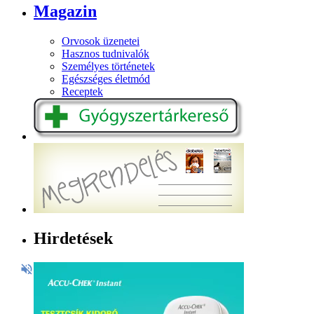
Magazin
Orvosok üzenetei
Hasznos tudnivalók
Személyes történetek
Egészséges életmód
Receptek
Hirdetések