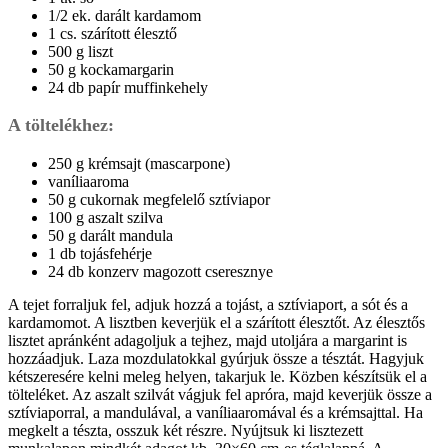
1/2 ek. darált kardamom
1 cs. szárított élesztő
500 g liszt
50 g kockamargarin
24 db papír muffinkehely
A töltelékhez:
250 g krémsajt (mascarpone)
vaníliaaroma
50 g cukornak megfelelő sztíviapor
100 g aszalt szilva
50 g darált mandula
1 db tojásfehérje
24 db konzerv magozott cseresznye
A tejet forraljuk fel, adjuk hozzá a tojást, a sztíviaport, a sót és a
kardamomot. A lisztben keverjük el a szárított élesztőt. Az élesztős
lisztet apránként adagoljuk a tejhez, majd utoljára a margarint is
hozzáadjuk. Laza mozdulatokkal gyúrjuk össze a tésztát. Hagyjuk
kétszeresére kelni meleg helyen, takarjuk le. Közben készítsük el a
tölteléket. Az aszalt szilvát vágjuk fel apróra, majd keverjük össze a
sztíviaporral, a mandulával, a vaníliaaromával és a krémsajttal. Ha
megkelt a tészta, osszuk két részre. Nyújtsuk ki lisztezett