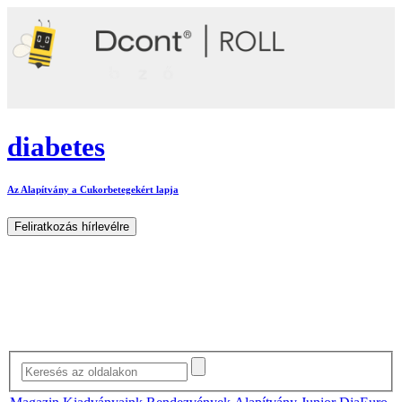
diabetes
Az Alapítvány a Cukorbetegekért lapja