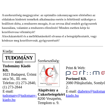
A szerkesztőség megjegyzése: az optimális cukoranyagcsere eléréséhez az
oldalakon hirdetett termékek alkalmazása esetén is feltétlenül szükséges a
beállított diéta, a rendszeres mozgás, és az orvosa által rendelt gyógyszerek
használata, valamint a rendszeres ellenőrzés! Minden esetben kérje ki
kezelőorvosa véleményét!
A kockázatokról és a mellékhatásokról olvassa el a betegtájékoztatót, vagy
kérdezze meg kezelőorvosát, gyógyszerészét!
Kiadja:
Szerkesztőség:
Tudomány Kiadó
Print & Web:
Kft.
1023 Budapest, Ürömi
utca 56., III. em.
Portmed Kft.
Telefon: (1) 273-2840,
2080 Pilisjászfalu, Somly
(1) 273-2844
2.
Alapítvány a
E-mail:
E-mail:
diabetes@tudoma
Cukorbetegekért
tudomany@tudomany-
kiado.hu
8200 Veszprém,
kiado.hu
Templom u. 9.