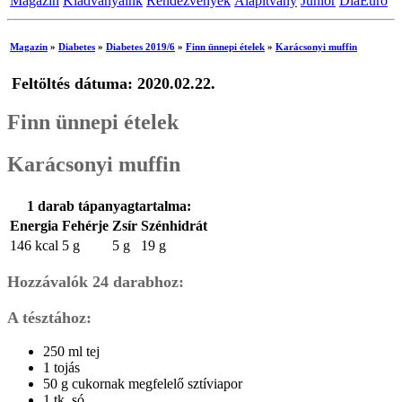
Magazin
Kiadványaink
Rendezvények
Alapítvány
Junior
DiaEuro
Magazin
»
Diabetes
»
Diabetes 2019/6
»
Finn ünnepi ételek
»
Karácsonyi muffin
Feltöltés dátuma: 2020.02.22.
Finn ünnepi ételek
Karácsonyi muffin
1 darab tápanyagtartalma:
Energia
Fehérje
Zsír
Szénhidrát
146 kcal
5 g
5 g
19 g
Hozzávalók 24 darabhoz:
A tésztához:
250 ml tej
1 tojás
50 g cukornak megfelelő sztíviapor
1 tk. só