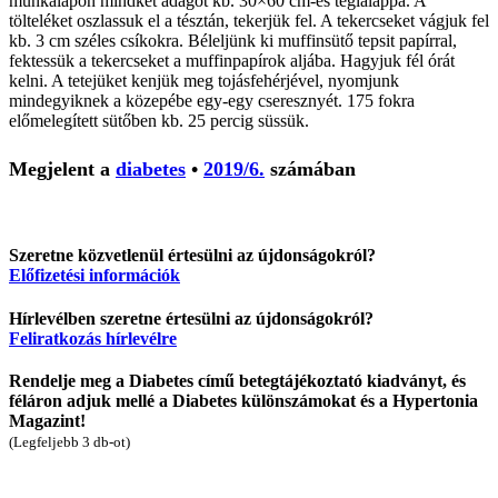
munkalapon mindkét adagot kb. 30×60 cm-es téglalappá. A
tölteléket oszlassuk el a tésztán, tekerjük fel. A tekercseket vágjuk fel
kb. 3 cm széles csíkokra. Béleljünk ki muffinsütő tepsit papírral,
fektessük a tekercseket a muffinpapírok aljába. Hagyjuk fél órát
kelni. A tetejüket kenjük meg tojásfehérjével, nyomjunk
mindegyiknek a közepébe egy-egy cseresznyét. 175 fokra
előmelegített sütőben kb. 25 percig süssük.
Megjelent a
diabetes
•
2019/6.
számában
Szeretne közvetlenül értesülni az újdonságokról?
Előfizetési információk
Hírlevélben szeretne értesülni az újdonságokról?
Feliratkozás hírlevélre
Rendelje meg a Diabetes című betegtájékoztató kiadványt, és
féláron adjuk mellé a Diabetes különszámokat és a Hypertonia
Magazint!
(Legfeljebb 3 db-ot)