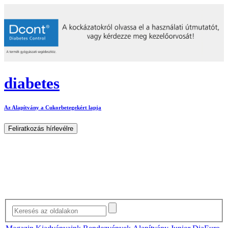
diabetes
Az Alapítvány a Cukorbetegekért lapja