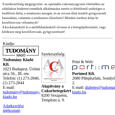
A szerkesztőség megjegyzése: az optimális cukoranyagcsere eléréséhez az
oldalakon hirdetett termékek alkalmazása esetén is feltétlenül szükséges a
beállított diéta, a rendszeres mozgás, és az orvosa által rendelt gyógyszerek
használata, valamint a rendszeres ellenőrzés! Minden esetben kérje ki
kezelőorvosa véleményét!
A kockázatokról és a mellékhatásokról olvassa el a betegtájékoztatót, vagy
kérdezze meg kezelőorvosát, gyógyszerészét!
Kiadja:
Szerkesztőség:
Tudomány Kiadó
Print & Web:
Kft.
1023 Budapest, Ürömi
utca 56., III. em.
Portmed Kft.
Telefon: (1) 273-2840,
2080 Pilisjászfalu, Somly
(1) 273-2844
2.
Alapítvány a
E-mail:
E-mail:
diabetes@tudoma
Cukorbetegekért
tudomany@tudomany-
kiado.hu
8200 Veszprém,
kiado.hu
Templom u. 9.
Adatkezelési
tájékoztató