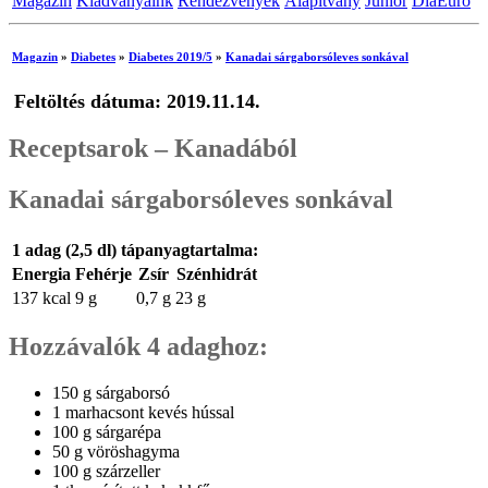
Magazin
Kiadványaink
Rendezvények
Alapítvány
Junior
DiaEuro
Magazin
»
Diabetes
»
Diabetes 2019/5
»
Kanadai sárgaborsóleves sonkával
Feltöltés dátuma: 2019.11.14.
Receptsarok – Kanadából
Kanadai sárgaborsóleves sonkával
1 adag (2,5 dl) tápanyagtartalma:
Energia
Fehérje
Zsír
Szénhidrát
137 kcal
9 g
0,7 g
23 g
Hozzávalók 4 adaghoz:
150 g sárgaborsó
1 marhacsont kevés hússal
100 g sárgarépa
50 g vöröshagyma
100 g szárzeller