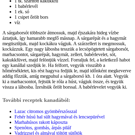
1 tk. szárított kakukkfű
1 babérlevél
1 ek. só
1 csipet őrölt bors
víz
A sárgaborsót többször átmossuk, majd éjszakára hideg vízbe
áztatjuk, így hamarabb megfő másnap. A sárgarépát és a hagymát
megtisztítjuk, majd kockákra vágjuk. A szárzellert is megmossuk,
kockázzuk. Egy nagy lábosba tesszük a lecsöpögtetett sárgaborsót,
marhacsontot, sárgarépát, hagymát, zellert, babérlevelet, sót,
kakukkfüvet, majd felöntjük vízzel. Forraljuk fel, a keletkező habot
egy kanállal szedjük le. Ha felforrt, vegyük visszább a
hőmérsékletet, kis rést hagyva fedjük le, majd időnként megkeverve
addig főzzük, amíg megpuhul a sárgaborsó kb. 1 óra alatt. Vegyük
ki a marhacsontot, fejtsük le róla a húst, vágjuk össze, és tegyük
vissza a lábosba. Ízesítsük őrölt borssal. A babérlevelet vegyük ki.
További receptek kanadából:
Lazac citromos gyömbérszósszal
Fehér húsú hal sült hagymával és lencsepürével
Marhahúsos rakott káposzta
Spenótos, gombás, árpás piláf
Vadrizzsel és almával töltött sütőtök