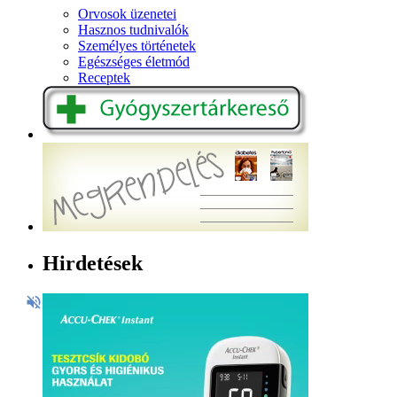
Orvosok üzenetei
Hasznos tudnivalók
Személyes történetek
Egészséges életmód
Receptek
Hirdetések