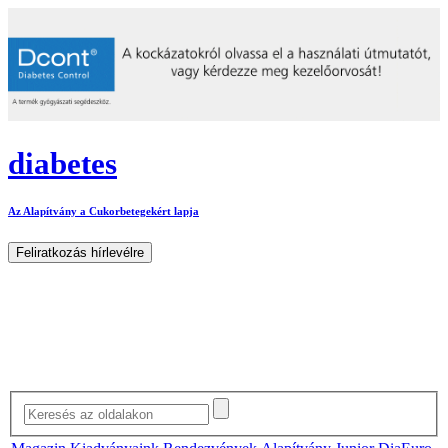
diabetes
Az Alapítvány a Cukorbetegekért lapja