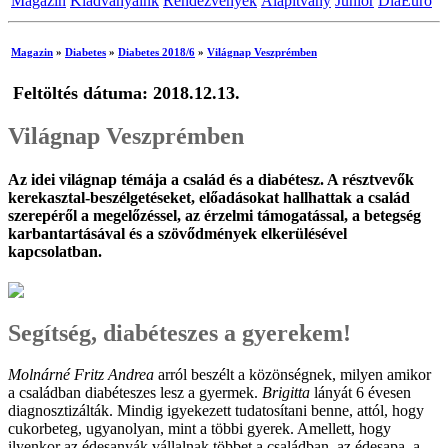
Magazin
Kiadványaink
Rendezvények
Alapítvány
Junior
DiaEuro
Magazin
»
Diabetes
»
Diabetes 2018/6
»
Világnap Veszprémben
Feltöltés dátuma: 2018.12.13.
Világnap Veszprémben
Az idei világnap témája a család és a diabétesz. A résztvevők
kerekasztal-beszélgetéseket, előadásokat hallhattak a család
szerepéről a megelőzéssel, az érzelmi támogatással, a betegség
karbantartásával és a szövődmények elkerülésével
kapcsolatban.
Segítség, diabéteszes a gyerekem!
Molnárné Fritz Andrea
arról beszélt a közönségnek, milyen amikor
a családban diabéteszes lesz a gyermek.
Brigitta
lányát 6 évesen
diagnosztizálták. Mindig igyekezett tudatosítani benne, attól, hogy
cukorbeteg, ugyanolyan, mint a többi gyerek. Amellett, hogy
ilyenkor az édesanyák vállalnak többet a családban, az édesapa, a