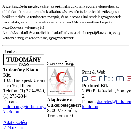
A szerkesztőség megjegyzése: az optimális cukoranyagcsere eléréséhez az
oldalakon hirdetett termékek alkalmazása esetén is feltétlenül szükséges a
beállított diéta, a rendszeres mozgás, és az orvosa által rendelt gyógyszerek
használata, valamint a rendszeres ellenőrzés! Minden esetben kérje ki
kezelőorvosa véleményét!
A kockázatokról és a mellékhatásokról olvassa el a betegtájékoztatót, vagy
kérdezze meg kezelőorvosát, gyógyszerészét!
Kiadja:
Szerkesztőség:
Tudomány Kiadó
Print & Web:
Kft.
1023 Budapest, Ürömi
utca 56., III. em.
Portmed Kft.
Telefon: (1) 273-2840,
2080 Pilisjászfalu, Somly
(1) 273-2844
2.
Alapítvány a
E-mail:
E-mail:
diabetes@tudoma
Cukorbetegekért
tudomany@tudomany-
kiado.hu
8200 Veszprém,
kiado.hu
Templom u. 9.
Adatkezelési
tájékoztató