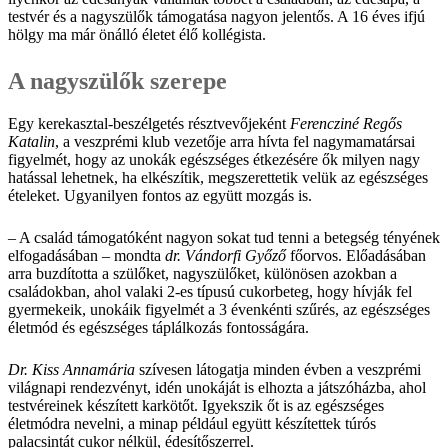
testvér és a nagyszülők támogatása nagyon jelentős. A 16 éves ifjú
hölgy ma már önálló életet élő kollégista.
A nagyszülők szerepe
Egy kerekasztal-beszélgetés résztvevőjeként
Ferencziné Regős
Katalin
, a veszprémi klub vezetője arra hívta fel nagymamatársai
figyelmét, hogy az unokák egészséges étkezésére ők milyen nagy
hatással lehetnek, ha elkészítik, megszerettetik velük az egészséges
ételeket. Ugyanilyen fontos az együtt mozgás is.
– A család támogatóként nagyon sokat tud tenni a betegség tényének
elfogadásában – mondta
dr. Vándorfi Győző
főorvos. Előadásában
arra buzdította a szülőket, nagyszülőket, különösen azokban a
családokban, ahol valaki 2-es típusú cukorbeteg, hogy hívják fel
gyermekeik, unokáik figyelmét a 3 évenkénti szűrés, az egészséges
életmód és egészséges táplálkozás fontosságára.
Dr. Kiss Annamária
szívesen látogatja minden évben a veszprémi
világnapi rendezvényt, idén unokáját is elhozta a játszóházba, ahol
testvéreinek készített karkötőt. Igyekszik őt is az egészséges
életmódra nevelni, a minap például együtt készítettek túrós
palacsintát cukor nélkül, édesítőszerrel.