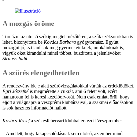
A mozgás öröme
Tornázni az utolsó székig megtelt nézőtéren, a szűk széksorokban is
lehet, bizonyította be
Kovács Barbara
gyógytornász. Együtt
mozogni jó, ezt tanítsuk meg gyermekeinknek, unokáinknak is,
vigyük őket kirándulni minél többet, buzdította a jelenlévőket
Strauss Judit
.
A szűrés elengedhetetlen
A rendezvény ideje alatt szűrővizsgálatokkal várták az érdeklődőket.
Egri Józsefné
is megmérette a cukrát, ami 6 felett volt, ezért
hamarosan fel is keresi kezelőorvosát. Nem csak emiatt örül, hogy
eljött a világnapra a veszprémi klubtársaival, a szakmai előadásokon
is sok hasznos információt hallott.
Kovács József
a székesfehérvári klubbal érkezett Veszprémbe:
– Amellett, hogy kikapcsolódásnak sem utolsó, az ember minél