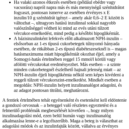
Ha valaki azonos étkezés esetében (például ebédre vagy
vacsorára) napról napra más és más mennyiségű szénhidrátot
fogyaszt, pontosan ismerve az esetében érvényes x E
inzulin/10 g szénhidrát igényt – amely akár 0,6–2 E között is
változhat –, ultragyors hatású inzulinnal sokkal nagyobb
valószínűséggel védheti ki mind az evés utáni túlzott
vércukor-emelkedést, mind pedig a későbbi hipoglikémiát.
A bázisinzulinként lefekvés előtt alkalmazott NPH-inzulin –
elsősorban az 1-es típusú cukorbetegek túlnyomó hányada
esetében, de ritkábban 2-es típusú diabéteszeseknél is – magas
hatásmaximuma miatt hipoglikémiát okozhat éjjel, amely a
Somogyi-hatás értelmében reggel 15 mmol/l körüli vagy
afölötti vércukrokat eredményezhet. Más esetben – a szinte
minden cukorbetegnél észlelhető hajnali jelenség miatt – az
NPH-inzulin éjjeli hipoglikémia nélkül sem képes kivédeni a
reggeli túlzott vércukorszint-emelkedést. Mindkét esetben a
megoldás: NPH-inzulin helyett inzulinanalógot adagolni, és
az adagot pontosan titrálni, meghatározni.
A fentiek értelmében tehát egyénenként és esetenként kell eldöntenie
a gondozó orvosnak – a beteggel való részletes egyeztetést és a
felmerülő problémák megbeszélését követően –, hogy milyen
inzulinadagolási mód, ezen belül humán vagy inzulinanalóg
alkalmazása lenne-e a legcélszerűbb. Maga a beteg is választhat az
adagolási módok és az inzulinfajták között, vállalva az érvényes