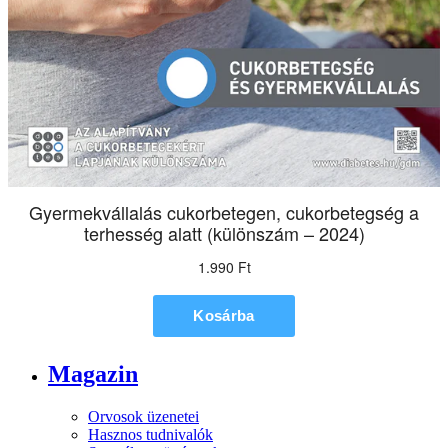
Magazin
Orvosok üzenetei
Hasznos tudnivalók