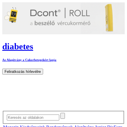
diabetes
Az Alapítvány a Cukorbetegekért lapja