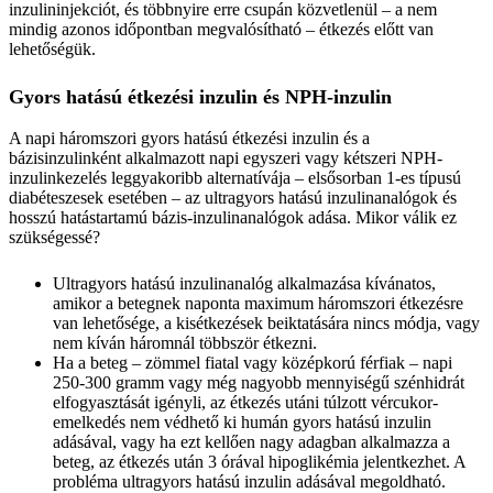
inzulininjekciót, és többnyire erre csupán közvetlenül – a nem
mindig azonos időpontban megvalósítható – étkezés előtt van
lehetőségük.
Gyors hatású étkezési inzulin és NPH-inzulin
A napi háromszori gyors hatású étkezési inzulin és a
bázisinzulinként alkalmazott napi egyszeri vagy kétszeri NPH-
inzulinkezelés leggyakoribb alternatívája – elsősorban 1-es típusú
diabéteszesek esetében – az ultragyors hatású inzulinanalógok és
hosszú hatástartamú bázis-inzulinanalógok adása. Mikor válik ez
szükségessé?
Ultragyors hatású inzulinanalóg alkalmazása kívánatos,
amikor a betegnek naponta maximum háromszori étkezésre
van lehetősége, a kisétkezések beiktatására nincs módja, vagy
nem kíván háromnál többször étkezni.
Ha a beteg – zömmel fiatal vagy középkorú férfiak – napi
250-300 gramm vagy még nagyobb mennyiségű szénhidrát
elfogyasztását igényli, az étkezés utáni túlzott vércukor-
emelkedés nem védhető ki humán gyors hatású inzulin
adásával, vagy ha ezt kellően nagy adagban alkalmazza a
beteg, az étkezés után 3 órával hipoglikémia jelentkezhet. A
probléma ultragyors hatású inzulin adásával megoldható.