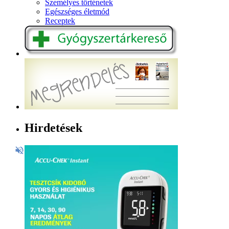
Személyes történetek
Egészséges életmód
Receptek
Hirdetések