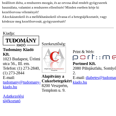
beállított diéta, a rendszeres mozgás, és az orvosa által rendelt gyógyszerek
használata, valamint a rendszeres ellenőrzés! Minden esetben kérje ki
kezelőorvosa véleményét!
A kockázatokról és a mellékhatásokról olvassa el a betegtájékoztatót, vagy
kérdezze meg kezelőorvosát, gyógyszerészét!
Kiadja:
Szerkesztőség:
Tudomány Kiadó
Print & Web:
Kft.
1023 Budapest, Ürömi
utca 56., III. em.
Portmed Kft.
Telefon: (1) 273-2840,
2080 Pilisjászfalu, Somly
(1) 273-2844
2.
Alapítvány a
E-mail:
E-mail:
diabetes@tudoma
Cukorbetegekért
tudomany@tudomany-
kiado.hu
8200 Veszprém,
kiado.hu
Templom u. 9.
Adatkezelési
tájékoztató