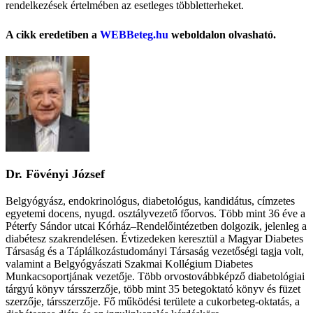
rendelkezések értelmében az esetleges többletterheket.
A cikk eredetiben a
WEBBeteg.hu
weboldalon olvasható.
Dr. Fövényi József
Belgyógyász, endokrinológus, diabetológus, kandidátus, címzetes
egyetemi docens, nyugd. osztályvezető főorvos. Több mint 36 éve a
Péterfy Sándor utcai Kórház–Rendelőintézetben dolgozik, jelenleg a
diabétesz szakrendelésen. Évtizedeken keresztül a Magyar Diabetes
Társaság és a Táplálkozástudományi Társaság vezetőségi tagja volt,
valamint a Belgyógyászati Szakmai Kollégium Diabetes
Munkacsoportjának vezetője. Több orvostovábbképző diabetológiai
tárgyú könyv társszerzője, több mint 35 betegoktató könyv és füzet
szerzője, társszerzője. Fő működési területe a cukorbeteg-oktatás, a