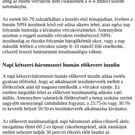
amíg az éhomi vércukrok nem csökkennek a 4–6 mmol/l közötti
tartományba.
Az esetek 60–70 százalékában a kezelés első hónapjaiban, éveiben a
humán NPH-inzulinok késő esti adása sikeres lehet, azaz egész nap
folyamán biztosítja a kívánatos vércukorszinteket. Amennyiben
azonban a reggeli normális vércukrot eredményező NPH-
inzulinadag az éjszaka folyamán hipoglikémiát okoz, vagy a nap
második felében a vércukor szintje 8–10 mmol/l fölé emelkedik,
célszerű hosszú hatástartamú inzulinanalógra váltani.
Napi kétszeri-háromszori humán előkevert inzulin
A napi kétszeri-háromszori humán előkevert inzulin adása esetén
gyakran előfordul, hogy az alkalmazott inzulinkeverék mellett a
főétkezések után túl magasra emelkedik a vércukor szintje. Ez
esetben megoldás lehet az előkevert inzulinanalóg adására való
átállás. Amennyiben valamelyik főétkezésnél a beteg szokása szerint
nagyobb mennyiségű szénhidrátot fogyaszt, a 25:75-ös vagy 30:70-
es keverék helyett 50:50-es inzulinkeverék alkalmazása kívánatos.
Az előkevert inzulinanalógok napi háromszori adása célszerű aktív,
mozgalmas életet élő 2-es típusú cukorbetegeknél, akik munkájuk
mellett nehezen tudják 30 perccel étkezés előtt beadni az