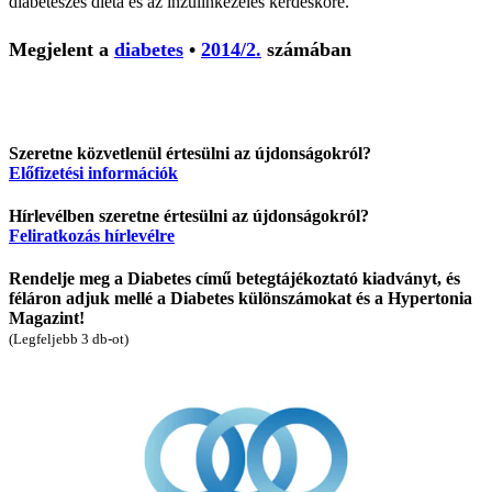
diabéteszes diéta és az inzulinkezelés kérdésköre.
Megjelent a
diabetes
•
2014/2.
számában
Szeretne közvetlenül értesülni az újdonságokról?
Előfizetési információk
Hírlevélben szeretne értesülni az újdonságokról?
Feliratkozás hírlevélre
Rendelje meg a Diabetes című betegtájékoztató kiadványt, és
féláron adjuk mellé a Diabetes különszámokat és a Hypertonia
Magazint!
(Legfeljebb 3 db-ot)