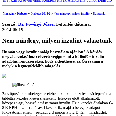
Magazin
Kiadványaink
Rendezvények
Alapítvány
Junior
DiaEuro
Magazin
»
Diabetes
»
Diabetes 2014/2
»
Nem mindegy, milyen inzulint választunk
Szerző:
Dr. Fövényi József
Feltöltés dátuma:
2014.05.19.
Nem mindegy, milyen inzulint választunk
Humán vagy inzulinanalóg használata ajánlott? A kérdés
megválaszolásához célszerű végigmenni a különféle inzulin-
adagolási rendszereken, hogy eldönthesse, az Ön számára
melyik a legmegfelelőbb adagolás.
2-es típusú cukorbetegek esetében az inzulinkezelés első lépcsője a
tablettás kezelés kiegészítéseként, lefekvés előtt alkalmazott,
közepes vagy hosszú hatástartamú inzulin. Ez a kezelés általában 6–
8 E NPH-inzulin adásával kezdődik, majd a beteg az adagot
fokozatosan emeli – például 2-3 naponta 1-2 E-gel – mindaddig,