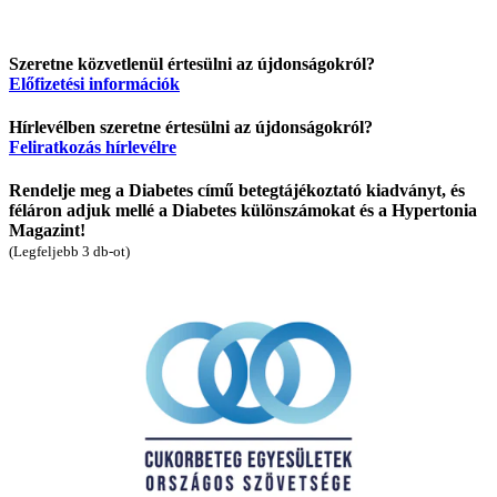
Szeretne közvetlenül értesülni az újdonságokról?
Előfizetési információk
Hírlevélben szeretne értesülni az újdonságokról?
Feliratkozás hírlevélre
Rendelje meg a Diabetes című betegtájékoztató kiadványt, és
féláron adjuk mellé a Diabetes különszámokat és a Hypertonia
Magazint!
(Legfeljebb 3 db-ot)