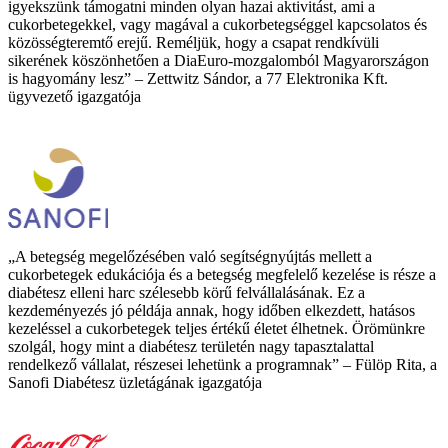
igyekszünk támogatni minden olyan hazai aktivitást, ami a
cukorbetegekkel, vagy magával a cukorbetegséggel kapcsolatos és
közösségteremtő erejű. Reméljük, hogy a csapat rendkívüli
sikerének köszönhetően a DiaEuro-mozgalomból Magyarországon
is hagyomány lesz” – Zettwitz Sándor, a 77 Elektronika Kft.
ügyvezető igazgatója
„A betegség megelőzésében való segítségnyújtás mellett a
cukorbetegek edukációja és a betegség megfelelő kezelése is része a
diabétesz elleni harc szélesebb körű felvállalásának. Ez a
kezdeményezés jó példája annak, hogy időben elkezdett, hatásos
kezeléssel a cukorbetegek teljes értékű életet élhetnek. Örömünkre
szolgál, hogy mint a diabétesz területén nagy tapasztalattal
rendelkező vállalat, részesei lehetünk a programnak” – Fülöp Rita, a
Sanofi Diabétesz üzletágának igazgatója