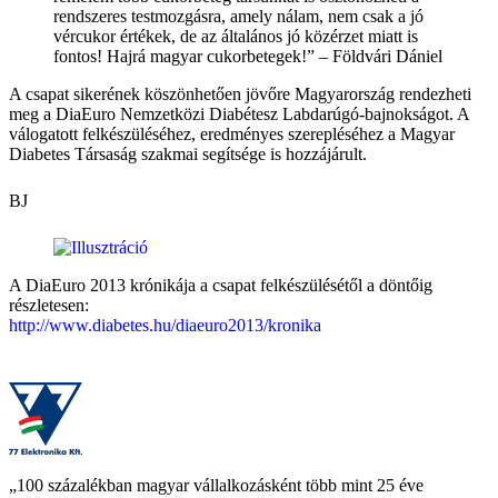
rendszeres testmozgásra, amely nálam, nem csak a jó
vércukor értékek, de az általános jó közérzet miatt is
fontos! Hajrá magyar cukorbetegek!” – Földvári Dániel
A csapat sikerének köszönhetően jövőre Magyarország rendezheti
meg a DiaEuro Nemzetközi Diabétesz Labdarúgó-bajnokságot. A
válogatott felkészüléséhez, eredményes szerepléséhez a Magyar
Diabetes Társaság szakmai segítsége is hozzájárult.
BJ
A DiaEuro 2013 krónikája a csapat felkészülésétől a döntőig
részletesen:
http://www.diabetes.hu/diaeuro2013/kronika
„100 százalékban magyar vállalkozásként több mint 25 éve