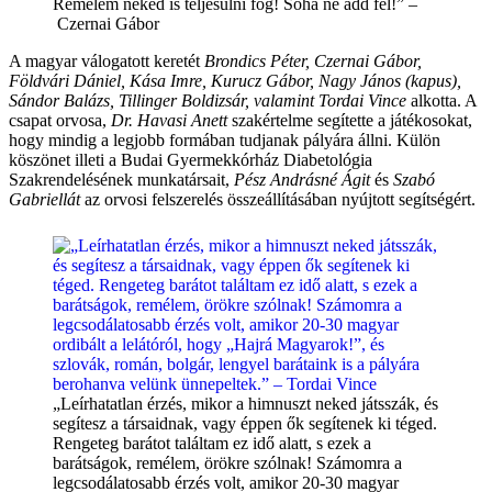
Remélem neked is teljesülni fog! Soha ne add fel!” –
Czernai Gábor
A magyar válogatott keretét
Brondics Péter, Czernai Gábor,
Földvári Dániel, Kása Imre, Kurucz Gábor, Nagy János (kapus),
Sándor Balázs, Tillinger Boldizsár, valamint Tordai Vince
alkotta. A
csapat orvosa,
Dr. Havasi Anett
szakértelme segítette a játékosokat,
hogy mindig a legjobb formában tudjanak pályára állni. Külön
köszönet illeti a Budai Gyermekkórház Diabetológia
Szakrendelésének munkatársait,
Pész Andrásné Ágit
és
Szabó
Gabriellát
az orvosi felszerelés összeállításában nyújtott segítségért.
„Leírhatatlan érzés, mikor a himnuszt neked játsszák, és
segítesz a társaidnak, vagy éppen ők segítenek ki téged.
Rengeteg barátot találtam ez idő alatt, s ezek a
barátságok, remélem, örökre szólnak! Számomra a
legcsodálatosabb érzés volt, amikor 20-30 magyar