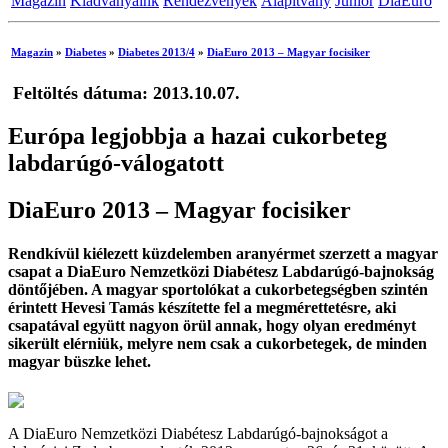
Magazin
Kiadványaink
Rendezvények
Alapítvány
Junior
DiaEuro
Magazin
»
Diabetes
»
Diabetes 2013/4
»
DiaEuro 2013 – Magyar focisiker
Feltöltés dátuma: 2013.10.07.
Európa legjobbja a hazai cukorbeteg
labdarúgó-válogatott
DiaEuro 2013 – Magyar focisiker
Rendkívül kiélezett küzdelemben aranyérmet szerzett a magyar
csapat a DiaEuro Nemzetközi Diabétesz Labdarúgó-bajnokság
döntőjében. A magyar sportolókat a cukorbetegségben szintén
érintett Hevesi Tamás készítette fel a megmérettetésre, aki
csapatával együtt nagyon örül annak, hogy olyan eredményt
sikerült elérniük, melyre nem csak a cukorbetegek, de minden
magyar büszke lehet.
A DiaEuro Nemzetközi Diabétesz Labdarúgó-bajnokságot a