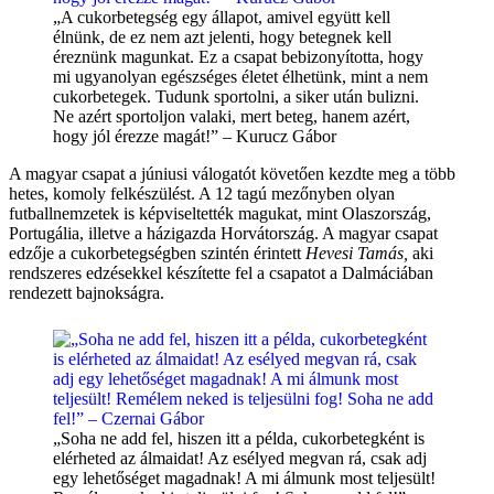
„A cukorbetegség egy állapot, amivel együtt kell
élnünk, de ez nem azt jelenti, hogy betegnek kell
éreznünk magunkat. Ez a csapat bebizonyította, hogy
mi ugyanolyan egészséges életet élhetünk, mint a nem
cukorbetegek. Tudunk sportolni, a siker után bulizni.
Ne azért sportoljon valaki, mert beteg, hanem azért,
hogy jól érezze magát!” – Kurucz Gábor
A magyar csapat a júniusi válogatót követően kezdte meg a több
hetes, komoly felkészülést. A 12 tagú mezőnyben olyan
futballnemzetek is képviseltették magukat, mint Olaszország,
Portugália, illetve a házigazda Horvátország. A magyar csapat
edzője a cukorbetegségben szintén érintett
Hevesi Tamás,
aki
rendszeres edzésekkel készítette fel a csapatot a Dalmáciában
rendezett bajnokságra.
„Soha ne add fel, hiszen itt a példa, cukorbetegként is
elérheted az álmaidat! Az esélyed megvan rá, csak adj
egy lehetőséget magadnak! A mi álmunk most teljesült!