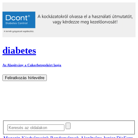
diabetes
Az Alapítvány a Cukorbetegekért lapja