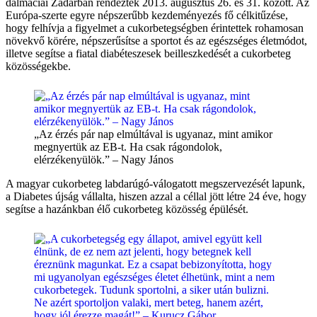
dalmáciai Zadarban rendezték 2013. augusztus 26. és 31. között. Az
Európa-szerte egyre népszerűbb kezdeményezés fő célkitűzése,
hogy felhívja a figyelmet a cukorbetegségben érintettek rohamosan
növekvő körére, népszerűsítse a sportot és az egészséges életmódot,
illetve segítse a fiatal diabéteszesek beilleszkedését a cukorbeteg
közösségekbe.
„Az érzés pár nap elmúltával is ugyanaz, mint amikor
megnyertük az EB-t. Ha csak rágondolok,
elérzékenyülök.” – Nagy János
A magyar cukorbeteg labdarúgó-válogatott megszervezését lapunk,
a Diabetes újság vállalta, hiszen azzal a céllal jött létre 24 éve, hogy
segítse a hazánkban élő cukorbeteg közösség épülését.