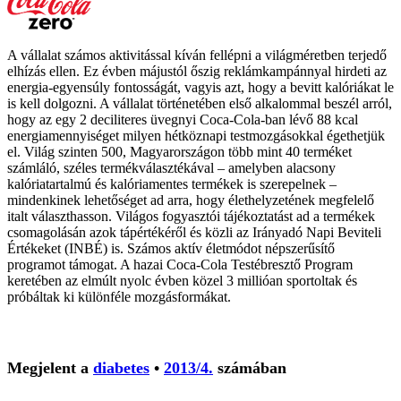
A vállalat számos aktivitással kíván fellépni a világméretben terjedő
elhízás ellen. Ez évben májustól őszig reklámkampánnyal hirdeti az
energia-egyensúly fontosságát, vagyis azt, hogy a bevitt kalóriákat le
is kell dolgozni. A vállalat történetében első alkalommal beszél arról,
hogy az egy 2 deciliteres üvegnyi Coca-Cola-ban lévő 88 kcal
energiamennyiséget milyen hétköznapi testmozgásokkal égethetjük
el. Világ szinten 500, Magyarországon több mint 40 terméket
számláló, széles termékválasztékával – amelyben alacsony
kalóriatartalmú és kalóriamentes termékek is szerepelnek –
mindenkinek lehetőséget ad arra, hogy élethelyzetének megfelelő
italt választhasson. Világos fogyasztói tájékoztatást ad a termékek
csomagolásán azok tápértékéről és közli az Irányadó Napi Beviteli
Értékeket (INBÉ) is. Számos aktív életmódot népszerűsítő
programot támogat. A hazai Coca-Cola Testébresztő Program
keretében az elmúlt nyolc évben közel 3 millióan sportoltak és
próbáltak ki különféle mozgásformákat.
Megjelent a
diabetes
•
2013/4.
számában