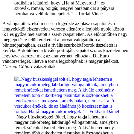
ordibált a lelátóról, hogy „Hajrá Magyarok!”, és
szlovák, román, bolgár, lengyel barátaink is a pályára
berohanva velünk ünnepeltek.” – Tordai Vince
A válogatott az első meccsen legyőzte az olasz csapatot és a
lengyelektől elszenvedett vereség ellenére a legjobb nyolc között
6:1-es győzelmet aratott a szerb csapat ellen. Az elődöntőben nagy
meglepetésre felülkerekedett a horvát válogatotton a
büntetőpárbajban, ezzel a rivális szurkolótáborok tiszteletét is
kivívta. A döntőben a kiváló portugál csapatot szoros küzdelemben
legyőzve szerezte meg az aranyérmet, elhozta a DiaEuro
vándorserlegét, illetve a torna legjobbjának is magyar játékost,
Czernai Gábort
választották.
„Nagy büszkeséggel tölt el, hogy tagja lehettem a
magyar cukorbeteg labdarúgó válogatottnak, amelyben
remek srácokat ismerhettem meg. A kiváló eredmény
remélem több cukorbeteg társunkat is ösztönözheti a