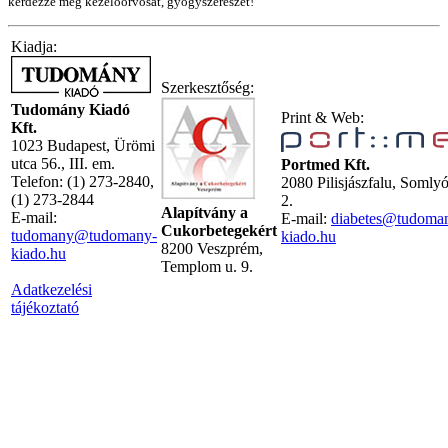
kérdezze meg kezelőorvosát, gyógyszerészét!
Kiadja:
Szerkesztőség:
Tudomány Kiadó
Print & Web:
Kft.
1023 Budapest, Ürömi
utca 56., III. em.
Portmed Kft.
Telefon: (1) 273-2840,
2080 Pilisjászfalu, Somly
(1) 273-2844
2.
Alapítvány a
E-mail:
E-mail:
diabetes@tudoma
Cukorbetegekért
tudomany@tudomany-
kiado.hu
8200 Veszprém,
kiado.hu
Templom u. 9.
Adatkezelési
tájékoztató