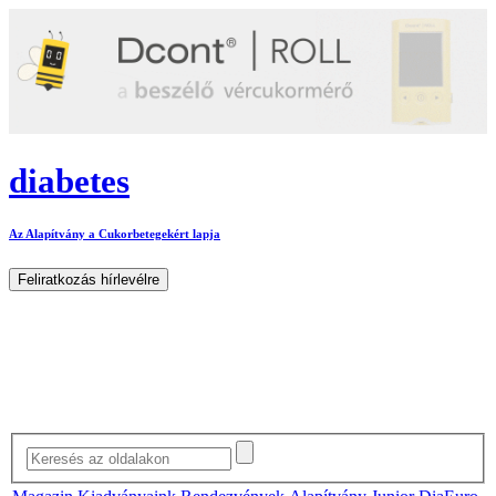
diabetes
Az Alapítvány a Cukorbetegekért lapja