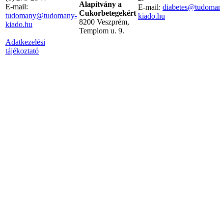
Alapítvány a
E-mail:
E-mail:
diabetes@tudoma
Cukorbetegekért
tudomany@tudomany-
kiado.hu
8200 Veszprém,
kiado.hu
Templom u. 9.
Adatkezelési
tájékoztató