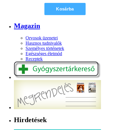
Magazin
Orvosok üzenetei
Hasznos tudnivalók
Személyes történetek
Egészséges életmód
Receptek
Hirdetések