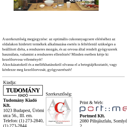
A szerkesztőség megjegyzése: az optimális cukoranyagcsere eléréséhez az
oldalakon hirdetett termékek alkalmazása esetén is feltétlenül szükséges a
beállított diéta, a rendszeres mozgás, és az orvosa által rendelt gyógyszerek
használata, valamint a rendszeres ellenőrzés! Minden esetben kérje ki
kezelőorvosa véleményét!
A kockázatokról és a mellékhatásokról olvassa el a betegtájékoztatót, vagy
kérdezze meg kezelőorvosát, gyógyszerészét!
Kiadja:
Szerkesztőség:
Tudomány Kiadó
Print & Web:
Kft.
1023 Budapest, Ürömi
utca 56., III. em.
Portmed Kft.
Telefon: (1) 273-2840,
2080 Pilisjászfalu, Somly
(1) 273-2844
2.