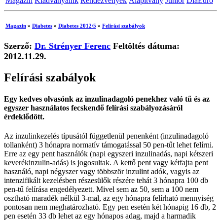
Magazin
Kiadványaink
Rendezvények
Alapítvány
Junior
DiaEuro
Magazin
»
Diabetes
»
Diabetes 2012/5
»
Felírási szabályok
Szerző:
Dr. Strényer Ferenc
Feltöltés dátuma:
2012.11.29.
Felírási szabályok
Egy kedves olvasónk az inzulinadagoló penekhez való tű és az
egyszer használatos fecskendő felírási szabályozásáról
érdeklődött.
Az inzulinkezelés típusától függetlenül penenként (inzulinadagoló
tollanként) 3 hónapra normatív támogatással 50 pen-tűt lehet felírni.
Erre az egy pent használók (napi egyszeri inzulinadás, napi kétszeri
keverékinzulin-adás) is jogosultak. A kettő pent vagy kétfajta pent
használó, napi négyszer vagy többször inzulint adók, vagyis az
intenzifikált kezelésben részesülők részére tehát 3 hónapra 100 db
pen-tű felírása engedélyezett. Mivel sem az 50, sem a 100 nem
osztható maradék nélkül 3-mal, az egy hónapra felírható mennyiség
pontosan nem meghatározható. Egy pen esetén két hónapig 16 db, 2
pen esetén 33 db lehet az egy hónapos adag, majd a harmadik