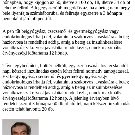
hónapban, hogy kijöjjön az 50, illetve a 100 db, 18, illetve 34 db-ot
lehetne felírni. A legegyszerűbb megoldás az, ha a beteg nem megy
bele ilyenfajta számháborúba, és felíratja egyszerre a 3 hónapra
penenként járó 50 pen-tűt.
A pen-tűt belgyógyász, csecsemő- és gyermekgyógyász vagy
endokrinológus írhatja fel, valamint a szakorvos javaslatára a beteg
háziorvosa is rendelheti addig, amíg a beteg az inzulinkezelésre
vonatkozó szakorvosi javaslattal rendelkezik, ennek maximális
érvényességi időtartama 12 hónap.
Tűvel egybeépített, holttér nélküli, egyszer használatos fecskendőt
napi kétszeri inzulinadás esetén lehet felírni normatív támogatással.
Ezt belgyógyász, csecsemő- és gyermekgyógyász vagy
endokrinológus írhatja fel, valamint a szakorvos javaslatára a beteg
háziorvosa is rendelheti addig, amíg a beteg az inzulinkezelésre
vonatkozó szakorvosi javaslattal rendelkezik, ennek maximális
érvényességi időtartama 12 hónap. A jelenleg érvényben lévő
rendelet szerint 3 hónapra 60 db írható fel, napi kétszeri inzulinadás
esetén tehát havonta 20 db.