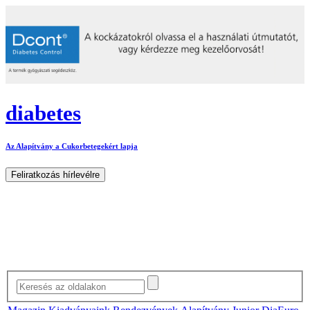
diabetes
Az Alapítvány a Cukorbetegekért lapja