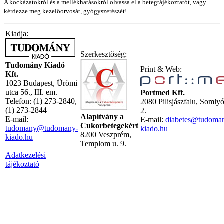
A kockázatokról és a mellékhatásokról olvassa el a betegtájékoztatót, vagy
kérdezze meg kezelőorvosát, gyógyszerészét!
Kiadja:
Szerkesztőség:
Tudomány Kiadó
Print & Web:
Kft.
1023 Budapest, Ürömi
utca 56., III. em.
Portmed Kft.
Telefon: (1) 273-2840,
2080 Pilisjászfalu, Somly
(1) 273-2844
2.
Alapítvány a
E-mail:
E-mail:
diabetes@tudoma
Cukorbetegekért
tudomany@tudomany-
kiado.hu
8200 Veszprém,
kiado.hu
Templom u. 9.
Adatkezelési
tájékoztató