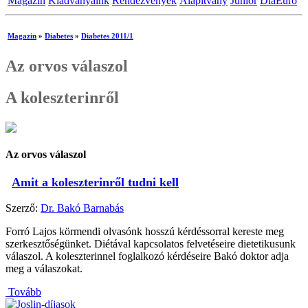
Magazin
Kiadványaink
Rendezvények
Alapítvány
Junior
DiaEuro
Magazin
»
Diabetes
»
Diabetes 2011/1
Az orvos válaszol
A koleszterinről
Az orvos válaszol
Amit a koleszterinről tudni kell
Szerző:
Dr. Bakó Barnabás
Forró Lajos körmendi olvasónk hosszú kérdéssorral kereste meg
szerkesztőségünket. Diétával kapcsolatos felvetéseire dietetikusunk
válaszol. A koleszterinnel foglalkozó kérdéseire Bakó doktor adja
meg a válaszokat.
Tovább