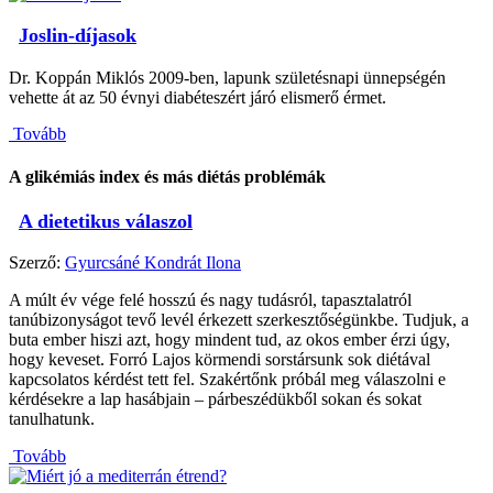
Joslin-díjasok
Dr. Koppán Miklós 2009-ben, lapunk születésnapi ünnepségén
vehette át az 50 évnyi diabéteszért járó elismerő érmet.
Tovább
A glikémiás index és más diétás problémák
A dietetikus válaszol
Szerző:
Gyurcsáné Kondrát Ilona
A múlt év vége felé hosszú és nagy tudásról, tapasztalatról
tanúbizonyságot tevő levél érkezett szerkesztőségünkbe. Tudjuk, a
buta ember hiszi azt, hogy mindent tud, az okos ember érzi úgy,
hogy keveset. Forró Lajos körmendi sorstársunk sok diétával
kapcsolatos kérdést tett fel. Szakértőnk próbál meg válaszolni e
kérdésekre a lap hasábjain – párbeszédükből sokan és sokat
tanulhatunk.
Tovább