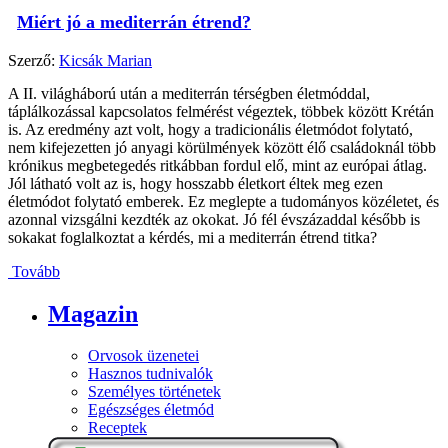
Miért jó a mediterrán étrend?
Szerző:
Kicsák Marian
A II. világháború után a mediterrán térségben életmóddal,
táplálkozással kapcsolatos felmérést végeztek, többek között Krétán
is. Az eredmény azt volt, hogy a tradicionális életmódot folytató,
nem kifejezetten jó anyagi körülmények között élő családoknál több
krónikus megbetegedés ritkábban fordul elő, mint az európai átlag.
Jól látható volt az is, hogy hosszabb életkort éltek meg ezen
életmódot folytató emberek. Ez meglepte a tudományos közéletet, és
azonnal vizsgálni kezdték az okokat. Jó fél évszázaddal később is
sokakat foglalkoztat a kérdés, mi a mediterrán étrend titka?
Tovább
Magazin
Orvosok üzenetei
Hasznos tudnivalók
Személyes történetek
Egészséges életmód
Receptek