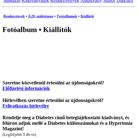
Magazin
Kiadványaink
Rendezvények
Alapítvány
Junior
DiaEuro
Rendezvények
»
A 20. születésnap
»
Fotóalbumok
»
Kiállítók
Fotóalbum •
Kiállítók
Szeretne közvetlenül értesülni az újdonságokról?
Előfizetési információk
Hírlevélben szeretne értesülni az újdonságokról?
Feliratkozás hírlevélre
Rendelje meg a Diabetes című betegtájékoztató kiadványt, és
féláron adjuk mellé a Diabetes különszámokat és a Hypertonia
Magazint!
(Legfeljebb 3 db-ot)