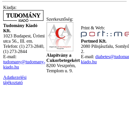
Kiadja:
Szerkesztőség:
Tudomány Kiadó
Print & Web:
Kft.
1023 Budapest, Ürömi
utca 56., III. em.
Portmed Kft.
Telefon: (1) 273-2840,
2080 Pilisjászfalu, Somly
(1) 273-2844
2.
Alapítvány a
E-mail:
E-mail:
diabetes@tudoma
Cukorbetegekért
tudomany@tudomany-
kiado.hu
8200 Veszprém,
kiado.hu
Templom u. 9.
Adatkezelési
tájékoztató