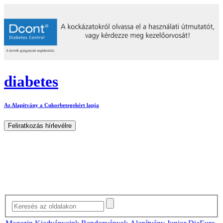
diabetes
Az Alapítvány a Cukorbetegekért lapja