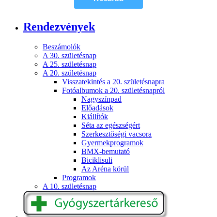
Rendezvények
Beszámolók
A 30. születésnap
A 25. születésnap
A 20. születésnap
Visszatekintés a 20. születésnapra
Fotóalbumok a 20. születésnapról
Nagyszínpad
Előadások
Kiállítók
Séta az egészségért
Szerkesztőségi vacsora
Gyermekprogramok
BMX-bemutató
Biciklisuli
Az Aréna körül
Programok
A 10. születésnap