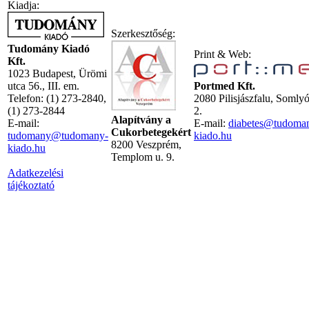
Kiadja:
Szerkesztőség:
Tudomány Kiadó
Print & Web:
Kft.
1023 Budapest, Ürömi
utca 56., III. em.
Portmed Kft.
Telefon: (1) 273-2840,
2080 Pilisjászfalu, Somly
(1) 273-2844
2.
Alapítvány a
E-mail:
E-mail:
diabetes@tudoma
Cukorbetegekért
tudomany@tudomany-
kiado.hu
8200 Veszprém,
kiado.hu
Templom u. 9.
Adatkezelési
tájékoztató