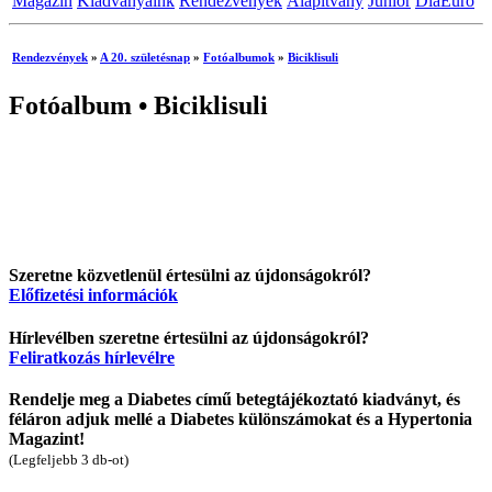
Magazin
Kiadványaink
Rendezvények
Alapítvány
Junior
DiaEuro
Rendezvények
»
A 20. születésnap
»
Fotóalbumok
»
Biciklisuli
Fotóalbum •
Biciklisuli
Szeretne közvetlenül értesülni az újdonságokról?
Előfizetési információk
Hírlevélben szeretne értesülni az újdonságokról?
Feliratkozás hírlevélre
Rendelje meg a Diabetes című betegtájékoztató kiadványt, és
féláron adjuk mellé a Diabetes különszámokat és a Hypertonia
Magazint!
(Legfeljebb 3 db-ot)