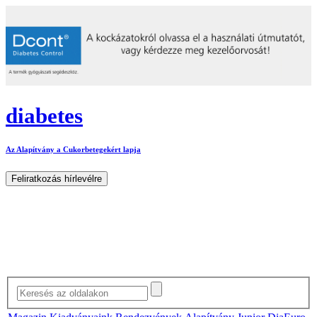
diabetes
Az Alapítvány a Cukorbetegekért lapja