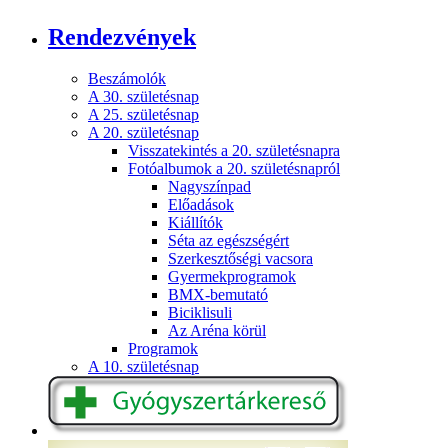
Rendezvények
Beszámolók
A 30. születésnap
A 25. születésnap
A 20. születésnap
Visszatekintés a 20. születésnapra
Fotóalbumok a 20. születésnapról
Nagyszínpad
Előadások
Kiállítók
Séta az egészségért
Szerkesztőségi vacsora
Gyermekprogramok
BMX-bemutató
Biciklisuli
Az Aréna körül
Programok
A 10. születésnap