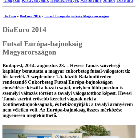
Magazin
Kiadványaink
Rendezvények
Alapítvány
Junior
DiaEuro
DiaEuro
»
DiaEuro 2014
»
Futsal Európa-bajnokság Magyarországon
DiaEuro 2014
Futsal Európa-bajnokság
Magyarországon
Budapest, 2014. augusztus 28. – Hevesi Tamás szövetségi
kapitány bemutatta a magyar cukorbeteg futsal-válogatott tíz
fős keretét. A szeptember 1-5. között Balatonfüreden
rendezendő Cukorbeteg Futsal Európa-bajnokságon
címvédésre készül a hazai csapat, melyben több poszton is
személyi változás történt a tavalyi válogatotthoz képest. Hevesi
Tamás szerint erősebb kerettel vágnak neki a
kontinensbajnokságnak, és bebizonyítják: a tavalyi aranyérem
nem véletlen volt. Az Európa-bajnokság összes mérkőzése
ingyenesen megtekinthető.