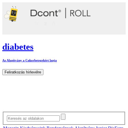
diabetes
Az Alapítvány a Cukorbetegekért lapja