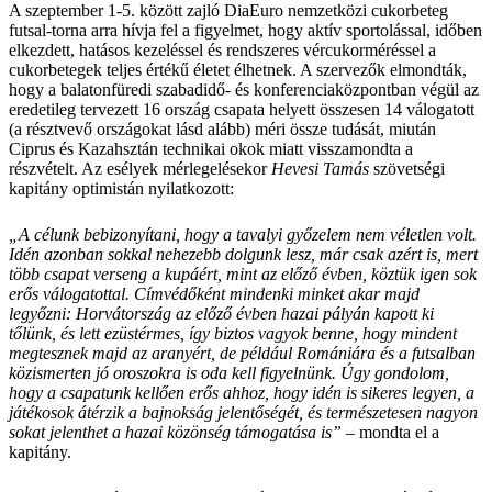
A szeptember 1-5. között zajló DiaEuro nemzetközi cukorbeteg
futsal-torna arra hívja fel a figyelmet, hogy aktív sportolással, időben
elkezdett, hatásos kezeléssel és rendszeres vércukorméréssel a
cukorbetegek teljes értékű életet élhetnek. A szervezők elmondták,
hogy a balatonfüredi szabadidő- és konferenciaközpontban végül az
eredetileg tervezett 16 ország csapata helyett összesen 14 válogatott
(a résztvevő országokat lásd alább) méri össze tudását, miután
Ciprus és Kazahsztán technikai okok miatt visszamondta a
részvételt. Az esélyek mérlegelésekor
Hevesi Tamás
szövetségi
kapitány optimistán nyilatkozott:
„A célunk bebizonyítani, hogy a tavalyi győzelem nem véletlen volt.
Idén azonban sokkal nehezebb dolgunk lesz, már csak azért is, mert
több csapat verseng a kupáért, mint az előző évben, köztük igen sok
erős válogatottal. Címvédőként mindenki minket akar majd
legyőzni: Horvátország az előző évben hazai pályán kapott ki
tőlünk, és lett ezüstérmes, így biztos vagyok benne, hogy mindent
megtesznek majd az aranyért, de például Romániára és a futsalban
közismerten jó oroszokra is oda kell figyelnünk. Úgy gondolom,
hogy a csapatunk kellően erős ahhoz, hogy idén is sikeres legyen, a
játékosok átérzik a bajnokság jelentőségét, és természetesen nagyon
sokat jelenthet a hazai közönség támogatása is”
– mondta el a
kapitány.