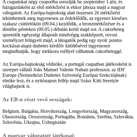
A csapatokat négy csoportba sorsolják be szeptember 1-jén, és
házigazdaként az első mérkőzést is ekkor játssza majd a magyar
válogatott. Az Európa-bajnokság alatt összesen 26 mérkőzést
tekinthetnek meg ingyenesen az érdeklődők, az egyenes kieséses
szakasz csütörtökön (09.04.) kezdődik, a bronzmérkőzésre és a
döntőre pénteken (09.05.) délután kerül majd sor. A cukorbeteg
sportolók egészségi állapotát mindvégig szakképzett, orvosi
személyzet felügyeli majd, a látogatók pedig egy nyolc pontos
kockázat-alapú diabetes kérdőív kitöltésével ingyenesen
megtudhatják, hogy mekkora eséllyel válhatnak cukorbeteggé.
Az Európa-bajnokság védnöke, a portugál csapatban játékosként is
szerepet vállaló João Manuel Valente Nabais professzor, az IDF
Europe (Nemzetközi Diabetes Szövetség Európai Szekciójának)
elnöke lesz, és a nyitónapon fellép majd Szász Kitti freestyle
világbajnok is.
Az EB-n részt vevő országok:
Belgium, Bulgária, Horvátország, Lengyelország, Magyarország,
Olaszország, Oroszország, Portugália, Románia, Szerbia, Szlovákia,
Szlovénia, Ukrajna, Üzbegisztán
A magyar válogatott játékosai: