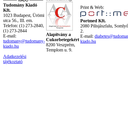
Tudomány Kiadó
Print & Web:
Kft.
1023 Budapest, Ürömi
utca 56., III. em.
Portmed Kft.
Telefon: (1) 273-2840,
2080 Pilisjászfalu, Somly
(1) 273-2844
2.
Alapítvány a
E-mail:
E-mail:
diabetes@tudoma
Cukorbetegekért
tudomany@tudomany-
kiado.hu
8200 Veszprém,
kiado.hu
Templom u. 9.
Adatkezelési
tájékoztató