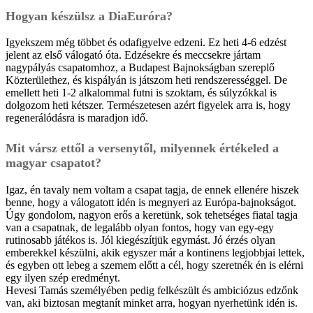
Hogyan készülsz a DiaEuróra?
Igyekszem még többet és odafigyelve edzeni. Ez heti 4-6 edzést
jelent az első válogató óta. Edzésekre és meccsekre jártam
nagypályás csapatomhoz, a Budapest Bajnokságban szereplő
Közterülethez, és kispályán is játszom heti rendszerességgel. De
emellett heti 1-2 alkalommal futni is szoktam, és súlyzókkal is
dolgozom heti kétszer. Természetesen azért figyelek arra is, hogy
regenerálódásra is maradjon idő.
Mit vársz ettől a versenytől, milyennek értékeled a
magyar csapatot?
Igaz, én tavaly nem voltam a csapat tagja, de ennek ellenére hiszek
benne, hogy a válogatott idén is megnyeri az Európa-bajnokságot.
Úgy gondolom, nagyon erős a keretünk, sok tehetséges fiatal tagja
van a csapatnak, de legalább olyan fontos, hogy van egy-egy
rutinosabb játékos is. Jól kiegészítjük egymást. Jó érzés olyan
emberekkel készülni, akik egyszer már a kontinens legjobbjai lettek,
és egyben ott lebeg a szemem előtt a cél, hogy szeretnék én is elérni
egy ilyen szép eredményt.
Hevesi Tamás személyében pedig felkészült és ambiciózus edzőnk
van, aki biztosan megtanít minket arra, hogyan nyerhetünk idén is.