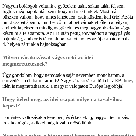
Nagyon boldogok voltunk a győzelem után, sokan talán fel sem
fogtuk még napok után sem, hogy mit is értünk el. Most már
büszkén vallom, hogy nincs lehetetlen, csak küzdeni kell érte! Azóta
mind csapattársaim, mind edzőim többet várnak el tőlem a pályán,
aminek igyekszem mindig megfelelni és még nagyobb elszántsággal
készülni a feladatokra. Az EB után pedig folytatódott a nagypályás
bajnokság, amikor is télen klubot váltottam, és az új csapatommal a
4. helyen zártunk a bajnokságban.
Milyen várakozással vágsz neki az idei
megmérettetésnek?
Úgy gondolom, hogy nemcsak a saját nevemben mondhatom, a
címvédés a cél, bármi áron is! Nagy várakozással tölt el az EB, hogy
idén is megmutathassuk, a magyar válogatott Európa legjobbja!
Hogy ítéled meg, az idei csapat milyen a tavalyihoz
képest?
Történtek változások a keretben, és érkeztek új, nagyon technikás,
jó labdarúgók, akikkel még tovább erősödtünk.
Nagyobb a teher, a bizonyítási kényszer, hogy címvédést