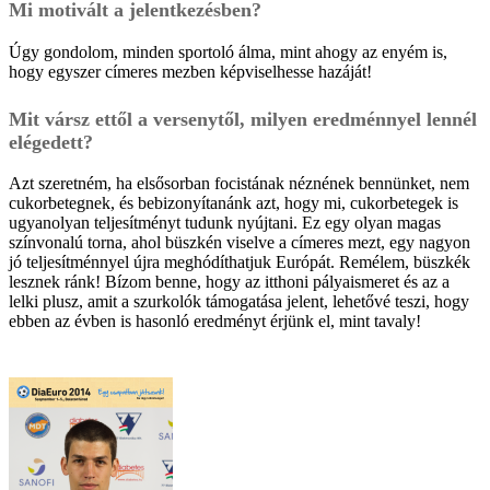
Mi motivált a jelentkezésben?
Úgy gondolom, minden sportoló álma, mint ahogy az enyém is,
hogy egyszer címeres mezben képviselhesse hazáját!
Mit vársz ettől a versenytől, milyen eredménnyel lennél
elégedett?
Azt szeretném, ha elsősorban focistának néznének bennünket, nem
cukorbetegnek, és bebizonyítanánk azt, hogy mi, cukorbetegek is
ugyanolyan teljesítményt tudunk nyújtani. Ez egy olyan magas
színvonalú torna, ahol büszkén viselve a címeres mezt, egy nagyon
jó teljesítménnyel újra meghódíthatjuk Európát. Remélem, büszkék
lesznek ránk! Bízom benne, hogy az itthoni pályaismeret és az a
lelki plusz, amit a szurkolók támogatása jelent, lehetővé teszi, hogy
ebben az évben is hasonló eredményt érjünk el, mint tavaly!