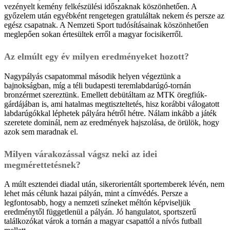
vezényelt kemény felkészülési időszaknak köszönhetően. A
győzelem után egyébként rengetegen gratuláltak nekem és persze az
egész csapatnak. A Nemzeti Sport tudósításainak köszönhetően
meglepően sokan értesültek erről a magyar focisikerről.
Az elmúlt egy év milyen eredményeket hozott?
Nagypályás csapatommal második helyen végeztünk a
bajnokságban, míg a téli budapesti teremlabdarúgó-tornán
bronzérmet szereztünk. Emellett debütáltam az MTK öregfiúk-
gárdájában is, ami hatalmas megtiszteltetés, hisz korábbi válogatott
labdarúgókkal léphetek pályára hétről hétre. Nálam inkább a játék
szeretete dominál, nem az eredmények hajszolása, de örülök, hogy
azok sem maradnak el.
Milyen várakozással vágsz neki az idei
megmérettetésnek?
A múlt esztendei diadal után, sikerorientált sportemberek lévén, nem
lehet más célunk hazai pályán, mint a címvédés. Persze a
legfontosabb, hogy a nemzeti színeket méltón képviseljük
eredménytől függetlenül a pályán. Jó hangulatot, sportszerű
találkozókat várok a tornán a magyar csapattól a nívós futball