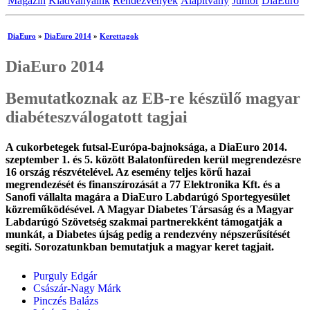
Magazin
Kiadványaink
Rendezvények
Alapítvány
Junior
DiaEuro
DiaEuro
»
DiaEuro 2014
»
Kerettagok
DiaEuro 2014
Bemutatkoznak az EB-re készülő magyar
diabéteszválogatott tagjai
A cukorbetegek futsal-Európa-bajnoksága, a DiaEuro 2014.
szeptember 1. és 5. között Balatonfüreden kerül megrendezésre
16 ország részvételével. Az esemény teljes körű hazai
megrendezését és finanszírozását a 77 Elektronika Kft. és a
Sanofi vállalta magára a DiaEuro Labdarúgó Sportegyesület
közreműködésével. A Magyar Diabetes Társaság és a Magyar
Labdarúgó Szövetség szakmai partnerekként támogatják a
munkát, a Diabetes újság pedig a rendezvény népszerűsítését
segíti. Sorozatunkban bemutatjuk a magyar keret tagjait.
Purguly Edgár
Császár-Nagy Márk
Pinczés Balázs