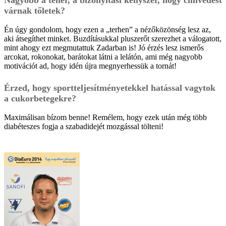
várnak tőletek?
Én úgy gondolom, hogy ezen a „terhen” a nézőközönség lesz az,
aki átsegíthet minket. Buzdításukkal pluszerőt szerezhet a válogatott,
mint ahogy ezt megmutattuk Zadarban is! Jó érzés lesz ismerős
arcokat, rokonokat, barátokat látni a lelátón, ami még nagyobb
motivációt ad, hogy idén újra megnyerhessük a tornát!
Érzed, hogy sportteljesítményetekkel hatással vagytok
a cukorbetegekre?
Maximálisan bízom benne! Remélem, hogy ezek után még több
diabéteszes fogja a szabadidejét mozgással tölteni!