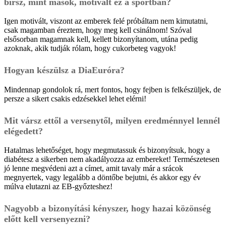
bírsz, mint mások, motivált ez a sportban?
Igen motivált, viszont az emberek felé próbáltam nem kimutatni,
csak magamban éreztem, hogy meg kell csinálnom! Szóval
elsősorban magamnak kell, kellett bizonyítanom, utána pedig
azoknak, akik tudják rólam, hogy cukorbeteg vagyok!
Hogyan készülsz a DiaEuróra?
Mindennap gondolok rá, mert fontos, hogy fejben is felkészüljek, de
persze a sikert csakis edzésekkel lehet elérni!
Mit vársz ettől a versenytől, milyen eredménnyel lennél
elégedett?
Hatalmas lehetőséget, hogy megmutassuk és bizonyítsuk, hogy a
diabétesz a sikerben nem akadályozza az embereket! Természetesen
jó lenne megvédeni azt a címet, amit tavaly már a srácok
megnyertek, vagy legalább a döntőbe bejutni, és akkor egy év
múlva elutazni az EB-győzteshez!
Nagyobb a bizonyítási kényszer, hogy hazai közönség
előtt kell versenyezni?