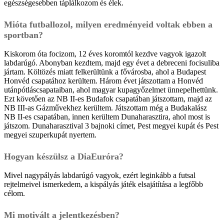
egészségesebben táplálkozom és élek.
Mióta futballozol, milyen eredményeid voltak ebben a
sportban?
Kiskorom óta focizom, 12 éves koromtól kezdve vagyok igazolt
labdarúgó. Abonyban kezdtem, majd egy évet a debreceni focisuliba
jártam. Költözés miatt felkerültünk a fővárosba, ahol a Budapest
Honvéd csapatához kerültem. Három évet játszottam a Honvéd
utánpótláscsapataiban, ahol magyar kupagyőzelmet ünnepelhettünk.
Ezt követően az NB II-es Budafok csapatában játszottam, majd az
NB III-as Gázművekhez kerültem. Játszottam még a Budakalász
NB II-es csapatában, innen kerültem Dunaharasztira, ahol most is
játszom. Dunaharasztival 3 bajnoki címet, Pest megyei kupát és Pest
megyei szuperkupát nyertem.
Hogyan készülsz a DiaEuróra?
Mivel nagypályás labdarúgó vagyok, ezért leginkább a futsal
rejtelmeivel ismerkedem, a kispályás játék elsajátítása a legfőbb
célom.
Mi motivált a jelentkezésben?