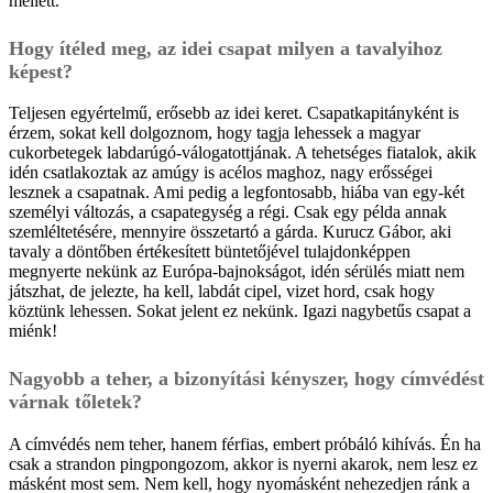
mellett.
Hogy ítéled meg, az idei csapat milyen a tavalyihoz
képest?
Teljesen egyértelmű, erősebb az idei keret. Csapatkapitányként is
érzem, sokat kell dolgoznom, hogy tagja lehessek a magyar
cukorbetegek labdarúgó-válogatottjának. A tehetséges fiatalok, akik
idén csatlakoztak az amúgy is acélos maghoz, nagy erősségei
lesznek a csapatnak. Ami pedig a legfontosabb, hiába van egy-két
személyi változás, a csapategység a régi. Csak egy példa annak
szemléltetésére, mennyire összetartó a gárda. Kurucz Gábor, aki
tavaly a döntőben értékesített büntetőjével tulajdonképpen
megnyerte nekünk az Európa-bajnokságot, idén sérülés miatt nem
játszhat, de jelezte, ha kell, labdát cipel, vizet hord, csak hogy
köztünk lehessen. Sokat jelent ez nekünk. Igazi nagybetűs csapat a
miénk!
Nagyobb a teher, a bizonyítási kényszer, hogy címvédést
várnak tőletek?
A címvédés nem teher, hanem férfias, embert próbáló kihívás. Én ha
csak a strandon pingpongozom, akkor is nyerni akarok, nem lesz ez
másként most sem. Nem kell, hogy nyomásként nehezedjen ránk a