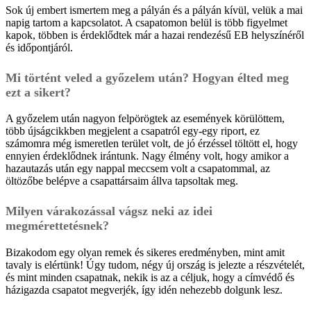
Sok új embert ismertem meg a pályán és a pályán kívül, velük a mai
napig tartom a kapcsolatot. A csapatomon belül is több figyelmet
kapok, többen is érdeklődtek már a hazai rendezésű EB helyszínéről
és időpontjáról.
Mi történt veled a győzelem után? Hogyan élted meg
ezt a sikert?
A győzelem után nagyon felpörögtek az események körülöttem,
több újságcikkben megjelent a csapatról egy-egy riport, ez
számomra még ismeretlen terület volt, de jó érzéssel töltött el, hogy
ennyien érdeklődnek irántunk. Nagy élmény volt, hogy amikor a
hazautazás után egy nappal meccsem volt a csapatommal, az
öltözőbe belépve a csapattársaim állva tapsoltak meg.
Milyen várakozással vágsz neki az idei
megmérettetésnek?
Bizakodom egy olyan remek és sikeres eredményben, mint amit
tavaly is elértünk! Úgy tudom, négy új ország is jelezte a részvételét,
és mint minden csapatnak, nekik is az a céljuk, hogy a címvédő és
házigazda csapatot megverjék, így idén nehezebb dolgunk lesz.