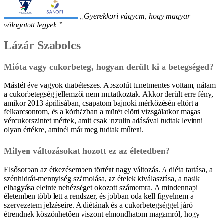
„Gyerekkori vágyam, hogy magyar
válogatott legyek.”
Lázár Szabolcs
Mióta vagy cukorbeteg, hogyan derült ki a betegséged?
Másfél éve vagyok diabéteszes. Abszolút tünetmentes voltam, nálam
a cukorbetegség jellemzői nem mutatkoztak. Akkor derült erre fény,
amikor 2013 áprilisában, csapatom bajnoki mérkőzésén eltört a
felkarcsontom, és a kórházban a műtét előtti vizsgálatkor magas
vércukorszintet mértek, amit csak inzulin adásával tudtak levinni
olyan értékre, aminél már meg tudtak műteni.
Milyen változásokat hozott ez az életedben?
Elsősorban az étkezésemben történt nagy változás. A diéta tartása, a
szénhidrát-mennyiség számolása, az ételek kiválasztása, a nasik
elhagyása eleinte nehézséget okozott számomra. A mindennapi
életemben több lett a rendszer, és jobban oda kell figyelnem a
szervezetem jelzéseire. A diétának és a cukorbetegséggel járó
étrendnek köszönhetően viszont elmondhatom magamról, hogy