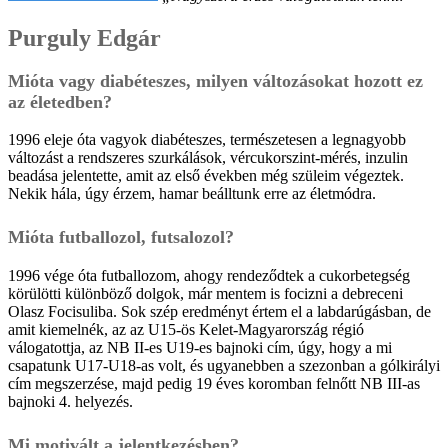
Purguly Edgár
Mióta vagy diabéteszes, milyen változásokat hozott ez
az életedben?
1996 eleje óta vagyok diabéteszes, természetesen a legnagyobb
változást a rendszeres szurkálások, vércukorszint-mérés, inzulin
beadása jelentette, amit az első években még szüleim végeztek.
Nekik hála, úgy érzem, hamar beálltunk erre az életmódra.
Mióta futballozol, futsalozol?
1996 vége óta futballozom, ahogy rendeződtek a cukorbetegség
körülötti különböző dolgok, már mentem is focizni a debreceni
Olasz Focisuliba. Sok szép eredményt értem el a labdarúgásban, de
amit kiemelnék, az az U15-ös Kelet-Magyarország régió
válogatottja, az NB II-es U19-es bajnoki cím, úgy, hogy a mi
csapatunk U17-U18-as volt, és ugyanebben a szezonban a gólkirályi
cím megszerzése, majd pedig 19 éves koromban felnőtt NB III-as
bajnoki 4. helyezés.
Mi motivált a jelentkezésben?