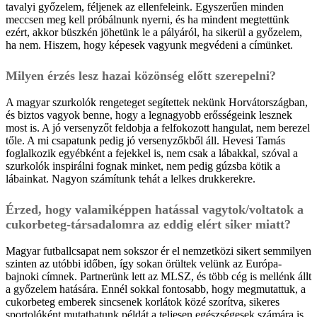
tavalyi győzelem, féljenek az ellenfeleink. Egyszerűen minden
meccsen meg kell próbálnunk nyerni, és ha mindent megtettünk
ezért, akkor büszkén jöhetünk le a pályáról, ha sikerül a győzelem,
ha nem. Hiszem, hogy képesek vagyunk megvédeni a címünket.
Milyen érzés lesz hazai közönség előtt szerepelni?
A magyar szurkolók rengeteget segítettek nekünk Horvátországban,
és biztos vagyok benne, hogy a legnagyobb erősségeink lesznek
most is. A jó versenyzőt feldobja a felfokozott hangulat, nem berezel
tőle. A mi csapatunk pedig jó versenyzőkből áll. Hevesi Tamás
foglalkozik egyébként a fejekkel is, nem csak a lábakkal, szóval a
szurkolók inspirálni fognak minket, nem pedig gúzsba kötik a
lábainkat. Nagyon számítunk tehát a lelkes drukkerekre.
Érzed, hogy valamiképpen hatással vagytok/voltatok a
cukorbeteg-társadalomra az eddig elért siker miatt?
Magyar futballcsapat nem sokszor ér el nemzetközi sikert semmilyen
szinten az utóbbi időben, így sokan örültek velünk az Európa-
bajnoki címnek. Partnerünk lett az MLSZ, és több cég is mellénk állt
a győzelem hatására. Ennél sokkal fontosabb, hogy megmutattuk, a
cukorbeteg emberek sincsenek korlátok közé szorítva, sikeres
sportolóként mutathatunk példát a teljesen egészségesek számára is.