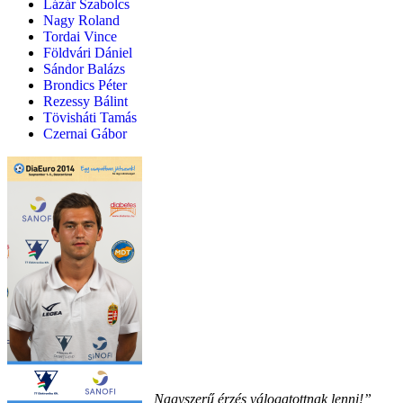
Lázár Szabolcs
Nagy Roland
Tordai Vince
Földvári Dániel
Sándor Balázs
Brondics Péter
Rezessy Bálint
Tövisháti Tamás
Czernai Gábor
„Nagyszerű érzés válogatottnak lenni!”