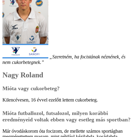
„Szeretném, ha focistának néznének, és
nem cukorbetegnek.”
Nagy Roland
Mióta vagy cukorbeteg?
Kilencévesen, 16 évvel ezelőtt lettem cukorbeteg.
Mióta futballozol, futsalozol, milyen korábbi
eredményeid voltak ebben vagy esetleg más sportban?
Már óvodáskorom óta focizom, de mellette számos sportágban
megmérettettem magam, mint például kézilabda, kosárlabda,