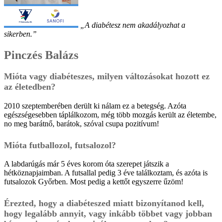
„A diabétesz nem akadályozhat a
sikerben.”
Pinczés Balázs
Mióta vagy diabéteszes, milyen változásokat hozott ez
az életedben?
2010 szeptemberében derült ki nálam ez a betegség. Azóta
egészségesebben táplálkozom, még több mozgás került az életembe,
no meg barátnő, barátok, szóval csupa pozitívum!
Mióta futballozol, futsalozol?
A labdarúgás már 5 éves korom óta szerepet játszik a
hétköznapjaimban. A futsallal pedig 3 éve találkoztam, és azóta is
futsalozok Győrben. Most pedig a kettőt egyszerre űzöm!
Érezted, hogy a diabéteszed miatt bizonyítanod kell,
hogy legalább annyit, vagy inkább többet vagy jobban