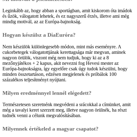
Leginkább az, hogy abban a sportágban, amit kiskorom óta imádok
és űzök, válogatott lehetek, és ez nagyszerű érzés, illetve ami még
mindig motivál, az az Európa-bajnokság.
Hogyan készülsz a DiaEuróra?
Nem készülök különlegesebb módon, mint más eseményre. A
cukorbetegek válogatottjának kerettagsága már megvan, aminek
nagyon örülök, viszont még nem tudjuk, hogy ki az a 8
mezőnyjátékos + 2 kapus, akit nevezni fog Hevesi mester az
Európa-bajnokságra, így egyelőre csak úgy tudok készülni, hogy
minden összetartáson, edzésen megjelenek és próbálok 100
százalékos teljesítményt nyújtani.
Milyen eredménnyel lennél elégedett?
Természetesen szeretnénk megvédeni a srácokkal a címünket, amit
még a tavalyi keret szerzett meg, illetve nagyon örülnék, ha részt
tudnék venni a célunk megvalósításában.
Milyennek értékeled a magyar csapatot?