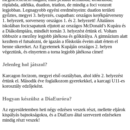
röplabda, atlétika, duatlon, triatlon, de mindig a foci vonzott
legjobban. Legnagyobb egyéni eredményeim: duatlon területi
győztes, megyei 3. helyezés, csapatban: országos kerékpárverseny
1. helyezett, sorverseny országos 1. és 2. helyezett! Általános
iskolában focicsapatunk eljutott az országos McDonald’s Kupára és
a Diákolimpiára, mindkét tornán 3. helyezést értünk el. Voltam
többször a mezőny legjobb játékosa és gólkirálya. A gimnázium alatt
kezdtem el futsalozni, de igazán a főiskolás éveim alatt értem el
benne sikereket. Az Egyetemek Kupáján országos 2. helyen
végeztünk, és elnyertem a torna legjobb játékosa címet!
Jelenleg hol játszol?
Karcagon focizom, megyei első osztályban, ahol idén 2. helyezést
értünk el. Második éve foglalkozom gyerekekkel, a karcagi U11-es
korosztály edzőjeként.
Hogyan készülsz a DiaEuróra?
Az egyesületemben heti négy edzésen veszek részt, mellette eljárok
kispályás bajnokságokra, és a DiaEuro által szervezett edzéseken
mindig részt veszek!