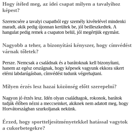
Hogy ítéled meg, az idei csapat milyen a tavalyihoz
képest?
Szerencsére a tavalyi csapatból egy személy kivételével mindenki
maradt, akik pedig újonnan kerültek be, jól beilleszkedtek. A
hangulat pedig remek a csapaton belül, jól megértjük egymást.
Nagyobb a teher, a bizonyítási kényszer, hogy címvédést
várnak tőletek?
Persze. Nemcsak a családnak és a barátoknak kell bizonyítani,
hanem az egész országnak, hogy képesek vagyunk ekkora sikert
elérni labdarúgásban, címvédést tudunk végrehajtani.
Milyen érzés lesz hazai közönség előtt szerepelni?
Nagyon jó érzés lesz. Idén olyan családtagok, rokonok, barátok
tudják élőben nézni a meccseinket, akiknek nem adatott meg, hogy
Horvátországban szurkoljanak nekünk.
Érzed, hogy sportteljesítményetekkel hatással vagytok
a cukorbetegekre?