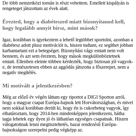
De több nemzetközi tornán is részt vehettem. Emellett kispályán is
rengeteget játszottam az évek alatt.
Érezted, hogy a diabéteszed miatt bizonyítanod kell,
hogy legalább annyit bírsz, mint mások?
Igaz, korábban is igyekeztem a lehető legtöbbet sportolni, azonban a
diabétesz adott plusz motivációt is, hiszen tudtam, ez segíthet jobban
karbantartani ezt a betegséget. Bizonyítási vágy emiatt nem volt
bennem, és azt sem éreztem, hogy mások megkülönböztetnek
emiatt. Ellenben eleinte többen kérdezték, hogy biztosan jól vagyok-
e, de természetesen ebben az aggódás játszotta a főszerepet, nem a
negatív megítélés.
Mi motivált a jelentkezésben?
Még az előző év végén láttam egy riportot a DIGI Sporton arról,
hogy a magyar csapat Európa-bajnok lett Horvátországban, és mivel
nem sokkal korábban derült ki, hogy én is cukorbeteg vagyok, így
elhatároztam, hogy 2014-ben mindenképpen jelentkezem, hátha
tagja lehetek egy ilyen jó és láthatóan egységes csapatnak. Hiszen
válogatottnak lenni megtiszteltetés, hazai rendezésű Európa-
bajnokságon szerepelni pedig végképp az.