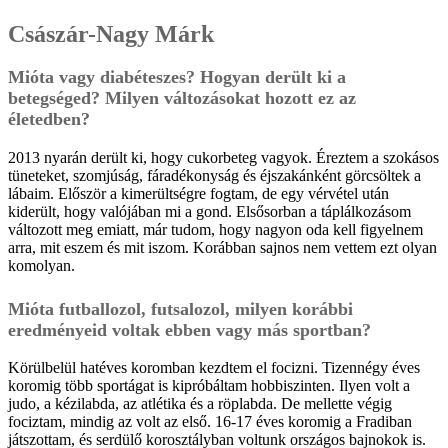
Császár-Nagy Márk
Mióta vagy diabéteszes? Hogyan derült ki a
betegséged? Milyen változásokat hozott ez az
életedben?
2013 nyarán derült ki, hogy cukorbeteg vagyok. Éreztem a szokásos
tüneteket, szomjúság, fáradékonyság és éjszakánként görcsöltek a
lábaim. Először a kimerültségre fogtam, de egy vérvétel után
kiderült, hogy valójában mi a gond. Elsősorban a táplálkozásom
változott meg emiatt, már tudom, hogy nagyon oda kell figyelnem
arra, mit eszem és mit iszom. Korábban sajnos nem vettem ezt olyan
komolyan.
Mióta futballozol, futsalozol, milyen korábbi
eredményeid voltak ebben vagy más sportban?
Körülbelül hatéves koromban kezdtem el focizni. Tizennégy éves
koromig több sportágat is kipróbáltam hobbiszinten. Ilyen volt a
judo, a kézilabda, az atlétika és a röplabda. De mellette végig
fociztam, mindig az volt az első. 16-17 éves koromig a Fradiban
játszottam, és serdülő korosztályban voltunk országos bajnokok is.