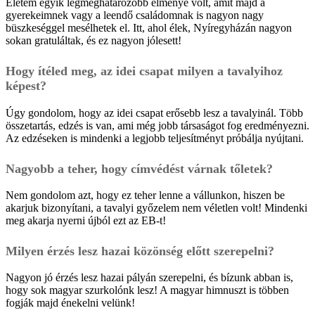
Életem egyik legmeghatározóbb élménye volt, amit majd a
gyerekeimnek vagy a leendő családomnak is nagyon nagy
büszkeséggel mesélhetek el. Itt, ahol élek, Nyíregyházán nagyon
sokan gratuláltak, és ez nagyon jólesett!
Hogy ítéled meg, az idei csapat milyen a tavalyihoz
képest?
Úgy gondolom, hogy az idei csapat erősebb lesz a tavalyinál. Több
összetartás, edzés is van, ami még jobb társaságot fog eredményezni.
Az edzéseken is mindenki a legjobb teljesítményt próbálja nyújtani.
Nagyobb a teher, hogy címvédést várnak tőletek?
Nem gondolom azt, hogy ez teher lenne a vállunkon, hiszen be
akarjuk bizonyítani, a tavalyi győzelem nem véletlen volt! Mindenki
meg akarja nyerni újból ezt az EB-t!
Milyen érzés lesz hazai közönség előtt szerepelni?
Nagyon jó érzés lesz hazai pályán szerepelni, és bízunk abban is,
hogy sok magyar szurkolónk lesz! A magyar himnuszt is többen
fogják majd énekelni velünk!