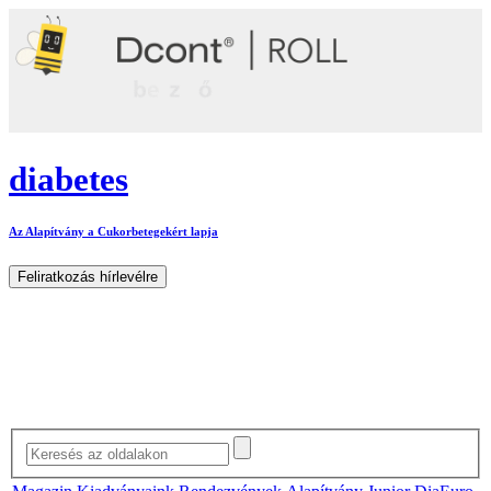
diabetes
Az Alapítvány a Cukorbetegekért lapja