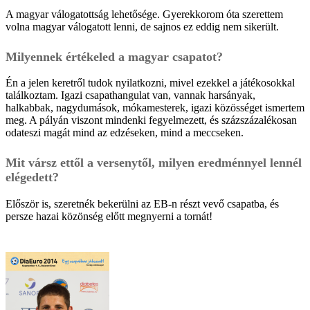
A magyar válogatottság lehetősége. Gyerekkorom óta szerettem
volna magyar válogatott lenni, de sajnos ez eddig nem sikerült.
Milyennek értékeled a magyar csapatot?
Én a jelen keretről tudok nyilatkozni, mivel ezekkel a játékosokkal
találkoztam. Igazi csapathangulat van, vannak harsányak,
halkabbak, nagydumások, mókamesterek, igazi közösséget ismertem
meg. A pályán viszont mindenki fegyelmezett, és százszázalékosan
odateszi magát mind az edzéseken, mind a meccseken.
Mit vársz ettől a versenytől, milyen eredménnyel lennél
elégedett?
Először is, szeretnék bekerülni az EB-n részt vevő csapatba, és
persze hazai közönség előtt megnyerni a tornát!