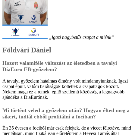
„Igazi nagybetűs csapat a miénk”
Földvári Dániel
Hozott valamiféle változást az életedben a tavalyi
DiaEuro EB-győzelem?
A tavalyi győzelem hatalmas élmény volt mindannyiunknak. Igazi
csapat épült, valódi barátságok köttettek a csapattagok között.
Nekem maga ez a remek, építő szellemű közösség a legnagyobb
ajándéka a DiaEurónak.
Mi történt veled a győzelem után? Hogyan élted meg a
sikert, tudtál ebből profitálni a fociban?
Én 35 évesen a fociból már csak felejtek, de a viccet félretéve, mind
mentálisan, mind fizikálisan előreléptem a Hevesi Tamás által