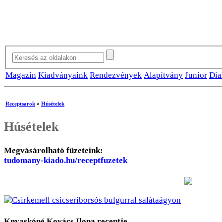
Magazin
Kiadványaink
Rendezvények
Alapítvány
Junior
Dia
Receptsarok
»
Húsételek
Húsételek
Megvásárolható füzeteink:
tudomany-kiado.hu/receptfuzetek
Knyaskóné Kovács Ilona receptje