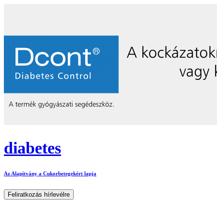
diabetes
Az Alapítvány a Cukorbetegekért lapja