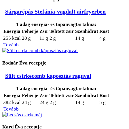
Sárgarépás Stefánia-vagdalt airfryerben
1 adag energia- és tápanyagtartalma:
Energia
Fehérje
Zsír
Telített zsír
Szénhidrát
Rost
255 kcal
20 g
11 g
2 g
14 g
4 g
Tovább
Bodnár Éva receptje
Sült csirkecomb káposztás raguval
1 adag energia- és tápanyagtartalma:
Energia
Fehérje
Zsír
Telített zsír
Szénhidrát
Rost
382 kcal
24 g
24 g
2 g
14 g
5 g
Tovább
Kard Éva receptje