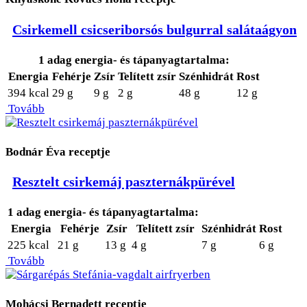
Csirkemell csicseriborsós bulgurral salátaágyon
1 adag energia- és tápanyagtartalma:
Energia
Fehérje
Zsír
Telített zsír
Szénhidrát
Rost
394 kcal
29 g
9 g
2 g
48 g
12 g
Tovább
Bodnár Éva receptje
Resztelt csirkemáj paszternákpürével
1 adag energia- és tápanyagtartalma:
Energia
Fehérje
Zsír
Telített zsír
Szénhidrát
Rost
225 kcal
21 g
13 g
4 g
7 g
6 g
Tovább
Mohácsi Bernadett receptje