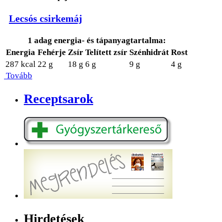
Lecsós csirkemáj
1 adag energia- és tápanyagtartalma:
Energia
Fehérje
Zsír
Telített zsír
Szénhidrát
Rost
287 kcal
22 g
18 g
6 g
9 g
4 g
Tovább
Receptsarok
Hirdetések