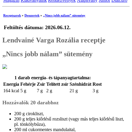
Magazin
Kiadványaink
Rendezvények
Alapítvány
Junior
DiaEuro
Receptsarok
»
Desszertek
»
„Nincs jobb nálam” sütemény
Feltöltés dátuma: 2026.06.12.
Lendvainé Varga Rozália receptje
„Nincs jobb nálam” sütemény
1 darab energia- és tápanyagtartalma:
Energia
Fehérje
Zsír
Telített zsír
Szénhidrát
Rost
164 kcal
5 g
7 g
2 g
21 g
3 g
Hozzávalók 20 darabhoz
200 g cirokliszt,
200 g teljes kiőrlésű rozsliszt (vagy más teljes kiőrlésű liszt,
pl. tönkölybúza),
200 ml cukormentes mandulaital,