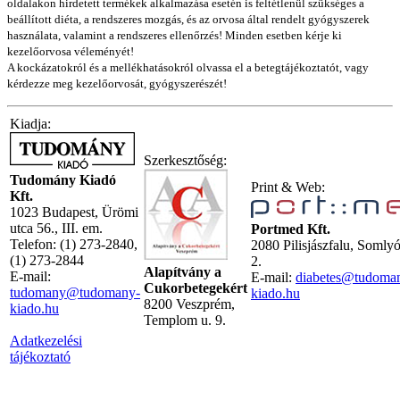
oldalakon hirdetett termékek alkalmazása esetén is feltétlenül szükséges a
beállított diéta, a rendszeres mozgás, és az orvosa által rendelt gyógyszerek
használata, valamint a rendszeres ellenőrzés! Minden esetben kérje ki
kezelőorvosa véleményét!
A kockázatokról és a mellékhatásokról olvassa el a betegtájékoztatót, vagy
kérdezze meg kezelőorvosát, gyógyszerészét!
Kiadja:
Szerkesztőség:
Tudomány Kiadó
Print & Web:
Kft.
1023 Budapest, Ürömi
utca 56., III. em.
Portmed Kft.
Telefon: (1) 273-2840,
2080 Pilisjászfalu, Somly
(1) 273-2844
2.
Alapítvány a
E-mail:
E-mail:
diabetes@tudoma
Cukorbetegekért
tudomany@tudomany-
kiado.hu
8200 Veszprém,
kiado.hu
Templom u. 9.
Adatkezelési
tájékoztató