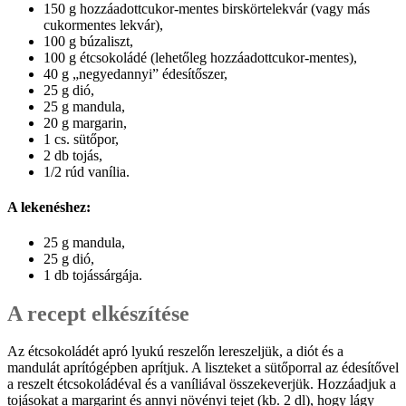
150 g hozzáadottcukor-men­tes birskörtelekvár (vagy más
cukormentes lekvár),
100 g búzaliszt,
100 g étcsokoládé (lehetőleg hozzáadottcukor-mentes),
40 g „negyedannyi” édesítőszer,
25 g dió,
25 g mandula,
20 g margarin,
1 cs. sütőpor,
2 db tojás,
1/2 rúd vanília.
A lekenéshez:
25 g mandula,
25 g dió,
1 db tojássárgája.
A recept elkészítése
Az étcsokoládét apró lyukú reszelőn lereszeljük, a diót és a
mandulát aprítógépben aprítjuk. A liszteket a sütőporral az édesítővel
a reszelt étcsokoládéval és a vaníliával összekeverjük. Hozzáadjuk a
tojásokat a margarint és annyi növényi tejet (kb. 2 dl), hogy lágy