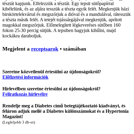
tésztát kapjunk. Elfelezzük a tésztát. Egy tepsit sütőpapírral
kibélelünk, és az aljára tesszük a tészta egyik felét. Megkenjük házi
birskörtelekvárral és megszórjuk a dióval és a mandulával, rátesszük
a tészta másik felét. A tetejét tojássárgájával megkenjük, aprított
magokkal megszórjuk. Előmelegített légkeveréses sütőben 160
fokon 25-30 percig sütjük. A tepsiben hagyjuk kihűlni, majd
kockákra daraboljuk.
Megjelent a
receptsarok
•
számában
Szeretne közvetlenül értesülni az újdonságokról?
Előfizetési információk
Hírlevélben szeretne értesülni az újdonságokról?
Feliratkozás hírlevélre
Rendelje meg a Diabetes című betegtájékoztató kiadványt, és
féláron adjuk mellé a Diabetes különszámokat és a Hypertonia
Magazint!
(Legfeljebb 3 db-ot)