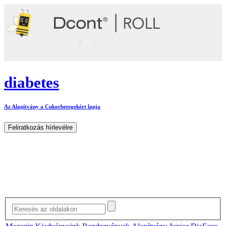
diabetes
Az Alapítvány a Cukorbetegekért lapja