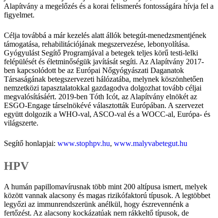
Alapítvány a megelőzés és a korai felismerés fontosságára hívja fel a
figyelmet.
Célja továbbá a már kezelés alatt állók betegút-menedzsmentjének
támogatása, rehabilitációjának megszervezése, lebonyolítása.
Gyógyulást Segítő Programjával a betegek teljes körű testi-lelki
felépülését és életminőségük javítását segíti. Az Alapítvány 2017-
ben kapcsolódott be az Európai Nőgyógyászati Daganatok
Társaságának betegszervezeti hálózatába, melynek köszönhetően
nemzetközi tapasztalatokkal gazdagodva dolgozhat tovább céljai
megvalósításáért. 2019-ben Tóth Icót, az Alapítvány elnökét az
ESGO-Engage társelnökévé választották Európában. A szervezet
együtt dolgozik a WHO-val, ASCO-val és a WOCC-al, Európa- és
világszerte.
Segítő honlapjai:
www.stophpv.hu
,
www.malyvabetegut.hu
HPV
A humán papillomavírusnak több mint 200 altípusa ismert, melyek
között vannak alacsony és magas rizikófaktorú típusok. A legtöbbet
legyőzi az immunrendszerünk anélkül, hogy észrevennénk a
fertőzést. Az alacsony kockázatúak nem rákkeltő típusok, de