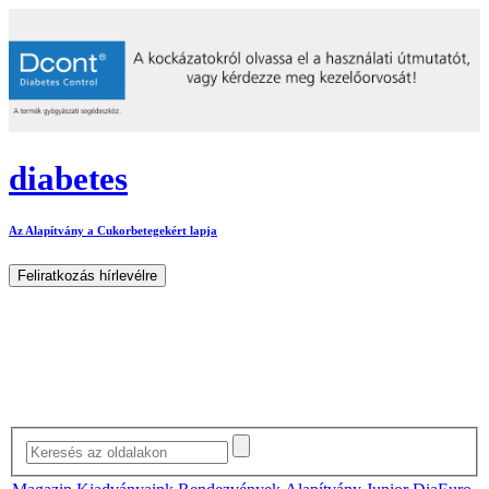
diabetes
Az Alapítvány a Cukorbetegekért lapja