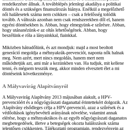
rendelkezésre állnak. A továbblépés jelenlegi akadálya a politikai
döntés és a szükséges finanszírozás hiánya. Enélkül a megelőzhető
női halálesetek száma nem csökken – csak a felelősség tolódik
tovább. A változás azonban nem csak rendszerekben dől el, hanem
egyéni döntésekben is. Abban, hogy elmegyünk-e szűrésre. Abban,
hogy utánanézünk-e az oltás lehetőségének. Abban, hogy
beszélünk-e róla a lányainkkal, fiainkkal.
Miközben hátradőlünk, és azt mondjuk: majd a most beoltott
generáció megoldja a méhnyakrák-prevenciót, naponta nők halnak
meg. Nem azért, mert nincs megoldás, hanem mert nem
működtetjük azt, ami már a kezünkben van. Ha tudjuk, mit kellene
tenni, és mégsem tesszük meg, akkor minden elvesztett élet a mi
döntéseink következménye.
A Mályvavirág Alapítványról
A Mályvavirág Alapítvány 2013 májusában alakult, a HPV-
prevencióért és a nőgyógyászati daganattal érintettekért dolgozik. Az
Alapítvány elsődleges célja a HPV-prevenció, azaz a szűrések és a
védőoltások igénybevételi arányának növelése, valamint annak
elérése, hogy a méhnyakrákos és az egyéb nőgyógyászati daganatos
megbetegedések, illetve a betegségek okozta halálozások száma
jelentősen csökkenjen. Tájékoztató programjain, rendezvényein az