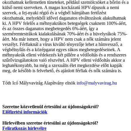
okozhatnak kellemetlen tüneteket, például szemölcsöket a bőrön és a
külső nemi szerveken. A magas kockázatú HPV-típusok a nemi
szervek, a fej-nyaki régió és a végbél hámjában fertőzést
okozhatnak, melyekből idővel daganatos elváltozások alakulhatnak
ki. A HPV felelős a méhnyakrákos betegségek csaknem 100%-áért,
és az összes daganatos megbetegedés 6%-áért, így a
szeméremtestrákok kialakulásának 70%-áért és a hüvelyrákok 75%-
áért. Ma már ismert, hogy a HPV nem csak a nők számára jelent
veszélyt. Férfiaknál a vírus kiváltó tényezője lehet a hímvessző, a
végbélnyílás és a középgarat egyes rákos megbetegedéseinek. A
méhnyakrák elleni védekezés két pillére a védőoltás és a rendszeres
szűrővizsgálatokon való részvétel. A HPV elleni védőoltás akkor a
leghatékonyabb, ha még a szexuális élet megkezdése előtt kapják
meg, de később is felvehető, és ajánlott férfiak és nők számára is.
Tóth Icó
Mályvavirág Alapítvány elnök
info@malyvavirag.hu
Szeretne közvetlenül értesülni az újdonságokról?
Előfizetési információk
Hírlevélben szeretne értesülni az újdonságokról?
Feliratkozás hírlevélre