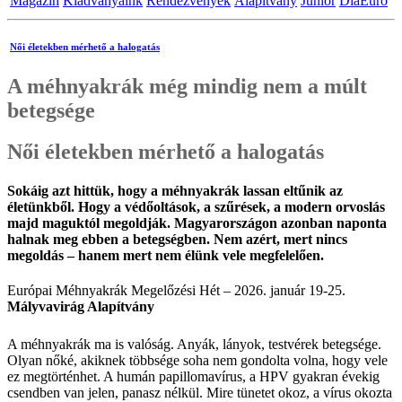
Magazin
Kiadványaink
Rendezvények
Alapítvány
Junior
DiaEuro
Női életekben mérhető a halogatás
A méhnyakrák még mindig nem a múlt
betegsége
Női életekben mérhető a halogatás
Sokáig azt hittük, hogy a méhnyakrák lassan eltűnik az
életünkből. Hogy a védőoltások, a szűrések, a modern orvoslás
majd maguktól megoldják. Magyarországon azonban naponta
halnak meg ebben a betegségben. Nem azért, mert nincs
megoldás – hanem mert nem élünk vele megfelelően.
Európai Méhnyakrák Megelőzési Hét – 2026. január 19-25.
Mályvavirág Alapítvány
A méhnyakrák ma is valóság. Anyák, lányok, testvérek betegsége.
Olyan nőké, akiknek többsége soha nem gondolta volna, hogy vele
ez megtörténhet. A humán papillomavírus, a HPV gyakran évekig
csendben van jelen, panasz nélkül. Mire tünetet okoz, a vírus okozta