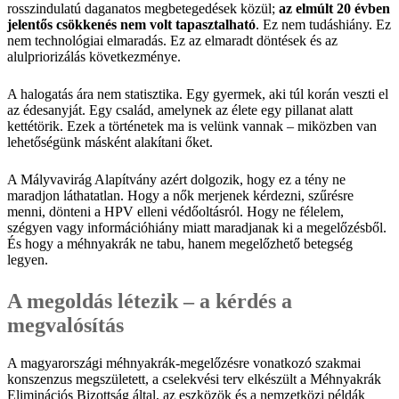
rosszindulatú daganatos megbetegedések közül;
az elmúlt 20 évben
jelentős csökkenés nem volt tapasztalható
. Ez nem tudáshiány. Ez
nem technológiai elmaradás. Ez az elmaradt döntések és az
alulpriorizálás következménye.
A halogatás ára nem statisztika. Egy gyermek, aki túl korán veszti el
az édesanyját. Egy család, amelynek az élete egy pillanat alatt
kettétörik. Ezek a történetek ma is velünk vannak – miközben van
lehetőségünk másként alakítani őket.
A Mályvavirág Alapítvány azért dolgozik, hogy ez a tény ne
maradjon láthatatlan. Hogy a nők merjenek kérdezni, szűrésre
menni, dönteni a HPV elleni védőoltásról. Hogy ne félelem,
szégyen vagy információhiány miatt maradjanak ki a megelőzésből.
És hogy a méhnyakrák ne tabu, hanem megelőzhető betegség
legyen.
A megoldás létezik – a kérdés a
megvalósítás
A magyarországi méhnyakrák-megelőzésre vonatkozó szakmai
konszenzus megszületett, a cselekvési terv elkészült a Méhnyakrák
Eliminációs Bizottság által, az eszközök és a nemzetközi példák