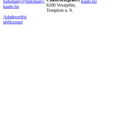
tudomany@tudomany-
kiado.hu
8200 Veszprém,
kiado.hu
Templom u. 9.
Adatkezelési
tájékoztató