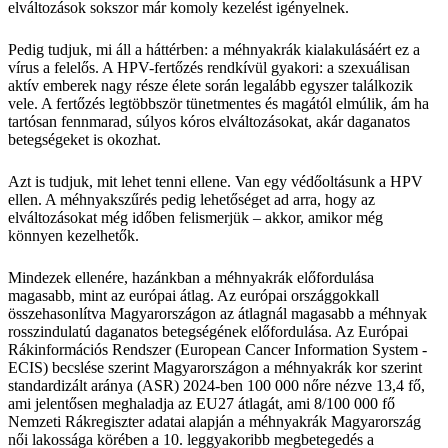
elváltozások sokszor már komoly kezelést igényelnek.
Pedig tudjuk, mi áll a háttérben: a méhnyakrák kialakulásáért ez a
vírus a felelős. A HPV-fertőzés rendkívül gyakori: a szexuálisan
aktív emberek nagy része élete során legalább egyszer találkozik
vele. A fertőzés legtöbbször tünetmentes és magától elmúlik, ám ha
tartósan fennmarad, súlyos kóros elváltozásokat, akár daganatos
betegségeket is okozhat.
Azt is tudjuk, mit lehet tenni ellene. Van egy védőoltásunk a HPV
ellen. A méhnyakszűrés pedig lehetőséget ad arra, hogy az
elváltozásokat még időben felismerjük – akkor, amikor még
könnyen kezelhetők.
Mindezek ellenére, hazánkban a méhnyakrák előfordulása
magasabb, mint az európai átlag. Az európai országgokkall
összehasonlítva Magyarországon az átlagnál magasabb a méhnyak
rosszindulatú daganatos betegségének előfordulása. Az Európai
Rákinformációs Rendszer (European Cancer Information System -
ECIS) becslése szerint Magyarországon a méhnyakrák kor szerint
standardizált aránya (ASR) 2024-ben 100 000 nőre nézve 13,4 fő,
ami jelentősen meghaladja az EU27 átlagát, ami 8/100 000 fő
Nemzeti Rákregiszter adatai alapján a méhnyakrák Magyarország
női lakossága körében a 10. leggyakoribb megbetegedés a