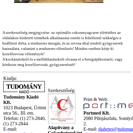
A szerkesztőség megjegyzése: az optimális cukoranyagcsere eléréséhez az
oldalakon hirdetett termékek alkalmazása esetén is feltétlenül szükséges a
beállított diéta, a rendszeres mozgás, és az orvosa által rendelt gyógyszerek
használata, valamint a rendszeres ellenőrzés! Minden esetben kérje ki
kezelőorvosa véleményét!
A kockázatokról és a mellékhatásokról olvassa el a betegtájékoztatót, vagy
kérdezze meg kezelőorvosát, gyógyszerészét!
Kiadja:
Szerkesztőség:
Tudomány Kiadó
Print & Web:
Kft.
1023 Budapest, Ürömi
utca 56., III. em.
Portmed Kft.
Telefon: (1) 273-2840,
2080 Pilisjászfalu, Somly
(1) 273-2844
2.
Alapítvány a
E-mail:
E-mail:
diabetes@tudoma
Cukorbetegekért