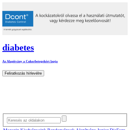
diabetes
Az Alapítvány a Cukorbetegekért lapja