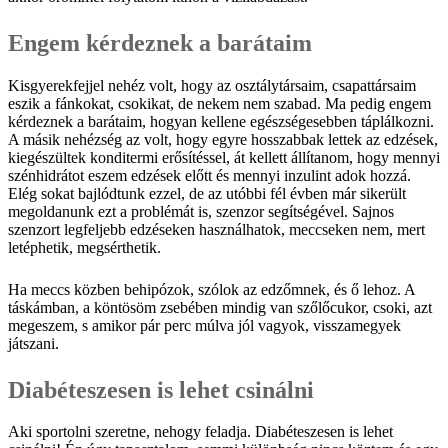
Engem kérdeznek a barátaim
Kisgyerekfejjel nehéz volt, hogy az osztálytársaim, csapattársaim
eszik a fánkokat, csokikat, de nekem nem szabad. Ma pedig engem
kérdeznek a barátaim, hogyan kellene egészségesebben táplálkozni.
A másik nehézség az volt, hogy egyre hosszabbak lettek az edzések,
kiegészültek konditermi erősítéssel, át kellett állítanom, hogy mennyi
szénhidrátot eszem edzések előtt és mennyi inzulint adok hozzá.
Elég sokat bajlódtunk ezzel, de az utóbbi fél évben már sikerült
megoldanunk ezt a problémát is, szenzor segítségével. Sajnos
szenzort legfeljebb edzéseken használhatok, meccseken nem, mert
letéphetik, megsérthetik.
Ha meccs közben behipózok, szólok az edzőmnek, és ő lehoz. A
táskámban, a köntösöm zsebében mindig van szőlőcukor, csoki, azt
megeszem, s amikor pár perc múlva jól vagyok, visszamegyek
játszani.
Diabéteszesen is lehet csinálni
Aki sportolni szeretne, nehogy feladja. Diabéteszesen is lehet