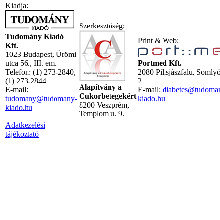
Kiadja:
Szerkesztőség:
Tudomány Kiadó
Print & Web:
Kft.
1023 Budapest, Ürömi
utca 56., III. em.
Portmed Kft.
Telefon: (1) 273-2840,
2080 Pilisjászfalu, Somly
(1) 273-2844
2.
Alapítvány a
E-mail:
E-mail:
diabetes@tudoma
Cukorbetegekért
tudomany@tudomany-
kiado.hu
8200 Veszprém,
kiado.hu
Templom u. 9.
Adatkezelési
tájékoztató