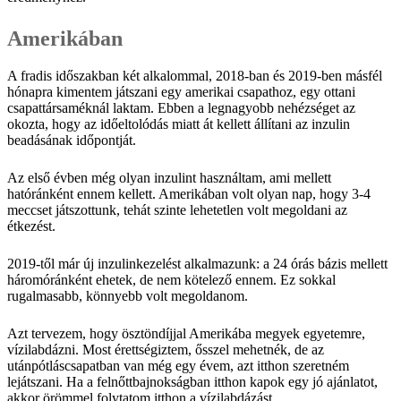
Amerikában
A fradis időszakban két alkalommal, 2018-ban és 2019-ben másfél
hónapra kimentem játszani egy amerikai csapathoz, egy ottani
csapattársaméknál laktam. Ebben a legnagyobb nehézséget az
okozta, hogy az időeltolódás miatt át kellett állítani az inzulin
beadásának időpontját.
Az első évben még olyan inzulint használtam, ami mellett
hatóránként ennem kellett. Amerikában volt olyan nap, hogy 3-4
meccset játszottunk, tehát szinte lehetetlen volt megoldani az
étkezést.
2019-től már új inzulinkezelést alkalmazunk: a 24 órás bázis mellett
háromóránként ehetek, de nem kötelező ennem. Ez sokkal
rugalmasabb, könnyebb volt megoldanom.
Azt tervezem, hogy ösztöndíjjal Amerikába megyek egyetemre,
vízilabdázni. Most érettségiztem, ősszel mehetnék, de az
utánpótláscsapatban van még egy évem, azt itthon szeretném
lejátszani. Ha a felnőttbajnokságban itthon kapok egy jó ajánlatot,
akkor örömmel folytatom itthon a vízilabdázást.