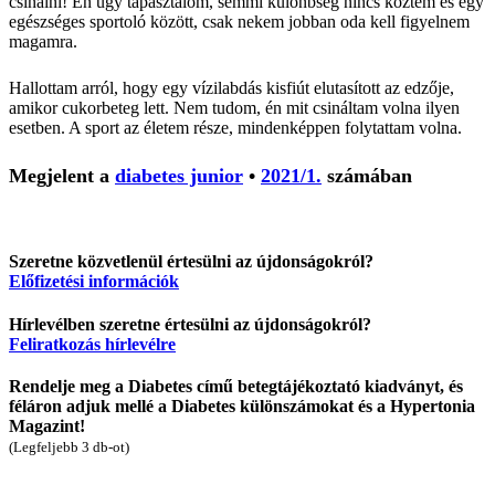
csinálni! Én úgy tapasztalom, semmi különbség nincs köztem és egy
egészséges sportoló között, csak nekem jobban oda kell figyelnem
magamra.
Hallottam arról, hogy egy vízilabdás kisfiút elutasított az edzője,
amikor cukorbeteg lett. Nem tudom, én mit csináltam volna ilyen
esetben. A sport az életem része, mindenképpen folytattam volna.
Megjelent a
diabetes junior
•
2021/1.
számában
Szeretne közvetlenül értesülni az újdonságokról?
Előfizetési információk
Hírlevélben szeretne értesülni az újdonságokról?
Feliratkozás hírlevélre
Rendelje meg a Diabetes című betegtájékoztató kiadványt, és
féláron adjuk mellé a Diabetes különszámokat és a Hypertonia
Magazint!
(Legfeljebb 3 db-ot)