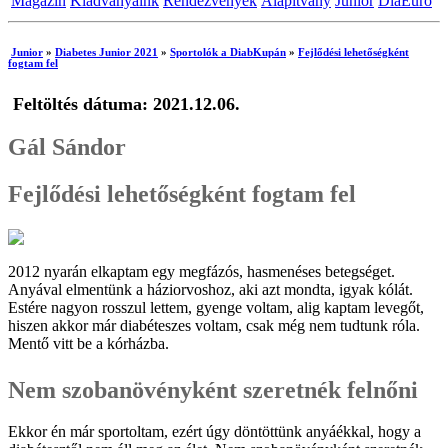
Magazin
Kiadványaink
Rendezvények
Alapítvány
Junior
DiaEuro
Junior
»
Diabetes Junior 2021
»
Sportolók a DiabKupán
»
Fejlődési lehetőségként
fogtam fel
Feltöltés dátuma: 2021.12.06.
Gál Sándor
Fejlődési lehetőségként fogtam fel
2012 nyarán elkaptam egy megfázós, hasmenéses betegséget.
Anyával elmentünk a háziorvoshoz, aki azt mondta, igyak kólát.
Estére nagyon rosszul lettem, gyenge voltam, alig kaptam levegőt,
hiszen akkor már diabéteszes voltam, csak még nem tudtunk róla.
Mentő vitt be a kórházba.
Nem szobanövényként szeretnék felnőni
Ekkor én már sportoltam, ezért úgy döntöttünk anyáékkal, hogy a