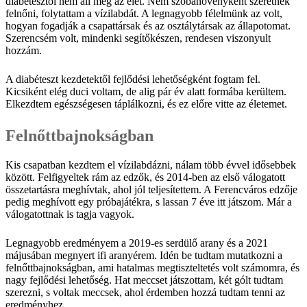
diabétesztől nem áll meg az élet. Nem szobanövényként szeretnék
felnőni, folytattam a vízilabdát. A legnagyobb félelmünk az volt,
hogyan fogadják a csapattársak és az osztálytársak az állapotomat.
Szerencsém volt, mindenki segítőkészen, rendesen viszonyult
hozzám.
A diabéteszt kezdetektől fejlődési lehetőségként fogtam fel.
Kicsiként elég duci voltam, de alig pár év alatt formába kerültem.
Elkezdtem egészségesen táplálkozni, és ez előre vitte az életemet.
Felnőttbajnokságban
Kis csapatban kezdtem el vízilabdázni, nálam több évvel idősebbek
között. Felfigyeltek rám az edzők, és 2014-ben az első válogatott
összetartásra meghívtak, ahol jól teljesítettem. A Ferencváros edzője
pedig meghívott egy próbajátékra, s lassan 7 éve itt játszom. Már a
válogatottnak is tagja vagyok.
Legnagyobb eredményem a 2019-es serdülő arany és a 2021
májusában megnyert ifi aranyérem. Idén be tudtam mutatkozni a
felnőttbajnokságban, ami hatalmas megtiszteltetés volt számomra, és
nagy fejlődési lehetőség. Hat meccset játszottam, két gólt tudtam
szerezni, s voltak meccsek, ahol érdemben hozzá tudtam tenni az
eredményhez.