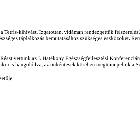
ük a Tetris-kihívást. Izgatottan, vidáman rendezgettük felszere
gészséges táplálkozás bemutatásához szükséges eszközöket. Remé
észt vettünk az I. Hatékony Egészségfejlesztési Konferencián,
zakra is hangolódva, az önkéntesek körében megünnepeltük a Sz
zetője