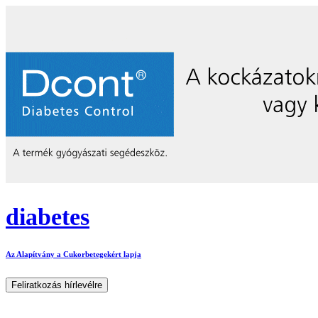
diabetes
Az Alapítvány a Cukorbetegekért lapja