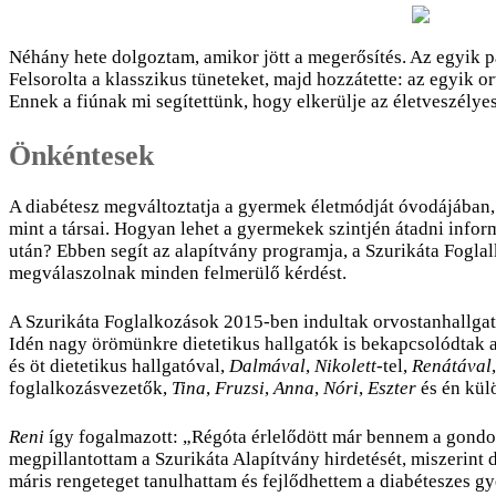
Néhány hete dolgoztam, amikor jött a megerősítés. Az egyik pá
Felsorolta a klasszikus tüneteket, majd hozzátette: az egyik o
Ennek a fiúnak mi segítettünk, hogy elkerülje az életveszélyes
Önkéntesek
A diabétesz megváltoztatja a gyermek életmódját óvodájában, i
mint a társai. Hogyan lehet a gyermekek szintjén átadni info
után? Ebben segít az alapítvány programja, a Szurikáta Foglal
megválaszolnak minden felmerülő kérdést.
A Szurikáta Foglalkozások 2015-ben indultak orvostanhallga
Idén nagy örömünkre dietetikus hallgatók is bekapcsolódtak
és öt dietetikus hallgatóval,
Dalmával
,
Nikolett
-tel,
Renátával
foglalkozásvezetők,
Tina
,
Fruzsi
,
Anna
,
Nóri
,
Eszter
és én kül
Reni
így fogalmazott: „Régóta érlelődött már bennem a gondol
megpillantottam a Szurikáta Alapítvány hirdetését, miszerint 
máris rengeteget tanulhattam és fejlődhettem a diabéteszes gy