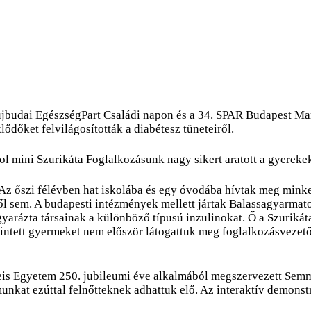
jbudai EgészségPart Családi napon és a 34. SPAR Budapest Mara
ődőket felvilágosították a diabétesz tüneteiről.
l mini Szurikáta Foglalkozásunk nagy sikert aratott a gyereke
. Az őszi félévben hat iskolába és egy óvodába hívtak meg minke
ől sem. A budapesti intézmények mellett jártak Balassagyarmato
yarázta társainak a különböző típusú inzulinokat. Ő a Szurikáta
intett gyermeket nem először látogattuk meg foglalkozásvezető
eis Egyetem 250. jubileumi éve alkalmából megszervezett Semm
at ezúttal felnőtteknek adhattuk elő. Az interaktív demonstrá