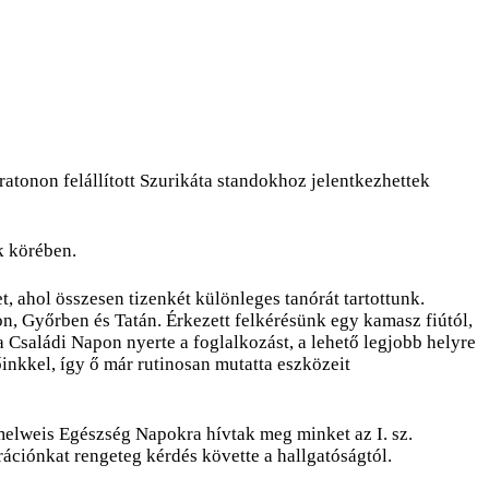
tonon felállított Szurikáta standokhoz jelentkezhettek
k körében.
t, ahol összesen tizenkét különleges tanórát tartottunk.
n, Győrben és Tatán. Érkezett felkérésünk egy kamasz fiútól,
 Családi Napon nyerte a foglalkozást, a lehető legjobb helyre
inkkel, így ő már rutinosan mutatta eszközeit
elweis Egészség Napokra hívtak meg minket az I. sz.
ciónkat rengeteg kérdés követte a hallgatóságtól.