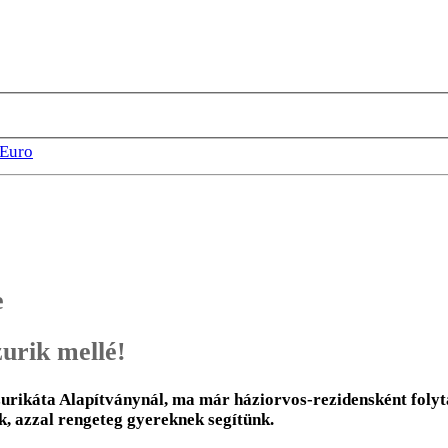
Euro
e
zurik mellé!
zurikáta Alapítványnál, ma már háziorvos-rezidensként foly
k, azzal rengeteg gyereknek segítünk.