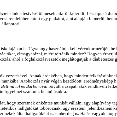
ciensünk a testvéréről mesélt, akiről kiderült, 1-es típusú dia
rvosi rendelőben látott egy plakátot, ami alapján felmerült benn
 állapotot!
skolájában is. Ugyanúgy használnia kell vércukormérőjét, be ke
rmációkat, elmagyarázni, miért történik mindez? Hogyan érhetjü
kozás, ahol a foglalkozásvezetők meglátogatják a diabéteszes g
tók vezetésével. Annak érdekében, hogy minden felkérésünknek
 a munkába. A toborzás nyár végén kezdődött, eredményeképp h
,
Bettinával
és
Barbarával
bővült a csapat, akik rendkívüli lelke
ön figyelmet szántunk betanításukra.
at, hogy szeretnék önkéntes munkát vállalni egy alapítvány ta
dietetikus hallgatókat toboroznak, úgy éreztem, jelentkeznem k
ermekek által hallgatóként is, emberileg is. Hálás vagyok, hog