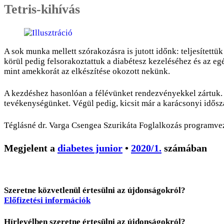
Tetris-kihívás
A sok munka mellett szórakozásra is jutott időnk: teljesített
körül pedig felsorakoztattuk a diabétesz kezeléséhez és az e
mint amekkorát az elkészítése okozott nekünk.
A kezdéshez hasonlóan a félévünket rendezvényekkel zártuk. R
tevékenységünket. Végül pedig, kicsit már a karácsonyi idős
Téglásné dr. Varga Csenge
a Szurikáta Foglalkozás programve
Megjelent a
diabetes junior
•
2020/1.
számában
Szeretne közvetlenül értesülni az újdonságokról?
Előfizetési információk
Hírlevélben szeretne értesülni az újdonságokról?