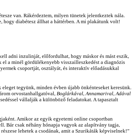
bétesze van. Rákérdeztem, milyen tünetek jelentkeztek nála.
e, hogy diabétesz állhat a háttérben. A mi plakátunk volt!
ll adni inzulinját, előfordulhat, hogy máskor és mást eszik,
k el a minél gördülékenyebb visszailleszkedést a diagnózis
yermek csoportját, osztályát, és interaktív előadásukkal
 eleget tegyünk, minden évben újabb önkénteseket keresünk.
árom orvostanhallgatóval,
Boglárkával
,
Annamarival
,
Adával
sedéssel vállalják a különböző feladatokat. A tapasztalt
gjaként. Amikor az egyik egyetemi online csoportban
ell. Bár csak néhány hónapja vagyok az alapítvány tagja,
y részese lehetek a csodának, amit a Szurikáták képviselnek!”