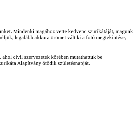
lésünket. Mindenki magához vette kedvenc szurikátáját, magunk
ljük, legalább akkora örömet vált ki a fotó megtekintése,
 ahol civil szervezetek körében mutathattuk be
urikáta Alapítvány ötödik születésnapját.