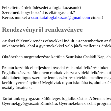
Felkeltette érdeklődésedet a foglalkozásunk?
Szeretnéd, hogy hozzád is ellátogassunk?
Keress minket a
szurikatafoglalkozas@gmail.com
címen!
Rendezvényről rendezvényre
Az őszi félévünk rendezvényekkel indult. Szeptemberben az ú
önkénteseink, ahol a gyermekekkel való játék mellett az érdekl
Októberben megrendezésre került a Szurikáta Családi Nap, aho
Ezután kezdtük el teljesíteni óvodai és iskolai felkéréseinket
Foglalkozásvezetőink nem riadtak vissza a vidéki felkérésekt
aki diabetológus szeretne lenni, ezért részletekbe menően mag
került nyereményünk! Meghívtak olyan iskolába is, ahol az ér
osztálytársainak.
Tartottunk egy igazán különleges foglalkozást is. A Semmelw
Gyermekgyógyászati Klinikára. Gyermekeknek szánt programunk