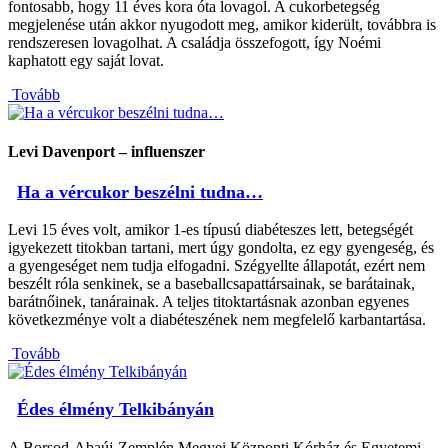
fontosabb, hogy 11 éves kora óta lovagol. A cukorbetegség
megjelenése után akkor nyugodott meg, amikor kiderült, továbbra is
rendszeresen lovagolhat. A családja összefogott, így Noémi
kaphatott egy saját lovat.
Tovább
Levi Davenport – influenszer
Ha a vércukor beszélni tudna…
Levi 15 éves volt, amikor 1-es típusú diabéteszes lett, betegségét
igyekezett titokban tartani, mert úgy gondolta, ez egy gyengeség, és
a gyengeséget nem tudja elfogadni. Szégyellte állapotát, ezért nem
beszélt róla senkinek, se a baseballcsapattársainak, se barátainak,
barátnőinek, tanárainak. A teljes titoktartásnak azonban egyenes
következménye volt a diabéteszének nem megfelelő karbantartása.
Tovább
Édes élmény Telkibányán
A Borsod-Abaúj-Zemplén Megyei Központi Kórház és Egyetemi