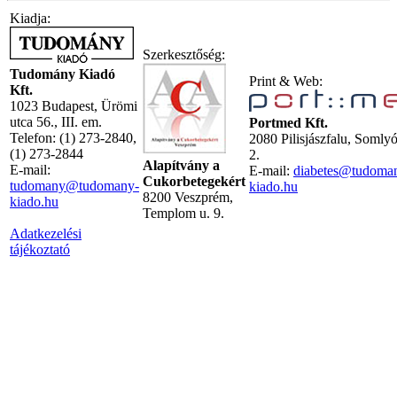
Kiadja:
Szerkesztőség:
Tudomány Kiadó
Print & Web:
Kft.
1023 Budapest, Ürömi
utca 56., III. em.
Portmed Kft.
Telefon: (1) 273-2840,
2080 Pilisjászfalu, Somly
(1) 273-2844
2.
Alapítvány a
E-mail:
E-mail:
diabetes@tudoma
Cukorbetegekért
tudomany@tudomany-
kiado.hu
8200 Veszprém,
kiado.hu
Templom u. 9.
Adatkezelési
tájékoztató