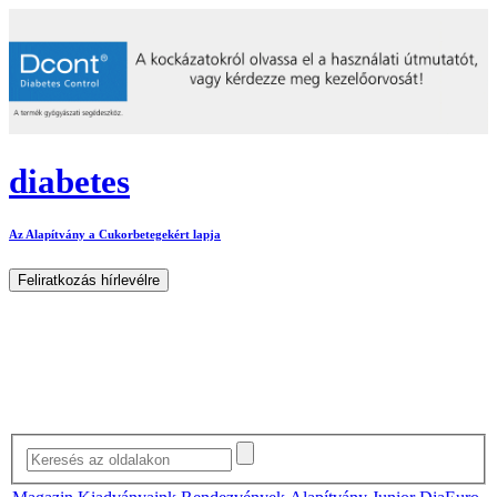
diabetes
Az Alapítvány a Cukorbetegekért lapja