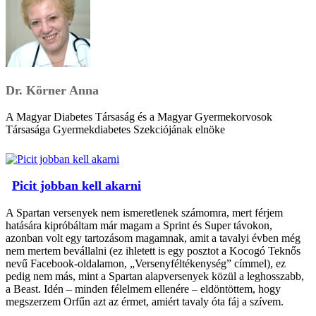
Dr. Körner Anna
A Magyar Diabetes Társaság és a Magyar Gyermekorvosok
Társasága Gyermekdiabetes Szekciójának elnöke
Picit jobban kell akarni
A Spartan versenyek nem ismeretlenek számomra, mert férjem
hatására kipróbáltam már magam a Sprint és Super távokon,
azonban volt egy tartozásom magamnak, amit a tavalyi évben még
nem mertem bevállalni (ez ihletett is egy posztot a Kocogó Teknős
nevű Facebook-oldalamon, „Versenyféltékenység” címmel), ez
pedig nem más, mint a Spartan alapversenyek közül a leghosszabb,
a Beast. Idén – minden félelmem ellenére – eldöntöttem, hogy
megszerzem Orfűn azt az érmet, amiért tavaly óta fáj a szívem.