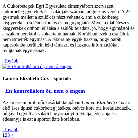
A Cukorbetegek Egri Egyesülete élménytábort szervezett
cukorbeteg gyerekek és családjaik számára augusztus végén. A 27
gyermek mellett a szülők is részt vehettek, ami a cukorbeteg
kisgyerekek esetében fontos és megnyugtató. Mivel a diabéteszes
kisgyerekek otthoni ellátása a szülők feladata, jó, hogy egymástól és
a szakemberektől is sokat tanulhatnak. Korábban ezek a családok
nem ismerték egymást. A táboraink egyik haszna, hogy baráti
kapcsolatba kerültek, lelki támaszt és hasznos információkat
nyújtanak egymásnak.
Tovább
Lauren Elizabeth Cox – sportoló
Én kontrollálom őt, nem ő engem
Az amerikai profi női kosárlabdaligában
Lauren Elizabeth Cox
az
első 1-es típusú cukorbeteg játékos, ötéves kora óta kosárlabdázik,
húgával együtt a családi hagyományt folytatja, édesapja és
édesanyja is ezt a sportot űzte korábban.
Tovább
1
2
3
>