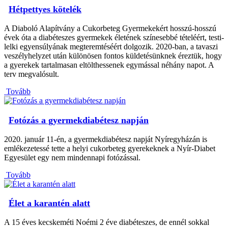
Hétpettyes kötelék
A Diaboló Alapítvány a Cukorbeteg Gyermekekért hosszú-hosszú
évek óta a diabéteszes gyermekek életének színesebbé tételéért, testi-
lelki egyensúlyának megteremtéséért dolgozik. 2020-ban, a tavaszi
veszélyhelyzet után különösen fontos küldetésünknek éreztük, hogy
a gyerekek tartalmasan eltölthessenek egymással néhány napot. A
terv megvalósult.
Tovább
Fotózás a gyermekdiabétesz napján
2020. január 11-én, a gyermekdiabétesz napját Nyíregyházán is
emlékezetessé tette a helyi cukorbeteg gyerekeknek a Nyír-Diabet
Egyesület egy nem mindennapi fotózással.
Tovább
Élet a karantén alatt
A 15 éves kecskeméti Noémi 2 éve diabéteszes, de ennél sokkal