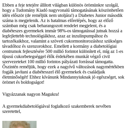
Ebben a feje tetejére állított világban különös örömünkre szolgál,
hogy a Tudomány Kiadó nagyvonalú támogatásának köszönhetően
idén először (de reméljük nem utoljára!) a Diabetes Junior második
száma is megjelenik. Az is hatalmas előrelépés, hogy az előző
számban még csak beharangozott rendelet megjelent, és a
diabéteszes gyermekek immár 98%-os támogatással jutnak hozzá a
legfejlettebb technológiákhoz, azaz az inzulinpumpához és
tartozékaikhoz, valamint a szöveti cukormonitorozáshoz szükséges
távadóhoz és szenzorokhoz. Emellett a kormány a diabetológiai
centrumok fejlesztésére 500 millió forintot különített el, míg az 1-es
típusú cukorbetegséggel élők érdekében munkát végző civil
szervezeteket 100 millió forintos pályázati forrással támogatta.
Őszintén reméljük, hogy ezek a nagyívű változások nagymértékben
fogják javítani a diabétesszel élő gyermekek és családjaik
életminőségét! Ehhez kívánunk Mindannyiuknak jó egészséget, sok
örömet és boldogságot!
Vigyázzanak nagyon Magukra!
A gyermekdiabetológiával foglalkozó szakemberek nevében
szeretettel,