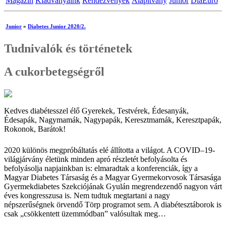
Magazin
Kiadványaink
Rendezvények
Alapítvány
Junior
DiaEuro
Junior
»
Diabetes Junior 2020/2.
Tudnivalók és történetek
A cukorbetegségről
Kedves diabétesszel élő Gyerekek, Testvérek, Édesanyák,
Édesapák, Nagymamák, Nagypapák, Keresztmamák, Keresztpapák,
Rokonok, Barátok!
2020 különös megpróbáltatás elé állította a világot. A COVID–19-
világjárvány életünk minden apró részletét befolyásolta és
befolyásolja napjainkban is: elmaradtak a konferenciák, így a
Magyar Diabetes Társaság és a Magyar Gyermekorvosok Társasága
Gyermekdiabetes Szekciójának Gyulán megrendezendő nagyon várt
éves kongresszusa is. Nem tudtuk megtartani a nagy
népszerűségnek örvendő Törp programot sem. A diabétesztáborok is
csak „csökkentett üzemmódban” valósultak meg…