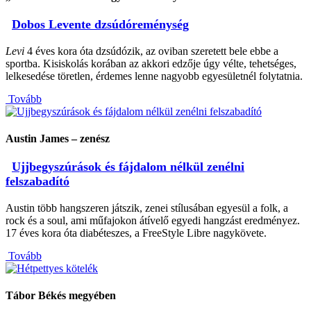
Dobos Levente dzsúdóreménység
Levi
4 éves kora óta dzsúdózik, az oviban szeretett bele ebbe a
sportba. Kisiskolás korában az akkori edzője úgy vélte, tehetséges,
lelkesedése töretlen, érdemes lenne nagyobb egyesületnél folytatnia.
Tovább
Austin James – zenész
Ujjbegyszúrások és fájdalom nélkül zenélni
felszabadító
Austin több hangszeren játszik, zenei stílusában egyesül a folk, a
rock és a soul, ami műfajokon átívelő egyedi hangzást eredményez.
17 éves kora óta diabéteszes, a FreeStyle Libre nagykövete.
Tovább
Tábor Békés megyében