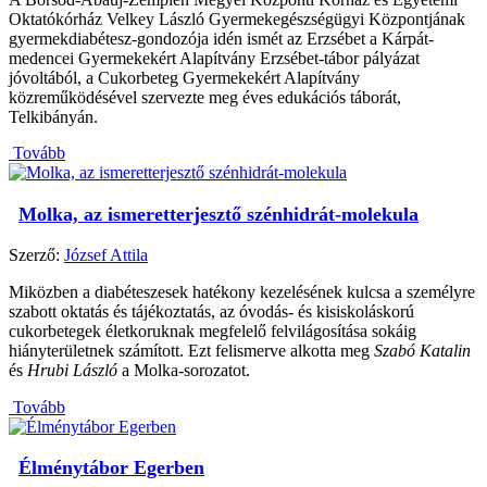
Oktatókórház Velkey László Gyermekegészségügyi Központjának
gyermekdiabétesz-gondozója idén ismét az Erzsébet a Kárpát-
medencei Gyermekekért Alapítvány Erzsébet-tábor pályázat
jóvoltából, a Cukorbeteg Gyermekekért Alapítvány
közreműködésével szervezte meg éves edukációs táborát,
Telkibányán.
Tovább
Molka, az ismeretterjesztő szénhidrát-molekula
Szerző:
József Attila
Miközben a diabéteszesek hatékony kezelésének kulcsa a személyre
szabott oktatás és tájékoztatás, az óvodás- és kisiskoláskorú
cukorbetegek életkoruknak megfelelő felvilágosítása sokáig
hiányterületnek számított. Ezt felismerve alkotta meg
Szabó Katalin
és
Hrubi László
a Molka-­sorozatot.
Tovább
Élménytábor Egerben