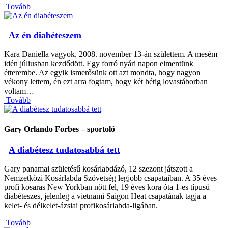
Tovább
Az én diabéteszem
Kara Daniella vagyok, 2008. november 13-án születtem. A mesém
idén júliusban kezdődött. Egy forró nyári napon elmentünk
étterembe. Az egyik ismerősünk ott azt mondta, hogy nagyon
vékony lettem, én ezt arra fogtam, hogy két hétig lovastáborban
voltam…
Tovább
Gary Orlando Forbes – sportoló
A diabétesz tudatosabbá tett
Gary panamai születésű kosárlabdázó, 12 szezont játszott a
Nemzetközi Kosárlabda Szövetség legjobb csapataiban. A 35 éves
profi kosaras New Yorkban nőtt fel, 19 éves kora óta 1-es típusú
diabéteszes, jelenleg a vietnami Saigon Heat csapatának tagja a
kelet- és délkelet-ázsiai profikosárlabda-ligában.
Tovább