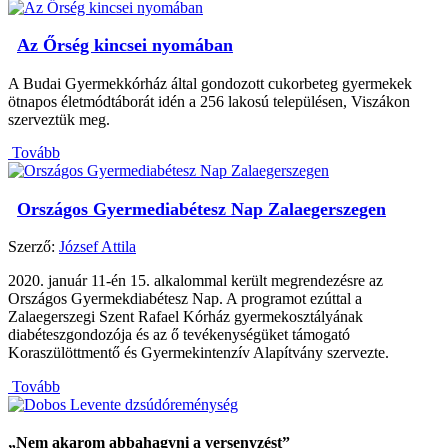
Az Őrség kincsei nyomában
A Budai Gyermekkórház által gondozott cukorbeteg gyermekek
ötnapos életmódtáborát idén a 256 lakosú településen, Viszákon
szerveztük meg.
Tovább
Országos Gyermediabétesz Nap Zalaegerszegen
Szerző:
József Attila
2020. január 11-én 15. alkalommal került megrendezésre az
Országos Gyermekdiabétesz Nap. A programot ezúttal a
Zalaegerszegi Szent Rafael Kórház gyermekosztályának
diabéteszgondozója és az ő tevékenységüket támogató
Koraszülöttmentő és Gyermekintenzív Alapítvány szervezte.
Tovább
„Nem akarom abbahagyni a versenyzést”