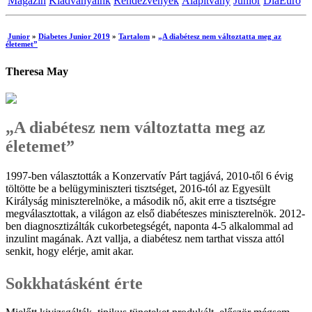
Magazin
Kiadványaink
Rendezvények
Alapítvány
Junior
DiaEuro
Junior
»
Diabetes Junior 2019
»
Tartalom
»
„A diabétesz nem változtatta meg az
életemet”
Theresa May
„A diabétesz nem változtatta meg az
életemet”
1997-ben választották a Konzervatív Párt tagjává, 2010-től 6 évig
töltötte be a belügyminiszteri tisztséget, 2016-tól az Egyesült
Királyság miniszterelnöke, a második nő, akit erre a tisztségre
megválasztottak, a világon az első diabéteszes miniszterelnök. 2012-
ben diagnosztizálták cukorbetegségét, naponta 4-5 alkalommal ad
inzulint magának. Azt vallja, a diabétesz nem tarthat vissza attól
senkit, hogy elérje, amit akar.
Sokkhatásként érte