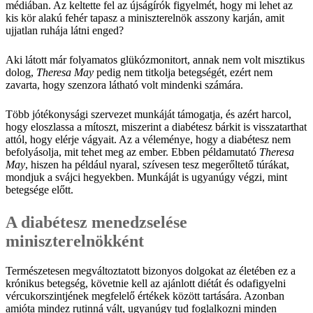
médiában. Az keltette fel az újságírók figyelmét, hogy mi lehet az
kis kör alakú fehér tapasz a miniszterelnök asszony karján, amit
ujjatlan ruhája látni enged?
Aki látott már folyamatos glükózmonitort, annak nem volt misztikus
dolog,
Theresa May
pedig nem titkolja betegségét, ezért nem
zavarta, hogy szenzora látható volt mindenki számára.
Több jótékonysági szervezet munkáját támogatja, és azért harcol,
hogy eloszlassa a mítoszt, miszerint a diabétesz bárkit is visszatarthat
attól, hogy elérje vágyait. Az a véleménye, hogy a diabétesz nem
befolyásolja, mit tehet meg az ember. Ebben példamutató
Theresa
May
, hiszen ha például nyaral, szívesen tesz megerőltető túrákat,
mondjuk a svájci hegyekben. Munkáját is ugyanúgy végzi, mint
betegsége előtt.
A diabétesz menedzselése
miniszterelnökként
Természetesen megváltoztatott bizonyos dolgokat az életében ez a
krónikus betegség, követnie kell az ajánlott diétát és odafigyelni
vércukorszintjének megfelelő értékek között tartására. Azonban
amióta mindez rutinná vált, ugyanúgy tud foglalkozni minden