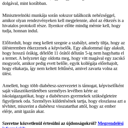
dolgával, mint korábban.
Miniszterelnöki munkája során sokszor találkozik nehézséggel,
amikor olyan rendezvényeken kell megjelennie, ahol az étkezés is a
hivatalos protokoll része. Ilyenkor előtte mindig mérnie kell, hogy
tudja, honnan indul.
Előfordult, hogy meg kellett szegnie a szabályt, amely tiltja, hogy az
ülésteremben étkezzenek a képviselők. Egy alkalommal úgy alakult,
hogy hosszú órákig, délelőtt 11 órától délután 5-ig nem hagyhatta el
a termet. A helyzetet úgy oldotta meg, hogy vitt magával egy zacskó
mogyorót, amikor pedig evett belőle, egyik kollégája előrehajolt,
hogy eltakarja, így nem keltett feltűnést, amivel zavarta volna az
ülést.
Amellett, hogy több diabétesz-szervezetet is támogat, képviselőként
saját választókerületében személyes levélben kérte az
iskolaigazgatókat, hogy a diabéteszes gyermekek szükségleteire
figyeljenek oda. Személyes küldetésének tartja, hogy eloszlassa azt a
tévhitet, miszerint a diabétesz visszatarthat attól, hogy az ember
elérje, amit igazán akar.
Szeretne közvetlenül értesülni az újdonságokról?
Megrendelési