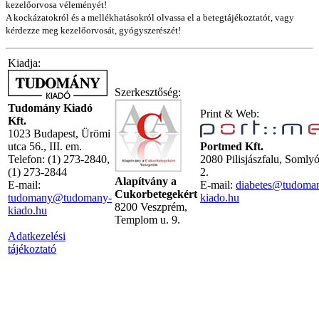
kezelőorvosa véleményét!
A kockázatokról és a mellékhatásokról olvassa el a betegtájékoztatót, vagy
kérdezze meg kezelőorvosát, gyógyszerészét!
Kiadja:
Szerkesztőség:
Tudomány Kiadó
Print & Web:
Kft.
1023 Budapest, Ürömi
utca 56., III. em.
Portmed Kft.
Telefon: (1) 273-2840,
2080 Pilisjászfalu, Somly
(1) 273-2844
2.
Alapítvány a
E-mail:
E-mail:
diabetes@tudoma
Cukorbetegekért
tudomany@tudomany-
kiado.hu
8200 Veszprém,
kiado.hu
Templom u. 9.
Adatkezelési
tájékoztató