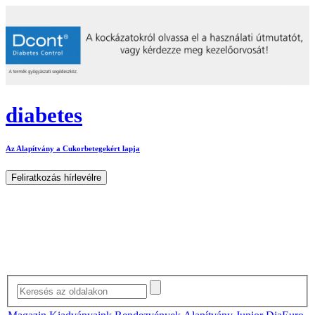
diabetes
Az Alapítvány a Cukorbetegekért lapja