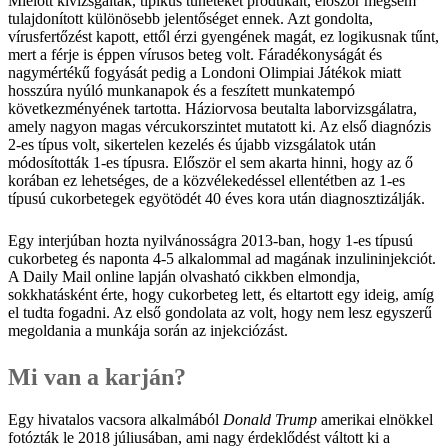
Mielőtt kivizsgálták, tipikus tüneteket produkált, először mégsem
tulajdonított különösebb jelentőséget ennek. Azt gondolta,
vírusfertőzést kapott, ettől érzi gyengének magát, ez logikusnak tűnt,
mert a férje is éppen vírusos beteg volt. Fáradékonyságát és
nagymértékű fogyását pedig a Londoni Olimpiai Játékok miatt
hosszúra nyúló munkanapok és a feszített munkatempó
következményének tartotta. Háziorvosa beutalta laborvizsgálatra,
amely nagyon magas vércukorszintet mutatott ki. Az első diagnózis
2-es típus volt, sikertelen kezelés és újabb vizsgálatok után
módosították 1-es típusra. Először el sem akarta hinni, hogy az ő
korában ez lehetséges, de a közvélekedéssel ellentétben az 1-es
típusú cukorbetegek egyötödét 40 éves kora után diagnosztizálják.
Egy interjúban hozta nyilvánosságra 2013-ban, hogy 1-es típusú
cukorbeteg és naponta 4-5 alkalommal ad magának inzulininjekciót.
A Daily Mail online lapján olvasható cikkben elmondja,
sokkhatásként érte, hogy cukorbeteg lett, és eltartott egy ideig, amíg
el tudta fogadni. Az első gondolata az volt, hogy nem lesz egyszerű
megoldania a munkája során az injekciózást.
Mi van a karján?
Egy hivatalos vacsora alkalmából
Donald Trump
amerikai elnökkel
fotózták le 2018 júliusában, ami nagy érdeklődést váltott ki a