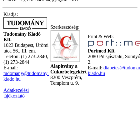
Kiadja:
Szerkesztőség:
Tudomány Kiadó
Print & Web:
Kft.
1023 Budapest, Ürömi
utca 56., III. em.
Portmed Kft.
Telefon: (1) 273-2840,
2080 Pilisjászfalu, Somly
(1) 273-2844
2.
Alapítvány a
E-mail:
E-mail:
diabetes@tudoma
Cukorbetegekért
tudomany@tudomany-
kiado.hu
8200 Veszprém,
kiado.hu
Templom u. 9.
Adatkezelési
tájékoztató