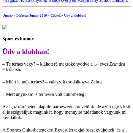
Magazin
Kiadványaink
Rendezvények
Alapítvány
Junior
DiaEuro
Junior
»
Diabetes Junior 2016
»
Cikkek
»
Üdv a klubban!
Sport és humor
Üdv a klubban!
– Te terhes vagy? – kiáltott rá megrökönyödve a 14 éves
Zelmára
edzőtársa.
– Miért lennék terhes? – válaszolt csodálkozva Zelma.
– Mert anyukám is terhesen volt cukorbeteg!
Az igaz történeten alapuló párbeszéden nevetünk, de azért egy kicsit
el is szégyelljük magunkat, hogy mennyire tudatlanok vagyunk mi,
kívülállók.
A Sportos Cukorbetegekért Egyesület tagjai összegyűjtötték, és a