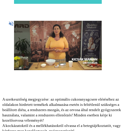
A szerkesztőség megjegyzése: az optimális cukoranyagcsere eléréséhez az
oldalakon hirdetett termékek alkalmazása esetén is feltétlenül szükséges a
beállított diéta, a rendszeres mozgás, és az orvosa által rendelt gyógyszerek
használata, valamint a rendszeres ellenőrzés! Minden esetben kérje ki
kezelőorvosa véleményét!
A kockázatokról és a mellékhatásokról olvassa el a betegtájékoztatót, vagy
kérdezze meg kezelőorvosát, gyógyszerészét!