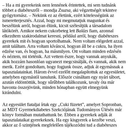
– Ha a mi gyerekeink nem lennének érintettek, mi sem tudnánk
többet a diabéteszről – mondja
Zsuzsa,
aki végzettségét tekintve
gyógytornász. – Nekünk ez az életünk, ezért kötelességünk az
ismeretterjesztés. Azzal, hogy mi megmutatjuk magunkat és
beszélünk arról, hogyan élünk, kicsit szélesítjük a társadalom
látókörét. Amikor nekem cukorbeteg lett
Balázs
fiam, azonnal
elkezdtem szakirodalmat keresni, például arról, hogy diabéteszes
gyerekek mit és hogyan sportolhatnak. Nem voltam elégedett azzal,
amit találtam. Arra voltam kíváncsi, hogyan áll be a cukra, ha ilyen
edzése van, és hogyan, ha másmilyen. Ott voltam minden edzésén
és néztem, mi történik. Azt vettem észre, hogy vannak anyukák,
akik hozzám hasonlóan ugyanezt megcsinálják, és vannak, akik nem
merik. Ezért gondoltam, hogy fogjunk össze, adjuk át egymásnak a
tapasztalatainkat. Három évvel ezelőtt megalapítottuk az egyesületet,
amelyben egymástól tanulunk. Először csináltam egy nyári tábort,
azután eldöntöttük, hogy sűrűbben találkozunk, tavaly óta már
havonta összejövünk, minden hónapban együtt elmegyünk
kirándulni.
Az egyesület fiataljai írtak egy „Cuki füzetet”, amelyet Sopronban,
az MDT Gyermekdiabetes Szekciójának Tudományos Ülésén már
könyv formában mutathattunk be. Ebben a gyerekek adják át
tapasztalataikat gyerekeknek. Ha egy kisgyerek a kezébe veszi,
akkor az ő szintjének megfelelően tájékozódni tud a diabéteszes