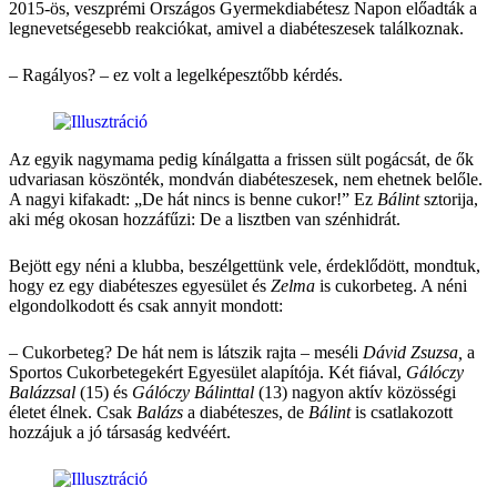
2015-ös, veszprémi Országos Gyermekdiabétesz Napon előadták a
legnevetségesebb reakciókat, amivel a diabéteszesek találkoznak.
– Ragályos? – ez volt a legelképesztőbb kérdés.
Az egyik nagymama pedig kínálgatta a frissen sült pogácsát, de ők
udvariasan köszönték, mondván diabéteszesek, nem ehetnek belőle.
A nagyi kifakadt: „De hát nincs is benne cukor!” Ez
Bálint
sztorija,
aki még okosan hozzáfűzi: De a lisztben van szénhidrát.
Bejött egy néni a klubba, beszélgettünk vele, érdeklődött, mondtuk,
hogy ez egy diabéteszes egyesület és
Zelma
is cukorbeteg. A néni
elgondolkodott és csak annyit mondott:
– Cukorbeteg? De hát nem is látszik rajta – meséli
Dávid Zsuzsa,
a
Sportos Cukorbetegekért Egyesület alapítója. Két fiával,
Gálóczy
Balázzsal
(15) és
Gálóczy Bálinttal
(13) nagyon aktív közösségi
életet élnek. Csak
Balázs
a diabéteszes, de
Bálint
is csatlakozott
hozzájuk a jó társaság kedvéért.