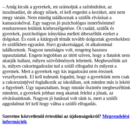
– Amíg kicsik a gyerekek, mi számoljuk a szénhidrátot, az
inzulinadást, de ahogy nőnek, el kell engedni a kezüket, ami nem
megy simán. Nem mindig találkoznak a szülők elvárásai a
kamaszokéival. Egy nagyon jó pszichológus ismerősömmel
rendszeresen leülünk körbeszélgetésre. Öt család, szülők és
gyerekek, pszichológus irányítása mellett átbeszéltük ezeket a
dolgokat. És ezek a kitárgyalt témák tovább dolgoztak gyerekekben
és szülőkben egyaránt. Havi gyakorisággal, öt alkalommal
találkoztunk. Nagyon tanulságos volt, rengeteg hasznos
tapasztalattal. Engem legjobban az ütött szíven, hogy a fiatalok nem
akarják hallani, milyen szövődmények lehetnek. Megbeszéltük azt
is, milyen cukoringadozást tud a szülő elfogadni és milyent a
gyermek. Mert a gyerekek egy kis ingadozást nem éreznek
veszélyesnek. El kell tudnunk fogadni, hogy a gyerekünk nem csak
a cukorszintjével foglalkozik az iskolában, sok minden más is leköti
a figyelmét. Úgy tapasztaltam, hogy miután őszintén megbeszéltünk
mindent, a gyerekek jobban meg akartak felelni a jónak, az
elvárásainknak. Nagyon jó hatással volt ránk is, mert a szülői
aggodalmat fel kell hogy váltsa a szülői elfogadás.
Szeretne közvetlenül értesülni az újdonságokról?
Megrendelési
információk