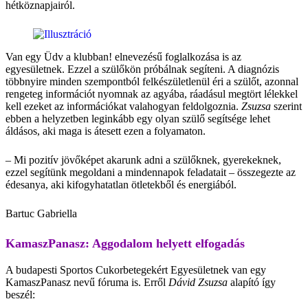
hétköznapjairól.
Van egy Üdv a klubban! elnevezésű foglalkozása is az
egyesületnek. Ezzel a szülőkön próbálnak segíteni. A diagnózis
többnyire minden szempontból felkészületlenül éri a szülőt, azonnal
rengeteg információt nyomnak az agyába, ráadásul megtört lélekkel
kell ezeket az információkat valahogyan feldolgoznia.
Zsuzsa
szerint
ebben a helyzetben leginkább egy olyan szülő segítsége lehet
áldásos, aki maga is átesett ezen a folyamaton.
– Mi pozitív jövőképet akarunk adni a szülőknek, gyerekeknek,
ezzel segítünk megoldani a mindennapok feladatait – összegezte az
édesanya, aki kifogyhatatlan ötletekből és energiából.
Bartuc Gabriella
KamaszPanasz: Aggodalom helyett elfogadás
A budapesti Sportos Cukorbetegekért Egyesületnek van egy
KamaszPanasz nevű fóruma is. Erről
Dávid Zsuzsa
alapító így
beszél: