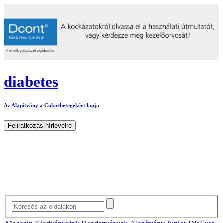
diabetes
Az Alapítvány a Cukorbetegekért lapja