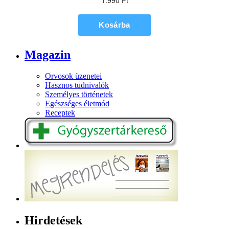
Magazin
Orvosok üzenetei
Hasznos tudnivalók
Személyes történetek
Egészséges életmód
Receptek
Hirdetések