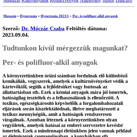
Magazin
Kiadványaink
Rendezvények
Alapítvány
Junior
DiaEuro
Magazin
»
Hypertonia
»
Hypertonia 2023/1
»
Per- és polifluor-alkil anyagok
Szerző:
Dr. Móczár Csaba
Feltöltés dátuma:
2023.09.04.
Tudtunkon kívül mérgezzük magunkat?
Per- és polifluor-alkil anyagok
A környezetünkben óriási számban fordulnak elő különböző
kemikáliák, vegyszerek, amelyek a kultúrnövényeket védik a
kártevőktől, segítik a fejlődésüket vagy fontosak az
állattartásban stb. Ezek a kémiai anyagok mára jól ismertek,
hatóságilag teszteltek és a felhasználásuk is ellenőrzött. A
toxikus, egészségkárosító képviselőik a forgalombahozatali
eljárások során kiszelektálódnak, illetve meghatározott a
toxikus mennyiségük, amit a hatóságok rendszeresen
vizsgálnak. Azonban léteznek a környezetünkben olyan
vegyületek, amelyek hatásai az emberi szervezetre kevésbé
ismertek. Ezek a mindennapi életünkben jelen vannak például
az élelmiszerek csomagolásában, a konyhákban stb.