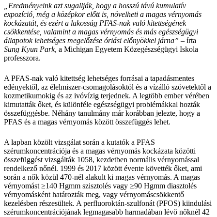
„Eredményeink azt sugallják, hogy a hosszú távú kumulatív
expozíció, még a középkor előtt is, növelheti a magas vérnyomás
kockázatát, és ezért a lakosság PFAS-nak való kitettségének
csökkentése, valamint a magas vérnyomás és más egészségügyi
állapotok lehetséges megelőzése óriási előnyökkel járna”
– írta
Sung Kyun Park
, a Michigan Egyetem Közegészségügyi Iskola
professzora.
A PFAS-nak való kitettség lehetséges forrásai a tapadásmentes
edényektől, az élelmiszer-csomagolásoktól és a vízálló szövetektől a
kozmetikumokig és az ivóvízig terjednek. A legtöbb ember vérében
kimutatták őket, és különféle egészségügyi problémákkal hozták
összefüggésbe. Néhány tanulmány már korábban jelezte, hogy a
PFAS és a magas vérnyomás között összefüggés lehet.
A lapban közölt vizsgálat során a kutatók a PFAS
szérumkoncentrációja és a magas vérnyomás kockázata közötti
összefüggést vizsgálták 1058, kezdetben normális vérnyomással
rendelkező nőnél. 1999 és 2017 között évente követték őket, ami
során a nők közül 470-nél alakult ki magas vérnyomás. A magas
vérnyomást ≥140 Hgmm szisztolés vagy ≥90 Hgmm diasztolés
vérnyomásként határozták meg, vagy vérnyomáscsökkentő
kezelésben részesültek. A perfluoroktán-szulfonát (PFOS) kiindulási
szérumkoncentrációjának legmagasabb harmadában lévő nőknél 42