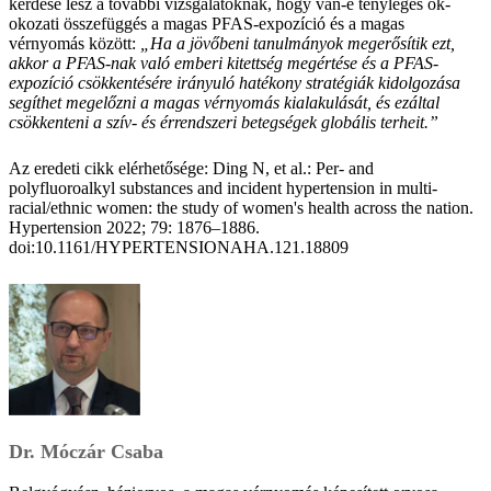
kérdése lesz a további vizsgálatoknak, hogy van-e tényleges ok-
okozati összefüggés a magas PFAS-expozíció és a magas
vérnyomás között:
„Ha a jövőbeni tanulmányok megerősítik ezt,
akkor a PFAS-nak való emberi kitettség megértése és a PFAS-
expozíció csökkentésére irányuló hatékony stratégiák kidolgozása
segíthet megelőzni a magas vérnyomás kialakulását, és ezáltal
csökkenteni a szív- és érrendszeri betegségek globális terheit.”
Az eredeti cikk elérhetősége: Ding N, et al.: Per- and
polyfluoroalkyl substances and incident hypertension in multi-
racial/ethnic women: the study of women's health across the nation.
Hypertension 2022; 79: 1876–1886.
doi:10.1161/HYPERTENSIONAHA.121.18809
Dr. Móczár Csaba