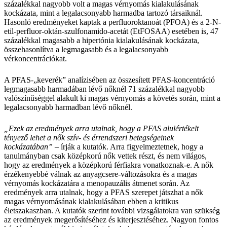
százalékkal nagyobb volt a magas vérnyomás kialakulásának
kockázata, mint a legalacsonyabb harmadba tartozó társaiknál.
Hasonló eredményeket kaptak a perfluoroktanoát (PFOA) és a 2-N-
etil-perfluor-oktán-szulfonamido-acetát (EtFOSAA) esetében is, 47
százalékkal magasabb a hipertónia kialakulásának kockázata,
összehasonlítva a legmagasabb és a legalacsonyabb
vérkoncentrációkat.
A PFAS-„keverék” analízisében az összesített PFAS-koncentráció
legmagasabb harmadában lévő nőknél 71 százalékkal nagyobb
valószínűséggel alakult ki magas vérnyomás a követés során, mint a
legalacsonyabb harmadban lévő nőknél.
„Ezek az eredmények arra utalnak, hogy a PFAS alulértékelt
tényező lehet a nők szív- és érrendszeri betegségeinek
kockázatában”
– írják a kutatók. Arra figyelmeztetnek, hogy a
tanulmányban csak középkorú nők vettek részt, és nem világos,
hogy az eredmények a középkorú férfiakra vonatkoznak-e. A nők
érzékenyebbé válnak az anyagcsere-változásokra és a magas
vérnyomás kockázatára a menopauzális átmenet során. Az
eredmények arra utalnak, hogy a PFAS szerepet játszhat a nők
magas vérnyomásának kialakulásában ebben a kritikus
életszakaszban. A kutatók szerint további vizsgálatokra van szükség
az eredmények megerősítéséhez és kiterjesztéséhez. Nagyon fontos