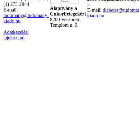
(1) 273-2844
2.
Alapítvány a
E-mail:
E-mail:
diabetes@tudoma
Cukorbetegekért
tudomany@tudomany-
kiado.hu
8200 Veszprém,
kiado.hu
Templom u. 9.
Adatkezelési
tájékoztató