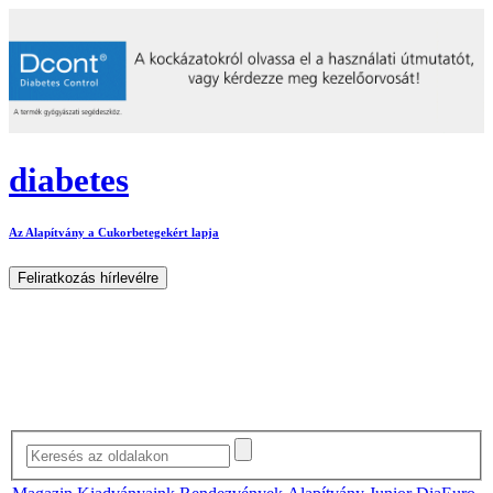
diabetes
Az Alapítvány a Cukorbetegekért lapja