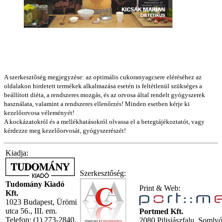
A szerkesztőség megjegyzése: az optimális cukoranyagcsere eléréséhez az
oldalakon hirdetett termékek alkalmazása esetén is feltétlenül szükséges a
beállított diéta, a rendszeres mozgás, és az orvosa által rendelt gyógyszerek
használata, valamint a rendszeres ellenőrzés! Minden esetben kérje ki
kezelőorvosa véleményét!
A kockázatokról és a mellékhatásokról olvassa el a betegtájékoztatót, vagy
kérdezze meg kezelőorvosát, gyógyszerészét!
Kiadja:
Szerkesztőség:
Tudomány Kiadó
Print & Web:
Kft.
1023 Budapest, Ürömi
utca 56., III. em.
Portmed Kft.
Telefon: (1) 273-2840,
2080 Pilisjászfalu, Somly