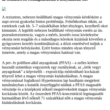
A rezisztens, nehezen beállítható magas vérnyomás kérdésköre a
napi orvosi gyakorlat fontos problémája. Felnőttkorban ritkán, az
eseteknek csak kb. 5–7 százalékában lehet tényleges, kezelhető okot
kimutatni. A legtöbb nehezen beállítható vérnyomás esetén az ún.
pszeudorezisztencia, vagyis a mérés, kezelés rossz kivitelezése
okozta nem reagálás és a másodlagos kórokok kizárását követően a
gyógyszeres kezelés kombinálásával, a dózis emelésével tudjuk a
vérnyomást befolyásolni. Ezért fontos minden olyan tényező
ismerete, amely a magas vérnyomásra hatással van.
A per- és polifluor-alkil anyagoknak (PFAS) – a széles körben
használt szintetikus vegyszerek egy osztályának, az „örök vegyi
anyagoknak” a képviselői – expozíciója módosítható kockázati
tényező lehet a magas vérnyomás kialakulásában. A magas
vérnyomással foglalkozó Hypertension lap hasábjain megjelent
tanulmányban a kutatók összefüggést találtak a PFAS magasabb
vérszintje és a középkorú nőknél megnövekedett magas vérnyomás
kockázata között. Az összesített PFAS-koncentráció legmagasabb
harmadában lévő nőknél 71 százalékkal nőtt a magas vérnyomás
kialakulásának kockázata.