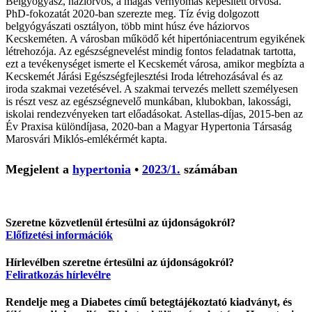
Belgyógyász, háziorvos, a magas vérnyomás képesített orvosa.
PhD-fokozatát 2020-ban szerezte meg. Tíz évig dolgozott
belgyógyászati osztályon, több mint húsz éve háziorvos
Kecskeméten. A városban működő két hipertóniacentrum egyikének
létrehozója. Az egészségnevelést mindig fontos feladatnak tartotta,
ezt a tevékenységet ismerte el Kecskemét városa, amikor megbízta a
Kecskemét Járási Egészségfejlesztési Iroda létrehozásával és az
iroda szakmai vezetésével. A szakmai tervezés mellett személyesen
is részt vesz az egészségnevelő munkában, klubokban, lakossági,
iskolai rendezvényeken tart előadásokat. Astellas-díjas, 2015-ben az
Év Praxisa különdíjasa, 2020-ban a Magyar Hypertonia Társaság
Marosvári Miklós-emlékérmét kapta.
Megjelent a
hypertonia
•
2023/1.
számában
Szeretne közvetlenül értesülni az újdonságokról?
Előfizetési információk
Hírlevélben szeretne értesülni az újdonságokról?
Feliratkozás hírlevélre
Rendelje meg a Diabetes című betegtájékoztató kiadványt, és