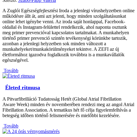
Szerző:
Szabó-Papp Valéria
A Zuglói Egészségfejlesztési Iroda a jelenlegi vírushelyzetben online
működésre állt át, ami azt jelenti, hogy minden szolgáltatásunkat
online lehet igénybe venni. Az iroda saját honlappal, Facebook-
oldallal és Instagram-felülettel rendelkezik, ahol naponta osztunk
meg primer prevencióval kapcsolatos tartalmakat. A munkahelyen
történő primer prevenció szintén tevékenységi körünkbe tartozik,
azonban a jelenlegi helyzetben sok minden változott a
munkahelyeket/munkakörülményeket tekintve. A ZEFI az új
életformához igazodva foglalkozik továbbra is a munkavállalók
egészségével.
Tovább
Életed ritmusa
A Pitvarfibrilláció Tudatosság Hetét (Global Atrial Fibrillation
Aware Week) minden év novemberében rendezi meg az angol Atrial
Fibrillation Association. A tematikus hét fő célja figyelemfelhívás a
betegség időben történő felismerésére és mielőbbi kezelésére.
Tovább