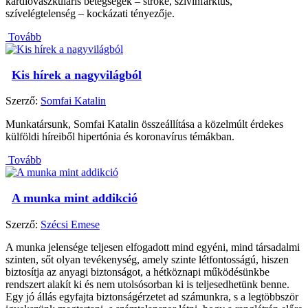
kardiovaszkuláris betegségek – stroke, szívinfarktus,
szívelégtelenség – kockázati tényezője.
Tovább
Kis hírek a nagyvilágból
Szerző:
Somfai Katalin
Munkatársunk, Somfai Katalin összeállítása a közelmúlt érdekes
külföldi híreiből hipertónia és koronavírus témákban.
Tovább
A munka mint addikció
Szerző:
Szécsi Emese
A munka jelensége teljesen elfogadott mind egyéni, mind társadalmi
szinten, sőt olyan tevékenység, amely szinte létfontosságú, hiszen
biztosítja az anyagi biztonságot, a hétköznapi működésünkbe
rendszert alakít ki és nem utolsósorban ki is teljesedhetünk benne.
Egy jó állás egyfajta biztonságérzetet ad számunkra, s a legtöbbször