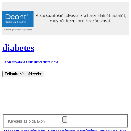
diabetes
Az Alapítvány a Cukorbetegekért lapja