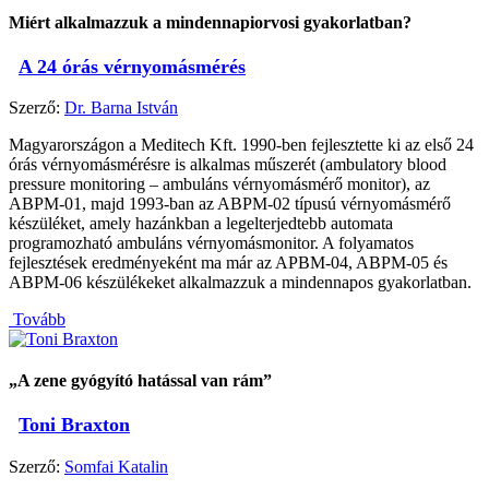
Miért alkalmazzuk a mindennapiorvosi gyakorlatban?
A 24 órás vérnyomásmérés
Szerző:
Dr. Barna István
Magyarországon a Meditech Kft. 1990-ben fejlesztette ki az első 24
órás vérnyomásmérésre is alkalmas műszerét (ambulatory blood
pressure monitoring – ambuláns vérnyomásmérő monitor), az
ABPM-01, majd 1993-ban az ABPM-02 típusú vérnyomásmérő
készüléket, amely hazánkban a legelterjedtebb automata
programozható ambuláns vérnyomásmonitor. A folyamatos
fejlesztések eredményeként ma már az APBM-04, ABPM-05 és
ABPM-06 készülékeket alkalmazzuk a mindennapos gyakorlatban.
Tovább
„A zene gyógyító hatással van rám”
Toni Braxton
Szerző:
Somfai Katalin