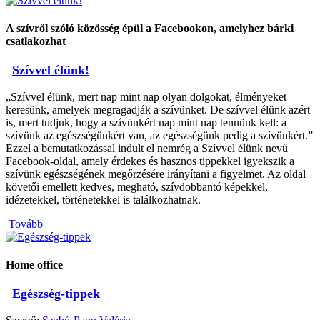
A szívről szóló közösség épül a Facebookon, amelyhez bárki
csatlakozhat
Szívvel élünk!
„Szívvel élünk, mert nap mint nap olyan dolgokat, élményeket
keresünk, amelyek megragadják a szívünket. De szívvel élünk azért
is, mert tudjuk, hogy a szívünkért nap mint nap tennünk kell: a
szívünk az egészségünkért van, az egészségünk pedig a szívünkért.”
Ezzel a bemutatkozással indult el nemrég a Szívvel élünk nevű
Facebook-oldal, amely érdekes és hasznos tippekkel igyekszik a
szívünk egészségének megőrzésére irányítani a figyelmet. Az oldal
követői emellett kedves, megható, szívdobbantó képekkel,
idézetekkel, történetekkel is találkozhatnak.
Tovább
Home office
Egészség-tippek