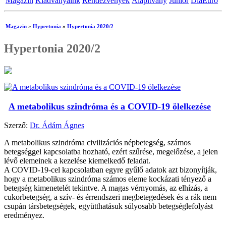
Magazin
Kiadványaink
Rendezvények
Alapítvány
Junior
DiaEuro
Magazin
»
Hypertonia
»
Hypertonia 2020/2
Hypertonia 2020/2
A metabolikus szindróma és a COVID-19 ölelkezése
Szerző:
Dr. Ádám Ágnes
A metabolikus szindróma civilizációs népbetegség, számos
betegséggel kapcsolatba hozható, ezért szűrése, megelőzése, a jelen
lévő elemeinek a kezelése kiemelkedő feladat.
A COVID-19-cel kapcsolatban egyre gyűlő adatok azt bizonyítják,
hogy a metabolikus szindróma számos eleme kockázati tényező a
betegség kimenetelét tekintve. A magas vérnyomás, az elhízás, a
cukorbetegség, a szív- és érrendszeri megbetegedések és a rák nem
csupán társbetegségek, együtthatásuk súlyosabb betegséglefolyást
eredményez.