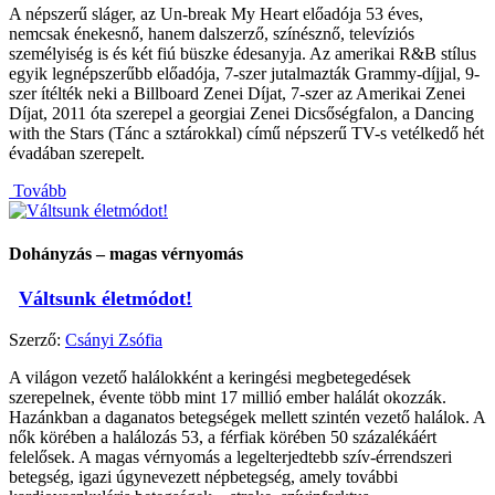
A népszerű sláger, az Un-break My Heart előadója 53 éves,
nemcsak énekesnő, hanem dalszerző, színésznő, televíziós
személyiség is és két fiú büszke édesanyja. Az amerikai R&B stílus
egyik legnépszerűbb előadója, 7-szer jutalmazták Grammy-díjjal, 9-
szer ítélték neki a Billboard Zenei Díjat, 7-szer az Amerikai Zenei
Díjat, 2011 óta szerepel a georgiai Zenei Dicsőségfalon, a Dancing
with the Stars (Tánc a sztárokkal) című népszerű TV-s vetélkedő hét
évadában szerepelt.
Tovább
Dohányzás – magas vérnyomás
Váltsunk életmódot!
Szerző:
Csányi Zsófia
A világon vezető halálokként a keringési megbetegedések
szerepelnek, évente több mint 17 millió ember halálát okozzák.
Hazánkban a daganatos betegségek mellett szintén vezető halálok. A
nők körében a halálozás 53, a férfiak körében 50 százalékáért
felelősek. A magas vérnyomás a legelterjedtebb szív-érrendszeri
betegség, igazi úgynevezett népbetegség, amely további