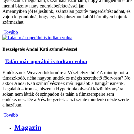
igyekszünk megtartani, s számtalanszor látni, hogy a ranglétrán előre
menni bizony nagy energiabefektetéssel jár.
Amennyiben jól teljesítünk, számtalan pozitív megerősítést adhat, és
vajon ki gondolná, hogy egy kis pluszmunkából bármilyen bajunk
származhat.
Tovább
Beszélgetés Andai Kati színművésszel
Talán már operálni is tudtam volna
Emlékeznek Weaver doktornőre a Vészhelyzetből? A mindig botra
támaszkodó, néha nagyon undok és mégis szerethető főorvosra? No,
akkor Andai Kati színművésznek már legalább a hangját ismerik.
Legalább – írom –, hiszen a Hypertonia olvasói közül bizonyára
sokan nem látták őt színpadon és talán a filmszerepeire sem
emlékeznek. De a Vészhelyzetet… azt szinte mindenki nézte szerte
a hazában.
Tovább
Magazin