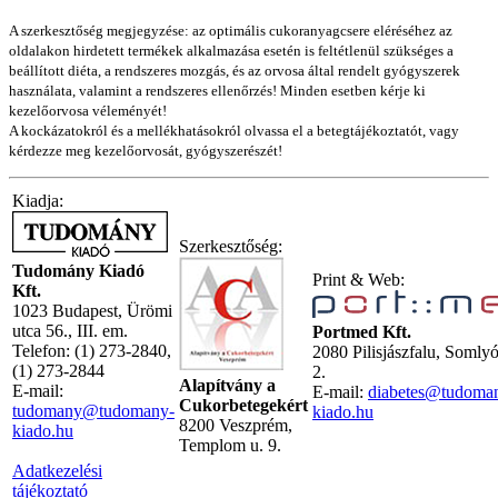
A szerkesztőség megjegyzése: az optimális cukoranyagcsere eléréséhez az
oldalakon hirdetett termékek alkalmazása esetén is feltétlenül szükséges a
beállított diéta, a rendszeres mozgás, és az orvosa által rendelt gyógyszerek
használata, valamint a rendszeres ellenőrzés! Minden esetben kérje ki
kezelőorvosa véleményét!
A kockázatokról és a mellékhatásokról olvassa el a betegtájékoztatót, vagy
kérdezze meg kezelőorvosát, gyógyszerészét!
Kiadja:
Szerkesztőség:
Tudomány Kiadó
Print & Web:
Kft.
1023 Budapest, Ürömi
utca 56., III. em.
Portmed Kft.
Telefon: (1) 273-2840,
2080 Pilisjászfalu, Somly
(1) 273-2844
2.
Alapítvány a
E-mail:
E-mail:
diabetes@tudoma
Cukorbetegekért
tudomany@tudomany-
kiado.hu
8200 Veszprém,
kiado.hu
Templom u. 9.
Adatkezelési
tájékoztató