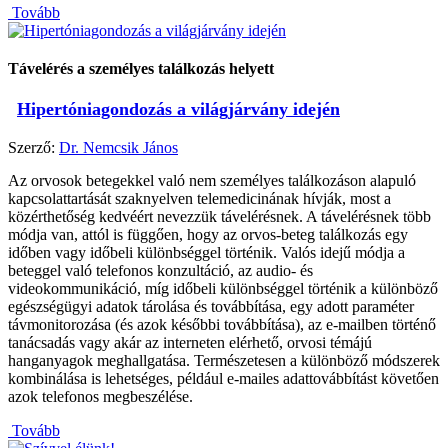
Tovább
Távelérés a személyes találkozás helyett
Hipertóniagondozás a világjárvány idején
Szerző:
Dr. Nemcsik János
Az orvosok betegekkel való nem személyes találkozáson alapuló
kapcsolattartását szaknyelven telemedicinának hívják, most a
közérthetőség kedvéért nevezzük távelérésnek. A távelérésnek több
módja van, attól is függően, hogy az orvos-beteg találkozás egy
időben vagy időbeli különbséggel történik. Valós idejű módja a
beteggel való telefonos konzultáció, az audio- és
videokommunikáció, míg időbeli különbséggel történik a különböző
egészségügyi adatok tárolása és továbbítása, egy adott paraméter
távmonitorozása (és azok későbbi továbbítása), az e-mailben történő
tanácsadás vagy akár az interneten elérhető, orvosi témájú
hanganyagok meghallgatása. Természetesen a különböző módszerek
kombinálása is lehetséges, például e-mailes adattovábbítást követően
azok telefonos megbeszélése.
Tovább