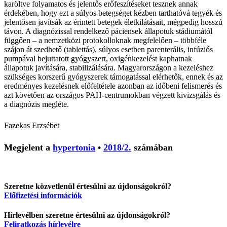
karöltve folyamatos és jelentős erőfeszítéseket tesznek annak
érdekében, hogy ezt a súlyos betegséget kézben tarthatóvá tegyék és
jelentősen javítsák az érintett betegek életkilátásait, mégpedig hosszú
távon. A diagnózissal rendelkező páciensek állapotuk stádiumától
függően – a nemzetközi protokolloknak megfelelően – többféle
szájon át szedhető (tablettás), súlyos esetben parenterális, infúziós
pumpával bejuttatott gyógyszert, oxigénkezelést kaphatnak
állapotuk javítására, stabilizálására. Magyarországon a kezeléshez
szükséges korszerű gyógyszerek támogatással elérhetők, ennek és az
eredményes kezelésnek előfeltétele azonban az időbeni felismerés és
azt követően az országos PAH-centrumokban végzett kivizsgálás és
a diagnózis megléte.
Fazekas Erzsébet
Megjelent a
hypertonia
•
2018/2.
számában
Szeretne közvetlenül értesülni az újdonságokról?
Előfizetési információk
Hírlevélben szeretne értesülni az újdonságokról?
Feliratkozás hírlevélre