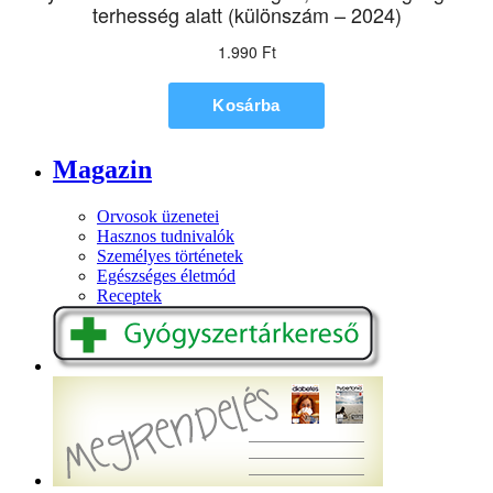
Magazin
Orvosok üzenetei
Hasznos tudnivalók
Személyes történetek
Egészséges életmód
Receptek