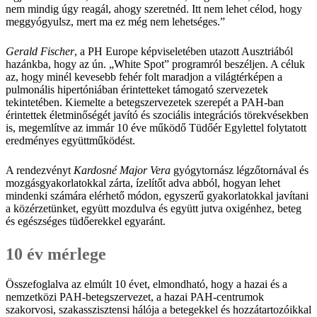
nem mindig úgy reagál, ahogy szeretnéd. Itt nem lehet célod, hogy
meggyógyulsz, mert ma ez még nem lehetséges.”
Gerald Fischer
, a PH Europe képviseletében utazott Ausztriából
hazánkba, hogy az ún. „White Spot” programról beszéljen. A céluk
az, hogy minél kevesebb fehér folt maradjon a világtérképen a
pulmonális hipertóniában érintetteket támogató szervezetek
tekintetében. Kiemelte a betegszervezetek szerepét a PAH-ban
érintettek életminőségét javító és szociális integrációs törekvésekben
is, megemlítve az immár 10 éve működő Tüdőér Egylettel folytatott
eredményes együttműködést.
A rendezvényt
Kardosné Major Vera
gyógytornász légzőtornával és
mozgásgyakorlatokkal zárta, ízelítőt adva abból, hogyan lehet
mindenki számára elérhető módon, egyszerű gyakorlatokkal javítani
a közérzetünket, együtt mozdulva és együtt jutva oxigénhez, beteg
és egészséges tüdőerekkel egyaránt.
10 év mérlege
Összefoglalva az elmúlt 10 évet, elmondható, hogy a hazai és a
nemzetközi PAH-betegszervezet, a hazai PAH-centrumok
szakorvosi, szakasszisztensi hálója a betegekkel és hozzátartozóikkal