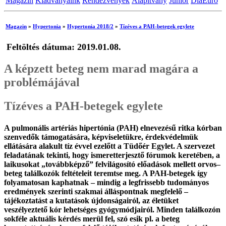
Magazin
Kiadványaink
Rendezvények
Alapítvány
Junior
DiaEuro
Magazin
»
Hypertonia
»
Hypertonia 2018/2
»
Tízéves a PAH-betegek egylete
Feltöltés dátuma: 2019.01.08.
A képzett beteg nem marad magára a
problémájával
Tízéves a PAH-betegek egylete
A pulmonális artériás hipertónia (PAH) elnevezésű ritka kórban
szenvedők támogatására, képviseletükre, érdekvédelmük
ellátására alakult tíz évvel ezelőtt a Tüdőér Egylet. A szervezet
feladatának tekinti, hogy ismeretterjesztő fórumok keretében, a
laikusokat „továbbképző” felvilágosító előadások mellett orvos–
beteg találkozók feltételeit teremtse meg. A PAH-betegek így
folyamatosan kaphatnak – mindig a legfrissebb tudományos
eredmények szerinti szakmai álláspontnak megfelelő –
tájékoztatást a kutatások újdonságairól, az életüket
veszélyeztető kór lehetséges gyógymódjairól. Minden találkozón
sokféle aktuális kérdés merül fel, szó esik pl. a beteg