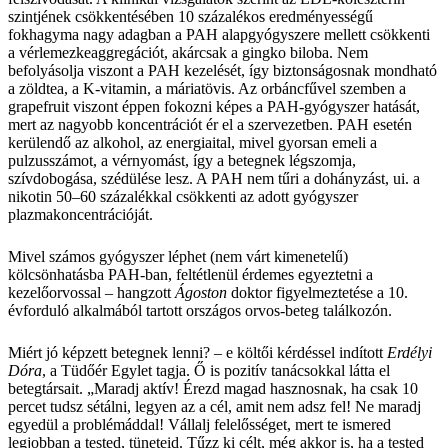
szintjének csökkentésében 10 százalékos eredményességű
fokhagyma nagy adagban a PAH alapgyógyszere mellett csökkenti
a vérlemezkeaggregációt, akárcsak a gingko biloba. Nem
befolyásolja viszont a PAH kezelését, így biztonságosnak mondható
a zöldtea, a K-vitamin, a máriatövis. Az orbáncfűvel szemben a
grapefruit viszont éppen fokozni képes a PAH-gyógyszer hatását,
mert az nagyobb koncentrációt ér el a szervezetben. PAH esetén
kerülendő az alkohol, az energiaital, mivel gyorsan emeli a
pulzusszámot, a vérnyomást, így a betegnek légszomja,
szívdobogása, szédülése lesz. A PAH nem tűri a dohányzást, ui. a
nikotin 50–60 százalékkal csökkenti az adott gyógyszer
plazmakoncentrációját.
Mivel számos gyógyszer léphet (nem várt kimenetelű)
kölcsönhatásba PAH-ban, feltétlenül érdemes egyeztetni a
kezelőorvossal – hangzott
Ágoston
doktor figyelmeztetése a 10.
évforduló alkalmából tartott országos orvos-beteg találkozón.
Miért jó képzett betegnek lenni? – e költői kérdéssel indított
Erdélyi
Dóra
, a Tüdőér Egylet tagja. Ő is pozitív tanácsokkal látta el
betegtársait. „Maradj aktív! Érezd magad hasznosnak, ha csak 10
percet tudsz sétálni, legyen az a cél, amit nem adsz fel! Ne maradj
egyedül a problémáddal! Vállalj felelősséget, mert te ismered
legjobban a tested, tüneteid. Tűzz ki célt, még akkor is, ha a tested