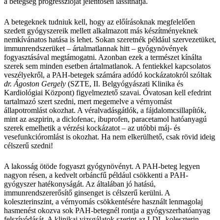
a betegség progresszióját jelentősen lassíthatja.
A betegeknek tudniuk kell, hogy az előírásoknak megfelelően
szedett gyógyszereik mellett alkalmazott más készítményeknek
nemkívánatos hatása is lehet. Sokan szeretnék például szervezetüket,
immunrendszerüket – ártalmatlannak hitt – gyógynövények
fogyasztásával megtámogatni. Azonban ezek a természet kínálta
szerek sem minden esetben ártalmatlanok. A fentiekkel kapcsolatos
veszélyekről, a PAH-betegek számára adódó kockázatokról szóltak
dr. Ágoston Gergely
(SZTE, II. Belgyógyászati Klinika és
Kardiológiai Központ) figyelmeztető szavai. Óvatosan kell efedrint
tartalmazó szert szedni, mert megemelve a vérnyomást
állapotromlást okozhat. A véralvadásgátlók, a fájdalomcsillapítók,
mint az aszpirin, a diclofenac, ibuprofen, paracetamol hatóanyagú
szerek emelhetik a vérzési kockázatot – az utóbbi máj- és
vesefunkcióromlást is okozhat. Ha nem elkerülhető, csak rövid ideig
célszerű szedni!
A lakosság ötöde fogyaszt gyógynövényt. A PAH-beteg legyen
nagyon résen, a kedvelt orbáncfű például csökkenti a PAH-
gyógyszer hatékonyságát. Az általában jó hatású,
immunrendszererősítő ginsenget is célszerű kerülni. A
koleszterinszint, a vérnyomás csökkentésére használt lenmagolaj
hasmenést okozva sok PAH-betegnél rontja a gyógyszerhatóanyag
felszívódását. A klinikai vizsgálatok szerint az LDL-koleszterin