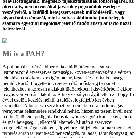
beavatottságának, megfelelő tájékoztatásának fontosságáról, az
alternatív, nem orvos által javasolt gyógymódok esetleges
veszélyeiről, a külföldi betegszervezetek működéséről, vagy
olyan fontos témáról, mint a súlyos stádiumba jutó betegek
számára egyedüli megoldást jelentő tüdőtranszplantáció hazai
helyzetéről.
Mi is a PAH?
A pulmonális artériás hipertónia a tüdő ütőereinek súlyos,
legtöbbször életveszélyes betegsége, következményeként a vérben
jelentősen csökken az oxigén mennyisége. Ez a ritka betegség
nemtől, kortól függetlenül, csecsemőtől időskorig bárkinél
jelentkezhet, a kórosan átalakult tüdőerekben (kisvérkörben) ekkor
magas vérnyomás alakul ki. A helyzet súlyosságát jellemzi, hogy 15
évvel ezelőtt kezelés nélkül a túlélést legfeljebb két évben
számolták. A tüdő és a szív közti verőerekben uralkodó magas
vérnyomás felismerése rendkívül nehéz, hiszen ez testen kívül nem
mérhető, tünetei pedig általánosak, számos egyéb kór – szív-, tüdő-
és más betegség – jellemzői lehetnek. Miután a szervezet
oxigénellátottsága csökkent, figyelmeztető jel lehet a már mérsékelt
terhelés során is jelentkező nehézlégzés, fulladás, fáradékonyság, az