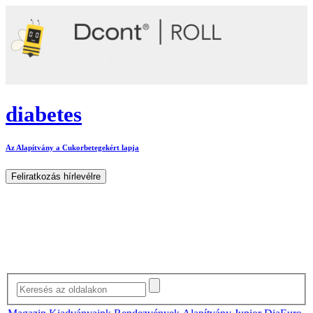
diabetes
Az Alapítvány a Cukorbetegekért lapja