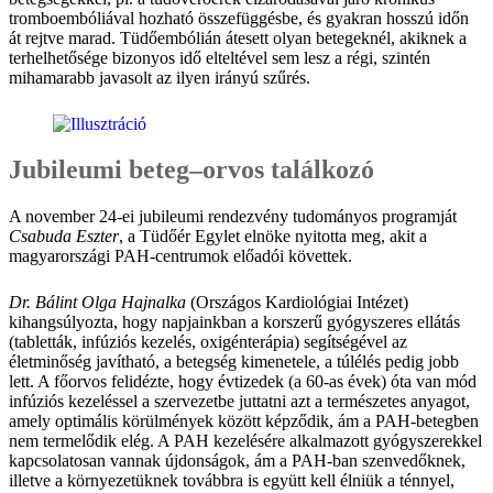
tromboembóliával hozható összefüggésbe, és gyakran hosszú időn
át rejtve marad. Tüdőembólián átesett olyan betegeknél, akiknek a
terhelhetősége bizonyos idő elteltével sem lesz a régi, szintén
mihamarabb javasolt az ilyen irányú szűrés.
Jubileumi beteg–orvos találkozó
A november 24-ei jubileumi rendezvény tudományos programját
Csabuda Eszter
, a Tüdőér Egylet elnöke nyitotta meg, akit a
magyarországi PAH-centrumok előadói követtek.
Dr. Bálint Olga Hajnalka
(Országos Kardiológiai Intézet)
kihangsúlyozta, hogy napjainkban a korszerű gyógyszeres ellátás
(tabletták, infúziós kezelés, oxigénterápia) segítségével az
életminőség javítható, a betegség kimenetele, a túlélés pedig jobb
lett. A főorvos felidézte, hogy évtizedek (a 60-as évek) óta van mód
infúziós kezeléssel a szervezetbe juttatni azt a természetes anyagot,
amely optimális körülmények között képződik, ám a PAH-betegben
nem termelődik elég. A PAH kezelésére alkalmazott gyógyszerekkel
kapcsolatosan vannak újdonságok, ám a PAH-ban szenvedőknek,
illetve a környezetüknek továbbra is együtt kell élniük a ténnyel,