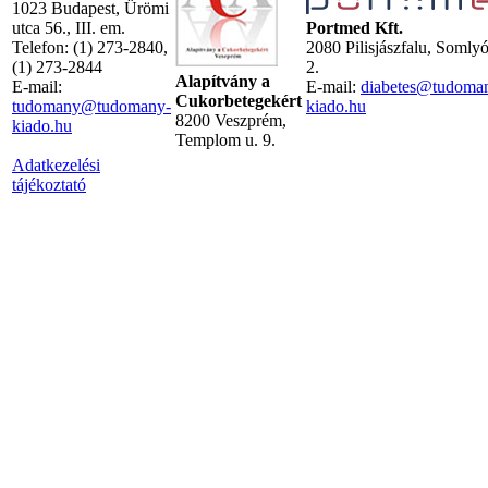
1023 Budapest, Ürömi
utca 56., III. em.
Portmed Kft.
Telefon: (1) 273-2840,
2080 Pilisjászfalu, Somly
(1) 273-2844
2.
Alapítvány a
E-mail:
E-mail:
diabetes@tudoma
Cukorbetegekért
tudomany@tudomany-
kiado.hu
8200 Veszprém,
kiado.hu
Templom u. 9.
Adatkezelési
tájékoztató