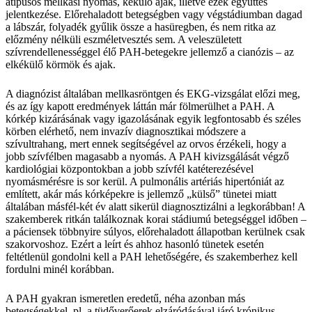
atípusos mellkasi nyomás, kékülő ajak, illetve ezek együttes
jelentkezése. Előrehaladott betegségben vagy végstádiumban dagad
a lábszár, folyadék gyűlik össze a hasüregben, és nem ritka az
előzmény nélküli eszméletvesztés sem. A veleszületett
szívrendellenességgel élő PAH-betegekre jellemző a cianózis – az
elkékülő körmök és ajak.
A diagnózist általában mellkasröntgen és EKG-vizsgálat előzi meg,
és az így kapott eredmények láttán már fölmerülhet a PAH. A
kórkép kizárásának vagy igazolásának egyik legfontosabb és széles
körben elérhető, nem invazív diagnosztikai módszere a
szívultrahang, mert ennek segítségével az orvos érzékeli, hogy a
jobb szívfélben magasabb a nyomás. A PAH kivizsgálását végző
kardiológiai központokban a jobb szívfél katéterezésével
nyomásmérésre is sor kerül. A pulmonális artériás hipertóniát az
említett, akár más kórképekre is jellemző „külső” tünetei miatt
általában másfél-két év alatt sikerül diagnosztizálni a legkorábban! A
szakemberek ritkán találkoznak korai stádiumú betegséggel időben –
a páciensek többnyire súlyos, előrehaladott állapotban kerülnek csak
szakorvoshoz. Ezért a leírt és ahhoz hasonló tünetek esetén
feltétlenül gondolni kell a PAH lehetőségére, és szakemberhez kell
fordulni minél korábban.
A PAH gyakran ismeretlen eredetű, néha azonban más
betegségekkel, pl. a tüdőverőerek elzáródásával járó krónikus