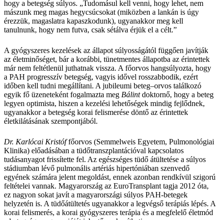
hogy a betegség súlyos. „Tudomásul kell venni, hogy lehet, nem
mászunk meg magas hegycsúcsokat (miközben a lankán is úgy
érezzük, magaslatra kapaszkodunk), ugyanakkor meg kell
tanulnunk, hogy nem futva, csak sétálva érjük el a célt.”
A gyógyszeres kezelések az állapot súlyosságától függően javítják
az életminőséget, bár a korábbi, tünetmentes állapotba az érintettek
már nem feltétlenül juthatnak vissza. A főorvos hangsúlyozta, hogy
a PAH progresszív betegség, vagyis idővel rosszabbodik, ezért
időben kell tudni megállítani. A jubileumi beteg–orvos találkozó
egyik fő üzeneteként fogalmazta meg
Bálint
doktornő, hogy a beteg
legyen optimista, hiszen a kezelési lehetőségek mindig fejlődnek,
ugyanakkor a betegség korai felismerése döntő az érintettek
életkilátásának szempontjából.
Dr. Karlócai Kristóf
főorvos (Semmelweis Egyetem, Pulmonológiai
Klinika) előadásában a tüdőtranszplantációval kapcsolatos
tudásanyagot frissítette fel. Az egészséges tüdő átültetése a súlyos
stádiumban lévő pulmonális artériás hipertóniában szenvedő
egyének számára jelent megoldást, ennek azonban rendkívül szigorú
feltételei vannak. Magyarország az EuroTransplant tagja 2012 óta,
ez nagyon sokat javít a magyarországi súlyos PAH-betegek
helyzetén is. A tüdőátültetés ugyanakkor a legvégső terápiás lépés. A
korai felismerés, a korai gyógyszeres terápia és a megfelelő életmód