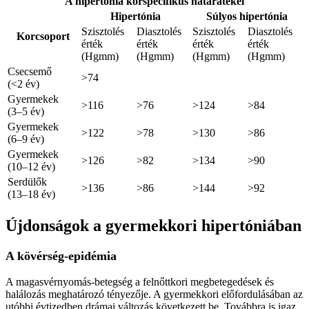
A hipertónia korspecifikus határátékei
Hipertónia
Súlyos hipertónia
Szisztolés
Diasztolés
Szisztolés
Diasztolés
Korcsoport
érték
érték
érték
érték
(Hgmm)
(Hgmm)
(Hgmm)
(Hgmm)
Csecsemő
>74
(<2 év)
Gyermekek
>116
>76
>124
>84
(3–5 év)
Gyermekek
>122
>78
>130
>86
(6–9 év)
Gyermekek
>126
>82
>134
>90
(10–12 év)
Serdülők
>136
>86
>144
>92
(13–18 év)
Újdonságok a gyermekkori hipertóniában
A kövérség-epidémia
A magasvérnyomás-betegség a felnőttkori megbetegedések és
halálozás meghatározó tényezője. A gyermekkori előfordulásában az
utóbbi évtizedben drámai változás következett be. Továbbra is igaz,