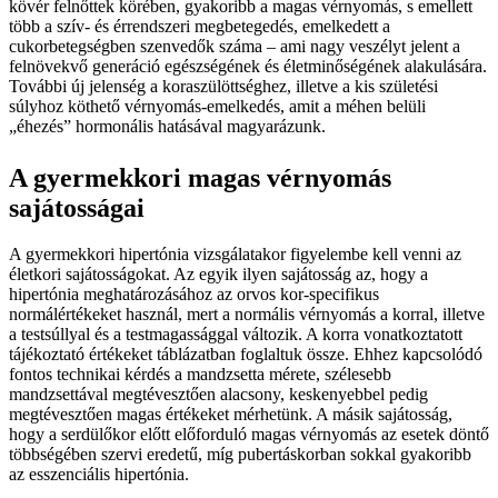
kövér felnőttek körében, gyakoribb a magas vérnyomás, s emellett
több a szív- és érrendszeri megbetegedés, emelkedett a
cukorbetegségben szenvedők száma – ami nagy veszélyt jelent a
felnövekvő generáció egészségének és életminőségének alakulására.
További új jelenség a koraszülöttséghez, illetve a kis születési
súlyhoz köthető vérnyomás-emelkedés, amit a méhen belüli
„éhezés” hormonális hatásával magyarázunk.
A gyermekkori magas vérnyomás
sajátosságai
A gyermekkori hipertónia vizsgálatakor figyelembe kell venni az
életkori sajátosságokat. Az egyik ilyen sajátosság az, hogy a
hipertónia meghatározásához az orvos kor-specifikus
normálértékeket használ, mert a normális vérnyomás a korral, illetve
a testsúllyal és a testmagassággal változik. A korra vonatkoztatott
tájékoztató értékeket táblázatban foglaltuk össze. Ehhez kapcsolódó
fontos technikai kérdés a mandzsetta mérete, szélesebb
mandzsettával megtévesztően alacsony, keskenyebbel pedig
megtévesztően magas értékeket mérhetünk. A másik sajátosság,
hogy a serdülőkor előtt előforduló magas vérnyomás az esetek döntő
többségében szervi eredetű, míg pubertáskorban sokkal gyakoribb
az esszenciális hipertónia.