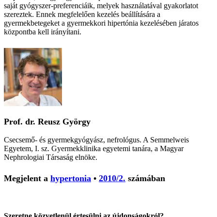
saját gyógyszer-preferenciáik, melyek használatával gyakorlatot
szereztek. Ennek megfelelően kezelés beállítására a
gyermekbetegeket a gyermekkori hipertónia kezelésében járatos
központba kell irányítani.
Prof. dr. Reusz György
Csecsemő- és gyermekgyógyász, nefrológus. A Semmelweis
Egyetem, I. sz. Gyermekklinika egyetemi tanára, a Magyar
Nephrologiai Társaság elnöke.
Megjelent a
hypertonia
•
2010/2.
számában
Szeretne közvetlenül értesülni az újdonságokról?