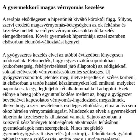
A gyermekkori magas vérnyomás kezelése
A terápia elsődlegesen a hipertóniát kiváltó kóroktól függ. Súlyos,
szervi eredetű magasvérnyomás-betegségben az ok feltárása és
kezelése mellett az erélyes vérnyomás-csökkentő kezelés
elengedhetetlen. Kövér gyermekek hipertóniája ezzel szemben
elsősorban életmód-változtatást igényel.
A gyógyszeres kezelés elvei az utóbbi évtizedben lényegesen
módosultak. Felismerték, hogy egyes rizikócsoportokban
(cukorbetegség, fehérjevizeléssel járó állapotok) az eddigieknél
sokkal erélyesebb vérnyomáscsökkentés szükséges. Új
gyógyszercsoportok jelentek meg, illetve terjedtek el széles körben –
itt elsősorban a tartós hatású készítményeket kell említeni, melyeket
naponta csak egy, legfeljebb két alkalommal kell adagolni. Ezek
előnye a beteg jobb együttműködése mellett az, hogy a gyógyszer
bevételével kapcsolatos vérnyomás-ingadozások megszűnnek,
illetve hogy a szer bevételének esetleges eltolódása, elmaradása sem
okoz hirtelen vérnyomáskiugrást. Mindezek az elvek a gyermekkori
hipertónia kezelésére is kihatással vannak. Sajnos azonban a
korszerű készítmények többségének alkalmazási leírásában
gyermekadagok nem szerepelnek. Nincs megfelelő
gyermekgyógyászati kiszerelés (pl. szirup), a felnőtteknek gyártott
tablettát vagy a szülő osztja, aprítja, vagy a gyógyszerésszel