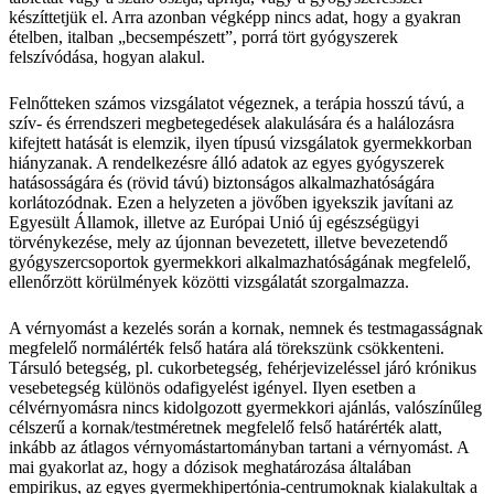
készíttetjük el. Arra azonban végképp nincs adat, hogy a gyakran
ételben, italban „becsempészett”, porrá tört gyógyszerek
felszívódása, hogyan alakul.
Felnőtteken számos vizsgálatot végeznek, a terápia hosszú távú, a
szív- és érrendszeri megbetegedések alakulására és a halálozásra
kifejtett hatását is elemzik, ilyen típusú vizsgálatok gyermekkorban
hiányzanak. A rendelkezésre álló adatok az egyes gyógyszerek
hatásosságára és (rövid távú) biztonságos alkalmazhatóságára
korlátozódnak. Ezen a helyzeten a jövőben igyekszik javítani az
Egyesült Államok, illetve az Európai Unió új egészségügyi
törvénykezése, mely az újonnan bevezetett, illetve bevezetendő
gyógyszercsoportok gyermekkori alkalmazhatóságának megfelelő,
ellenőrzött körülmények közötti vizsgálatát szorgalmazza.
A vérnyomást a kezelés során a kornak, nemnek és testmagasságnak
megfelelő normálérték felső határa alá törekszünk csökkenteni.
Társuló betegség, pl. cukorbetegség, fehérjevizeléssel járó krónikus
vesebetegség különös odafigyelést igényel. Ilyen esetben a
célvérnyomásra nincs kidolgozott gyermekkori ajánlás, valószínűleg
célszerű a kornak/testméretnek megfelelő felső határérték alatt,
inkább az átlagos vérnyomástartományban tartani a vérnyomást. A
mai gyakorlat az, hogy a dózisok meghatározása általában
empirikus, az egyes gyermekhipertónia-centrumoknak kialakultak a