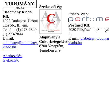
Szerkesztőség:
Tudomány Kiadó
Print & Web:
Kft.
1023 Budapest, Ürömi
utca 56., III. em.
Portmed Kft.
Telefon: (1) 273-2840,
2080 Pilisjászfalu, Somly
(1) 273-2844
2.
Alapítvány a
E-mail:
E-mail:
diabetes@tudoma
Cukorbetegekért
tudomany@tudomany-
kiado.hu
8200 Veszprém,
kiado.hu
Templom u. 9.
Adatkezelési
tájékoztató