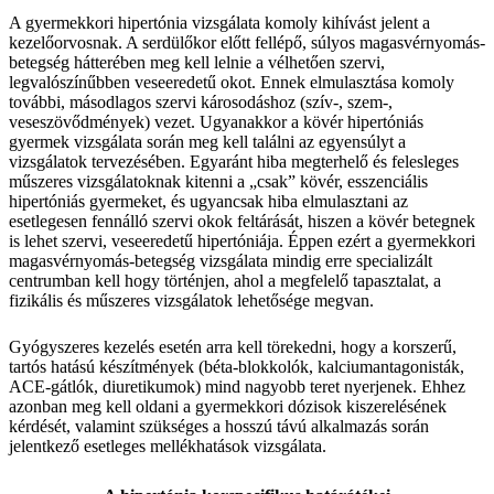
A gyermekkori hipertónia vizsgálata komoly kihívást jelent a
kezelőorvosnak. A serdülőkor előtt fellépő, súlyos magasvérnyomás-
betegség hátterében meg kell lelnie a vélhetően szervi,
legvalószínűbben veseeredetű okot. Ennek elmulasztása komoly
további, másodlagos szervi károsodáshoz (szív-, szem-,
veseszövődmények) vezet. Ugyanakkor a kövér hipertóniás
gyermek vizsgálata során meg kell találni az egyensúlyt a
vizsgálatok tervezésében. Egyaránt hiba megterhelő és felesleges
műszeres vizsgálatoknak kitenni a „csak” kövér, esszenciális
hipertóniás gyermeket, és ugyancsak hiba elmulasztani az
esetlegesen fennálló szervi okok feltárását, hiszen a kövér betegnek
is lehet szervi, veseeredetű hipertóniája. Éppen ezért a gyermekkori
magasvérnyomás-betegség vizsgálata mindig erre specializált
centrumban kell hogy történjen, ahol a megfelelő tapasztalat, a
fizikális és műszeres vizsgálatok lehetősége megvan.
Gyógyszeres kezelés esetén arra kell törekedni, hogy a korszerű,
tartós hatású készítmények (béta-blokkolók, kalciumantagonisták,
ACE-gátlók, diuretikumok) mind nagyobb teret nyerjenek. Ehhez
azonban meg kell oldani a gyermekkori dózisok kiszerelésének
kérdését, valamint szükséges a hosszú távú alkalmazás során
jelentkező esetleges mellékhatások vizsgálata.