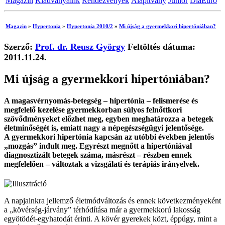
Magazin
Kiadványaink
Rendezvények
Alapítvány
Junior
DiaEuro
Magazin
»
Hypertonia
»
Hypertonia 2010/2
»
Mi újság a gyermekkori hipertóniában?
Szerző:
Prof. dr. Reusz György
Feltöltés dátuma:
2011.11.24.
Mi újság a gyermekkori hipertóniában?
A magasvérnyomás-betegség – hipertónia – felismerése és
megfelelő kezelése gyermekkorban súlyos felnőttkori
szövődményeket előzhet meg, egyben meghatározza a betegek
életminőségét is, emiatt nagy a népegészségügyi jelentősége.
A gyermekkori hipertónia kapcsán az utóbbi években jelentős
„mozgás” indult meg. Egyrészt megnőtt a hipertóniával
diagnosztizált betegek száma, másrészt – részben ennek
megfelelően – változtak a vizsgálati és terápiás irányelvek.
A napjainkra jellemző életmódváltozás és ennek következményeként
a „kövérség-járvány” térhódítása már a gyermekkorú lakosság
egyötödét-egyhatodát érinti. A kövér gyerekek közt, éppúgy, mint a