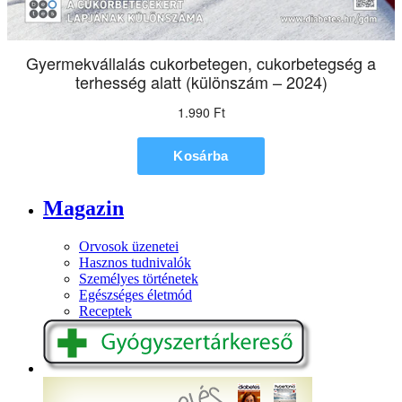
Magazin
Orvosok üzenetei
Hasznos tudnivalók
Személyes történetek
Egészséges életmód
Receptek