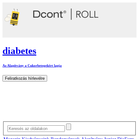
diabetes
Az Alapítvány a Cukorbetegekért lapja