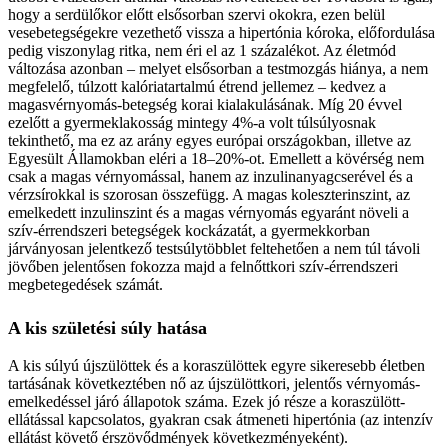
hogy a serdülőkor előtt elsősorban szervi okokra, ezen belül
vesebetegségekre vezethető vissza a hipertónia kóroka, előfordulása
pedig viszonylag ritka, nem éri el az 1 százalékot. Az életmód
változása azonban – melyet elsősorban a testmozgás hiánya, a nem
megfelelő, túlzott kalóriatartalmú étrend jellemez – kedvez a
magasvérnyomás-betegség korai kialakulásának. Míg 20 évvel
ezelőtt a gyermeklakosság mintegy 4%-a volt túlsúlyosnak
tekinthető, ma ez az arány egyes európai országokban, illetve az
Egyesült Államokban eléri a 18–20%-ot. Emellett a kövérség nem
csak a magas vérnyomással, hanem az inzulinanyagcserével és a
vérzsírokkal is szorosan összefügg. A magas koleszterinszint, az
emelkedett inzulinszint és a magas vérnyomás egyaránt növeli a
szív-érrendszeri betegségek kockázatát, a gyermekkorban
járványosan jelentkező testsúlytöbblet feltehetően a nem túl távoli
jövőben jelentősen fokozza majd a felnőttkori szív-érrendszeri
megbetegedések számát.
A kis születési súly hatása
A kis súlyú újszülöttek és a koraszülöttek egyre sikeresebb életben
tartásának következtében nő az újszülöttkori, jelentős vérnyomás-
emelkedéssel járó állapotok száma. Ezek jó része a koraszülött-
ellátással kapcsolatos, gyakran csak átmeneti hipertónia (az intenzív
ellátást követő érszövődmények következményeként).