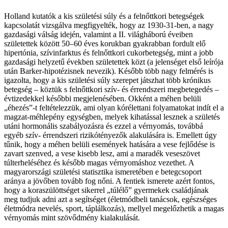
Holland kutatók a kis születési súly és a felnőttkori betegségek
kapcsolatát vizsgálva megfigyelték, hogy az 1930-31-ben, a nagy
gazdasági válság idején, valamint a II. világháború éveiben
születettek között 50–60 éves korukban gyakrabban fordult elő
hipertónia, szívinfarktus és felnőttkori cukorbetegség, mint a jobb
gazdasági helyzetű években születettek közt (a jelenséget első leírója
után Barker-hipotézisnek nevezik). Később több nagy felmérés is
igazolta, hogy a kis születési súly szerepet játszhat több krónikus
betegség – köztük s felnőttkori szív- és érrendszeri megbetegedés –
évtizedekkel későbbi megjelenésében. Okként a méhen belüli
„éhezés”-t feltételezzük, ami olyan kórélettani folyamatokat indít el a
magzat-méhlepény egységben, melyek kihatással lesznek a születés
utáni hormonális szabályozásra és ezzel a vérnyomás, továbbá
egyéb szív- érrendszeri rizikótényezők alakulására is. Emellett úgy
tűnik, hogy a méhen belüli események hatására a vese fejlődése is
zavart szenved, a vese kisebb lesz, ami a maradék veseszövet
túlterheléséhez és később magas vérnyomáshoz vezethet. A
magyarországi születési statisztika ismeretében e betegcsoport
aránya a jövőben tovább fog nőni. A fentiek ismerete azért fontos,
hogy a koraszülöttséget sikerrel „túlélő” gyermekek családjának
meg tudjuk adni azt a segítséget (életmódbeli tanácsok, egészséges
életmódra nevelés, sport, táplálkozás), mellyel megelőzhetik a magas
vérnyomás mint szövődmény kialakulását.