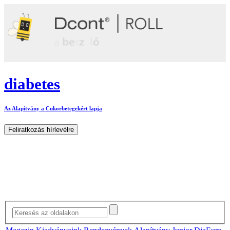
diabetes
Az Alapítvány a Cukorbetegekért lapja