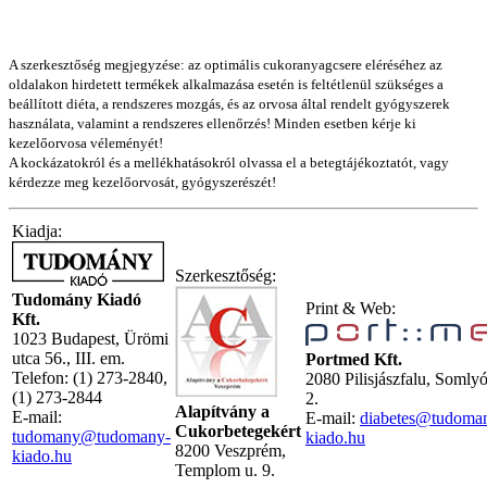
A szerkesztőség megjegyzése: az optimális cukoranyagcsere eléréséhez az
oldalakon hirdetett termékek alkalmazása esetén is feltétlenül szükséges a
beállított diéta, a rendszeres mozgás, és az orvosa által rendelt gyógyszerek
használata, valamint a rendszeres ellenőrzés! Minden esetben kérje ki
kezelőorvosa véleményét!
A kockázatokról és a mellékhatásokról olvassa el a betegtájékoztatót, vagy
kérdezze meg kezelőorvosát, gyógyszerészét!
Kiadja:
Szerkesztőség:
Tudomány Kiadó
Print & Web:
Kft.
1023 Budapest, Ürömi
utca 56., III. em.
Portmed Kft.
Telefon: (1) 273-2840,
2080 Pilisjászfalu, Somly
(1) 273-2844
2.
Alapítvány a
E-mail:
E-mail:
diabetes@tudoma
Cukorbetegekért
tudomany@tudomany-
kiado.hu
8200 Veszprém,
kiado.hu
Templom u. 9.