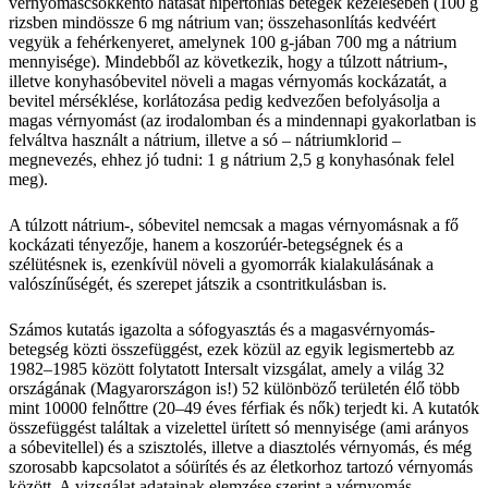
vérnyomáscsökkentő hatását hipertóniás betegek kezelésében (100 g
rizsben mindössze 6 mg nátrium van; összehasonlítás kedvéért
vegyük a fehérkenyeret, amelynek 100 g-jában 700 mg a nátrium
mennyisége). Mindebből az következik, hogy a túlzott nátrium-,
illetve konyhasóbevitel növeli a magas vérnyomás kockázatát, a
bevitel mérséklése, korlátozása pedig kedvezően befolyásolja a
magas vérnyomást (az irodalomban és a mindennapi gyakorlatban is
felváltva használt a nátrium, illetve a só – nátriumklorid –
megnevezés, ehhez jó tudni: 1 g nátrium 2,5 g konyhasónak felel
meg).
A túlzott nátrium-, sóbevitel nemcsak a magas vérnyomásnak a fő
kockázati tényezője, hanem a koszorúér-betegségnek és a
szélütésnek is, ezenkívül növeli a gyomorrák kialakulásának a
valószínűségét, és szerepet játszik a csontritkulásban is.
Számos kutatás igazolta a sófogyasztás és a magasvérnyomás-
betegség közti összefüggést, ezek közül az egyik legismertebb az
1982–1985 között folytatott Intersalt vizsgálat, amely a világ 32
országának (Magyarországon is!) 52 különböző területén élő több
mint 10000 felnőttre (20–49 éves férfiak és nők) terjedt ki. A kutatók
összefüggést találtak a vizelettel ürített só mennyisége (ami arányos
a sóbevitellel) és a szisztolés, illetve a diasztolés vérnyomás, és még
szorosabb kapcsolatot a sóürítés és az életkorhoz tartozó vérnyomás
között. A vizsgálat adatainak elemzése szerint a vérnyomás-