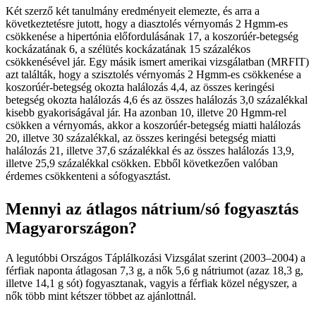
Két szerző két tanulmány eredményeit elemezte, és arra a
következtetésre jutott, hogy a diasztolés vérnyomás 2 Hgmm-es
csökkenése a hipertónia előfordulásának 17, a koszorúér-betegség
kockázatának 6, a szélütés kockázatának 15 százalékos
csökkenésével jár. Egy másik ismert amerikai vizsgálatban (MRFIT)
azt találták, hogy a szisztolés vérnyomás 2 Hgmm-es csökkenése a
koszorúér-betegség okozta halálozás 4,4, az összes keringési
betegség okozta halálozás 4,6 és az összes halálozás 3,0 százalékkal
kisebb gyakoriságával jár. Ha azonban 10, illetve 20 Hgmm-rel
csökken a vérnyomás, akkor a koszorúér-betegség miatti halálozás
20, illetve 30 százalékkal, az összes keringési betegség miatti
halálozás 21, illetve 37,6 százalékkal és az összes halálozás 13,9,
illetve 25,9 százalékkal csökken. Ebből következően valóban
érdemes csökkenteni a sófogyasztást.
Mennyi az átlagos nátrium/só fogyasztás
Magyarországon?
A legutóbbi Országos Táplálkozási Vizsgálat szerint (2003–2004) a
férfiak naponta átlagosan 7,3 g, a nők 5,6 g nátriumot (azaz 18,3 g,
illetve 14,1 g sót) fogyasztanak, vagyis a férfiak közel négyszer, a
nők több mint kétszer többet az ajánlottnál.