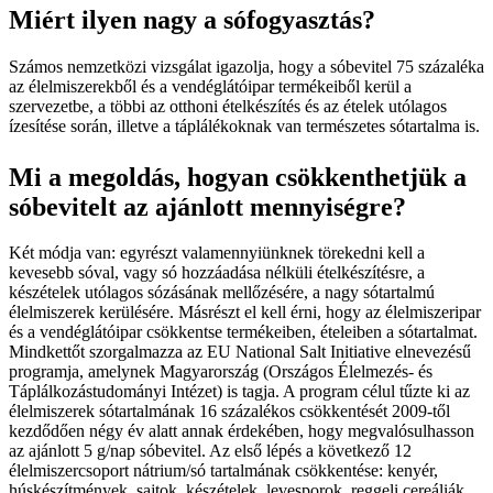
Miért ilyen nagy a sófogyasztás?
Számos nemzetközi vizsgálat igazolja, hogy a sóbevitel 75 százaléka
az élelmiszerekből és a vendéglátóipar termékeiből kerül a
szervezetbe, a többi az otthoni ételkészítés és az ételek utólagos
ízesítése során, illetve a táplálékoknak van természetes sótartalma is.
Mi a megoldás, hogyan csökkenthetjük a
sóbevitelt az ajánlott mennyiségre?
Két módja van: egyrészt valamennyiünknek törekedni kell a
kevesebb sóval, vagy só hozzáadása nélküli ételkészítésre, a
készételek utólagos sózásának mellőzésére, a nagy sótartalmú
élelmiszerek kerülésére. Másrészt el kell érni, hogy az élelmiszeripar
és a vendéglátóipar csökkentse termékeiben, ételeiben a sótartalmat.
Mindkettőt szorgalmazza az EU National Salt Initiative elnevezésű
programja, amelynek Magyarország (Országos Élelmezés- és
Táplálkozástudományi Intézet) is tagja. A program célul tűzte ki az
élelmiszerek sótartalmának 16 százalékos csökkentését 2009-től
kezdődően négy év alatt annak érdekében, hogy megvalósulhasson
az ajánlott 5 g/nap sóbevitel. Az első lépés a következő 12
élelmiszercsoport nátrium/só tartalmának csökkentése: kenyér,
húskészítmények, sajtok, készételek, levesporok, reggeli cereáliák,