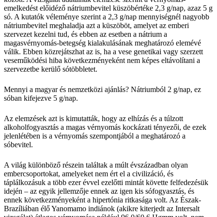
emelkedést előidéző nátriumbevitel küszöbértéke 2,3 g/nap, azaz 5 g
só. A kutatók véleménye szerint a 2,3 g/nap mennyiségnél nagyobb
nátriumbevitel meghaladja azt a küszöböt, amelyet az emberi
szervezet kezelni tud, és ebben az esetben a nátrium a
magasvérnyomás-betegség kialakulásának meghatározó elemévé
válik. Ebben közrejátszhat az is, ha a vese genetikai vagy szerzett
veseműködési hiba következményeként nem képes eltávolítani a
szervezetbe kerülő sótöbbletet.
Mennyi a magyar és nemzetközi ajánlás? Nátriumból 2 g/nap, ez
sóban kifejezve 5 g/nap.
Az elemzések azt is kimutatták, hogy az elhízás és a túlzott
alkoholfogyasztás a magas vérnyomás kockázati tényezői, de ezek
jelenlétében is a vérnyomás szempontjából a meghatározó a
sóbevitel.
A világ különböző részein találtak a múlt évszázadban olyan
embercsoportokat, amelyeket nem ért el a civilizáció, és
táplálkozásuk a több ezer évvel ezelőtti mintát követte felfedezésük
idején – az egyik jellemzője ennek az igen kis sófogyasztás, és
ennek következményeként a hipertónia ritkasága volt. Az Észak-
Brazíliában élő Yanomamo indiánok (akikre kiterjedt az Intersalt