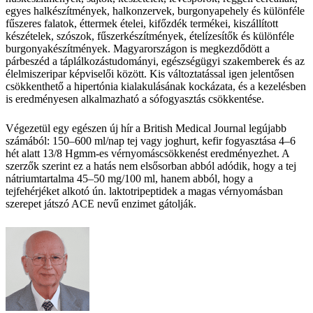
egyes halkészítmények, halkonzervek, burgonyapehely és különféle
fűszeres falatok, éttermek ételei, kifőzdék termékei, kiszállított
készételek, szószok, fűszerkészítmények, ételízesítők és különféle
burgonyakészítmények. Magyarországon is megkezdődött a
párbeszéd a táplálkozástudományi, egészségügyi szakemberek és az
élelmiszeripar képviselői között. Kis változtatással igen jelentősen
csökkenthető a hipertónia kialakulásának kockázata, és a kezelésben
is eredményesen alkalmazható a sófogyasztás csökkentése.
Végezetül egy egészen új hír a British Medical Journal legújabb
számából: 150–600 ml/nap tej vagy joghurt, kefir fogyasztása 4–6
hét alatt 13/8 Hgmm-es vérnyomáscsökkenést eredményezhet. A
szerzők szerint ez a hatás nem elsősorban abból adódik, hogy a tej
nátriumtartalma 45–50 mg/100 ml, hanem abból, hogy a
tejfehérjéket alkotó ún. laktotripeptidek a magas vérnyomásban
szerepet játszó ACE nevű enzimet gátolják.