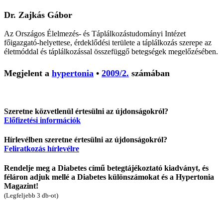
Dr. Zajkás Gábor
Az Országos Élelmezés- és Táplálkozástudományi Intézet
főigazgató-helyettese, érdeklődési területe a táplálkozás szerepe az
életmóddal és táplálkozással összefüggő betegségek megelőzésében.
Megjelent a
hypertonia
•
2009/2.
számában
Szeretne közvetlenül értesülni az újdonságokról?
Előfizetési információk
Hírlevélben szeretne értesülni az újdonságokról?
Feliratkozás hírlevélre
Rendelje meg a Diabetes című betegtájékoztató kiadványt, és
féláron adjuk mellé a Diabetes különszámokat és a Hypertonia
Magazint!
(Legfeljebb 3 db-ot)