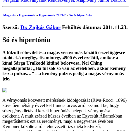
Magazin
Kiadványaink
Rendezvények
Alapítvány
Junior
DiaEuro
Magazin
»
Hypertonia
»
Hypertonia 2009/2
»
Só és hipertónia
Szerző:
Dr. Zajkás Gábor
Feltöltés dátuma: 2011.11.23.
Só és hipertónia
A túlzott sóbevitel és a magas vérnyomás közötti összefüggésre
utaló első megfigyelés mintegy 4500 évvel ezelőtti, amikor a
kínai Sárga Uralkodó kitűnő belorvosa, Nei Ching
megállapította: „Ha túl sok só van az ételekben, akkor kemény
lesz a pulzus…” – a kemény pulzus pedig a magas vérnyomás
jele.
A vérnyomás közvetett mérésének kidolgozását (Riva-Rocci, 1896)
követően néhány évvel két francia orvos arról számolt be, hogy
sószegény diétával kezelt hipertóniás betegeik vérnyomása
csökkent. A múlt század húszas éveiben az Egyesült Államokban
megerősítették ezt az eredményt, majd a negyvenes években
Kempner közölte a róla elnevezett rizs-diéta kedvező,