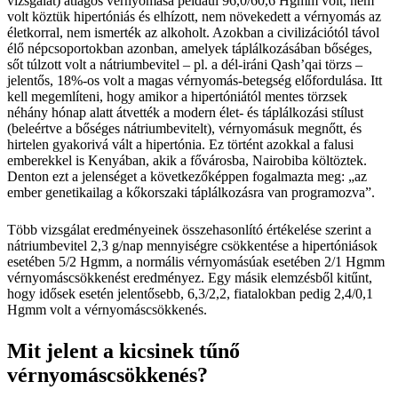
vizsgálat) átlagos vérnyomása például 96,0/60,6 Hgmm volt, nem
volt köztük hipertóniás és elhízott, nem növekedett a vérnyomás az
életkorral, nem ismerték az alkoholt. Azokban a civilizációtól távol
élő népcsoportokban azonban, amelyek táplálkozásában bőséges,
sőt túlzott volt a nátriumbevitel – pl. a dél-iráni Qash’qai törzs –
jelentős, 18%-os volt a magas vérnyomás-betegség előfordulása. Itt
kell megemlíteni, hogy amikor a hipertóniától mentes törzsek
néhány hónap alatt átvették a modern élet- és táplálkozási stílust
(beleértve a bőséges nátriumbevitelt), vérnyomásuk megnőtt, és
hirtelen gyakorivá vált a hipertónia. Ez történt azokkal a falusi
emberekkel is Kenyában, akik a fővárosba, Nairobiba költöztek.
Denton ezt a jelenséget a következőképpen fogalmazta meg: „az
ember genetikailag a kőkorszaki táplálkozásra van programozva”.
Több vizsgálat eredményeinek összehasonlító értékelése szerint a
nátriumbevitel 2,3 g/nap mennyiségre csökkentése a hipertóniások
esetében 5/2 Hgmm, a normális vérnyomásúak esetében 2/1 Hgmm
vérnyomáscsökkenést eredményez. Egy másik elemzésből kitűnt,
hogy idősek esetén jelentősebb, 6,3/2,2, fiatalokban pedig 2,4/0,1
Hgmm volt a vérnyomáscsökkenés.
Mit jelent a kicsinek tűnő
vérnyomáscsökkenés?