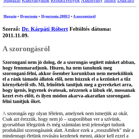
Magazin
Kiadványaink
Rendezvények
Alapítvány
Junior
DiaEuro
Magazin
»
Hypertonia
»
Hypertonia 2008/3
»
A szorongásról
Szerző:
Dr. Kárpáti Róbert
Feltöltés dátuma:
2011.11.09.
A szorongásról
Szorongani nem jó dolog, de a szorongás segített minket abban,
hogy fennmaradjunk. Hiszen, ha nem tanulunk meg
szorongani-félni, akkor ősember korunkban nem menekülünk
el a ránk támadó állatok elől, nem húzzuk el a kezünket a tűz
környékéről stb. Mi, felnőttek tanítjuk meg a gyerekeket arra,
hogy igenis, legyenek óvatosak, nézzenek a lábuk elé, mossanak
kezet evés előtt, és ilyen módon akarva-akaratlan szorongani-
félni tanítjuk őket.
A szorongás egy olyan félelem, amelynek nem ismerjük az okát.
Csak azt érezzük, hogy nem jó – szaporábban ver a szívünk,
gyorsabban lélegzünk és még számtalan testi jelenséget tudunk
produkálni szorongásaink alatt. Amikor ezek a „rosszullétek" már a
mindennapi életünk rovására kezdenek menni, akkor kell ezzel a