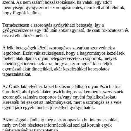
szedni. Az nem számít hozzászokásnak, ha valaki egy adott
mennyiségű gyógyszerrel szorongásmentes, nem kell attól félnünk,
hogy függők lettünk.
Természetesen a szorongás gyógyítható betegség, így a
gyógyszerszedés egy idő után abbahagyható, de csak fokozatosan és
orvosi ellenőrzés mellett.
A lelki betegségek közül szorongásos zavarban szenvednek a
legtöbben. Ezért vált szükségessé, hogy a hagyományos kezelések
mellett alakuljanak olyan betegszervezetek, csoportok, melyek
lehetőséget teremtenek arra, hogy a „szorongók" kicseréljék
egymással akár tüneteikkel, akár kezelésükkel kapcsolatos
tapasztalataikat.
Az Önök lakhelyéhez közel biztosan található olyan Pszichiátriai
Gondozó, ahol pszichiáter, pszichológus szakemberek szerveznek
szorongók számára csoportos és/vagy egyéni foglalkozásokat.
Keressék fel ezeket az intézményeket, mert a szorongás és a vele
együtt járó egyéb tünetek jó eséllyel gyógyíthatók.
Biztonsággal ajánlható még a szorongas.lap.hu internetes oldal,
mely további részletes információkkal szolgál korunk egyik
népbetegségével kapcsolatban.