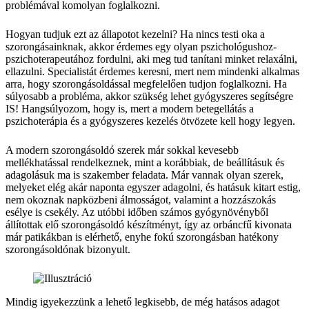
problémával komolyan foglalkozni.
Hogyan tudjuk ezt az állapotot kezelni? Ha nincs testi oka a
szorongásainknak, akkor érdemes egy olyan pszichológushoz-
pszichoterapeutához fordulni, aki meg tud tanítani minket relaxálni,
ellazulni. Specialistát érdemes keresni, mert nem mindenki alkalmas
arra, hogy szorongásoldással megfelelően tudjon foglalkozni. Ha
súlyosabb a probléma, akkor szükség lehet gyógyszeres segítségre
IS! Hangsúlyozom, hogy is, mert a modern betegellátás a
pszichoterápia és a gyógyszeres kezelés ötvözete kell hogy legyen.
A modern szorongásoldó szerek már sokkal kevesebb
mellékhatással rendelkeznek, mint a korábbiak, de beállításuk és
adagolásuk ma is szakember feladata. Már vannak olyan szerek,
melyeket elég akár naponta egyszer adagolni, és hatásuk kitart estig,
nem okoznak napközbeni álmosságot, valamint a hozzászokás
esélye is csekély. Az utóbbi időben számos gyógynövényből
állítottak elő szorongásoldó készítményt, így az orbáncfű kivonata
már patikákban is elérhető, enyhe fokú szorongásban hatékony
szorongásoldónak bizonyult.
Mindig igyekezzünk a lehető legkisebb, de még hatásos adagot