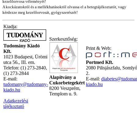
kezelőorvosa véleményét!
A kockázatokról és a mellékhatásokról olvassa el a betegtájékoztatót, vagy
kérdezze meg kezelőorvosát, gyógyszerészét!
Kiadja:
Szerkesztőség:
Tudomány Kiadó
Print & Web:
Kft.
1023 Budapest, Ürömi
utca 56., III. em.
Portmed Kft.
Telefon: (1) 273-2840,
2080 Pilisjászfalu, Somly
(1) 273-2844
2.
Alapítvány a
E-mail:
E-mail:
diabetes@tudoma
Cukorbetegekért
tudomany@tudomany-
kiado.hu
8200 Veszprém,
kiado.hu
Templom u. 9.
Adatkezelési
tájékoztató