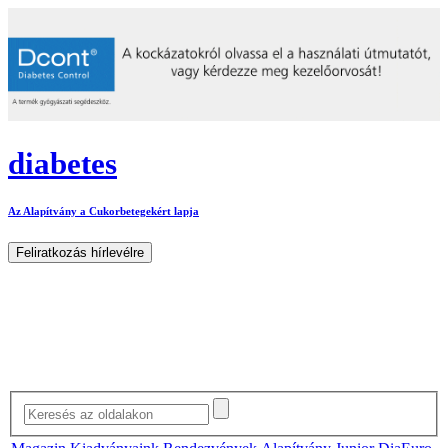
diabetes
Az Alapítvány a Cukorbetegekért lapja