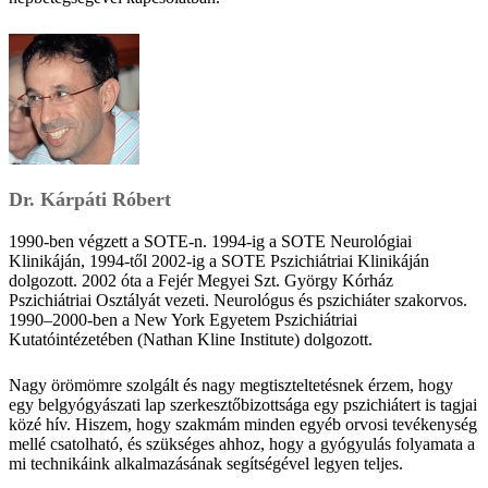
Dr. Kárpáti Róbert
1990-ben végzett a SOTE-n. 1994-ig a SOTE Neurológiai
Klinikáján, 1994-től 2002-ig a SOTE Pszichiátriai Klinikáján
dolgozott. 2002 óta a Fejér Megyei Szt. György Kórház
Pszichiátriai Osztályát vezeti. Neurológus és pszichiáter szakorvos.
1990–2000-ben a New York Egyetem Pszichiátriai
Kutatóintézetében (Nathan Kline Institute) dolgozott.
Nagy örömömre szolgált és nagy megtiszteltetésnek érzem, hogy
egy belgyógyászati lap szerkesztőbizottsága egy pszichiátert is tagjai
közé hív. Hiszem, hogy szakmám minden egyéb orvosi tevékenység
mellé csatolható, és szükséges ahhoz, hogy a gyógyulás folyamata a
mi technikáink alkalmazásának segítségével legyen teljes.