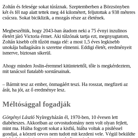
Zoltán és felesége sokat túráznak. Szeptemberben a Börzsönyben
két és fél nap alatt tettek meg 44 kilométert, feljutottak a 938 méteres
csúcsra. Sokat biciklizik, a mozgás része az életének.
Megbeszéltük, hogy 2043-ban átadom neki a 75 évnyi inzulinos
életért járó Victoria érmet. Aki túlzónak tartja ezt, megnyugtatom,
Zoltán kisebb célt tűzött maga elé: a most 1,5 éves legkisebb
unokája ballagására is szeretne elmenni. Eddigi életét, eredményeit
ismerve, biztosan sikerül.
Ahogy minden Joslin-éremmel kitüntetettől, tőle is megkérdeztem,
mit tanácsol fiatalabb sorstársainak.
– Bármit tesz az ember, önmagáért teszi. Ha rosszat, megfizeti az
árát, ha jót, az ő eredménye lesz.
Méltósággal fogadják
Görgényi László
Nyíregyházán él, 1970-ben, 10 évesen lett
diabéteszes. Akkoriban az orvostudomány nem volt olyan fejlett,
mint ma. Hiába fogyott sokat a kisfiú, hiába voltak a pisiléssel
gondjai, a körzeti orvos nem tudott mit kezdeni vele. Végül beküldte