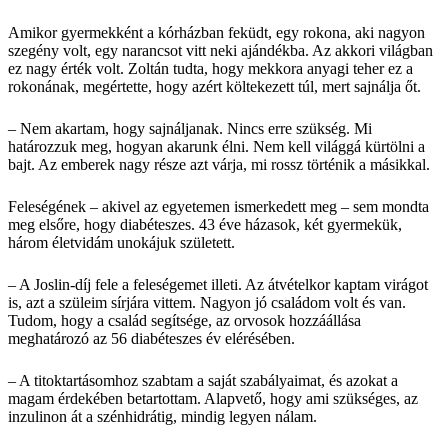
Amikor gyermekként a kórházban feküdt, egy rokona, aki nagyon
szegény volt, egy narancsot vitt neki ajándékba. Az akkori világban
ez nagy érték volt. Zoltán tudta, hogy mekkora anyagi teher ez a
rokonának, megértette, hogy azért költekezett túl, mert sajnálja őt.
– Nem akartam, hogy sajnáljanak. Nincs erre szükség. Mi
határozzuk meg, hogyan akarunk élni. Nem kell világgá kürtölni a
bajt. Az emberek nagy része azt várja, mi rossz történik a másikkal.
Feleségének – akivel az egyetemen ismerkedett meg – sem mondta
meg elsőre, hogy diabéteszes. 43 éve házasok, két gyermekük,
három életvidám unokájuk született.
– A Joslin-díj fele a feleségemet illeti. Az átvételkor kaptam virágot
is, azt a szüleim sírjára vittem. Nagyon jó családom volt és van.
Tudom, hogy a család segítsége, az orvosok hozzáállása
meghatározó az 56 diabéteszes év elérésében.
– A titoktartásomhoz szabtam a saját szabályaimat, és azokat a
magam érdekében betartottam. Alapvető, hogy ami szükséges, az
inzulinon át a szénhidrátig, mindig legyen nálam.