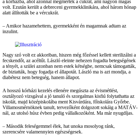
a kórházba, ahol azonnal megmérték a cukrát, ami nagyon magas
volt. Ezután került a debreceni gyermekklinikára, ahol három hónap
alatt állították be a ­vércukrát.
– Amikor hazamehettem, gyermekként én magamnak adtam az
inzulint.
Nagy szó volt ez akkoriban, hiszen még főzéssel kellett sterilizálni a
fecskendőt, az acéltűt. László eleinte nehezen fogadta betegségének
a tényét, a szülei azonban nem estek kétségbe, nemcsak támogatták,
de biztatták, hogy fogadja el állapotát. László ma is azt mondja, a
diabétesz nem betegség, hanem állapot.
A hosszú kórházi kezelés ellenére megúszta az évismétlést,
osztályozó vizsgával a jó tanuló és szorgalmas kisfiú folytathatta az
iskolát, majd középiskolába ment Kisvárdára, főiskolára Győrbe.
Villamosmérnöknek tanult, tervezőként dolgozott sokáig a MATÁV-
nál, az utolsó húsz évben pedig vállalkozóként. Ma már nyugdíjas.
– Második feleségemmel élek, hat unoka mosolyog ránk,
szerencsére valamennyien egészségesek.