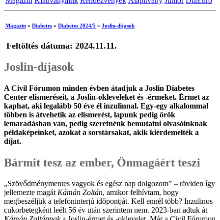
Magazin
Kiadványaink
Rendezvények
Alapítvány
Junior
DiaEuro
Magazin
»
Diabetes
»
Diabetes 2024/5
»
Joslin-díjasok
Feltöltés dátuma: 2024.11.11.
Joslin-díjasok
A Civil Fórumon minden évben átadjuk a Joslin Diabetes
Center elismeréseit, a Joslin-okleveleket és -érmeket. Érmet az
kaphat, aki legalább 50 éve él inzulinnal. Egy-egy alkalommal
többen is átvehetik az elismerést, lapunk pedig örök
lemaradásban van, pedig szeretnénk bemutatni olvasóinknak
példaképeinket, azokat a sorstársakat, akik kiérdemelték a
díjat.
Bármit tesz az ember, Önmagáért teszi
„Szövődménymentes vagyok és egész nap dolgozom” – röviden így
jellemezte magát
Kámán Zoltán
, amikor felhívtam, hogy
megbeszéljük a telefoninterjú időpontját. Kell ennél több? Inzulinos
cukorbetegként leélt 56 év után szerintem nem. 2023-ban adtuk át
Kámán Zoltánnak
a Joslin-érmet és -oklevelet. Már a Civil Fórumon