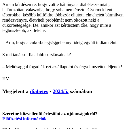
Arra a kérdésemre, hogy volt-e hátránya a diabétesze miatt,
határozottan válaszolja, hogy soha nem érezte. Gyermekként
táborokba, később külföldre többször eljutott, elmehetett bármilyen
rendezvényre, életviteli problémát nem okozott neki a
cukorbetegsége. De, amikor azt kérdeztem tőle, hogy mire a
legbüszkébb, azt felelte:
– Arra, hogy a cukorbetegséggel ennyi ideig együtt tudtam élni.
S mit tanácsol fiatalabb sorstársainak?
– Méltósággal fogadják ezt az állapotot és fegyelmezetten éljenek!
HV
Megjelent a
diabetes
•
2024/5.
számában
Szeretne közvetlenül értesülni az újdonságokról?
Előfizetési információk