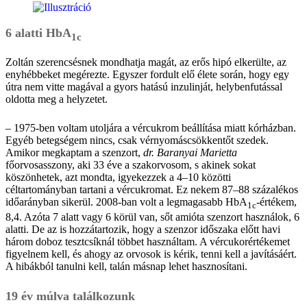
6 alatti HbA
1c
Zoltán szerencsésnek mondhatja magát, az erős hipó elkerülte, az
enyhébbeket megérezte. Egyszer fordult elő élete során, hogy egy
útra nem vitte magával a gyors hatású inzulinját, helybenfutással
oldotta meg a helyzetet.
– 1975-ben voltam utoljára a vércukrom beállítása miatt kórházban.
Egyéb betegségem nincs, csak vérnyomáscsökkentőt szedek.
Amikor megkaptam a szenzort,
dr. Baranyai Marietta
főorvosasszony, aki 33 éve a szakorvosom, s akinek sokat
köszönhetek, azt mondta, igyekezzek a 4–10 közötti
céltartományban tartani a vércukromat. Ez nekem 87–88 százalékos
időarányban sikerül. 2008-ban volt a legmagasabb HbA
-értékem,
1c
8,4. Azóta 7 alatt vagy 6 körül van, sőt amióta szenzort használok, 6
alatti. De az is hozzátartozik, hogy a szenzor időszaka előtt havi
három doboz tesztcsíknál többet használtam. A vércukorértékemet
figyelnem kell, és ahogy az orvosok is kérik, tenni kell a javításáért.
A hibákból tanulni kell, talán másnap lehet hasznosítani.
19 év múlva találkozunk