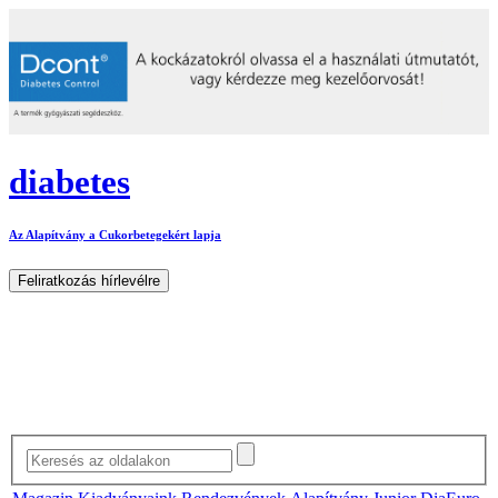
diabetes
Az Alapítvány a Cukorbetegekért lapja