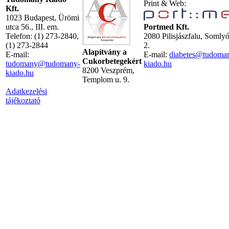
Print & Web:
Kft.
1023 Budapest, Ürömi
utca 56., III. em.
Portmed Kft.
Telefon: (1) 273-2840,
2080 Pilisjászfalu, Somly
(1) 273-2844
2.
Alapítvány a
E-mail:
E-mail:
diabetes@tudoma
Cukorbetegekért
tudomany@tudomany-
kiado.hu
8200 Veszprém,
kiado.hu
Templom u. 9.
Adatkezelési
tájékoztató