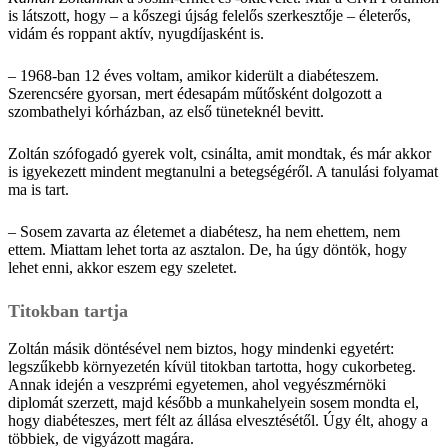
is látszott, hogy – a kőszegi újság felelős szerkesztője – életerős,
vidám és roppant aktív, nyugdíjasként is.
– 1968-ban 12 éves voltam, amikor kiderült a diabéteszem.
Szerencsére gyorsan, mert édesapám műtősként dolgozott a
szombathelyi kórházban, az első tüneteknél bevitt.
Zoltán szófogadó gyerek volt, csinálta, amit mondtak, és már akkor
is igyekezett mindent megtanulni a betegségéről. A tanulási folyamat
ma is tart.
– Sosem zavarta az életemet a diabétesz, ha nem ehettem, nem
ettem. Miattam lehet torta az asztalon. De, ha úgy döntök, hogy
lehet enni, akkor eszem egy szeletet.
Titokban tartja
Zoltán másik döntésével nem biztos, hogy mindenki egyetért:
legszűkebb környezetén kívül titokban tartotta, hogy cukorbeteg.
Annak idején a veszprémi egyetemen, ahol vegyészmérnöki
diplomát szerzett, majd később a munkahelyein sosem mondta el,
hogy diabéteszes, mert félt az állása elvesztésétől. Úgy élt, ahogy a
többiek, de vigyázott magára.