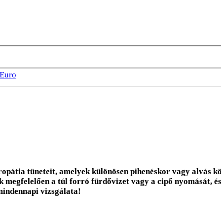
Euro
ropátia tüneteit, amelyek különösen pihenéskor vagy alvás kö
 megfelelően a túl forró fürdővizet vagy a cipő nyomását, é
mindennapi vizsgálata!