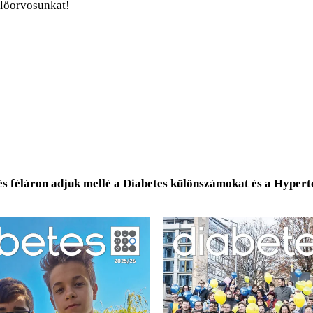
előorvosunkat!
és féláron adjuk mellé a Diabetes különszámokat és a Hyper