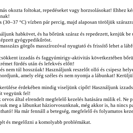
ás okozta foltokat, repedéseket vagy horzsolásokat! Ehhez kér
knak!
 (30–37 °C) vízben pár percig, majd alaposan töröljük szárazra
ljunk habkövet, és ha bőrünk száraz és repedezett, kenjük be
képzett gyógypedikűröst.
százs görgős masszírozóval nyugtató és frissítő lehet a lábfür
 csökkent izzadás és faggyúmirigy-aktivitás következtében bőr
émet fürdés után és lefekvés előtt!
 nem túl hosszúak! Használjunk reszelőt olló és csipesz helye
hordjunk, amely elég széles és nem nyomja a lábunkat! Kerüljü
kerülése érdekében mindig viseljünk cipőt! Használjunk izzads
it vegyünk fel!
orvos által elrendelt megfelelő kezelés hatására múlik el. Ne p
suk meg a lábunkat háziorvosunknak, még akkor is, ha nincs pa
tatható! Ha már fennáll a betegség, megfelelő és folyamatos ke
gét és megelőzni a komolyabb problémákat.