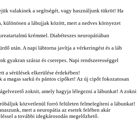
jük valakinek a segítségét, vagy használjunk tükröt! Ha
, különösen a lábujjak között, mert a nedves környezet
 ureatartalmú krémmel. Diabéteszes neuropátiában
dő után. A napi lábtorna javítja a vérkeringést és a láb
ünk gyakran száraz és cserepes. Napi rendszerességgel
tt a sérülések elkerülése érdekében!
k a magas sarkú és pántos cipőket! Az új cipőt fokozatosan
ágelvezető zoknit, amely hagyja lélegezni a lábunkat! A zokni
róbáljuk közvetlenül forró felületen felmelegíteni a lábunkat!
naszunk, mert a neuropátia az esetek felében akár
zeléssel a további idegkárosodás megelőzhető.