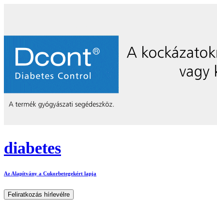
diabetes
Az Alapítvány a Cukorbetegekért lapja