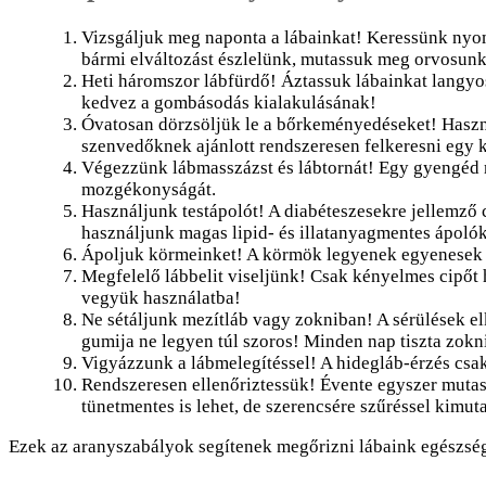
Vizsgáljuk meg naponta a lábainkat! Keressünk nyom
bármi elváltozást észlelünk, mutassuk meg orvosun
Heti háromszor lábfürdő! Áztassuk lábainkat langyos
kedvez a gombásodás kialakulásának!
Óvatosan dörzsöljük le a bőrkeményedéseket! Haszná
szenvedőknek ajánlott rendszeresen felkeresni egy 
Végezzünk lábmasszázst és lábtornát! Egy gyengéd mas
mozgékonyságát.
Használjunk testápolót! A diabéteszesekre jellemző
használjunk magas lipid- és illatanyagmentes ápolókr
Ápoljuk körmeinket! A körmök legyenek egyenesek és
Megfelelő lábbelit viseljünk! Csak kényelmes cipőt 
vegyük használatba!
Ne sétáljunk mezítláb vagy zokniban! A sérülések el
gumija ne legyen túl szoros! Minden nap tiszta zokn
Vigyázzunk a lábmelegítéssel! A hidegláb-érzés csak 
Rendszeresen ellenőriztessük! Évente egyszer mutas
tünetmentes is lehet, de szerencsére szűréssel kimu
Ezek az aranyszabályok segítenek megőrizni lábaink egészsé