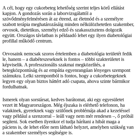
A cél, hogy egy cukorbeteg lehetőség szerint teljes körű ellátást
kapjon. A gondozás során a laborvizsgálattól a
szövődményfelmérésen át az étrend, az életmód és a személyre
szabott terápia meghatározásáig minden nélkülözhetetlen szakember,
orvosok, dietetikus, személyi edző és szakasszisztens dolgozik
együtt. Országos távlatban is példaadó lehet egy ilyen diabetológiai
profillal működő centrum.
Orvosaink nemcsak szoros értelemben a diabetológia területét fedik
le, hanem – a diabéteszeseknek is fontos – többi szakterületet is
képviselik. A professzionális szakmai megközelítés, a
betegközpontúság és az empátia egyenrangúan lényeges szempont
számukra. Lelki szempontból is fontos, hogy a cukorbetegeknek
legyen egy olyan biztos háttért adó csapata, ahova szinte bármikor
fordulhatnak.
Ismerek olyan sorstársat, kedves barátomat, aki egy egyesületet
vezet itt Magyarországon. Még éjszaka is elérhető telefonon, ha
valakinek, gyereknek vagy szülőnek problémája akad a kezeléssel
vagy például a szenzorral – leáll vagy nem mér rendesen –, ő próbál
segíteni. Sok esetben ilyenkor el tudja hárítani a hibát maga a
páciens is, de lehet előre nem látható helyzet, amelyben szükség van
a szakember személyes segítségre is.