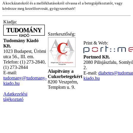
A kockázatokról és a mellékhatásokról olvassa el a betegtájékoztatót, vagy
kérdezze meg kezelőorvosát, gyógyszerészét!
Kiadja:
Szerkesztőség:
Tudomány Kiadó
Print & Web:
Kft.
1023 Budapest, Ürömi
utca 56., III. em.
Portmed Kft.
Telefon: (1) 273-2840,
2080 Pilisjászfalu, Somly
(1) 273-2844
2.
Alapítvány a
E-mail:
E-mail:
diabetes@tudoma
Cukorbetegekért
tudomany@tudomany-
kiado.hu
8200 Veszprém,
kiado.hu
Templom u. 9.
Adatkezelési
tájékoztató