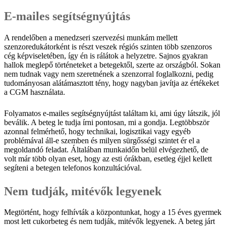
E-mailes segítségnyújtás
A rendelőben a menedzseri szervezési munkám mellett
szenzoredukátorként is részt veszek régiós szinten több szenzoros
cég képviseletében, így én is rálátok a helyzetre. Sajnos gyakran
hallok meglepő történeteket a betegektől, szerte az országból. Sokan
nem tudnak vagy nem szeretnének a szenzorral foglalkozni, pedig
tudományosan alátámasztott tény, hogy nagyban javítja az értékeket
a CGM használata.
Folyamatos e-mailes segítségnyújtást találtam ki, ami úgy látszik, jól
beválik. A beteg le tudja írni pontosan, mi a gondja. Legtöbbször
azonnal felmérhető, hogy technikai, logisztikai vagy egyéb
problémával áll-e szemben és milyen sürgősségi szintet ér el a
megoldandó feladat. Általában munkaidőn belül elvégezhető, de
volt már több olyan eset, hogy az esti órákban, esetleg éjjel kellett
segíteni a betegen telefonos konzultációval.
Nem tudják, mitévők legyenek
Megtörtént, hogy felhívták a központunkat, hogy a 15 éves gyermek
most lett cukorbeteg és nem tudják, mitévők legyenek. A beteg járt