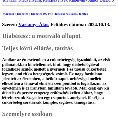
Magazin
Kiadványaink
Rendezvények
Alapítvány
Junior
DiaEuro
Magazin
»
Diabetes
»
Diabetes 2024/4
»
Teljes körű ellátás, tanítás
Szerző:
Várkonyi Ákos
Feltöltés dátuma: 2024.10.13.
Diabétesz: a motiváló állapot
Teljes körű ellátás, tanítás
Amikor az én esetemben a cukorbetegség igazolódott, az első
pillanatokban hihetetlennek tűnt, hogy diabetológiával
foglalkozó szülők mellett a gyermek 1-es típusú cukorbeteg
legyen, ami ritka betegségnek számít. Ez nagy fordulatot
jelentett az életemben, a hétköznapok nehézségei mellett
elkezdtem a témával elméleti szempontból is foglalkozni, az
egyetemen is ez irányban tanultam tovább. Már csak egy kis
ötletelés és persze rengeteg erőfeszítés kellett ahhoz, hogy
létrehozzunk Szegeden egy csoportot, amelynek fő célja a
cukorbeteg sorstársak komplex segítése, támogatása.
Személyre szólóan