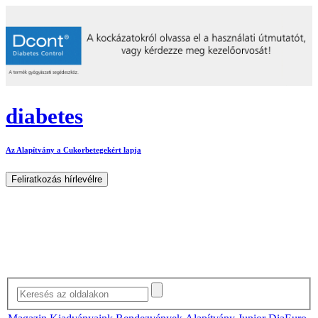
diabetes
Az Alapítvány a Cukorbetegekért lapja