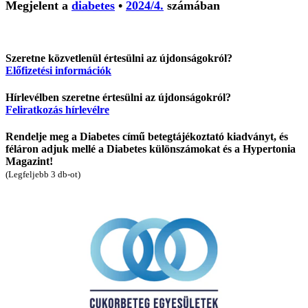
Megjelent a
diabetes
•
2024/4.
számában
Szeretne közvetlenül értesülni az újdonságokról?
Előfizetési információk
Hírlevélben szeretne értesülni az újdonságokról?
Feliratkozás hírlevélre
Rendelje meg a Diabetes című betegtájékoztató kiadványt, és
féláron adjuk mellé a Diabetes különszámokat és a Hypertonia
Magazint!
(Legfeljebb 3 db-ot)