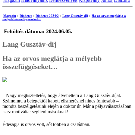
Magazin
Kiadványaink
Rendezvények
Alapítvány
Junior
DiaEuro
Magazin
»
Diabetes
»
Diabetes 2024/2
»
Lang Gusztáv-díj
»
Ha az orvos meglátja a
mélyebb összefüggéseket…
Feltöltés dátuma: 2024.06.05.
Lang Gusztáv-díj
Ha az orvos meglátja a mélyebb
összefüggéseket…
dr. Vörös Péter
– Nagy megtiszteltetés, hogy átvehettem a Lang Gusztáv-díjat.
Számomra a betegektől kapott elismerésnél nincs fontosabb –
mondta beszélgetésünk elején a doktor úr. Már a pályaválasztásában
is ez motiválta: segíteni másoknak!
Édesapja is orvos volt, sőt többen a családban.