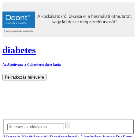
diabetes
Az Alapítvány a Cukorbetegekért lapja