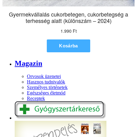
Magazin
Orvosok üzenetei
Hasznos tudnivalók
Személyes történetek
Egészséges életmód
Receptek