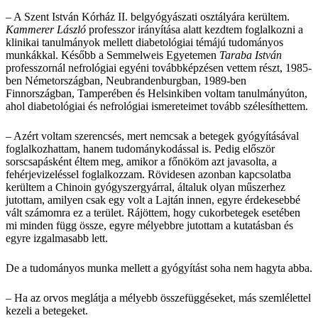
– A Szent István Kórház II. belgyógyászati osztályára kerültem.
Kammerer László
professzor irányítása alatt kezdtem foglalkozni a
klinikai tanulmányok mellett diabetológiai témájú tudományos
munkákkal. Később a Semmelweis Egyetemen
Taraba István
professzornál nefrológiai egyéni továbbképzésen vettem részt, 1985-
ben Németországban, Neubrandenburgban, 1989-ben
Finnországban, Tamperében és Helsinkiben voltam tanulmányúton,
ahol diabetológiai és nefrológiai ismereteimet tovább szélesíthettem.
– Azért voltam szerencsés, mert nemcsak a betegek gyógyításával
foglalkozhattam, hanem tudománykodással is. Pedig először
sorscsapásként éltem meg, amikor a főnököm azt javasolta, a
fehérjevizeléssel foglalkozzam. Rövidesen azonban kapcsolatba
kerültem a Chinoin gyógyszergyárral, általuk olyan műszerhez
jutottam, amilyen csak egy volt a Lajtán innen, egyre érdekesebbé
vált számomra ez a terület. Rájöttem, hogy cukorbetegek esetében
mi minden függ össze, egyre mélyebbre jutottam a kutatásban és
egyre izgalmasabb lett.
De a tudományos munka mellett a gyógyítást soha nem hagyta abba.
– Ha az orvos meglátja a mélyebb összefüggéseket, más szemlélettel
kezeli a betegeket.