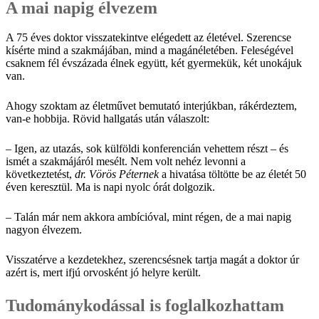
A mai napig élvezem
A 75 éves doktor visszatekintve elégedett az életével. Szerencse
kísérte mind a szakmájában, mind a magánéletében. Feleségével
csaknem fél évszázada élnek együtt, két gyermekük, két unokájuk
van.
Ahogy szoktam az életművet bemutató interjúkban, rákérdeztem,
van-e hobbija. Rövid hallgatás után válaszolt:
– Igen, az utazás, sok külföldi konferencián vehettem részt – és
ismét a szakmájáról mesélt. Nem volt nehéz levonni a
következtetést,
dr. Vörös Péternek
a hivatása töltötte be az életét 50
éven keresztül. Ma is napi nyolc órát dolgozik.
– Talán már nem akkora ambícióval, mint régen, de a mai napig
nagyon élvezem.
Visszatérve a kezdetekhez, szerencsésnek tartja magát a doktor úr
azért is, mert ifjú orvosként jó helyre került.
Tudománykodással is foglalkozhattam