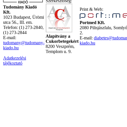
Szerkesztőség:
Tudomány Kiadó
Print & Web:
Kft.
1023 Budapest, Ürömi
utca 56., III. em.
Portmed Kft.
Telefon: (1) 273-2840,
2080 Pilisjászfalu, Somly
(1) 273-2844
2.
Alapítvány a
E-mail:
E-mail:
diabetes@tudoma
Cukorbetegekért
tudomany@tudomany-
kiado.hu
8200 Veszprém,
kiado.hu
Templom u. 9.
Adatkezelési
tájékoztató