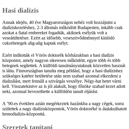
Hasi dialízis
Annak idején, 40 éve Magyarországon nehéz volt hozzájutni a
dialíziskezeléshez, 2-3 állomás működött Budapesten, inkább csak
azokat a fiatal embereket fogadták, akiknek esélyük volt a
veseátültetésre. Ezért az idősebb, veseszövődménnyel kínlódó
cukorbetegek alig-alig kaptak esélyt.
Ezért indították el Vörös doktorék kórházukban a hasi dialízis
központot, amely nagyon sikeresen működött, egyre több és több
betegnek segítettek. A külföldi tanulmányutaknak közvetlen hasznát
is látta. Finnországban tanulta meg például, hogy a hasi dialízishez
szükséges katéter beültetése után nem szabad azonnal elkezdeni a
dializálást, mert fennáll a szivárgás veszélye. Négy-hat hetet várni
kell. Visszatekintve az is jól alakult, hogy főnöke szabad kezet adott
neki, azonnal bevezethette a külföldön tanult eljárást.
A ’90-es években aztán megérkeztek hazánkba a nagy cégek, sorra
születtek a nagy dialízisközpontok, Vörös doktoréké is átalakulhatott
hemodialízis-központtá.
Szeretek tanítani