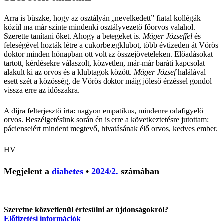
Arra is büszke, hogy az osztályán „nevelkedett” fiatal kollégák
közül ma már szinte mindenki osztályvezető főorvos valahol.
Szerette tanítani őket. Ahogy a betegeket is.
Máger Józseffel
és
feleségével hozták létre a cukorbetegklubot, több évtizeden át Vörös
doktor minden hónapban ott volt az összejöveteleken. Előadásokat
tartott, kérdésekre válaszolt, közvetlen, már-már baráti kapcsolat
alakult ki az orvos és a klubtagok között.
Máger József
halálával
esett szét a közösség, de Vörös doktor máig jóleső érzéssel gondol
vissza erre az időszakra.
A díjra felterjesztő írta: nagyon empatikus, mindenre odafigyelő
orvos. Beszélgetésünk során én is erre a következtetésre jutottam:
pácienseiért mindent megtevő, hivatásának élő orvos, kedves ember.
HV
Megjelent a
diabetes
•
2024/2.
számában
Szeretne közvetlenül értesülni az újdonságokról?
Előfizetési információk