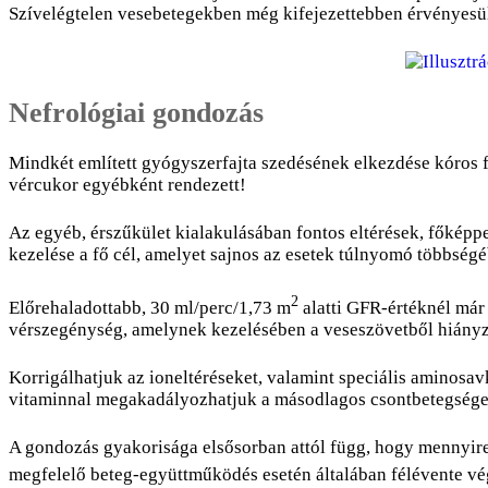
Szívelégtelen vesebetegekben még kifejezettebben érvényesül
Nefrológiai gondozás
Mindkét említett gyógyszerfajta szedésének elkezdése kóros f
vércukor egyébként rendezett!
Az egyéb, érszűkület kialakulásában fontos eltérések, főképp
kezelése a fő cél, amelyet sajnos az esetek túlnyomó többsé
2
Előrehaladottabb, 30 ml/perc/1,73 m
alatti GFR-értéknél már
vérszegénység, amelynek kezelésében a veseszövetből hiányzó
Korrigálhatjuk az ioneltéréseket, valamint speciális aminos
vitaminnal megakadályozhatjuk a másodlagos csontbetegségeket 
A gondozás gyakorisága elsősorban attól függ, hogy mennyire 
megfelelő beteg-együttműködés esetén általában félévente vég