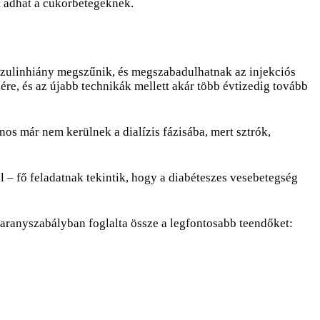
t adhat a cukorbetegeknek.
inzulinhiány megszűnik, és megszabadulhatnak az injekciós
re, és az újabb technikák mellett akár több évtizedig tovább
s már nem kerülnek a dialízis fázisába, mert sztrók,
– fő feladatnak tekintik, hogy a diabéteszes vesebetegség
ranyszabályban foglalta össze a legfontosabb teendőket: