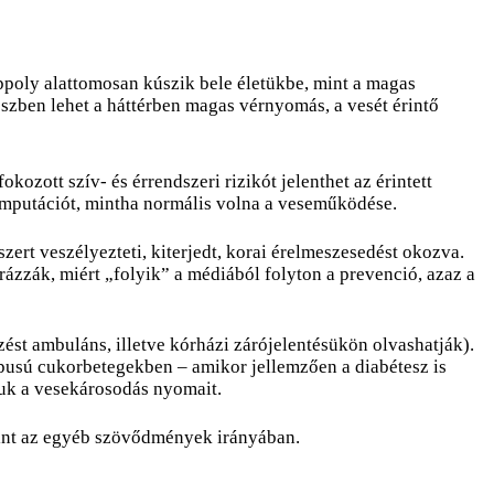
éppoly alattomosan kúszik bele életükbe, mint a magas
zben lehet a háttérben magas vérnyomás, a vesét érintő
fokozott szív- és érrendszeri rizikót jelenthet az érintett
-amputációt, mintha normális volna a veseműködése.
ert veszélyezteti, kiterjedt, korai érelmeszesedést okozva.
zzák, miért „folyik” a médiából folyton a prevenció, azaz a
st ambuláns, illetve kórházi zárójelentésükön olvashatják).
ípusú cukorbetegekben – amikor jellemzően a diabétesz is
juk a vesekárosodás nyomait.
 mint az egyéb szövődmények irányában.