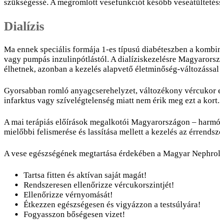
szükségessé. A megromlott vesefunkciót később veseátültetéss
Dialízis
Ma ennek speciális formája 1-es típusú diabéteszben a kombin
vagy pumpás inzulinpótlástól. A dialíziskezelésre Magyarorsz
élhetnek, azonban a kezelés alapvető életminőség-változással 
Gyorsabban romló anyagcserehelyzet, változékony vércukor ese
infarktus vagy szívelégtelenség miatt nem érik meg ezt a kort.
A mai terápiás előírások megalkotói Magyarországon – harmón
mielőbbi felismerése és lassítása mellett a kezelés az érren
A vese egészségének megtartása érdekében a Magyar Nephrolo
Tartsa fitten és aktívan saját magát!
Rendszeresen ellenőrizze vércukorszintjét!
Ellenőrizze vérnyomását!
Étkezzen egészségesen és vigyázzon a testsúlyára!
Fogyasszon bőségesen vizet!