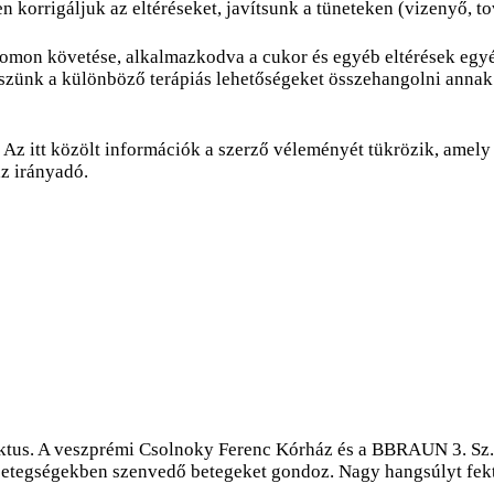
n korrigáljuk az eltéréseket, javítsunk a tüneteken (vizenyő, 
omon követése, alkalmazkodva a cukor és egyéb eltérések egy
ekszünk a különböző terápiás lehetőségeket összehangolni anna
z itt közölt információk a szerző véleményét tükrözik, amely e
z irányadó.
ktus. A veszprémi Csolnoky Ferenc Kórház és a BBRAUN 3. Sz. D
betegségekben szenvedő betegeket gondoz. Nagy hangsúlyt fekte