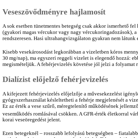
Veseszövődményre hajlamosít
A sok esetben tünetmentes betegség csak akkor ismerhető fel
(gyakori magas vércukor vagy nagy vércukoringadozások), a di
rendszeresen. Hasi ultrahangvizsgálaton gyakran nem látunk e
Kisebb vesekárosodást legkorábban a vizeletben kóros mennyi
30 mg/nap), ma egyszeri reggeli vizelet is elegendő hozzá: e
megismételjük. A fehérjevizelés követése jól jelzi a folyamat 
Dialízist előjelző fehérjevizelés
A kifejezett fehérjevizelés előjelzője a művesekezelést igén
gyógyszerhasználat késleltetheti a fehérje megjelenését a viz
Ez az érték a vese szűrő, méregtelenítő működésének jellemzőj
veseműködés romlásával csökken. A GFR-érték életkorral várh
korai veseöregedést jelent.
Ezen betegeknél – rosszabb lefolyású betegségben – fiatalab