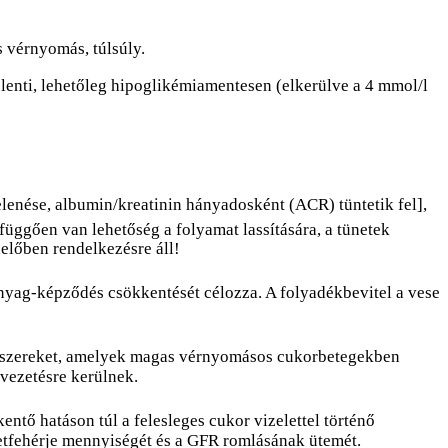
 vérnyomás, túlsúly.
 jelenti, lehetőleg hipoglikémiamentesen (elkerülve a 4 mmol/l
lenése, albumin/kreatinin hányadosként (ACR) tüntetik fel],
függően van lehetőség a folyamat lassítására, a tünetek
előben rendelkezésre áll!
­anyag-képződés csökkentését célozza. A folyadékbevitel a vese
sú szereket, amelyek magas vérnyomásos cukorbetegekben
evezetésre kerülnek.
tő hatáson túl a felesleges cukor vizelettel történő
eletfehérje mennyiségét és a GFR romlásának ütemét.