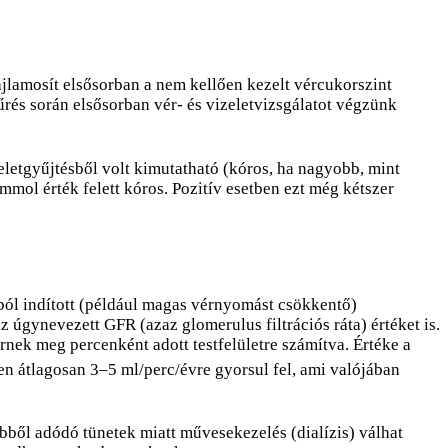
lamosít elsősorban a nem kellően kezelt vércukorszint
rés során elsősorban vér- és vizeletvizsgálatot végzünk
letgyűjtésből volt kimutatható (kóros, ha nagyobb, mint
mol érték felett kóros. Pozitív esetben ezt még kétszer
kból indított (például magas vérnyomást csökkentő)
 úgynevezett GFR (azaz glomerulus filtrációs ráta) értéket is.
rnek meg percenként adott testfelületre számítva. Értéke a
 átlagosan 3–5 ml/perc/évre gyorsul fel, ami valójában
ből adódó tünetek miatt művesekezelés (dialízis) válhat