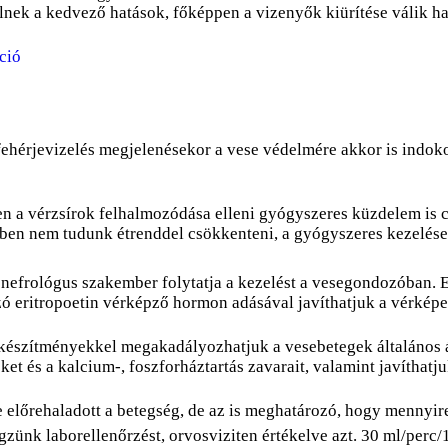
nek a kedvező hatások, főképpen a vizenyők kiürítése válik h
ehérjevizelés megjelenésekor a vese védelmére akkor is indoko
en a vérzsírok felhalmozódása elleni gyógyszeres küzdelem is c
gében nem tudunk étrenddel csökkenteni, a gyógyszeres kezelés
 nefrológus szakember folytatja a kezelést a vesegondozóban.
 eritropoetin vérképző hormon adásával javíthatjuk a vérképe
avkészítményekkel megakadályozhatjuk a vesebetegek általános 
és a kalcium-, foszforháztartás zavarait, valamint javíthatjuk
előrehaladott a betegség, de az is meghatározó, hogy mennyire
zünk laborellenőrzést, orvosviziten értékelve azt. 30 ml/perc/