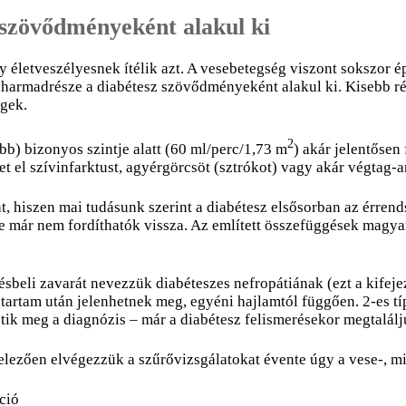
 szövődményeként alakul ki
y életveszélyesnek ítélik azt. A vesebetegség viszont sokszor 
harmadrésze a diabétesz szövődményeként alakul ki. Kisebb rés
égek.
2
bb) bizonyos szintje alatt (60 ml/perc/1,73 m
) akár jelentősen 
t el szívinfarktust, agyérgörcsöt (sztrókot) vagy akár végtag
hiszen mai tudásunk szerint a diabétesz elsősorban az érrendsz
már nem fordíthatók vissza. Az említett összefüggések magyará
li zavarát nevezzük diabéteszes nefropátiának (ezt a kifejezé
tartam után jelenhetnek meg, egyéni hajlamtól függően. 2-es t
etik meg a diagnózis – már a diabétesz felismerésekor megtalál
kötelezően elvégezzük a szűrővizsgálatokat évente úgy a vese-,