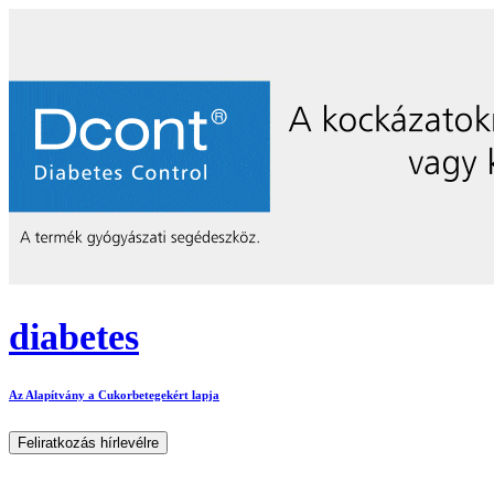
diabetes
Az Alapítvány a Cukorbetegekért lapja