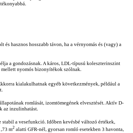
atékonyabbá.
lt és hasznos hosszabb távon, ha a vérnyomás és (vagy) a
élja a gondozásnak. A káros, LDL-típusú koleszterinszint
e mellett nyomós bizonyítékok szólnak.
 Ekkorra kialakulhatnak egyéb következmények, például a
t.
állapotának romlását, izomtömegének elvesztését. Aktív D-
 az inzulinhatást.
 stabil a vesefunkció. Időben kevésbé változó értékek,
2
1,73 m
alatti GFR-nél, gyorsan romló esetekben 3 havonta,