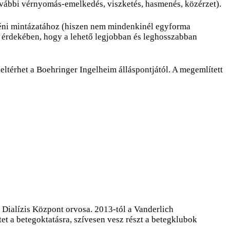
további vérnyomás-emelkedés, viszketés, hasmenés, közérzet).
éni mintázatához (hiszen nem mindenkinél egyforma
k érdekében, hogy a lehető legjobban és leghosszabban
ltérhet a Boehringer Ingelheim álláspontjától. A megemlített
ialízis Központ orvosa. 2013-­tól a Vanderlich
t a betegoktatásra, szívesen vesz részt a betegklubok