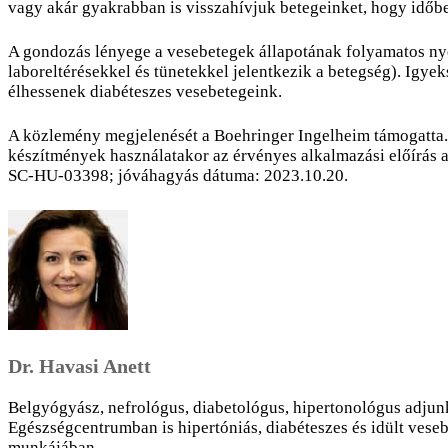
vagy akár gyakrabban is visszahívjuk betegeinket, hogy időbe
A gondozás lényege a vesebetegek állapotának folyamatos ny
laboreltérésekkel és tünetekkel jelentkezik a betegség). Igy
élhessenek diabéteszes vesebetegeink.
A közlemény megjelenését a Boehringer Ingelheim támogatta. A
készítmények használatakor az érvényes alkalmazási előírás a
SC-HU-03398; jóváhagyás dátuma: 2023.10.20.
Dr. Havasi Anett
Belgyógyász, nefrológus, diabetológus, hipertonológus adjun
Egészségcentrumban is hipertóniás, diabéteszes és idült vese
munkájában.