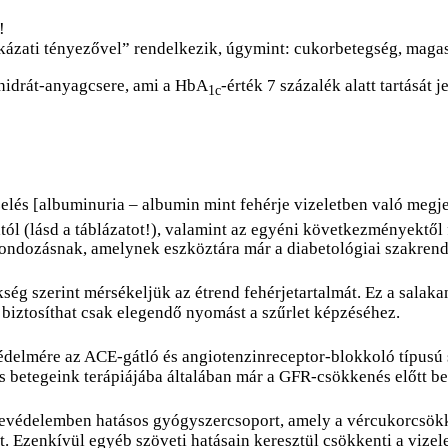
!
kázati tényezővel” rendelkezik, úgymint: cukorbetegség, magas
nhidrát-anyagcsere, ami a HbA
-érték 7 százalék alatt tartását
1c
lés [albuminuria – albumin mint fehérje vizeletben való megje
tól (lásd a táblázatot!), valamint az egyéni következményektől 
 gondozásnak, amelynek eszköztára már a diabetológiai szakrend
kség szerint mérsékeljük az étrend fehérjetartalmát. Ez a salak
 biztosíthat csak elegendő nyomást a szűrlet képzéséhez.
védelmére az ACE-gátló és angiotenzinreceptor-blokkoló típu
 és betegeink terápiájába általában már a GFR-csökkenés előtt b
sevédelemben hatásos gyógyszercsoport, amely a vércukorcsökken
ját. Ezenkívül egyéb szöveti hatásain keresztül csökkenti a viz