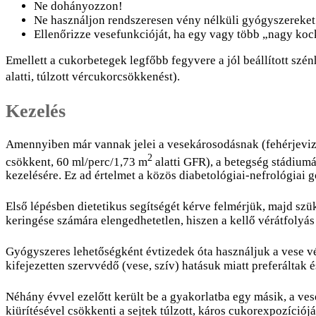
Ne dohányozzon!
Ne használjon rendszeresen vény nélküli gyógyszereket
Ellenőrizze vesefunkcióját, ha egy vagy több „nagy koc
Emellett a cukorbetegek legfőbb fegyvere a jól beállított szé
alatti, túlzott vércukorcsökkenést).
Kezelés
Amennyiben már vannak jelei a vesekárosodásnak (fehérjevize
2
csökkent, 60 ml/perc/1,73 m
alatti GFR), a betegség stádiumá
kezelésére. Ez ad értelmet a közös diabetológiai-nefrológiai
Első lépésben dietetikus segítségét kérve felmérjük, majd szü
keringése számára elengedhetetlen, hiszen a kellő vérátfolyás
Gyógyszeres lehetőségként évtizedek óta használjuk a vese 
kifejezetten szervvédő (vese, szív) hatásuk miatt preferáltak
Néhány évvel ezelőtt került be a gyakorlatba egy másik, a ve
kiürítésével csökkenti a sejtek túlzott, káros cukorexpozíció