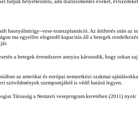
el tudjuk helyettesíteni, ami dialízismentes éveket, évtizedeke
ált hasnyálmirigy–vese-transzplantáció. Az átültetés után az 
ágon ma egyelőre elegendő kapacitás áll a betegek rendelkezésé
jár.
tén a betegek érrendszere annyira károsodik, hogy sokan sajno
iában az amerikai és európai nemzetközi szakmai ajánlásokkal 
dszeri szövődmények szempontjából is védő hatású legyen.
giai Társaság a Nemzeti veseprogram keretében (2011) nyolc a