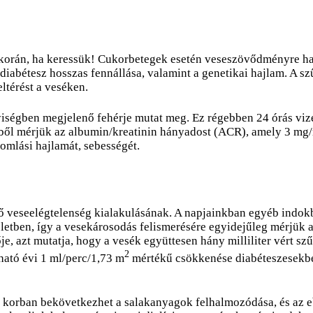
 korán, ha keressük! Cukorbetegek esetén veseszövődményre haj
abétesz hosszas fennállása, valamint a genetikai hajlam. A szű
ltérést a veséken.
ségben megjelenő fehérje mutat meg. Ez régebben 24 órás vize
bből mérjük az albumin/kreatinin hányadost (ACR), amely 3 mg/m
romlási hajlamát, sebességét.
ylő veseelégtelenség kialakulásának. A napjainkban egyéb indo
eletben, így a vesekárosodás felismerésére egyidejűleg mérjük az
e, azt mutatja, hogy a vesék együttesen hány milliliter vért szű
2
ató évi 1 ml/perc/1,73 m
mértékű csökkenése diabéteszesekben
b korban bekövetkezhet a salakanyagok felhalmozódása, és az eb