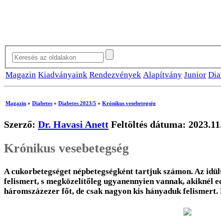
Magazin
Kiadványaink
Rendezvények
Alapítvány
Junior
Dia
Magazin
»
Diabetes
»
Diabetes 2023/5
»
Krónikus vesebetegség
Szerző:
Dr. Havasi Anett
Feltöltés dátuma: 2023.11
Krónikus vesebetegség
A cukorbetegséget népbetegségként tartjuk számon. Az idü
felismert, s megközelítőleg ugyanennyien vannak, akiknél
háromszázezer főt, de csak nagyon kis hányaduk felismert. 