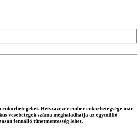
 a cukorbetegekét. Hétszázezer ember cukorbetegsége már
ikus vesebetegek száma meghaladhatja az egymillió
zasan fennálló tünetmentesség lehet.