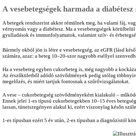
A vesebetegségek harmada a diabétesz
A betegek rendszerint akkor rémülnek meg, ha valami fáj, vag
vérnyomás vagy a diabétesz. Ma a vesebetegségek körülbelül 
gyulladások és immunfolyamatok, valamint szív- és érbetegs
Bármely okból jön is létre e vesebetegség, az eGFR (lásd késő
számára, azaz: a beteg 10–20-szor nagyobb eséllyel szenvedhe
Ha a vesebeteg egyben cukorbeteg is, még nagyobb a kockázat, 
Az érszűkületből adódó szövődmények pedig utólag többnyire 
megelőzés, és miért tartjuk fontosnak a szűrővizsgálatokat.
A vese – cukorbetegség szövődményeként kialakuló – működésbe
Ennek jelei 1-es típusú cukorbetegekben 10–15 éves betegség
lassan, tünetszegényen alakul ki, ezért viszonylag későn szül
1-es típusban ezért 5 év után, 2-es típusban a diagnózistól 