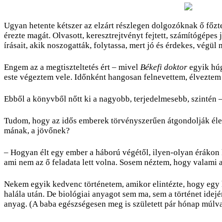
Ugyan hetente kétszer az elzárt részlegen dolgozóknak ő főzte
érezte magát. Olvasott, keresztrejtvényt fejtett, számítógépe
írásait, akik noszogatták, folytassa, mert jó és érdekes, végü
Engem az a megtiszteltetés ért – mivel
Békefi doktor
egyik húg
este végeztem vele. Időnként hangosan felnevettem, élveztem a
Ebből a könyvből nőtt ki a nagyobb, terjedelmesebb, szintén 
Tudom, hogy az idős emberek törvényszerűen átgondolják élet
mának, a jövőnek?
– Hogyan élt egy ember a háború végétől, ilyen-olyan érákon 
ami nem az ő feladata lett volna. Sosem néztem, hogy valami a
Nekem egyik kedvenc történetem, amikor elintézte, hogy egy h
halála után. De biológiai anyagot sem ma, sem a történet idej
anyag. (A baba egészségesen meg is született pár hónap múlva