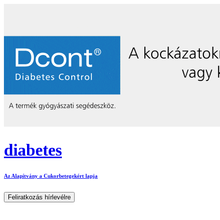
diabetes
Az Alapítvány a Cukorbetegekért lapja