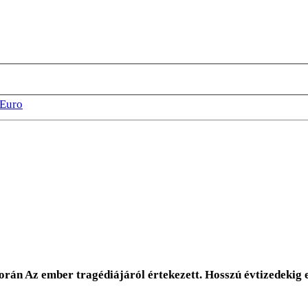
Euro
án Az ember tragédiájáról értekezett. Hosszú évtizedekig ez 