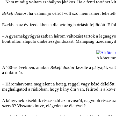
– Nem mindig voltam szabályos játékos. Ha a fenti történet k
Békefi doktor
, ha valami jó célról volt szó, nem ismert lehet
Ezekben az évtizedekben a diabetológia óriásit fejlődött. E f
– A gyermekgyógyászatban három változást tartok a legnagyo
kontrollon alapuló diabéteszgondozást. Manapság tizedannyit
A kötet m
A ’60-as években, amikor
Békefi doktor
kezdte a pályáját, val
a doktor úr.
– Háromhavonta megjelent a beteg, reggel vagy késő délelőtt,
meghallgatod a rádióban, hogy hány óra van, felírod, s a köv
A könyvnek kisebbik része szól az orvosról, nagyobb része az e
szerző? Visszatekintve, elégedett az életével?