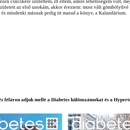
g ezen csücskére születtem, itt éltem, amire lehetőségem volt, 
ületett az első unokám, akkor éreztem: most vált gömbölyűvé a
k és mindenki másnak pedig itt marad a könyv, a Kalandárium.
és féláron adjuk mellé a Diabetes különszámokat és a Hyper