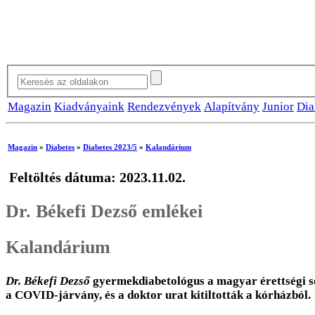
Magazin
Kiadványaink
Rendezvények
Alapítvány
Junior
Dia
Magazin
»
Diabetes
»
Diabetes 2023/5
»
Kalandárium
Feltöltés dátuma: 2023.11.02.
Dr. Békefi Dezső emlékei
Kalandárium
Dr. Békefi Dezső
gyermekdiabetológus a magyar érettségi sor
a COVID-járvány, és a doktor urat kitiltották a kórházból.