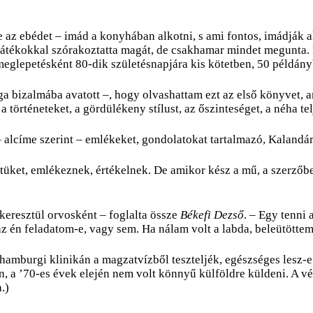
 az ebédet – imád a konyhában alkotni, s ami fontos, imádják a
s játékokkal szórakoztatta magát, de csakhamar mindet megunta. 
l meglepetésként 80-dik születésnapjára kis kötetben, 50 példán
a bizalmába avatott –, hogy olvashattam ezt az első könyvet, am
 történeteket, a gördülékeny stílust, az őszinteséget, a néha t
– alcíme szerint – emlékeket, gondolatokat tartalmazó, Kalandá
üket, emlékeznek, értékelnek. De amikor kész a mű, a szerzőbe
keresztül orvosként – foglalta össze
Békefi Dezső
. – Egy tenni
z én feladatom-e, vagy sem. Ha nálam volt a labda, beleütöttem
amburgi klinikán a magzatvízből teszteljék, egészséges lesz-e
én, a ’70-es évek elején nem volt könnyű külföldre küldeni. A v
.)