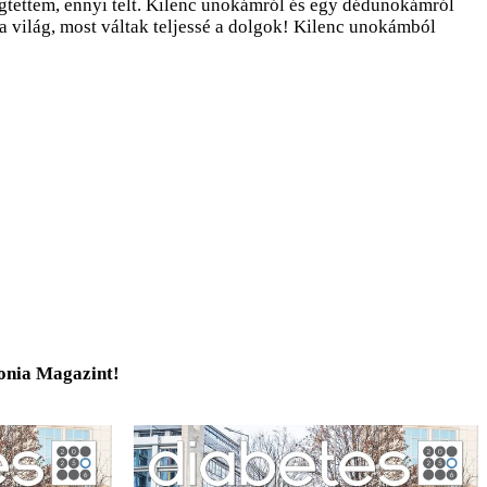
megtettem, ennyi telt. Kilenc unokámról és egy dédunokámról
 világ, most váltak teljessé a dolgok! Kilenc unokámból
tonia Magazint!