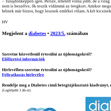
– Tulajdonképpen igen. Persze, lehetett volna jobb, de a vilá
nem is beszélve, ők teszik vidámmá az öregkort. Amikor megsz
hétnek már biztos, hogy lesznek emlékei rólam. A két kicsine
HV
Megjelent a
diabetes
•
2023/5.
számában
Szeretne közvetlenül értesülni az újdonságokról?
Előfizetési információk
Hírlevélben szeretne értesülni az újdonságokról?
Feliratkozás hírlevélre
Rendelje meg a Diabetes című betegtájékoztató kiadványt, 
(Legfeljebb 3 db-ot)