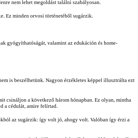
enre nem lehet megoldást találni szabályosan.
ke. Ez minden orvosi történetéből sugárzik.
nak gyógyíthatóságát, valamint az edukáción és home-
nem is beszélhetünk. Nagyon érzékletes képpel illusztrálta ezt
, mit csináljon a következő három hónapban. Ez olyan, mintha
a cédulát, amire felírtad.
ból az sugárzik: így volt jó, ahogy volt. Valóban így érzi a