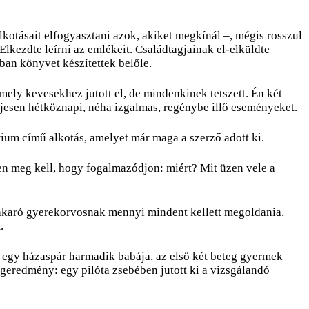
lkotásait elfogyasztani azok, akiket megkínál –, mégis rosszul
Elkezdte leírni az emlékeit. Családtagjainak el-elküldte
yban könyvet készítettek belőle.
ely kevesekhez jutott el, de mindenkinek tetszett. Én két
eljesen hétköznapi, néha izgalmas, regénybe illő eseményeket.
rium című alkotás, amelyet már maga a szerző adott ki.
n meg kell, hogy fogalmazódjon: miért? Mit üzen vele a
 akaró gyerekorvosnak mennyi mindent kellett megoldania,
.
 egy házaspár harmadik babája, az első két beteg gyermek
égeredmény: egy pilóta zsebében jutott ki a vizsgálandó