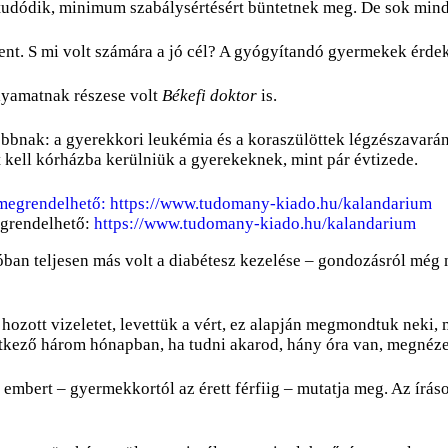
itudódik, minimum szabálysértésért büntetnek meg. De sok mind
etlent. S mi volt számára a jó cél? A gyógyítandó gyermekek érde
olyamatnak részese volt
Békefi doktor
is.
bbnak: a gyerekkori leukémia és a koraszülöttek légzészavará
 kell kórházba kerülniük a gyerekeknek, mint pár évtizede.
egrendelhető:
https://www.tudomany-kiado.hu/kalandarium
óban teljesen más volt a diabétesz kezelése – gondozásról még 
 hozott vizeletet, levettük a vért, ez alapján megmondtuk neki
etkező három hónapban, ha tudni akarod, hány óra van, megnézed 
mbert – gyermekkortól az érett férfiig – mutatja meg. Az írások