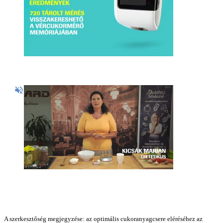
A szerkesztőség megjegyzése: az optimális cukoranyagcsere eléréséhez az