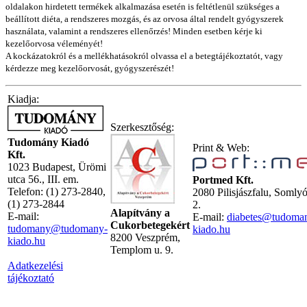
oldalakon hirdetett termékek alkalmazása esetén is feltétlenül szükséges a
beállított diéta, a rendszeres mozgás, és az orvosa által rendelt gyógyszerek
használata, valamint a rendszeres ellenőrzés! Minden esetben kérje ki
kezelőorvosa véleményét!
A kockázatokról és a mellékhatásokról olvassa el a betegtájékoztatót, vagy
kérdezze meg kezelőorvosát, gyógyszerészét!
Kiadja:
Szerkesztőség:
Tudomány Kiadó
Print & Web:
Kft.
1023 Budapest, Ürömi
utca 56., III. em.
Portmed Kft.
Telefon: (1) 273-2840,
2080 Pilisjászfalu, Somly
(1) 273-2844
2.
Alapítvány a
E-mail:
E-mail:
diabetes@tudoma
Cukorbetegekért
tudomany@tudomany-
kiado.hu
8200 Veszprém,
kiado.hu
Templom u. 9.
Adatkezelési
tájékoztató