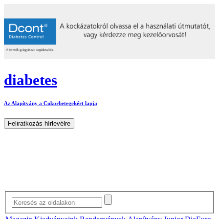
diabetes
Az Alapítvány a Cukorbetegekért lapja