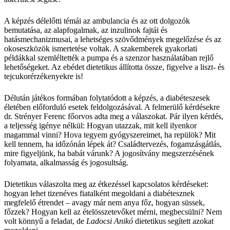
A képzés délelőtti témái az ambulancia és az ott dolgozók
bemutatása, az alapfogalmak, az inzulinok fajtái és
hatásmechanizmusai, a lehetséges szövődmények megelőzése és az
okoseszközök ismertetése voltak. A szakemberek gyakorlati
példákkal szemléltették a pumpa és a szenzor használatában rejlő
lehetőségeket. Az ebédet dietetikus állította össze, figyelve a liszt- és
tejcukorérzékenyekre is!
Délután játékos formában folytatódott a képzés, a diabéteszesek
életében előforduló esetek feldolgozásával. A felmerülő kérdésekre
dr. Strényer Ferenc főorvos adta meg a válaszokat. Pár ilyen kérdés,
a teljesség igénye nélkül: Hogyan utazzak, mit kell ilyenkor
magammal vinni? Hova tegyem gyógyszereimet, ha repülök? Mit
kell tennem, ha időzónán lépek át? Családtervezés, fogamzásgátlás,
mire figyeljünk, ha babát várunk? A jogosítvány megszerzésének
folyamata, alkalmasság és jogosultság.
Dietetikus válaszolta meg az étkezéssel kapcsolatos kérdéseket:
hogyan lehet tizenéves fiatalként megoldani a diabétesznek
megfelelő étrendet – avagy már nem anya főz, hogyan süssek,
főzzek? Hogyan kell az ételösszetevőket mérni, megbecsülni? Nem
volt könnyű a feladat, de
Ladocsi Anikó
dietetikus segített azokat