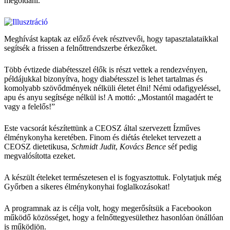
megoldani.
Meghívást kaptak az előző évek résztvevői, hogy tapasztalataikkal
segítsék a frissen a felnőttrendszerbe érkezőket.
Több évtizede diabétesszel élők is részt vettek a rendezvényen,
példájukkal bizonyítva, hogy diabétesszel is lehet tartalmas és
komolyabb szövődmények nélküli életet élni! Némi odafigyeléssel,
apu és anyu segítsége nélkül is! A mottó: „Mostantól magadért te
vagy a felelős!”
Este vacsorát készítettünk a CEOSZ által szervezett Ízműves
élménykonyha keretében. Finom és diétás ételeket tervezett a
CEOSZ dietetikusa,
Schmidt Judit
,
Kovács Bence
séf pedig
megvalósította ezeket.
A készült ételeket természetesen el is fogyasztottuk. Folytatjuk még
Győrben a sikeres élménykonyhai foglalkozásokat!
A programnak az is célja volt, hogy megerősítsük a Facebookon
működő közösséget, hogy a felnőttegyesülethez hasonlóan önállóan
is működjön.