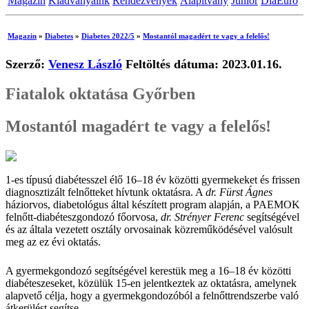
Magazin
Kiadványaink
Rendezvények
Alapítvány
Junior
DiaEuro
Magazin
»
Diabetes
»
Diabetes 2022/5
»
Mostantól magadért te vagy a felelős!
Szerző:
Venesz László
Feltöltés dátuma: 2023.01.16.
Fiatalok oktatása Győrben
Mostantól magadért te vagy a felelős!
1-es típusú diabétesszel élő 16–18 év közötti gyermekeket és frissen
diagnosztizált felnőtteket hívtunk oktatásra. A
dr. Fürst Ágnes
háziorvos, diabetológus által készített program alapján, a PAEMOK
felnőtt-diabéteszgondozó főorvosa,
dr. Strényer Ferenc
segítségével
és az általa vezetett osztály orvosainak közreműködésével valósult
meg az ez évi oktatás.
A gyermekgondozó segítségével kerestük meg a 16–18 év közötti
diabéteszeseket, közülük 15-en jelentkeztek az oktatásra, amelynek
alapvető célja, hogy a gyermekgondozóból a felnőttrendszerbe való
átkerülést segítse.