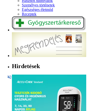
Hasznos tudnivalók
Személyes történetek
Egészséges életmód
Receptek
Hirdetések