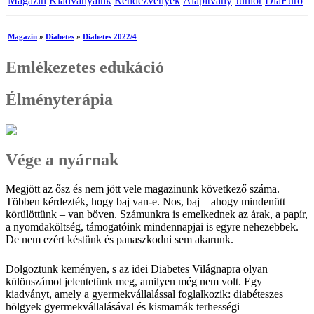
Magazin
Kiadványaink
Rendezvények
Alapítvány
Junior
DiaEuro
Magazin
»
Diabetes
»
Diabetes 2022/4
Emlékezetes edukáció
Élményterápia
Vége a nyárnak
Megjött az ősz és nem jött vele magazinunk következő száma.
Többen kérdezték, hogy baj van-e. Nos, baj – ahogy mindenütt
körülöttünk – van bőven. Számunkra is emelkednek az árak, a papír,
a nyomdaköltség, támogatóink mindennapjai is egyre nehezebbek.
De nem ezért késtünk és panaszkodni sem akarunk.
Dolgoztunk keményen, s az idei Diabetes Világnapra olyan
különszámot jelentetünk meg, amilyen még nem volt. Egy
kiadványt, amely a gyermekvállalással foglalkozik: diabéteszes
hölgyek gyermekvállalásával és kismamák terhességi