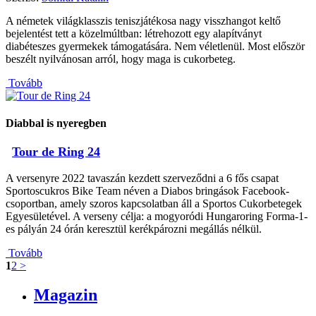
A németek világklasszis teniszjátékosa nagy visszhangot keltő
bejelentést tett a közelmúltban: létrehozott egy alapítványt
diabéteszes gyermekek támogatására. Nem véletlenül. Most először
beszélt nyilvánosan arról, hogy maga is cukorbeteg.
Tovább
Diabbal is nyeregben
Tour de Ring 24
A versenyre 2022 tavaszán kezdett szerveződni a 6 fős csapat
Sportoscukros Bike Team néven a Diabos bringások Facebook-
csoportban, amely szoros kapcsolatban áll a Sportos Cukorbetegek
Egyesületével. A verseny célja: a mogyoródi Hungaroring Forma-1-
es pályán 24 órán keresztül kerékpározni megállás nélkül.
Tovább
1
2
>
Magazin