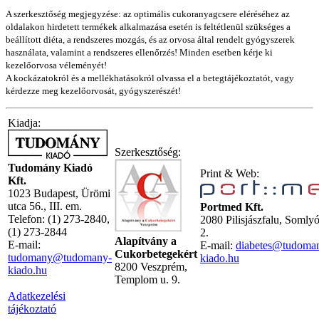
A szerkesztőség megjegyzése: az optimális cukoranyagcsere eléréséhez az
oldalakon hirdetett termékek alkalmazása esetén is feltétlenül szükséges a
beállított diéta, a rendszeres mozgás, és az orvosa által rendelt gyógyszerek
használata, valamint a rendszeres ellenőrzés! Minden esetben kérje ki
kezelőorvosa véleményét!
A kockázatokról és a mellékhatásokról olvassa el a betegtájékoztatót, vagy
kérdezze meg kezelőorvosát, gyógyszerészét!
Kiadja:
Szerkesztőség:
Tudomány Kiadó
Print & Web:
Kft.
1023 Budapest, Ürömi
utca 56., III. em.
Portmed Kft.
Telefon: (1) 273-2840,
2080 Pilisjászfalu, Somly
(1) 273-2844
2.
Alapítvány a
E-mail:
E-mail:
diabetes@tudoma
Cukorbetegekért
tudomany@tudomany-
kiado.hu
8200 Veszprém,
kiado.hu
Templom u. 9.
Adatkezelési
tájékoztató