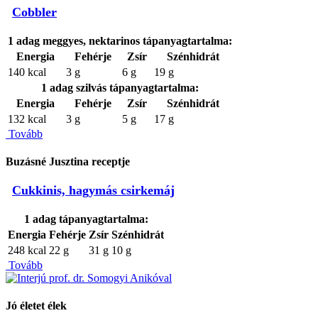
Cobbler
1 adag meggyes, nektarinos tápanyagtartalma:
Energia
Fehérje
Zsír
Szénhidrát
140 kcal
3 g
6 g
19 g
1 adag szilvás tápanyagtartalma:
Energia
Fehérje
Zsír
Szénhidrát
132 kcal
3 g
5 g
17 g
Tovább
Buzásné Jusztina receptje
Cukkinis, hagymás csirkemáj
1 adag tápanyagtartalma:
Energia
Fehérje
Zsír
Szénhidrát
248 kcal
22 g
31 g
10 g
Tovább
Jó életet élek