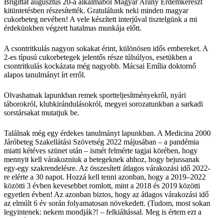
Brigittát augusztus 20-a alkalmából Magyar Arany Érdemkereszt
kitüntetésben részesítették. Gratulálunk neki minden magyar
cukorbeteg nevében! A vele készített interjúval tisztelgünk a mi
érdekünkben végzett hatalmas munkája előtt.
A csontritkulás nagyon sokakat érint, különösen idős embereket. A
2-es típusú cukorbetegek jelentős része túlsúlyos, esetükben a
csontritkulás kockázata még nagyobb. Mácsai Emília doktornő
alapos tanulmányt írt erről.
Olvashatnak lapunkban remek sportteljesítményekről, nyári
táborokról, klubkirándulásokról, megyei sorozatunkban a sarkadi
sorstársakat mutatjuk be.
Találnak még egy érdekes tanulmányt lapunkban. A Medicina 2000
Járóbeteg Szakellátási Szövetség 2022 májusában – a pandémia
miatti kétéves szünet után – ismét felmérte tagjai körében, hogy
mennyit kell várakozniuk a betegeknek ahhoz, hogy bejussanak
egy-egy szakrendelésre. Az összesített átlagos várakozási idő 2022-
re elérte a 30 napot. Hozzá kell tenni azonban, hogy a 2019–2022
közötti 3 évben kevesebbet romlott, mint a 2018 és 2019 közötti
egyetlen évben! Az azonban biztos, hogy az átlagos várakozási idő
az elmúlt 6 év során folyamatosan növekedett. (Tudom, most sokan
legyintenek: nekem mondják?! – felkiáltással. Meg is értem ezt a