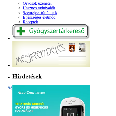
Orvosok üzenetei
Hasznos tudnivalók
Személyes történetek
Egészséges életmód
Receptek
Hirdetések