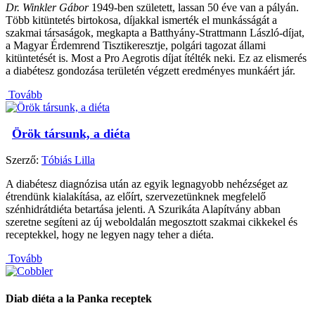
Dr. Winkler Gábor
1949-ben született, lassan 50 éve van a pályán.
Több kitüntetés birtokosa, díjakkal ismerték el munkásságát a
szakmai társaságok, megkapta a Batthyány-Strattmann László-díjat,
a Magyar Érdemrend Tisztikeresztje, polgári tagozat állami
kitüntetését is. Most a Pro Aegrotis díjat ítélték neki. Ez az elismerés
a diabétesz gondozása területén végzett eredményes munkáért jár.
Tovább
Örök társunk, a diéta
Szerző:
Tóbiás Lilla
A diabétesz diagnózisa után az egyik legnagyobb nehézséget az
étrendünk kialakítása, az előírt, szervezetünknek megfelelő
szénhidrátdiéta betartása jelenti. A Szurikáta Alapítvány abban
szeretne segíteni az új weboldalán megosztott szakmai cikkekel és
receptekkel, hogy ne legyen nagy teher a diéta.
Tovább
Diab diéta a la Panka receptek