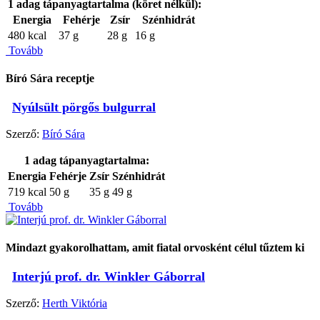
1 adag tápanyagtartalma (köret nélkül):
Energia
Fehérje
Zsír
Szénhidrát
480 kcal
37 g
28 g
16 g
Tovább
Bíró Sára receptje
Nyúlsült pörgős bulgurral
Szerző:
Bíró Sára
1 adag tápanyagtartalma:
Energia
Fehérje
Zsír
Szénhidrát
719 kcal
50 g
35 g
49 g
Tovább
Mindazt gyakorolhattam, amit fiatal orvosként célul tűztem ki
Interjú prof. dr. Winkler Gáborral
Szerző:
Herth Viktória