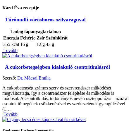
Kard Éva receptje
Túrónudli vörösboros szilvaraguval
1 adag tápanyagtartalma:
Energia
Fehérje
Zsír
Szénhidrát
355 kcal
16 g
12 g
43 g
Tovább
A cukorbetegségben kialakuló csontritkulásról
Szerző:
Dr. Mácsai Emília
A cukorbetegség számos szerv és szervrendszer működését
megváltoztatja, így a csontrendszer felépítése és működése is
módosul. A csontritkulás, tudományos nevén oszteoporózis – azaz a
csontok tömegének csökkenésével és szerkezetének gyengülésével
(1…
Tovább
Szekeres Lajosné receptje