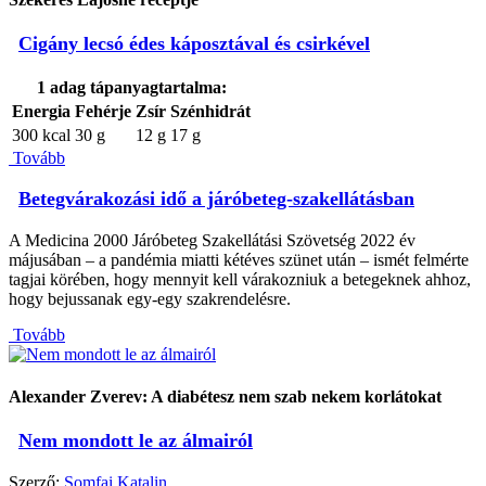
Cigány lecsó édes káposztával és csirkével
1 adag tápanyagtartalma:
Energia
Fehérje
Zsír
Szénhidrát
300 kcal
30 g
12 g
17 g
Tovább
Betegvárakozási idő a járóbeteg-szakellátásban
A Medicina 2000 Járóbeteg Szakellátási Szövetség 2022 év
májusában – a pandémia miatti kétéves szünet után – ismét felmérte
tagjai körében, hogy mennyit kell várakozniuk a betegeknek ahhoz,
hogy bejussanak egy-egy szakrendelésre.
Tovább
Alexander Zverev: A diabétesz nem szab nekem korlátokat
Nem mondott le az álmairól
Szerző:
Somfai Katalin