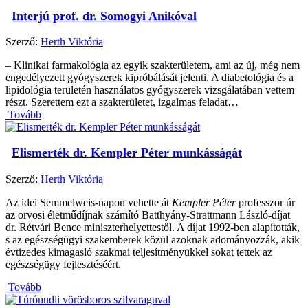
Interjú prof. dr. Somogyi Anikóval
Szerző:
Herth Viktória
– Klinikai farmakológia az egyik szakterületem, ami az új, még nem
engedélyezett gyógyszerek kipróbálását jelenti. A diabetológia és a
lipidológia területén használatos gyógyszerek vizsgálatában vettem
részt. Szerettem ezt a szakterületet, izgalmas feladat…
Tovább
Elismerték dr. Kempler Péter munkásságát
Szerző:
Herth Viktória
Az idei Semmelweis-napon vehette át
Kempler Péter
professzor úr
az orvosi életműdíjnak számító Batthyány-Strattmann László-díjat
dr. Rétvári Bence miniszterhelyettestől. A díjat 1992-ben alapították,
s az egészségügyi szakemberek közül azoknak adományozzák, akik
évtizedes kimagasló szakmai teljesítményükkel sokat tettek az
egészségügy fejlesztéséért.
Tovább