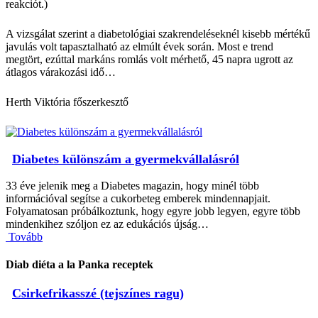
reakciót.)
A vizsgálat szerint a diabetológiai szakrendeléseknél kisebb mértékű
javulás volt tapasztalható az elmúlt évek során. Most e trend
megtört, ezúttal markáns romlás volt mérhető, 45 napra ugrott az
átlagos várakozási idő…
Herth Viktória
főszerkesztő
Diabetes különszám a gyermekvállalásról
33 éve jelenik meg a Diabetes magazin, hogy minél több
információval segítse a cukorbeteg emberek mindennapjait.
Folyamatosan próbálkoztunk, hogy egyre jobb legyen, egyre több
mindenkihez szóljon ez az edukációs újság…
Tovább
Diab diéta a la Panka receptek
Csirkefrikasszé (tejszínes ragu)