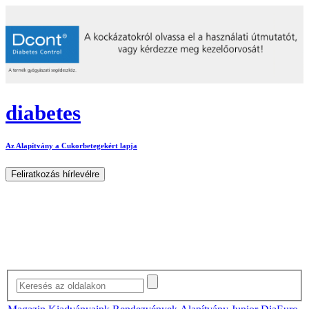
diabetes
Az Alapítvány a Cukorbetegekért lapja