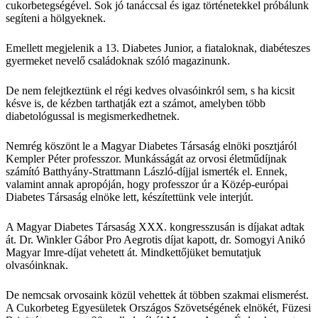
cukorbetegségével. Sok jó tanáccsal és igaz történetekkel próbálunk
segíteni a hölgyeknek.
Emellett megjelenik a 13. Diabetes Junior, a fiataloknak, diabéteszes
gyermeket nevelő családoknak szóló magazinunk.
De nem felejtkeztünk el régi kedves olvasóinkról sem, s ha kicsit
késve is, de kézben tarthatják ezt a számot, amelyben több
diabetológussal is megismerkedhetnek.
Nemrég köszönt le a Magyar Diabetes Társaság elnöki posztjáról
Kempler Péter professzor. Munkásságát az orvosi életműdíjnak
számító Batthyány-Strattmann László-díjjal ismerték el. Ennek,
valamint annak apropóján, hogy professzor úr a Közép-európai
Diabetes Társaság elnöke lett, készítettünk vele interjút.
A Magyar Diabetes Társaság XXX. kongresszusán is díjakat adtak
át. Dr. Winkler Gábor Pro Aegrotis díjat kapott, dr. Somogyi Anikó
Magyar Imre-díjat vehetett át. Mindkettőjüket bemutatjuk
olvasóinknak.
De nemcsak orvosaink közül vehettek át többen szakmai elismerést.
A Cukorbeteg Egyesületek Országos Szövetségének elnökét, Füzesi