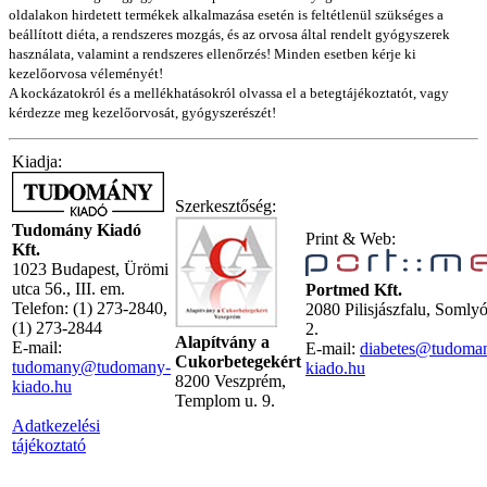
oldalakon hirdetett termékek alkalmazása esetén is feltétlenül szükséges a
beállított diéta, a rendszeres mozgás, és az orvosa által rendelt gyógyszerek
használata, valamint a rendszeres ellenőrzés! Minden esetben kérje ki
kezelőorvosa véleményét!
A kockázatokról és a mellékhatásokról olvassa el a betegtájékoztatót, vagy
kérdezze meg kezelőorvosát, gyógyszerészét!
Kiadja:
Szerkesztőség:
Tudomány Kiadó
Print & Web:
Kft.
1023 Budapest, Ürömi
utca 56., III. em.
Portmed Kft.
Telefon: (1) 273-2840,
2080 Pilisjászfalu, Somly
(1) 273-2844
2.
Alapítvány a
E-mail:
E-mail:
diabetes@tudoma
Cukorbetegekért
tudomany@tudomany-
kiado.hu
8200 Veszprém,
kiado.hu
Templom u. 9.
Adatkezelési
tájékoztató