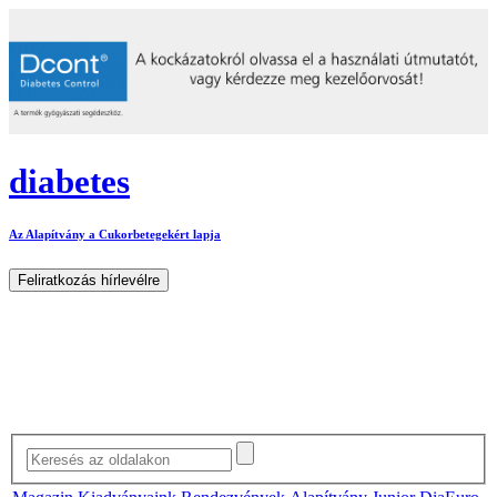
diabetes
Az Alapítvány a Cukorbetegekért lapja