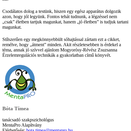
Csodálatos dolog a testünk, hiszen egy egész apparátus dolgozik
azon, hogy jól legyünk. Fontos tehát tudnunk, a légzéssel nem
„csak” életben tartjuk magunkat, hanem „jó életben” is tudjuk tartani
magunkat.
Stílszerűen egy megkönnyebbült sóhajtással zártam ezt a cikket,
remélve, hogy „átment” minden. Akit részletesebben is érdekel a
téma, annak jó szívvel ajánlom Mogyorósy-Révész Zsuzsanna
Érzelemregulációs technikák a gyakorlatban című könyvét.
Bóta Tímea
tanácsadó szakpszichológus
MentaPro Alapítvány
Elérhetőség:
bota.timea@mentapro.hu