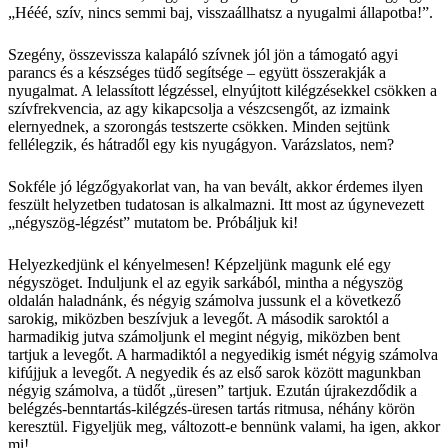
„Hééé, szív, nincs semmi baj, visszaállhatsz a nyugalmi állapotba!”.
Szegény, összevissza kalapáló szívnek jól jön a támogató agyi
parancs és a készséges tüdő segítsége – együtt összerakják a
nyugalmat. A lelassított légzéssel, elnyújtott kilégzésekkel csökken a
szívfrekvencia, az agy kikapcsolja a vészcsengőt, az izmaink
elernyednek, a szorongás testszerte csökken. Minden sejtünk
fellélegzik, és hátradől egy kis nyugágyon. Varázslatos, nem?
Sokféle jó légzőgyakorlat van, ha van bevált, akkor érdemes ilyen
feszült helyzetben tudatosan is alkalmazni. Itt most az úgynevezett
„négyszög-légzést” mutatom be. Próbáljuk ki!
Helyezkedjünk el kényelmesen! Képzeljünk magunk elé egy
négyszöget. Induljunk el az egyik sarkából, mintha a négyszög
oldalán haladnánk, és négyig számolva jussunk el a következő
sarokig, miközben beszívjuk a levegőt. A második saroktól a
harmadikig jutva számoljunk el megint négyig, miközben bent
tartjuk a levegőt. A harmadiktól a negyedikig ismét négyig számolva
kifújjuk a levegőt. A negyedik és az első sarok között magunkban
négyig számolva, a tüdőt „üresen” tartjuk. Ezután újrakezdődik a
belégzés-benntartás-kilégzés-üresen tartás ritmusa, néhány körön
keresztül. Figyeljük meg, változott-e bennünk valami, ha igen, akkor
mi!