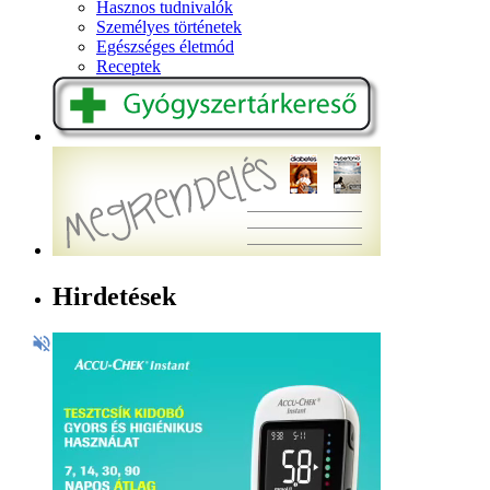
Hasznos tudnivalók
Személyes történetek
Egészséges életmód
Receptek
Hirdetések