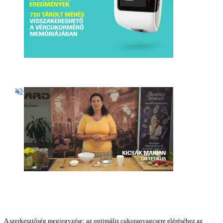
A szerkesztőség megjegyzése: az optimális cukoranyagcsere eléréséhez az