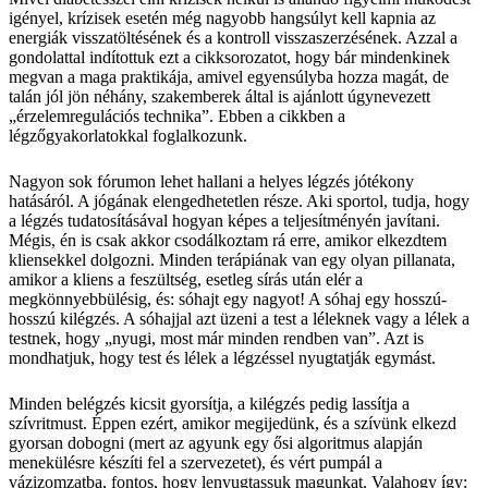
igényel, krízisek esetén még nagyobb hangsúlyt kell kapnia az
energiák visszatöltésének és a kontroll visszaszerzésének. Azzal a
gondolattal indítottuk ezt a cikksorozatot, hogy bár mindenkinek
megvan a maga praktikája, amivel egyensúlyba hozza magát, de
talán jól jön néhány, szakemberek által is ajánlott úgynevezett
„érzelemregulációs technika”. Ebben a cikkben a
légzőgyakorlatokkal foglalkozunk.
Nagyon sok fórumon lehet hallani a helyes légzés jótékony
hatásáról. A jógának elengedhetetlen része. Aki sportol, tudja, hogy
a légzés tudatosításával hogyan képes a teljesítményén javítani.
Mégis, én is csak akkor csodálkoztam rá erre, amikor elkezdtem
kliensekkel dolgozni. Minden terápiának van egy olyan pillanata,
amikor a kliens a feszültség, esetleg sírás után elér a
megkönnyebbülésig, és: sóhajt egy nagyot! A sóhaj egy hosszú-
hosszú kilégzés. A sóhajjal azt üzeni a test a léleknek vagy a lélek a
testnek, hogy „nyugi, most már minden rendben van”. Azt is
mondhatjuk, hogy test és lélek a légzéssel nyugtatják egymást.
Minden belégzés kicsit gyorsítja, a kilégzés pedig lassítja a
szívritmust. Éppen ezért, amikor megijedünk, és a szívünk elkezd
gyorsan dobogni (mert az agyunk egy ősi algoritmus alapján
menekülésre készíti fel a szervezetet), és vért pumpál a
vázizomzatba, fontos, hogy lenyugtassuk magunkat. Valahogy így: