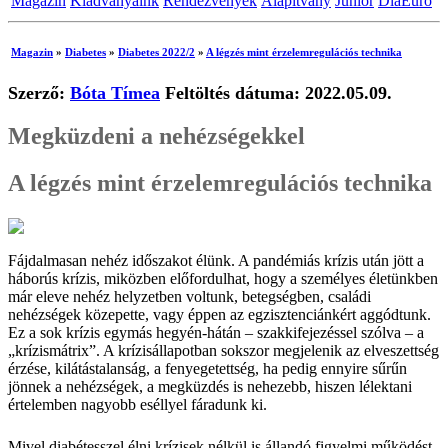
Magazin
Kiadványaink
Rendezvények
Alapítvány
Junior
DiaEuro
Magazin
»
Diabetes
»
Diabetes 2022/2
»
A légzés mint érzelemregulációs technika
Szerző:
Bóta Tímea
Feltöltés dátuma: 2022.05.09.
Megküzdeni a nehézségekkel
A légzés mint érzelemregulációs technika
Fájdalmasan nehéz időszakot élünk. A pandémiás krízis után jött a
háborús krízis, miközben előfordulhat, hogy a személyes életünkben
már eleve nehéz helyzetben voltunk, betegségben, családi
nehézségek közepette, vagy éppen az egzisztenciánkért aggódtunk.
Ez a sok krízis egymás hegyén-hátán – szakkifejezéssel szólva – a
„krízismátrix”. A krízisállapotban sokszor megjelenik az elveszettség
érzése, kilátástalanság, a fenyegetettség, ha pedig ennyire sűrűn
jönnek a nehézségek, a megküzdés is nehezebb, hiszen lélektani
értelemben nagyobb eséllyel fáradunk ki.
Mivel diabétesszel élni krízisek nélkül is állandó figyelmi működést