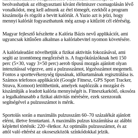
beolvashatjuk az elfogyasztani kívánt élelmiszer csomagolásán lévő
vonalkódot, meg kell adnunk az étel tömegét, ezekből a program
kiszámolja és rögzíti a bevitt kalóriát. A Yazio azt is jelzi, hogy
mennyi kalóriát fogyaszthatunk még aznap a kitűzött cél eléréséig.
Magyar fejlesztő készítette a Kalória Bázis nevű applikációt, ami
ugyancsak kitűnően alkalmas a kalóriabevitel nyomon követésére.
A kalórialeadást növelhetjük a fizikai aktivitás fokozásával, ami
segíti az izomtömeg megőrzését is. A fogyókúrázóknak heti 150
perc (5×30, vagy 3×50 perc) aerob típusú mozgás ajánlott olyan
intenzitással végezve, ami a pulzusszámot, légzésszámot megemeli.
Fontos a sporttevékenység típusának, időtartamának regisztrálása is.
Számos telefonos applikációt (Google Fitnesz, GPS Sport Tracker,
Strava, Komoot) letölthetünk, amelyek naplózzák a mozgást és
kiszámítják a leadott kalória mennyiségét is. Fitneszkarkötő, okosóra
a legalkalmasabb a fizikai aktivitás mérésére, ezek szenzoraik
segítségével a pulzusszámot is mérik.
Sportolás során a maximális pulzusszám 60–70 százalékát ajánlott
elérni, illetve fenntartani. A maximális pulzus kiszámítása az alábbi
képlettel történik: 220−életkor. Az optimális pulzusszámot, és az
attól való eltérést az okoseszközök színkódokkal jelzik.