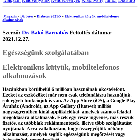
Magazin
Kiadványaink
Rendezvények
Alapítvány
Junior
DiaEuro
Magazin
»
Diabetes
»
Diabetes 2021/5
»
Elektronikus kütyük, mobiltelefonos
alkalmazások
Szerző:
Dr. Bakó Barnabás
Feltöltés dátuma:
2021.12.27.
Egészségünk szolgálatában
Elektronikus kütyük, mobiltelefonos
alkalmazások
Hazánkban körülbelül 6 millióan használnak okostelefont.
Ezeket az eszközöket már nem csak telefonálásra használjuk,
sok egyéb funkciójuk is van. Az App Store (iOS), a Google Play
Áruház (Android), az App Gallery (Huawei) milliós
nagyságrendben kínál applikációkat, amelyek számos feladat
megoldására alkalmasak. Ezek egy része ingyenes, más részük
fizetős, az utóbbiak reklámmentesek, illetve több szolgáltatást
nyújtanak. Arra vállalkoztam, hogy összegyűjtök néhány
alkalmazást, amelyek segítik egészségünk megőrzését vagy
betegségünk menedzselését.