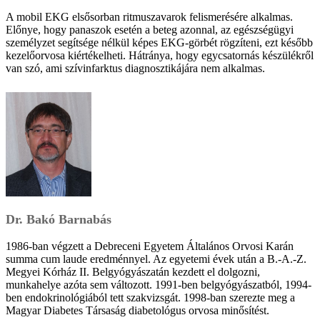
A mobil EKG elsősorban ritmuszavarok felismerésére alkalmas.
Előnye, hogy panaszok esetén a beteg azonnal, az egészségügyi
személyzet segítsége nélkül képes EKG-görbét rögzíteni, ezt később
kezelőorvosa kiértékelheti. Hátránya, hogy egycsatornás készülékről
van szó, ami szívinfarktus diagnosztikájára nem alkalmas.
Dr. Bakó Barnabás
1986-ban végzett a Debreceni Egyetem Általános Orvosi Karán
summa cum laude eredménnyel. Az egyetemi évek után a B.-A.-Z.
Megyei Kórház II. Belgyógyászatán kezdett el dolgozni,
munkahelye azóta sem változott. 1991-ben belgyógyászatból, 1994-
ben endokrinológiából tett szakvizsgát. 1998-ban szerezte meg a
Magyar Diabetes Társaság diabetológus orvosa minősítést.