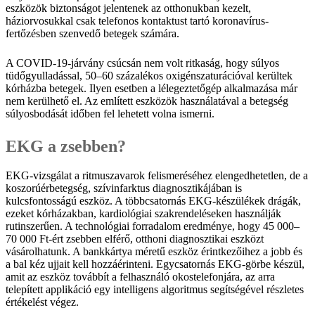
eszközök biztonságot jelentenek az otthonukban kezelt,
háziorvosukkal csak telefonos kontaktust tartó koronavírus-
fertőzésben szenvedő betegek számára.
A COVID-19-járvány csúcsán nem volt ritkaság, hogy súlyos
tüdőgyulladással, 50–60 százalékos oxigénszaturációval kerültek
kórházba betegek. Ilyen esetben a lélegeztetőgép alkalmazása már
nem kerülhető el. Az említett eszközök használatával a betegség
súlyosbodását időben fel lehetett volna ismerni.
EKG a zsebben?
EKG-vizsgálat a ritmuszavarok felismeréséhez elengedhetetlen, de a
koszorúérbetegség, szívinfarktus diagnosztikájában is
kulcsfontosságú eszköz. A többcsatornás EKG-készülékek drágák,
ezeket kórházakban, kardiológiai szakrendeléseken használják
rutinszerűen. A technológiai forradalom eredménye, hogy 45 000–
70 000 Ft-ért zsebben elférő, otthoni diagnosztikai eszközt
vásárolhatunk. A bankkártya méretű eszköz érintkezőihez a jobb és
a bal kéz ujjait kell hozzáérinteni. Egycsatornás EKG-görbe készül,
amit az eszköz továbbít a felhasználó okostelefonjára, az arra
telepített applikáció egy intelligens algoritmus segítségével részletes
értékelést végez.