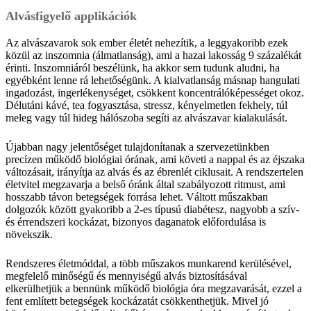
Alvásfigyelő applikációk
Az alvászavarok sok ember életét nehezítik, a leggyakoribb ezek
közül az inszomnia (álmatlanság), ami a hazai lakosság 9 százalékát
érinti. Inszomniáról beszélünk, ha akkor sem tudunk aludni, ha
egyébként lenne rá lehetőségünk. A kialvatlanság másnap hangulati
ingadozást, ingerlékenységet, csökkent koncentrálóképességet okoz.
Délutáni kávé, tea fogyasztása, stressz, kényelmetlen fekhely, túl
meleg vagy túl hideg hálószoba segíti az alvászavar kialakulását.
Újabban nagy jelentőséget tulajdonítanak a szervezetünkben
precízen működő biológiai órának, ami követi a nappal és az éjszaka
változásait, irányítja az alvás és az ébrenlét ciklusait. A rendszertelen
életvitel megzavarja a belső óránk által szabályozott ritmust, ami
hosszabb távon betegségek forrása lehet. Váltott műszakban
dolgozók között gyakoribb a 2-es típusú diabétesz, nagyobb a szív-
és érrendszeri kockázat, bizonyos daganatok előfordulása is
növekszik.
Rendszeres életmóddal, a több műszakos munkarend kerülésével,
megfelelő minőségű és mennyiségű alvás biztosításával
elkerülhetjük a bennünk működő biológia óra megzavarását, ezzel a
fent említett betegségek kockázatát csökkenthetjük. Mivel jó