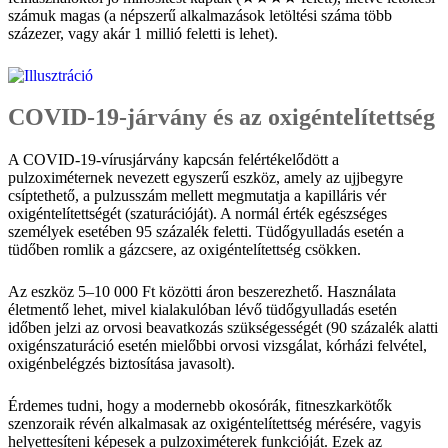
számuk magas (a népszerű alkalmazások letöltési száma több
százezer, vagy akár 1 millió feletti is lehet).
COVID-19-járvány és az oxigéntelítettség
A COVID-19-vírusjárvány kapcsán felértékelődött a
pulzoximéternek nevezett egyszerű eszköz, amely az ujjbegyre
csíptethető, a pulzusszám mellett megmutatja a kapilláris vér
oxigéntelítettségét (szaturációját). A normál érték egészséges
személyek esetében 95 százalék feletti. Tüdőgyulladás esetén a
tüdőben romlik a gázcsere, az oxigéntelítettség csökken.
Az eszköz 5–10 000 Ft közötti áron beszerezhető. Használata
életmentő lehet, mivel kialakulóban lévő tüdőgyulladás esetén
időben jelzi az orvosi beavatkozás szükségességét (90 százalék alatti
oxigénszaturáció esetén mielőbbi orvosi vizsgálat, kórházi felvétel,
oxigénbelégzés biztosítása javasolt).
Érdemes tudni, hogy a modernebb okosórák, fitneszkarkötők
szenzoraik révén alkalmasak az oxigéntelítettség mérésére, vagyis
helyettesíteni képesek a pulzoximéterek funkcióját. Ezek az