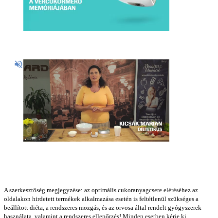
A szerkesztőség megjegyzése: az optimális cukoranyagcsere eléréséhez az
oldalakon hirdetett termékek alkalmazása esetén is feltétlenül szükséges a
beállított diéta, a rendszeres mozgás, és az orvosa által rendelt gyógyszerek
használata, valamint a rendszeres ellenőrzés! Minden esetben kérje ki