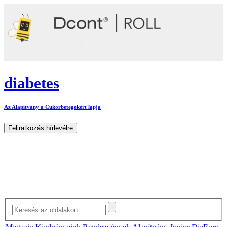
diabetes
Az Alapítvány a Cukorbetegekért lapja