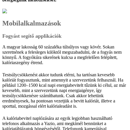
Mobilalkalmazások
Fogyást segítő applikációk
A magyar lakosság 60 százaléka túlsúlyos vagy kövér. Sokan
szeretnének a felesleges kilóktól megszabadulni, de a fogyás nem
könnyű. A fogyókúra sikerének kulcsa a megfelelően felépített,
kalóriaszegény étrend.
Testsúlycsökkenést akkor tudunk elérni, ha tartósan kevesebb
kalóriát fogyasztunk, mint amennyit a szervezetünk felhasznál. Ha
például 1200–1500 kcal napi energiabevitelt tűzünk ki célul, az már
kevesebb, mint a szervezetünk napi energiaigénye, így
testsúlycsökkenésre számíthatunk. Csak akkor lehetünk
eredményesek, ha pontosan vezetjük a bevitt kalóriát, illetve a
sporttal, mozgással elért kalórialeadást is.
A kalóriabevitel naplózására az egyik legjobban használható
telefonos alkalmazás a Yazio, ami megkímél bennünket a
kalóriatáblázatok böngészésétől. Telefonunk kamerájával