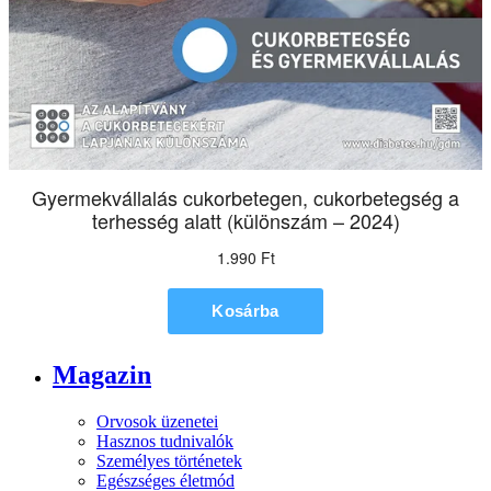
Magazin
Orvosok üzenetei
Hasznos tudnivalók
Személyes történetek
Egészséges életmód