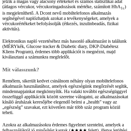
jelzik a magas vagy alacsony értékeket és számos statisztikai adat
(átlagos vércukor, vércukoringadozások mértéke, számított HbA
)
1c
is megjeleníthető. A Dcont nevű mobiltelefonos alkalmazás
segítségével naplózhatjuk azokat a tevékenységeket, amelyek a
vércukorértékeket befolyásolják (étkezés, inzulinbeadás, fizikai
aktivitás).
Elektronikus napló vezetéséhez más hasonló alkalmazást is találunk
(MÉRYkék, Glucose tracker & Diabetic diary, DKP-Diabétesz
Kliens Program), érdemes több applikációt is megnézni, majd
kiválasztani a számunkra megfelelőt.
Mit válasszunk?
Remélem, sikerült kedvet csinálnom néhány olyan mobiltelefonos
alkalmazás használatához, amelyek egészségünk megőrzését segítik,
mindennapjainkat megkönnyítik. Ha valaki további egészségüggyel
összefüggő applikációk között szeretne válogatni, az alkalmazásokat
kínáló áruházak keresőjébe elegendő beírni a „health” vagy az
„egészség” szavakat, ezt követően már több száz program közül
teheti.
Azokra az alkalmazásokra érdemes figyelmet szentelni, amelyek a
felhasználóktól jó minősítést kaptak (★★★★ felett), illetve letöltési