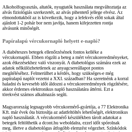
Alkoholfogyasztás, altatók, nyugtatók használata megváltoztatja az
alvás fiziológiás szerkezetét, az alvás pihentető jellege elvész. Az
elmondottakból az is következik, hogy a lefekvés előtt sokak által
ajánlott 1-2 pohár bor nem javítja, hanem kifejezetten rontja
alvásunk minőségét.
Papíralapú vércukornapló helyett e-napló?
A diabéteszes betegek ellenőrzésének fontos kelléke a
vércukornapló. Ebben rögzíti a beteg a mért vércukoreredményeket,
azok étkezésekhez való viszonyát. A diabetológus számára ezek az
adatok nélkülözhetetlenek az anyagcsereállapot pontos
megítéléséhez. Felmerülhet a kérdés, hogy szükséges-e még
papíralapú naplót vezetni a XXI. században? Ha szeretnénk a korral
haladni és kevesebb időt áldozni a vércukoreredmények rögzítésére,
akkor érdemes elektronikus napló használatára áttérni. Ezt a
törekvést számos alkalmazás segíti.
Magyarország legnagyobb vércukormérő-gyártója, a 77 Elektronika
Kft. már évek óta biztosítja az adatfeltöltés lehetőségét, elektronikus
napló használatát. A vércukormérő készülékben tárolt adatokat a
betegek feltölthetik a dcont.hu weboldalra, ezzel időt spórolnak
meg, illetve a diabetológus átfogóbb elemzést végezhet. Színkódok