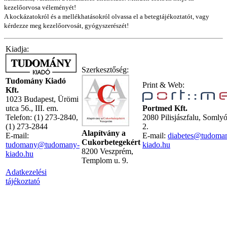
kezelőorvosa véleményét!
A kockázatokról és a mellékhatásokról olvassa el a betegtájékoztatót, vagy
kérdezze meg kezelőorvosát, gyógyszerészét!
Kiadja:
Szerkesztőség:
Tudomány Kiadó
Print & Web:
Kft.
1023 Budapest, Ürömi
utca 56., III. em.
Portmed Kft.
Telefon: (1) 273-2840,
2080 Pilisjászfalu, Somly
(1) 273-2844
2.
Alapítvány a
E-mail:
E-mail:
diabetes@tudoma
Cukorbetegekért
tudomany@tudomany-
kiado.hu
8200 Veszprém,
kiado.hu
Templom u. 9.
Adatkezelési
tájékoztató