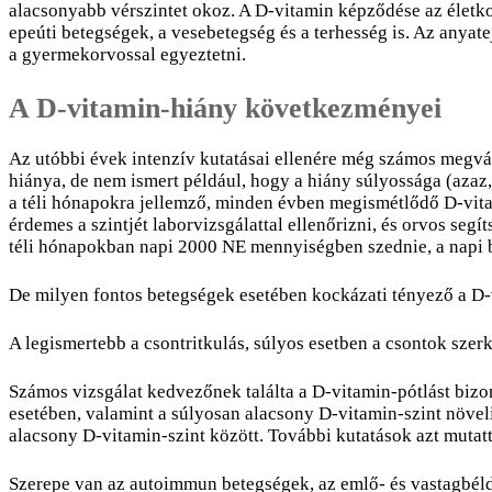
alacsonyabb vérszintet okoz. A D-vitamin képződése az életk
epeúti betegségek, a vesebetegség és a terhesség is. Az anya
a gyermekorvossal egyeztetni.
A D-vitamin-hiány következményei
Az utóbbi évek intenzív kutatásai ellenére még számos megvá
hiánya, de nem ismert például, hogy a hiány súlyossága (azaz
a téli hónapokra jellemző, minden évben megismétlődő D-vita
érdemes a szintjét laborvizsgálattal ellenőrizni, és orvos seg
téli hónapokban napi 2000 NE mennyiségben szednie, a napi b
De milyen fontos betegségek esetében kockázati tényező a D
A legismertebb a csontritkulás, súlyos esetben a csontok szer
Számos vizsgálat kedvezőnek találta a D-vitamin-pótlást bizo
esetében, valamint a súlyosan alacsony D-vitamin-szint növeli
alacsony D-vitamin-szint között. További kutatások azt mutat
Szerepe van az autoimmun betegségek, az emlő- és vastagbélda