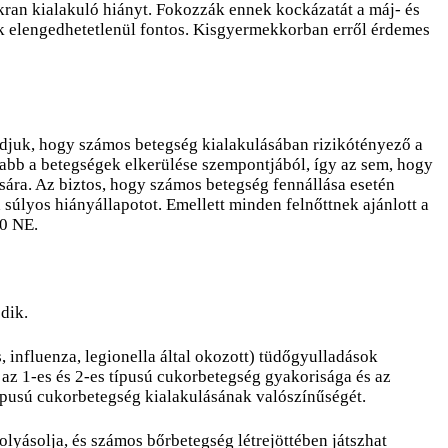
kran kialakuló hiányt. Fokozzák ennek kockázatát a máj- és
nek elengedhetetlenül fontos. Kisgyermekkorban erről érdemes
udjuk, hogy számos betegség kialakulásában rizikótényező a
sabb a betegségek elkerülése szempontjából, így az sem, hogy
ára. Az biztos, hogy számos betegség fennállása esetén
 súlyos hiányállapotot. Emellett minden felnőttnek ajánlott a
00 NE.
dik.
influenza, legionella által okozott) tüdőgyulladások
 az 1-es és 2-es típusú cukorbetegség gyakorisága és az
típusú cukorbetegség kialakulásának valószínűségét.
lyásolja, és számos bőrbetegség létrejöttében játszhat