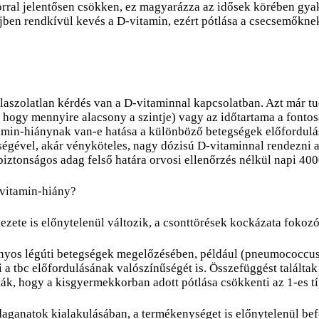
orral jelentősen csökken, ez magyarázza az idősek körében gya
tejben rendkívül kevés a D-vitamin, ezért pótlása a csecsemők
laszolatlan kérdés van a D-vitaminnal kapcsolatban. Azt már t
, hogy mennyire alacsony a szintje) vagy az időtartama a fonto
min-hiánynak van-e hatása a különböző betegségek előfordulás
ítségével, akár vényköteles, nagy dózisú D-vitaminnal rendezni a
iztonságos adag felső határa orvosi ellenőrzés nélkül napi 40
-vitamin-hiány?
kezete is előnytelenül változik, a csonttörések kockázata fokozó
nyos légúti betegségek megelőzésében, például (pneumococcus, 
 a tbc előfordulásának valószínűségét is. Összefüggést találtak
ták, hogy a kisgyermekkorban adott pótlása csökkenti az 1-es 
ganatok kialakulásában, a termékenységet is előnytelenül befo