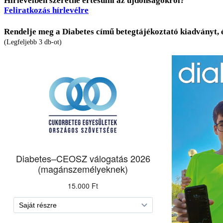
Hírlevélben szeretne értesülni az újdonságokról?
Feliratkozás hírlevélre
Rendelje meg a Diabetes című betegtájékoztató kiadványt, 
(Legfeljebb 3 db-ot)