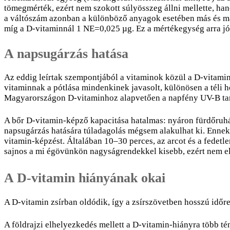
tömegmérték, ezért nem szokott súlyösszeg állni mellette, h
a váltószám azonban a különböző anyagok esetében más és más
míg a D-vitaminnál 1 NE=0,025 µg. Ez a mértékegység arra j
A napsugárzás hatása
Az eddig leírtak szempontjából a vitaminok közül a D-vitamin
vitaminnak a pótlása mindenkinek javasolt, különösen a téli h
Magyarországon D-vitaminhoz alapvetően a napfény UV-B tar
A bőr D-vitamin-képző kapacitása hatalmas: nyáron fürdőruh
napsugárzás hatására túladagolás mégsem alakulhat ki. Ennek
vitamin-képzést. Általában 10–30 perces, az arcot és a fedetle
sajnos a mi égövünkön nagyságrendekkel kisebb, ezért nem 
A D-vitamin hiányának okai
A D-vitamin zsírban oldódik, így a zsírszövetben hosszú időr
A földrajzi elhelyezkedés mellett a D-vitamin-hiányra több té