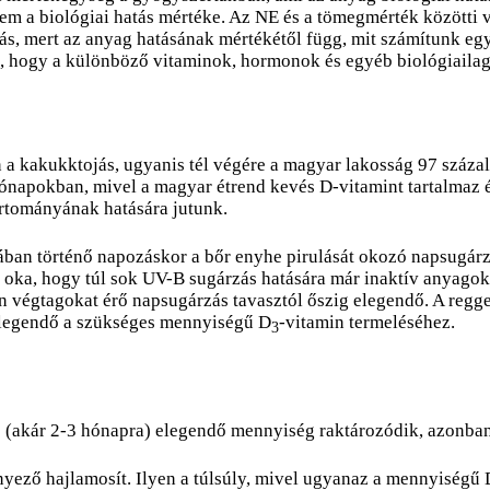
anem a biológiai hatás mértéke. Az NE és a tömegmérték közötti
, mert az anyag hatásának mértékétől függ, mit számítunk egy
ó, hogy a különböző vitaminok, hormonok és egyéb biológiaila
 a kakukktojás, ugyanis tél végére a magyar lakosság 97 százal
ónapokban, mivel a magyar étrend kevés D-vitamint tartalmaz és
tományának hatására jutunk.
ában történő napozáskor a bőr enyhe pirulását okozó napsugár
 oka, hogy túl sok UV-B sugárzás hatására már inaktív anyagok 
n végtagokat érő napsugárzás tavasztól őszig elegendő. A reggeli
elegendő a szükséges mennyiségű D
-vitamin termeléséhez.
3
e (akár 2-3 hónapra) elegendő mennyiség raktározódik, azonban 
nyező hajlamosít. Ilyen a túlsúly, mivel ugyanaz a mennyiségű 