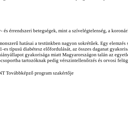
és érrendszeri betegségek, mint a szívelégtelenség, a koronária
monszerű hatásai a testünkben nagyon sokrétűek. Egy elemzés s
 1-es típusú diabétesz előfordulását, az összes daganat gyakor
 a hiányállapot gyakorisága miatt Magyarországon talán az egye
ócsoportba tartozóknak pedig vérszintellenőrzés és orvosi felüg
NT Továbbképző program szakértője