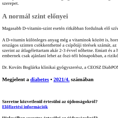
szerepet.
A normál szint előnyei
Magasabb D-vitamin-szint esetén ritkábban fordulnak elő szív- 
A D-vitamin különleges anyag még a vitaminok között is, hor
országos szinten csökkenthetné a csípőtáji törések számát, az
szerint az átlagélettartam akár 2-3 évvel nőhetne. Emiatt és
embernek csak ajánlani lehet az őszi-téli hónapokban, a rizik
Dr. Kováts Boglárka
klinikai gyógyszerész, a CEOSZ DiabPO
Megjelent a
diabetes
•
2021/4.
számában
Szeretne közvetlenül értesülni az újdonságokról?
Előfizetési információk