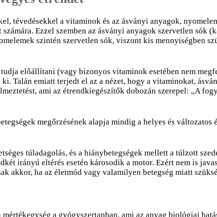
el, tévedésekkel a vitaminok és az ásványi anyagok, nyomeleme
t számára. Ezzel szemben az ásványi anyagok szervetlen sók (
elemek szintén szervetlen sók, viszont kis mennyiségben szü
tudja előállítani (vagy bizonyos vitaminok esetében nem megf
. Talán emiatt terjedt el az a nézet, hogy a vitaminokat, ásv
lmeztetést, ami az étrendkiegészítők dobozán szerepel: „A fogya
 betegségek megőrzésének alapja mindig a helyes és változatos 
éges túladagolás, és a hiánybetegségek mellett a túlzott szedé
dkét irányú eltérés esetén károsodik a motor. Ezért nem is jav
ak akkor, ha az életmód vagy valamilyen betegség miatt szükség
 a mértékegység a gyógyszertanban, ami az anyag biológiai hat