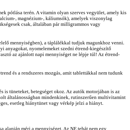
k pótlása terén. A vitamin olyan szerves vegyület, amely kis
kalcium-, magnézium-, káliumsók), amelyek viszonylag
kségesek csak, általában pár milligrammos vagy
elelő mennyiségben), a táplálékkal tudjuk magunkhoz venni.
ányi anyagokat, nyomelemeket szedni étrend-kiegészítő
sztó az ajánlott napi mennyiséget ne lépje túl! Az étrend-
étrend és a rendszeres mozgás, amit tablettákkal nem tudunk
s is tüneteket, betegséget okoz. Az autók motorjában is az
asolt általánosságban mindenkinek, rutinszerűen multivitamint
es, esetleg hiánytünet vagy vérkép jelzi a hiányt.
ása alapján méri a mennyiséget. Az NE tehát nem egy