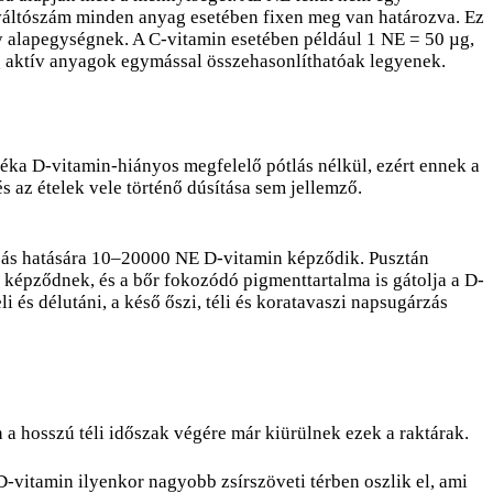
 váltószám minden anyag esetében fixen meg van határozva. Ez
 alapegységnek. A C-vitamin esetében például 1 NE = 50 µg,
g aktív anyagok egymással összehasonlíthatóak legyenek.
éka D-vitamin-hiányos megfelelő pótlás nélkül, ezért ennek a
 az ételek vele történő dúsítása sem jellemző.
zás hatására 10–20000 NE D-vitamin képződik. Pusztán
képződnek, és a bőr fokozódó pigmenttartalma is gátolja a D-
 és délutáni, a késő őszi, téli és koratavaszi napsugárzás
a hosszú téli időszak végére már kiürülnek ezek a raktárak.
D-vitamin ilyenkor nagyobb zsírszöveti térben oszlik el, ami