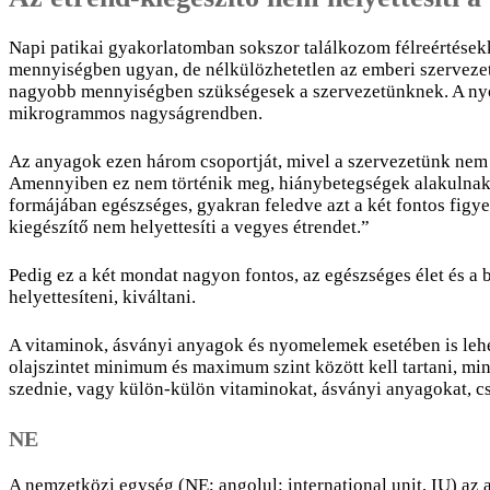
Napi patikai gyakorlatomban sokszor találkozom félreértésekk
mennyiségben ugyan, de nélkülözhetetlen az emberi szerveze
nagyobb mennyiségben szükségesek a szervezetünknek. A nyom
mikrogrammos nagyságrendben.
Az anyagok ezen három csoportját, mivel a szervezetünk nem 
Amennyiben ez nem történik meg, hiánybetegségek alakulnak ki
formájában egészséges, gyakran feledve azt a két fontos figye
kiegészítő nem helyettesíti a vegyes étrendet.”
Pedig ez a két mondat nagyon fontos, az egészséges élet és a
helyettesíteni, kiváltani.
A vitaminok, ásványi anyagok és nyomelemek esetében is lehets
olajszintet minimum és maximum szint között kell tartani, min
szednie, vagy külön-külön vitaminokat, ásványi anyagokat, cs
NE
A nemzetközi egység (NE; angolul: international unit, IU) az