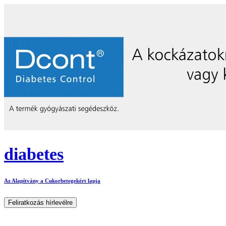
diabetes
Az Alapítvány a Cukorbetegekért lapja