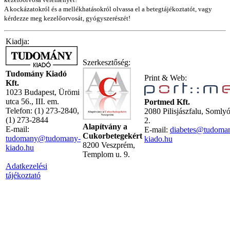
A kockázatokról és a mellékhatásokról olvassa el a betegtájékoztatót, vagy
kérdezze meg kezelőorvosát, gyógyszerészét!
Kiadja:
Szerkesztőség:
Tudomány Kiadó
Print & Web:
Kft.
1023 Budapest, Ürömi
utca 56., III. em.
Portmed Kft.
Telefon: (1) 273-2840,
2080 Pilisjászfalu, Somly
(1) 273-2844
2.
Alapítvány a
E-mail:
E-mail:
diabetes@tudoma
Cukorbetegekért
tudomany@tudomany-
kiado.hu
8200 Veszprém,
kiado.hu
Templom u. 9.
Adatkezelési
tájékoztató