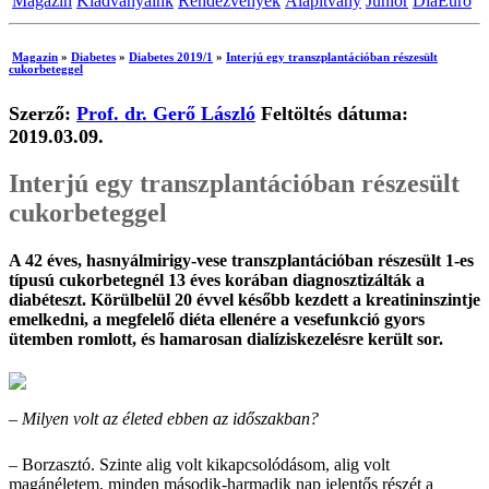
Magazin
Kiadványaink
Rendezvények
Alapítvány
Junior
DiaEuro
Magazin
»
Diabetes
»
Diabetes 2019/1
»
Interjú egy transzplantációban részesült
cukorbeteggel
Szerző:
Prof. dr. Gerő László
Feltöltés dátuma:
2019.03.09.
Interjú egy transzplantációban részesült
cukorbeteggel
A 42 éves, hasnyálmirigy-vese transzplantációban részesült 1-es
típusú cukorbetegnél 13 éves korában diagnosztizálták a
diabéteszt. Körülbelül 20 évvel később kezdett a kreatininszintje
emelkedni, a megfelelő diéta ellenére a vesefunkció gyors
ütemben romlott, és hamarosan dialíziskezelésre került sor.
– Milyen volt az életed ebben az időszakban?
– Borzasztó. Szinte alig volt kikapcsolódásom, alig volt
magánéletem, minden második-harmadik nap jelentős részét a