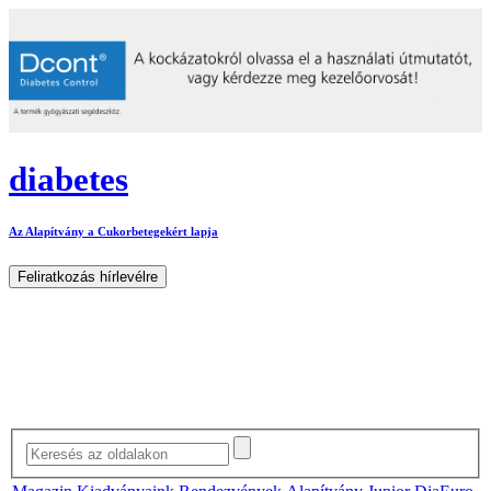
diabetes
Az Alapítvány a Cukorbetegekért lapja