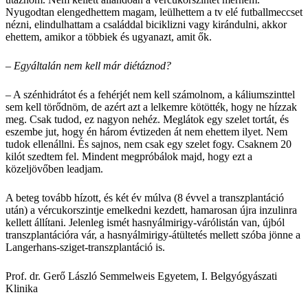
Nyugodtan elengedhettem magam, leülhettem a tv elé futballmeccset
nézni, elindulhattam a családdal biciklizni vagy kirándulni, akkor
ehettem, amikor a többiek és ugyanazt, amit ők.
– Egyáltalán nem kell már diétáznod?
– A szénhidrátot és a fehérjét nem kell számolnom, a káliumszinttel
sem kell törődnöm, de azért azt a lelkemre kötötték, hogy ne hízzak
meg. Csak tudod, ez nagyon nehéz. Meglátok egy szelet tortát, és
eszembe jut, hogy én három évtizeden át nem ehettem ilyet. Nem
tudok ellenállni. És sajnos, nem csak egy szelet fogy. Csaknem 20
kilót szedtem fel. Mindent megpróbálok majd, hogy ezt a
közeljövőben leadjam.
A beteg tovább hízott, és két év múlva (8 évvel a transzplantáció
után) a vércukorszintje emelkedni kezdett, hamarosan újra inzulinra
kellett állítani. Jelenleg ismét hasnyálmirigy-várólistán van, újból
transzplantációra vár, a hasnyálmirigy-átültetés mellett szóba jönne a
Langerhans-sziget-transzplantáció is.
Prof. dr. Gerő László
Semmelweis Egyetem, I. Belgyógyászati
Klinika