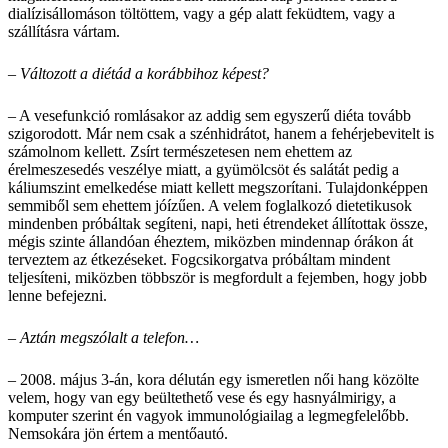
dialízisállomáson töltöttem, vagy a gép alatt feküdtem, vagy a
szállításra vártam.
– Változott a diétád a korábbihoz képest?
– A vesefunkció romlásakor az addig sem egyszerű diéta tovább
szigorodott. Már nem csak a szénhidrátot, hanem a fehérjebevitelt is
számolnom kellett. Zsírt természetesen nem ehettem az
érelmeszesedés veszélye miatt, a gyümölcsöt és salátát pedig a
káliumszint emelkedése miatt kellett megszorítani. Tulajdonképpen
semmiből sem ehettem jóízűen. A velem foglalkozó dietetikusok
mindenben próbáltak segíteni, napi, heti étrendeket állítottak össze,
mégis szinte állandóan éheztem, miközben mindennap órákon át
terveztem az étkezéseket. Fogcsikorgatva próbáltam mindent
teljesíteni, miközben többször is megfordult a fejemben, hogy jobb
lenne befejezni.
– Aztán megszólalt a telefon…
– 2008. május 3-án, kora délután egy ismeretlen női hang közölte
velem, hogy van egy beültethető vese és egy hasnyálmirigy, a
komputer szerint én vagyok immunoló­giailag a legmegfelelőbb.
Nemsokára jön értem a mentőautó.