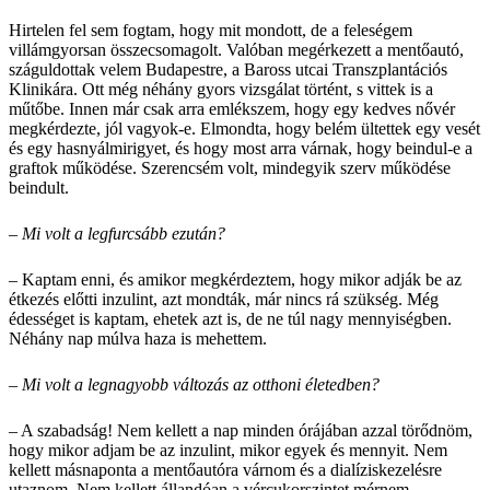
Hirtelen fel sem fogtam, hogy mit mondott, de a feleségem
villámgyorsan összecsomagolt. Valóban megérkezett a mentőautó,
száguldottak velem Budapestre, a Baross utcai Transzplantációs
Klinikára. Ott még néhány gyors vizsgálat történt, s vittek is a
műtőbe. Innen már csak arra emlékszem, hogy egy kedves nővér
megkérdezte, jól vagyok-e. Elmondta, hogy belém ültettek egy vesét
és egy hasnyálmirigyet, és hogy most arra várnak, hogy beindul-e a
graftok működése. Szerencsém volt, mindegyik szerv működése
beindult.
– Mi volt a legfurcsább ezután?
– Kaptam enni, és amikor megkérdeztem, hogy mikor adják be az
étkezés előtti inzulint, azt mondták, már nincs rá szükség. Még
édességet is kaptam, ehetek azt is, de ne túl nagy mennyiségben.
Néhány nap múlva haza is mehettem.
– Mi volt a legnagyobb változás az otthoni életedben?
– A szabadság! Nem kellett a nap minden órájában azzal törődnöm,
hogy mikor adjam be az inzulint, mikor egyek és mennyit. Nem
kellett másnaponta a mentőautóra várnom és a dialíziskezelésre
utaznom. Nem kellett állandóan a vércukorszintet mérnem.