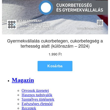
Magazin
Orvosok üzenetei
Hasznos tudnivalók
Személyes történetek
Egészséges életmód
Receptek