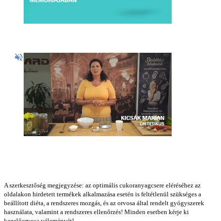
A szerkesztőség megjegyzése: az optimális cukoranyagcsere eléréséhez az
oldalakon hirdetett termékek alkalmazása esetén is feltétlenül szükséges a
beállított diéta, a rendszeres mozgás, és az orvosa által rendelt gyógyszerek
használata, valamint a rendszeres ellenőrzés! Minden esetben kérje ki
kezelőorvosa véleményét!