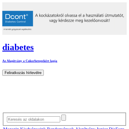
diabetes
Az Alapítvány a Cukorbetegekért lapja