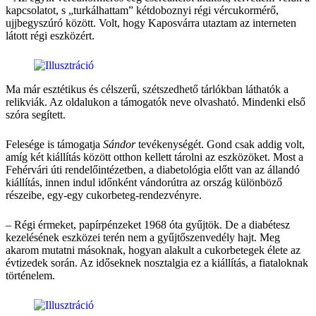
kapcsolatot, s „turkálhattam” kétdoboznyi régi vércukormérő,
ujjbegyszúró között. Volt, hogy Kaposvárra utaztam az interneten
látott régi eszközért.
Ma már esztétikus és célszerű, szétszedhető tárlókban láthatók a
relikviák. Az oldalukon a támogatók neve olvasható. Mindenki első
szóra segített.
Felesége is támogatja
Sándor
tevékenységét. Gond csak addig volt,
amíg két kiállítás között otthon kellett tárolni az eszközöket. Most a
Fehérvári úti rendelőintézetben, a diabetológia előtt van az állandó
kiállítás, innen indul időnként vándorútra az ország különböző
részeibe, egy-egy cukorbeteg-rendezvényre.
– Régi érmeket, papírpénzeket 1968 óta gyűjtök. De a diabétesz
kezelésének eszközei terén nem a gyűjtőszenvedély hajt. Meg
akarom mutatni másoknak, hogyan alakult a cukorbetegek élete az
évtizedek során. Az időseknek nosztalgia ez a kiállítás, a fiataloknak
történelem.