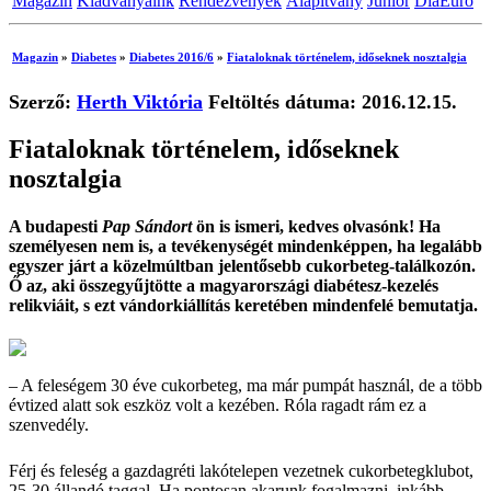
Magazin
Kiadványaink
Rendezvények
Alapítvány
Junior
DiaEuro
Magazin
»
Diabetes
»
Diabetes 2016/6
»
Fiataloknak történelem, időseknek nosztalgia
Szerző:
Herth Viktória
Feltöltés dátuma: 2016.12.15.
Fiataloknak történelem, időseknek
nosztalgia
A budapesti
Pap Sándort
ön is ismeri, kedves olvasónk! Ha
személyesen nem is, a tevékenységét mindenképpen, ha legalább
egyszer járt a közelmúltban jelentősebb cukorbeteg-találkozón.
Ő az, aki összegyűjtötte a magyarországi diabétesz-kezelés
relikviáit, s ezt vándorkiállítás keretében mindenfelé bemutatja.
– A feleségem 30 éve cukorbeteg, ma már pumpát használ, de a több
évtized alatt sok eszköz volt a kezében. Róla ragadt rám ez a
szenvedély.
Férj és feleség a gazdagréti lakótelepen vezetnek cukorbetegklubot,
25-30 állandó taggal. Ha pontosan akarunk fogalmazni, inkább