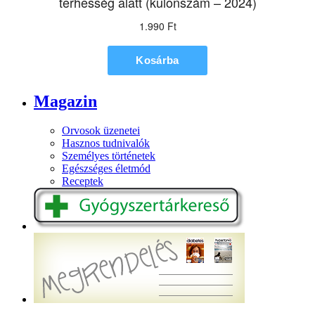
Magazin
Orvosok üzenetei
Hasznos tudnivalók
Személyes történetek
Egészséges életmód
Receptek