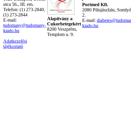
utca 56., III. em.
Portmed Kft.
Telefon: (1) 273-2840,
2080 Pilisjászfalu, Somly
(1) 273-2844
2.
Alapítvány a
E-mail:
E-mail:
diabetes@tudoma
Cukorbetegekért
tudomany@tudomany-
kiado.hu
8200 Veszprém,
kiado.hu
Templom u. 9.
Adatkezelési
tájékoztató