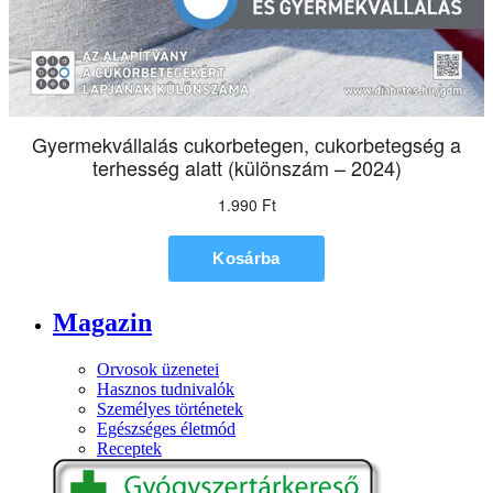
Magazin
Orvosok üzenetei
Hasznos tudnivalók
Személyes történetek
Egészséges életmód
Receptek