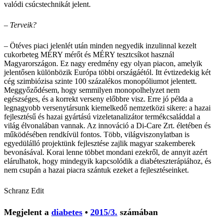
valódi csúcstechnikát jelent.
– Terveik?
– Ötéves piaci jelenlét után minden negyedik inzulinnal kezelt
cukorbeteg MÉRY mérőt és MÉRY tesztcsíkot használ
Magyarországon. Ez nagy eredmény egy olyan piacon, amelyik
jelentősen különbözik Európa többi országáétól. Itt évtizedekig két
cég szimbiózisa szinte 100 százalékos monopóliumot jelentett.
Meggyőződésem, hogy semmilyen monopolhelyzet nem
egészséges, és a korrekt verseny előbbre visz. Erre jó példa a
legnagyobb versenytársunk kiemelkedő nemzetközi sikere: a hazai
fejlesztésű és hazai gyártású vizeletanalizátor termékcsaláddal a
világ élvonalában vannak. Az innováció a Di-Care Zrt. életében és
működésében rendkívül fontos. Több, világviszonylatban is
egyedülálló projektünk fejlesztése zajlik magyar szakemberek
bevonásával. Korai lenne többet mondani ezekről, de annyit azért
elárulhatok, hogy mindegyik kapcsolódik a diabéteszterápiához, és
nem csupán a hazai piacra szántuk ezeket a fejlesztéseinket.
Schranz Edit
Megjelent a
diabetes
•
2015/3.
számában