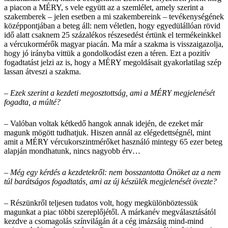
a piacon a MÉRY, s vele együtt az a szemlélet, amely szerint a
szakemberek – jelen esetben a mi szakembereink – tevékenységének
középpontjában a beteg áll: nem véletlen, hogy egyedülállóan rövid
idő alatt csaknem 25 százalékos részesedést értünk el termékeinkkel
a vércukormérők magyar piacán. Ma már a szakma is visszaigazolja,
hogy jó irányba vittük a gondolkodást ezen a téren. Ezt a pozitív
fogadtatást jelzi az is, hogy a MÉRY megoldásait gyakorlatilag szép
lassan átveszi a szakma.
– Ezek szerint a kezdeti megosztottság, ami a MÉRY megjelenését
fogadta, a múlté?
– Valóban voltak kétkedő hangok annak idején, de ezeket már
magunk mögött tudhatjuk. Hiszen annál az elégedettségnél, mint
amit a MÉRY vércukorszintmérőket használó mintegy 65 ezer beteg
alapján mondhatunk, nincs nagyobb érv…
– Még egy kérdés a kezdetekről: nem bosszantotta Önöket az a nem
túl barátságos fogadtatás, ami az új készülék megjelenését övezte?
– Részünkről teljesen tudatos volt, hogy megkülönböztessük
magunkat a piac többi szereplőjétől. A márkanév megválasztásától
kezdve a csomagolás színvilágán át a cég imázsáig mind-mind