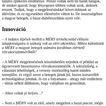
tudatos építkezés eredménye. Persze voltak nem túl baráti hangok,
de minket igazolt, hogy lényegesen többen voltak azok, akiknek
tetszett. Tudjuk, hogy a megjelenésünkkel követ dobtunk az
állóvízbe, és ez egyesekben ellenérzést váltott ki. De összességében
a magyar betegek, a hazai diabéteszellátás nyert vele.
Innováció
– A tudatos lépések mellett a MÉRY termékcsalád előnyös
tulajdonságaira is szükség volt az elért sikerekhez. Miben különbözik
a MÉRY a magyar betegek számára korábban elérhető
vércukorszintmérőktől?
– A MÉRY megjelenésének köszönhetően terjedtek el például az
úgynevezett bioszenzoros vércukorszintmérők. A sokszínűség, a
választási lehetőségek, a verseny ösztönzőleg hatott minden
szereplőre, és végső soron a betegek jártak jól, hiszen korszerűbb
technológiához jutottak, és ezt a folyamatot – ahogy már említettem
– túlzás nélkül állíthatom, hogy valójában mi generáltuk.
– Jókor voltak jó helyen…?
– Nem a MÉRY volt az első, amely megjelent a hazai piacon, mégis