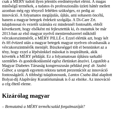
csak a MÉRY tudott ilyen jelentős eredményeket elérni. A magas
minőségű termékek, a tudatos és professzionális üzleti háttér mellett
azonban még egy tényező feltétlen szükséges, ez pedig az
innováció. A folyamatos megújulás, újítás, ami sohasem öncélú,
hanem a magyar betegek érdekeit szolgálja. A Di-Care Zrt.
tulajdonosai és vezetői számára ez mindennél fontosabb, ebből
következett, hogy elsőként mi fejlesztettük ki, és mutattuk be már
2013-ban az első magyar nyelvű menürendszerrel működő
vércukorszintmérőt, a MÉRY PILLÉ-t. Ezzel elértük azt, hogy két
és fél évtized után a magyar betegek magyar nyelven olvashassák a
vércukorszintmérők menüjét. Büszkeséggel tölt el bennünket az a
tény, hogy ezzel a lépésünkkel másokat is inspiráltunk, akik
követték a MÉRY példáját. Ez a folyamatosan újításra sarkalló
szemlélet- és gondolkodásmód egész életünket átszövi. Legutóbb a
Magyar Diabetes Társaság kongresszusán például
prof. dr. Szabó
Gábor,
a szegedi egyetem rektora tartott prezentációt az innováció
fontosságáról. A többségi tulajdonosunk,
Lantos Csaba
által alapított
Bolyai-díj Alapítvány Kuratóriumának is ő az elnöke. Az innováció
a cég éltető eleme.
Kizárólag magyar
– Bemutatná a MÉRY termékcsalád forgalmazóját?