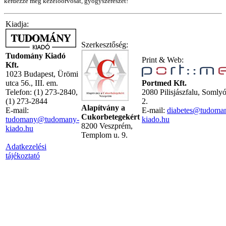
kérdezze meg kezelőorvosát, gyógyszerészét!
Kiadja:
Szerkesztőség:
Tudomány Kiadó
Print & Web:
Kft.
1023 Budapest, Ürömi
utca 56., III. em.
Portmed Kft.
Telefon: (1) 273-2840,
2080 Pilisjászfalu, Somly
(1) 273-2844
2.
Alapítvány a
E-mail:
E-mail:
diabetes@tudoma
Cukorbetegekért
tudomany@tudomany-
kiado.hu
8200 Veszprém,
kiado.hu
Templom u. 9.
Adatkezelési
tájékoztató