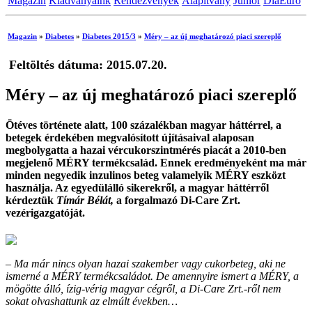
Magazin
Kiadványaink
Rendezvények
Alapítvány
Junior
DiaEuro
Magazin
»
Diabetes
»
Diabetes 2015/3
»
Méry – az új meghatározó piaci szereplő
Feltöltés dátuma: 2015.07.20.
Méry – az új meghatározó piaci szereplő
Ötéves története alatt, 100 százalékban magyar háttérrel, a
betegek érdekében megvalósított újításaival alaposan
megbolygatta a hazai vércukorszintmérés piacát a 2010-ben
megjelenő MÉRY termékcsalád. Ennek eredményeként ma már
minden negyedik inzulinos beteg valamelyik MÉRY eszközt
használja. Az egyedülálló sikerekről, a magyar háttérről
kérdeztük
Tímár Bélát,
a forgalmazó Di-Care Zrt.
vezérigazgatóját.
– Ma már nincs olyan hazai szakember vagy cukorbeteg, aki ne
ismerné a MÉRY termékcsaládot. De amennyire ismert a MÉRY, a
mögötte álló, ízig-vérig magyar cégről, a Di-Care Zrt.-ről nem
sokat olvashattunk az elmúlt években…