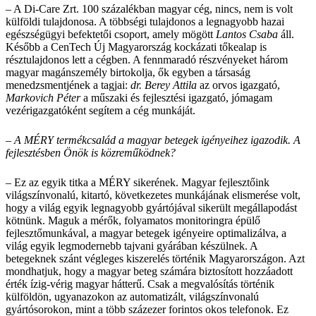
– A Di-Care Zrt. 100 százalékban magyar cég, nincs, nem is volt
külföldi tulajdonosa. A többségi tulajdonos a legnagyobb hazai
egészségügyi befektetői csoport, amely mögött
Lantos Csaba
áll.
Később a CenTech Új Magyarország kockázati tőkealap is
résztulajdonos lett a cégben. A fennmaradó részvényeket három
magyar magánszemély birtokolja, ők egyben a társaság
menedzsmentjének a tagjai:
dr. Berey Attila
az orvos igazgató,
Markovich Péter
a műszaki és fejlesztési igazgató, jómagam
vezérigazgatóként segítem a cég munkáját.
– A MÉRY termékcsalád a magyar betegek igényeihez igazodik. A
fejlesztésben Önök is közreműködnek?
– Ez az egyik titka a MÉRY sikerének. Magyar fejlesztőink
világszínvonalú, kitartó, következetes munkájának elismerése volt,
hogy a világ egyik legnagyobb gyártójával sikerült megállapodást
kötnünk. Maguk a mérők, folyamatos monitoringra épülő
fejlesztőmunkával, a magyar betegek igényeire optimalizálva, a
világ egyik legmodernebb tajvani gyárában készülnek. A
betegeknek szánt végleges kiszerelés történik Magyarországon. Azt
mondhatjuk, hogy a magyar beteg számára biztosított hozzáadott
érték ízig-vérig magyar hátterű. Csak a megvalósítás történik
külföldön, ugyanazokon az automatizált, világszínvonalú
gyártósorokon, mint a több százezer forintos okos telefonok. Ez