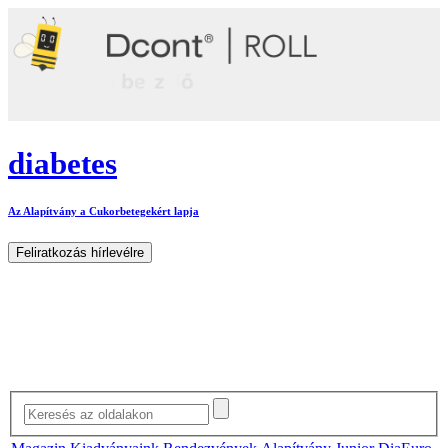
diabetes
Az Alapítvány a Cukorbetegekért lapja