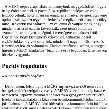
– A MÉRY népes csapatában mindannyiunk meggyőződése, hogy a
beteg érdeke az első. A piacra új szereplőként belépve az volt a
legfőbb célunk, hogy világszínvonalú és a magyar betegek igényeire
optimalizált eszközt tegyünk elérhetővé megfizethető áron, lehetőleg
minél szélesebb kör számára. Azt vallottuk és valljuk ma is, hogy
minden más csak ez után következik, ezért nem volt fontos
számunkra semmilyen, a cégünk ismertségére vonatkozó kritika.
Úgy látjuk, hogy kiemelkedő színvonalú, felhasználóbarát
eszközeinkkel kivívott sikereink, mindennél nagyobb elismerést és
ismertséget hoztak számunkra. Eladott termékeink száma, a betegek
hűsége a MÉRY„márkához” bizonyítja ezt a legjobban. Erre nagyon
büszkék vagyunk.
Pozitív fogadtatás
– Nincs is szükség cégérre?
– Dehogynem, főleg, hogy a MÉRY megérkezése előtt nem volt a
betegek érdekét szolgáló verseny. A MÉRY vezetői komoly hazai és
nemzetközi tapasztalatokkal rendelkeztek a gyógyszeripar területén.
Ezeket a tapasztalatokat a közvetlen betegkommunikációban tudtuk
jól alkalmazni. A MÉRY előtti időszakban a kommunikáció inkább a
szakmának szólt, mint a betegeknek. Ebben a helyzetben jelent meg