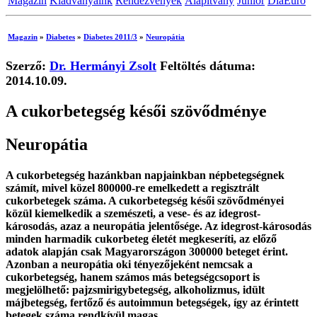
Magazin
Kiadványaink
Rendezvények
Alapítvány
Junior
DiaEuro
Magazin
»
Diabetes
»
Diabetes 2011/3
»
Neuropátia
Szerző:
Dr. Hermányi Zsolt
Feltöltés dátuma:
2014.10.09.
A cukorbetegség késői szövődménye
Neuropátia
A cukorbetegség hazánkban napjainkban népbetegségnek
számít, mivel közel 800000-re emelkedett a regisztrált
cukorbetegek száma. A cukorbetegség késői szövődményei
közül kiemelkedik a szemészeti, a vese- és az idegrost-
károsodás, azaz a neuropátia jelentősége. Az idegrost-károsodás
minden harmadik cukorbeteg életét megkeseríti, az előző
adatok alapján csak Magyarországon 300000 beteget érint.
Azonban a neuropátia oki tényezőjeként nemcsak a
cukorbetegség, hanem számos más betegségcsoport is
megjelölhető: pajzsmirigybetegség, alkoholizmus, idült
májbetegség, fertőző és autoimmun betegségek, így az érintett
betegek száma rendkívül magas.