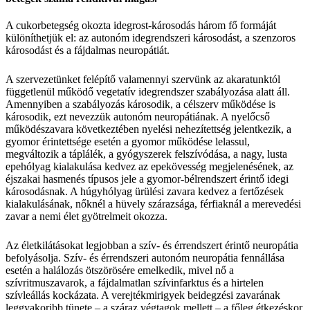
A cukorbetegség okozta idegrost-károsodás három fő formáját
különíthetjük el: az autonóm idegrendszeri károsodást, a szenzoros
károsodást és a fájdalmas neuropátiát.
A szervezetünket felépítő valamennyi szervünk az akaratunktól
függetlenül működő vegetatív idegrendszer szabályozása alatt áll.
Amennyiben a szabályozás károsodik, a célszerv működése is
károsodik, ezt nevezzük autonóm neuropátiának. A nyelőcső
működészavara következtében nyelési nehezítettség jelentkezik, a
gyomor érintettsége esetén a gyomor működése lelassul,
megváltozik a táplálék, a gyógyszerek felszívódása, a nagy, lusta
epehólyag kialakulása kedvez az epekövesség megjelenésének, az
éjszakai hasmenés típusos jele a gyomor-bélrendszert érintő idegi
károsodásnak. A húgyhólyag ürülési zavara kedvez a fertőzések
kialakulásának, nőknél a hüvely szárazsága, férfiaknál a merevedési
zavar a nemi élet gyötrelmeit okozza.
Az életkilátásokat legjobban a szív- és érrendszert érintő neuropátia
befolyásolja. Szív- és érrendszeri autonóm neuropátia fennállása
esetén a halálozás ötszörösére emelkedik, mivel nő a
szívritmuszavarok, a fájdalmatlan szívinfarktus és a hirtelen
szívleállás kockázata. A verejtékmirigyek beidegzési zavarának
leggyakoribb tünete – a száraz végtagok mellett – a főleg étkezéskor