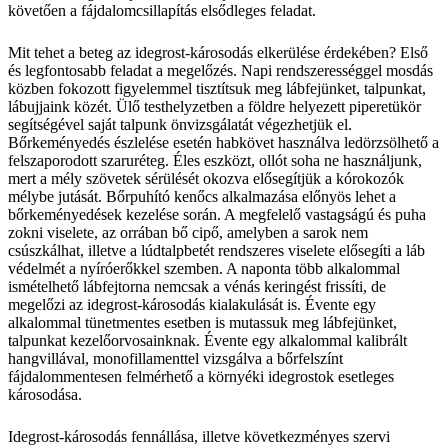
követően a fájdalomcsillapítás elsődleges feladat.
Mit tehet a beteg az idegrost-károsodás elkerülése érdekében? Első
és legfontosabb feladat a megelőzés. Napi rendszerességgel mosdás
közben fokozott figyelemmel tisztítsuk meg lábfejünket, talpunkat,
lábujjaink közét. Ülő testhelyzetben a földre helyezett piperetükör
segítségével saját talpunk önvizsgálatát végezhetjük el.
Bőrkeményedés észlelése esetén habkövet használva ledörzsölhető a
felszaporodott szaruréteg. Éles eszközt, ollót soha ne használjunk,
mert a mély szövetek sérülését okozva elősegítjük a kórokozók
mélybe jutását. Bőrpuhító kenőcs alkalmazása előnyös lehet a
bőrkeményedések kezelése során. A megfelelő vastagságú és puha
zokni viselete, az orrában bő cipő, amelyben a sarok nem
csúszkálhat, illetve a lúdtalpbetét rendszeres viselete elősegíti a láb
védelmét a nyíróerőkkel szemben. A naponta több alkalommal
ismételhető lábfejtorna nemcsak a vénás keringést frissíti, de
megelőzi az idegrost-károsodás kialakulását is. Évente egy
alkalommal tünetmentes esetben is mutassuk meg lábfejünket,
talpunkat kezelőorvosainknak. Évente egy alkalommal kalibrált
hangvillával, monofillamenttel vizsgálva a bőrfelszínt
fájdalommentesen felmérhető a környéki idegrostok esetleges
károsodása.
Idegrost-károsodás fennállása, illetve következményes szervi