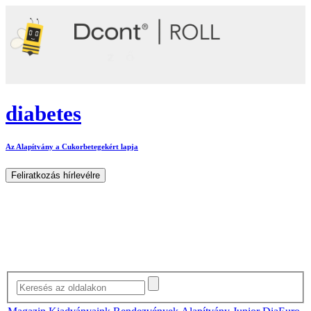
diabetes
Az Alapítvány a Cukorbetegekért lapja