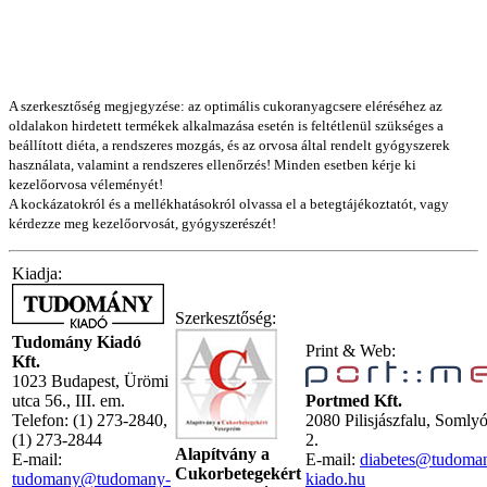
A szerkesztőség megjegyzése: az optimális cukoranyagcsere eléréséhez az
oldalakon hirdetett termékek alkalmazása esetén is feltétlenül szükséges a
beállított diéta, a rendszeres mozgás, és az orvosa által rendelt gyógyszerek
használata, valamint a rendszeres ellenőrzés! Minden esetben kérje ki
kezelőorvosa véleményét!
A kockázatokról és a mellékhatásokról olvassa el a betegtájékoztatót, vagy
kérdezze meg kezelőorvosát, gyógyszerészét!
Kiadja:
Szerkesztőség:
Tudomány Kiadó
Print & Web:
Kft.
1023 Budapest, Ürömi
utca 56., III. em.
Portmed Kft.
Telefon: (1) 273-2840,
2080 Pilisjászfalu, Somly
(1) 273-2844
2.
Alapítvány a
E-mail:
E-mail:
diabetes@tudoma
Cukorbetegekért
tudomany@tudomany-
kiado.hu