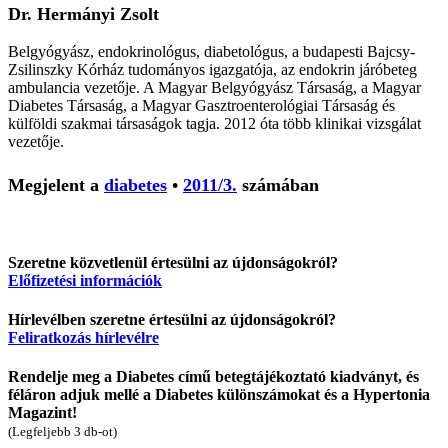
Dr. Hermányi Zsolt
Belgyógyász, endokrinológus, diabetológus, a budapesti Bajcsy-
Zsilinszky Kórház tudományos igazgatója, az endokrin járóbeteg
ambulancia vezetője. A Magyar Belgyógyász Társaság, a Magyar
Diabetes Társaság, a Magyar Gasztroenterológiai Társaság és
külföldi szakmai társaságok tagja. 2012 óta több klinikai vizsgálat
vezetője.
Megjelent a
diabetes
•
2011/3.
számában
Szeretne közvetlenül értesülni az újdonságokról?
Előfizetési információk
Hírlevélben szeretne értesülni az újdonságokról?
Feliratkozás hírlevélre
Rendelje meg a Diabetes című betegtájékoztató kiadványt, és
féláron adjuk mellé a Diabetes különszámokat és a Hypertonia
Magazint!
(Legfeljebb 3 db-ot)