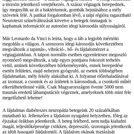
a törzsön jelentkező verejtékezés. A száraz végtagok berepednek,
így megnyílik az út a baktériumok, gombák bejutásához a mély
szövetek felé. A patikai forgalomban lévő, a talpi régióra ragasztható
Neuroteszt színelváltozását követve a betegek önmaguk is
kaphatnak információt az autonóm idegi károsodás súlyosságáról.
Már Leonardo da Vinci is leírta, hogy a láb a legjobb mérnöki
megoldás a világon. A szenzoros idegi károsodás következtében
megváltozik a tapintás-, vibráció-, hő- és fájdalomérzet a
végtagjainkban. A talpon normális esetben egyenletesen megoszló
nyomóerő megváltozik, a talp egyes pontjaira fokozott terhelés
vetül, aminek következtében bőrkeményedés, ennek berepedése
esetén felületes, majd nehezen gyógyuló, az esetek többségében
fájdalmatlan, mély fekély alakulhat ki. A folyamat előrehaladásával
az izomzat, a csontok és az ízületek is károsodnak, a csonkoló műtét
elkerülhetetlenné válik. Csak Magyarországon évente 5000 nem
traumás eredetű lábamputációt végeznek, amelyeknek több mint fele
megelőzhető lehetne!
A fájdalmas diabéteszes neuropátia betegeink 20 százalékában
mutatható ki. Jellemzően a fájdalom nyugalmi helyzetben, főleg az
éjszakai órákban jelentkezik. A beteg felébred, nem tudja kialudni
magát, teljesítőképessége csökken, depresszió, szorongás jelentkezik
az idült hasogató fájdalomtól. A fájdalom okának tisztázását