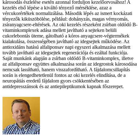
károsodás észlelése esetén azonnal forduljon kezelőorvosához! A
kezelés első lépése a kiváltó tényező mérséklése, azaz a
vércukorértékek normalizálása. Második lépés az ismert kockázati
tényezők kiküszöbölése, például: dohányzás, magas vérnyomás,
zsíranyagcsere-eltérések. Az oki kezelés részeként zsírban oldódó B-
vitaminkomplexek adása mellett javítható a sejteken belüli
cukorlebontás üteme, gátolható a kóros anyagcsere-végtermékek
kialakulása, összességében javítható az idegsejtek működése. Az
antioxidáns hatású alfaliponsav napi egyszeri alkalmazása mellett
tovább javítható az idegsejtek regenerációja és ezáltal funkciója.
Saját munkánk alapján a zsírban oldódó B-vitaminkomplex, illetve
az alfaliponsav együttes alkalmazása során az idegrostok károsodása
nemcsak lassítható, hanem visszafordítható. A fájdalomcsillapítás
során is elengedhetetlenül fontos az oki kezelés elindítása, de a
neuropátiás eredetű fájdalom gyors csökkentésében az
antidepresszánsok és az antiepileptikumok kapnak főszerepet.