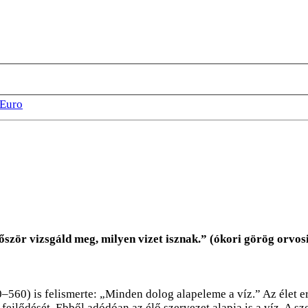
Euro
őször vizsgáld meg, milyen vizet isznak.” (ókori görög orvosi
50–560) is felismerte: „Minden dolog alapeleme a víz.” Az élet 
ejlődését. Ebből adódóan az élő szervezet alapja is a víz. A s