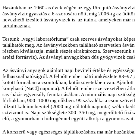
Hazánkban az 1960-as évek végén az egy főre jutó ásványvízfog
ásványvízfogyasztás a 6-szorosára nőtt, míg 2006-ig az üdítő
nevezhető ízesített ásványvizek is, az italok, amelyeken már 
tartalmaznak.
Testünk „vegyi laboratóriuma” csak szerves ásványokat képes 
találhatók meg. Az ásványvizekben található szervetlen ásván
részben kiválasztja, másik részét elraktározza. Szervezetünk 
artézi forrásvíz). Az ásványi anyagokban dús gyógyvizek cs
Az ásványi anyagok ajánlott napi beviteli értéke és egészség
felhasználhatóságról. A felnőtt ember nátriumkészlete 83–97 
kötött formában a csontokban, kötőszövetekben van. Ajánlott 
konyhasó [NaCl] naponta). A felnőtt ember szervezetében átla
sav-bázis egyensúly fenntartásában. A minimális napi szükség
férfiakban, 900–1000 mg nőkben. 99 százaléka a csontszövetbe
túlzott kalciumbevitel (2000 mg-nál több naponta) székreked
szívizmot is. Napi szükséglete 300–350 mg, megerőltető fizik
elő, a gyomorban a hidrogénnel együtt alkotja a gyomorsavat.
A korszerű vagy egészséges táplálkozáshoz ma már hazánkban 