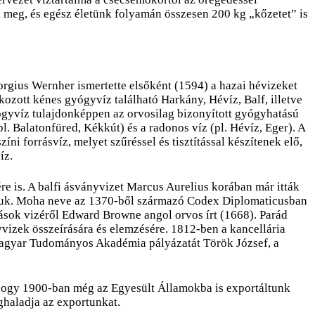
nk meg, és egész életünk folyamán összesen 200 kg „kőzetet” is
rgius Wernher ismertette elsőként (1594) a hazai hévizeket
ozott kénes gyógyvíz található Harkány, Hévíz, Balf, illetve
ógyvíz tulajdonképpen az orvosilag bizonyított gyógyhatású
l. Balatonfüred, Kékkút) és a radonos víz (pl. Hévíz, Eger). A
ni forrásvíz, melyet szűréssel és tisztítással készítenek elő,
íz.
re is. A balfi ásványvizet Marcus Aurelius korában már itták
lhatjuk. Moha neve az 1370-ből származó Codex Diplomaticusban
orrások vizéről Edward Browne angol orvos írt (1668). Parád
yvizek összeírására és elemzésére. 1812-ben a kancellária
A Magyar Tudományos Akadémia pályázatát Török József, a
, hogy 1900-ban még az Egyesült Államokba is exportáltunk
haladja az exportunkat.