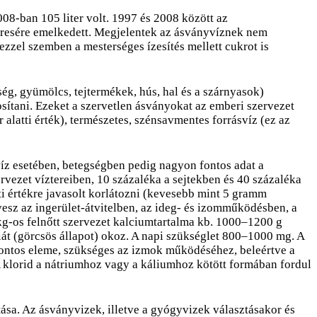
008-ban 105 liter volt. 1997 és 2008 között az
zeresére emelkedett. Megjelentek az ásványvíznek nem
ezzel szemben a mesterséges ízesítés mellett cukrot is
g, gyümölcs, tejtermékek, hús, hal és a szárnyasok)
sítani. Ezeket a szervetlen ásványokat az emberi szervezet
alatti érték), természetes, szénsavmentes forrásvíz (ez az
víz esetében, betegségben pedig nagyon fontos adat a
rvezet víztereiben, 10 százaléka a sejtekben és 40 százaléka
i értékre javasolt korlátozni (kevesebb mint 5 gramm
vesz az ingerület-átvitelben, az ideg- és izomműködésben, a
kg-os felnőtt szervezet kalciumtartalma kb. 1000–1200 g
iát (görcsös állapot) okoz. A napi szükséglet 800–1000 mg. A
fontos eleme, szükséges az izmok működéséhez, beleértve a
A klorid a nátriumhoz vagy a káliumhoz kötött formában fordul
sa. Az ásványvizek, illetve a gyógyvizek választásakor és