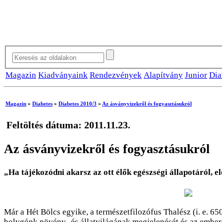
Magazin
Kiadványaink
Rendezvények
Alapítvány
Junior
Dia
Magazin
»
Diabetes
»
Diabetes 2010/3
»
Az ásványvizekről és fogyasztásukról
Feltöltés dátuma: 2011.11.23.
Az ásványvizekről és fogyasztásukról
„Ha tájékozódni akarsz az ott élők egészségi állapotáról, el
Már a Hét Bölcs egyike, a természetfilozófus Thalész (i. e. 6
bolygónk növény- és állatvilágának megjelenését és az ember f