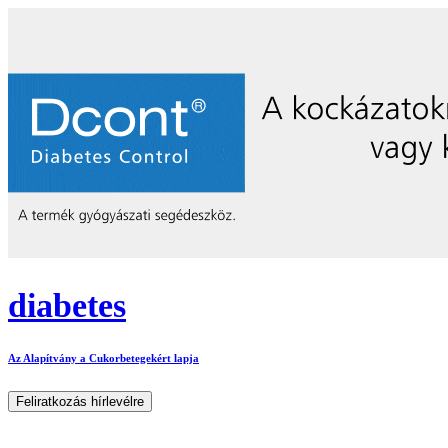
diabetes
Az Alapítvány a Cukorbetegekért lapja