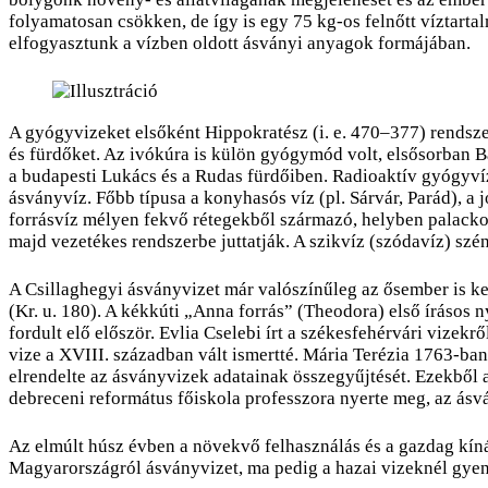
folyamatosan csökken, de így is egy 75 kg-os felnőtt víztarta
elfogyasztunk a vízben oldott ásványi anyagok formájában.
A gyógyvizeket elsőként Hippokratész (i. e. 470–377) rendsz
és fürdőket. Az ivókúra is külön gyógymód volt, elsősorban B
a budapesti Lukács és a Rudas fürdőiben. Radioaktív gyógyví
ásványvíz. Főbb típusa a konyhasós víz (pl. Sárvár, Parád), a 
forrásvíz mélyen fekvő rétegekből származó, helyben palackozot
majd vezetékes rendszerbe juttatják. A szikvíz (szódavíz) széns
A Csillaghegyi ásványvizet már valószínűleg az ősember is ked
(Kr. u. 180). A kékkúti „Anna forrás” (Theodora) első írásos
fordult elő először. Evlia Cselebi írt a székesfehérvári vizek
vize a XVIII. században vált ismertté. Mária Terézia 1763-ban
elrendelte az ásványvizek adatainak összegyűjtését. Ezekből
debreceni református főiskola professzora nyerte meg, az ásv
Az elmúlt húsz évben a növekvő felhasználás és a gazdag kíná
Magyarországról ásványvizet, ma pedig a hazai vizeknél gye