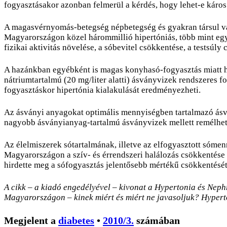
fogyasztásakor azonban felmerül a kérdés, hogy lehet-e káro
A magasvérnyomás-betegség népbetegség és gyakran társul va
Magyarországon közel hárommillió hipertóniás, több mint egy
fizikai aktivitás növelése, a sóbevitel csökkentése, a testsúl
A hazánkban egyébként is magas konyhasó-fogyasztás miatt h
nátriumtartalmú (20 mg/liter alatti) ásványvizek rendszeres 
fogyasztáskor hipertónia kialakulását eredményezheti.
Az ásványi anyagokat optimális mennyiségben tartalmazó ásvá
nagyobb ásványianyag-tartalmú ásványvizek mellett remélhető
Az élelmiszerek sótartalmának, illetve az elfogyasztott sóme
Magyarországon a szív- és érrendszeri halálozás csökkentése
hirdette meg a sófogyasztás jelentősebb mértékű csökkentését
A cikk – a kiadó engedélyével – kivonat a Hypertonia és Neph
Magyarországon – kinek miért és miért ne javasoljuk? Hyper
Megjelent a
diabetes
•
2010/3.
számában