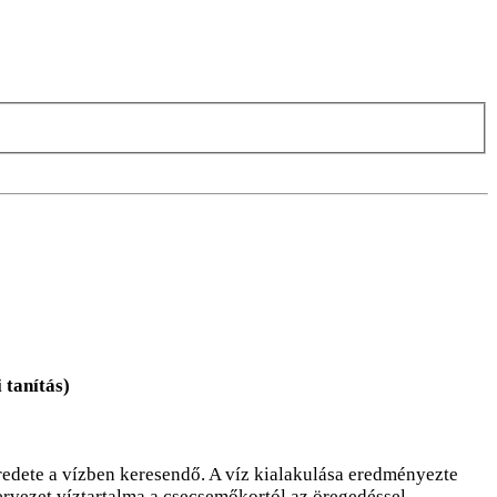
 tanítás)
eredete a vízben keresendő. A víz kialakulása eredményezte
zervezet víztartalma a csecsemőkortól az öregedéssel