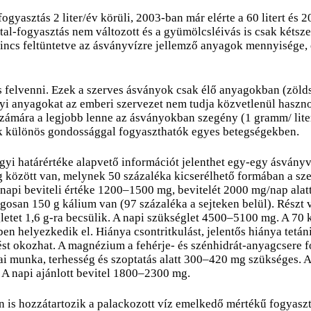
yasztás 2 liter/év körüli, 2003-ban már elérte a 60 litert és 2
ital-fogyasztás nem változott és a gyümölcsléivás is csak kéts
nincs feltüntetve az ásványvízre jellemző anyagok mennyisége, 
felvenni. Ezek a szerves ásványok csak élő anyagokban (zöldsé
yi anyagokat az emberi szervezet nem tudja közvetlenül haszno
számára a legjobb lenne az ásványokban szegény (1 gramm/ liter 
ak különös gondossággal fogyaszthatók egyes betegségekben.
ügyi határértéke alapvető információt jelenthet egy-egy ásvány
g között van, melynek 50 százaléka kicserélhető formában a sze
napi beviteli értéke 1200–1500 mg, bevitelét 2000 mg/nap alatt
gosan 150 g kálium van (97 százaléka a sejteken belül). Részt 
letet 1,6 g-ra becsülik. A napi szükséglet 4500–5100 mg. A 70 
n helyezkedik el. Hiánya csontritkulást, jelentős hiánya tetán
ést okozhat. A magnézium a fehérje- és szénhidrát-anyagcsere 
ai munka, terhesség és szoptatás alatt 300–420 mg szükséges. 
 A napi ajánlott bevitel 1800–2300 mg.
is hozzátartozik a palackozott víz emelkedő mértékű fogyasztá