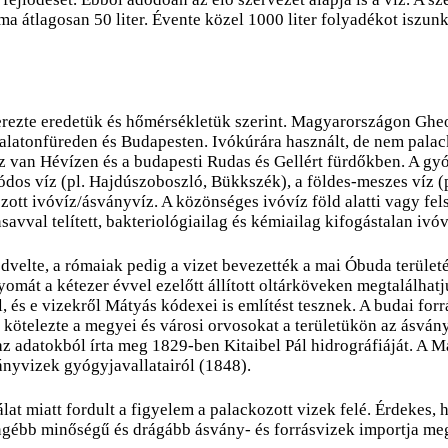
lma átlagosan 50 liter. Évente közel 1000 liter folyadékot iszu
erezte eredetük és hőmérsékletük szerint. Magyarországon Gheo
alatonfüreden és Budapesten. Ivókúrára használt, de nem palack
z van Hévízen és a budapesti Rudas és Gellért fürdőkben. A gy
jódos víz (pl. Hajdúszoboszló, Bükkszék), a földes-meszes víz (p
t ivóvíz/ásványvíz. A közönséges ivóvíz föld alatti vagy felszí
avval telített, bakteriológiailag és kémiailag kifogástalan ivóv
velte, a rómaiak pedig a vizet bevezették a mai Óbuda területé
 nyomát a kétezer évvel ezelőtt állított oltárköveken megtalá
ről, és e vizekről Mátyás kódexei is említést tesznek. A budai f
 kötelezte a megyei és városi orvosokat a területükön az ásván
 az adatokból írta meg 1829-ben Kitaibel Pál hidrográfiáját. 
ányvizek gyógyjavallatairól (1848).
lat miatt fordult a figyelem a palackozott vizek felé. Érdekes
ngébb minőségű és drágább ásvány- és forrásvizek importja meg