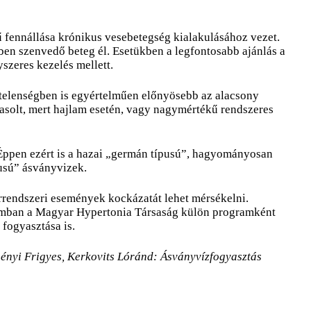
fennállása krónikus vesebetegség kialakulásához vezet.
ben szenvedő beteg él. Esetükben a legfontosabb ajánlás a
yszeres kezelés mellett.
telenségben is egyértelműen előnyösebb az alacsony
asolt, mert hajlam esetén, vagy nagymértékű rendszeres
 Éppen ezért is a hazai „germán típusú”, hagyományosan
usú” ásványvizek.
érrendszeri események kockázatát lehet mérsékelni.
gramban a Magyar Hypertonia Társaság külön programként
fogyasztása is.
gényi Frigyes, Kerkovits Lóránd: Ásványvízfogyasztás