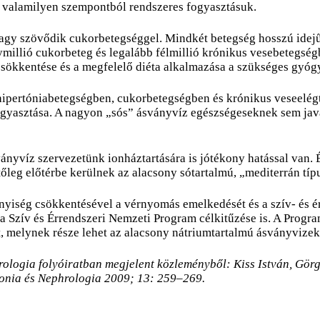
s valamilyen szempontból rendszeres fogyasztásuk.
gy szövődik cukorbetegséggel. Mindkét betegség hosszú idejű 
millió cukorbeteg és legalább félmillió krónikus vesebetegség
y csökkentése és a megfelelő diéta alkalmazása a szükséges gyóg
ipertóniabetegségben, cukorbetegségben és krónikus veseelég
fogyasztása. A nagyon „sós” ásványvíz egészségeseknek sem jav
nyvíz szervezetünk ionháztartására is jótékony hatással van.
leg előtérbe kerülnek az alacsony sótartalmú, „mediterrán típ
nnyiség csökkentésével a vérnyomás emelkedését és a szív- és 
 a Szív és Érrendszeri Nemzeti Program célkitűzése is. A Pro
, melynek része lehet az alacsony nátriumtartalmú ásványvizek 
rologia folyóiratban megjelent közleményből: Kiss István, Gör
tonia és Nephrologia 2009; 13: 259–269.